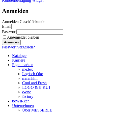
Kundenbefragung Widget
Anmelden
Anmelden Geschäftskunde
Email
Passwort
Angemeldet bleiben
Anmelden
Passwort vergessen?
Kataloge
Karriere
Eigenmarken
me:tex
Logisch Öko
mmmhh...
Cool and Fresh
LOGO & [I´KU]
e-one
factory
beWIRken
Unternehmen
Über MESSERLE