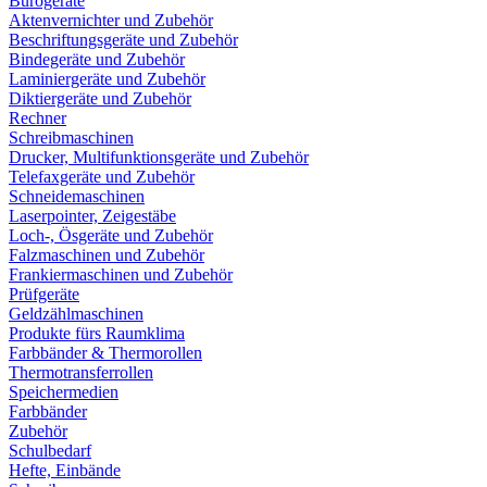
Bürogeräte
Aktenvernichter und Zubehör
Beschriftungsgeräte und Zubehör
Bindegeräte und Zubehör
Laminiergeräte und Zubehör
Diktiergeräte und Zubehör
Rechner
Schreibmaschinen
Drucker, Multifunktionsgeräte und Zubehör
Telefaxgeräte und Zubehör
Schneidemaschinen
Laserpointer, Zeigestäbe
Loch-, Ösgeräte und Zubehör
Falzmaschinen und Zubehör
Frankiermaschinen und Zubehör
Prüfgeräte
Geldzählmaschinen
Produkte fürs Raumklima
Farbbänder & Thermorollen
Thermotransferrollen
Speichermedien
Farbbänder
Zubehör
Schulbedarf
Hefte, Einbände