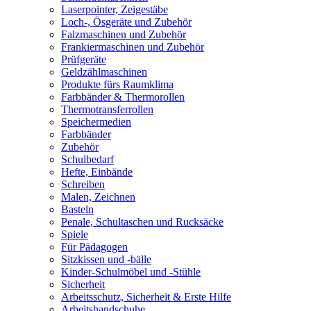
Laserpointer, Zeigestäbe
Loch-, Ösgeräte und Zubehör
Falzmaschinen und Zubehör
Frankiermaschinen und Zubehör
Prüfgeräte
Geldzählmaschinen
Produkte fürs Raumklima
Farbbänder & Thermorollen
Thermotransferrollen
Speichermedien
Farbbänder
Zubehör
Schulbedarf
Hefte, Einbände
Schreiben
Malen, Zeichnen
Basteln
Penale, Schultaschen und Rucksäcke
Spiele
Für Pädagogen
Sitzkissen und -bälle
Kinder-Schulmöbel und -Stühle
Sicherheit
Arbeitsschutz, Sicherheit & Erste Hilfe
Arbeitshandschuhe