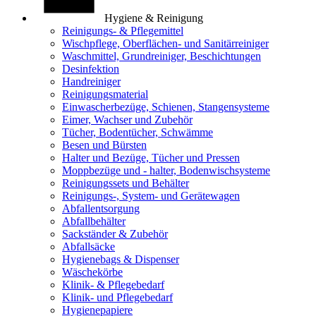
Hygiene & Reinigung
Reinigungs- & Pflegemittel
Wischpflege, Oberflächen- und Sanitärreiniger
Waschmittel, Grundreiniger, Beschichtungen
Desinfektion
Handreiniger
Reinigungsmaterial
Einwascherbezüge, Schienen, Stangensysteme
Eimer, Wachser und Zubehör
Tücher, Bodentücher, Schwämme
Besen und Bürsten
Halter und Bezüge, Tücher und Pressen
Moppbezüge und - halter, Bodenwischsysteme
Reinigungssets und Behälter
Reinigungs-, System- und Gerätewagen
Abfallentsorgung
Abfallbehälter
Sackständer & Zubehör
Abfallsäcke
Hygienebags & Dispenser
Wäschekörbe
Klinik- & Pflegebedarf
Klinik- und Pflegebedarf
Hygienepapiere