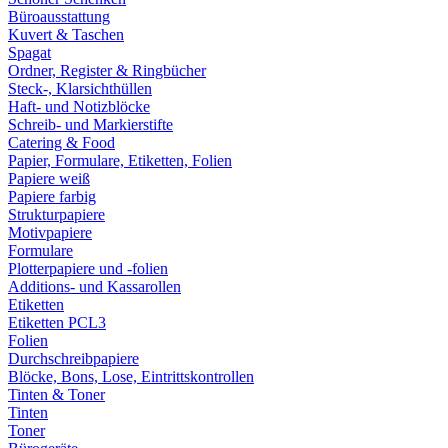
Büroausstattung
Kuvert & Taschen
Spagat
Ordner, Register & Ringbücher
Steck-, Klarsichthüllen
Haft- und Notizblöcke
Schreib- und Markierstifte
Catering & Food
Papier, Formulare, Etiketten, Folien
Papiere weiß
Papiere farbig
Strukturpapiere
Motivpapiere
Formulare
Plotterpapiere und -folien
Additions- und Kassarollen
Etiketten
Etiketten PCL3
Folien
Durchschreibpapiere
Blöcke, Bons, Lose, Eintrittskontrollen
Tinten & Toner
Tinten
Toner