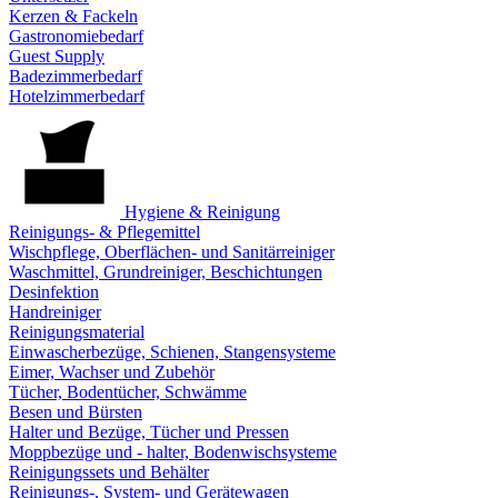
Kerzen & Fackeln
Gastronomiebedarf
Guest Supply
Badezimmerbedarf
Hotelzimmerbedarf
Hygiene & Reinigung
Reinigungs- & Pflegemittel
Wischpflege, Oberflächen- und Sanitärreiniger
Waschmittel, Grundreiniger, Beschichtungen
Desinfektion
Handreiniger
Reinigungsmaterial
Einwascherbezüge, Schienen, Stangensysteme
Eimer, Wachser und Zubehör
Tücher, Bodentücher, Schwämme
Besen und Bürsten
Halter und Bezüge, Tücher und Pressen
Moppbezüge und - halter, Bodenwischsysteme
Reinigungssets und Behälter
Reinigungs-, System- und Gerätewagen