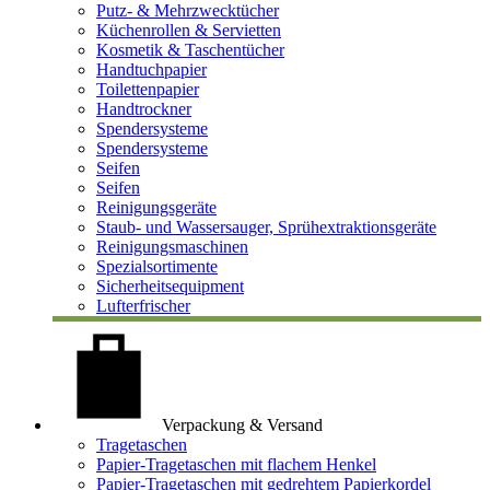
Putz- & Mehrzwecktücher
Küchenrollen & Servietten
Kosmetik & Taschentücher
Handtuchpapier
Toilettenpapier
Handtrockner
Spendersysteme
Spendersysteme
Seifen
Seifen
Reinigungsgeräte
Staub- und Wassersauger, Sprühextraktionsgeräte
Reinigungsmaschinen
Spezialsortimente
Sicherheitsequipment
Lufterfrischer
Verpackung & Versand
Tragetaschen
Papier-Tragetaschen mit flachem Henkel
Papier-Tragetaschen mit gedrehtem Papierkordel