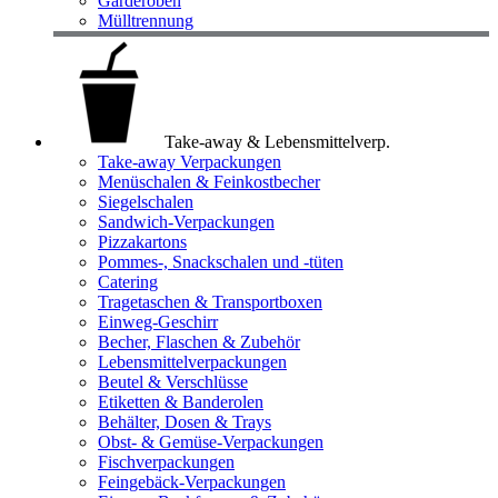
Garderoben
Mülltrennung
Take-away & Lebensmittelverp.
Take-away Verpackungen
Menüschalen & Feinkostbecher
Siegelschalen
Sandwich-Verpackungen
Pizzakartons
Pommes-, Snackschalen und -tüten
Catering
Tragetaschen & Transportboxen
Einweg-Geschirr
Becher, Flaschen & Zubehör
Lebensmittelverpackungen
Beutel & Verschlüsse
Etiketten & Banderolen
Behälter, Dosen & Trays
Obst- & Gemüse-Verpackungen
Fischverpackungen
Feingebäck-Verpackungen