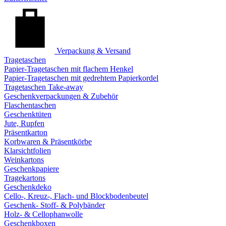
Verpackung & Versand
Tragetaschen
Papier-Tragetaschen mit flachem Henkel
Papier-Tragetaschen mit gedrehtem Papierkordel
Tragetaschen Take-away
Geschenkverpackungen & Zubehör
Flaschentaschen
Geschenktüten
Jute, Rupfen
Präsentkarton
Korbwaren & Präsentkörbe
Klarsichtfolien
Weinkartons
Geschenkpapiere
Tragekartons
Geschenkdeko
Cello-, Kreuz-, Flach- und Blockbodenbeutel
Geschenk- Stoff- & Polybänder
Holz- & Cellophanwolle
Geschenkboxen