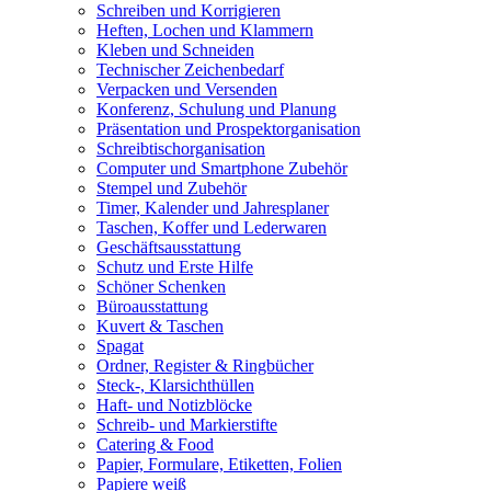
Schreiben und Korrigieren
Heften, Lochen und Klammern
Kleben und Schneiden
Technischer Zeichenbedarf
Verpacken und Versenden
Konferenz, Schulung und Planung
Präsentation und Prospektorganisation
Schreibtischorganisation
Computer und Smartphone Zubehör
Stempel und Zubehör
Timer, Kalender und Jahresplaner
Taschen, Koffer und Lederwaren
Geschäftsausstattung
Schutz und Erste Hilfe
Schöner Schenken
Büroausstattung
Kuvert & Taschen
Spagat
Ordner, Register & Ringbücher
Steck-, Klarsichthüllen
Haft- und Notizblöcke
Schreib- und Markierstifte
Catering & Food
Papier, Formulare, Etiketten, Folien
Papiere weiß