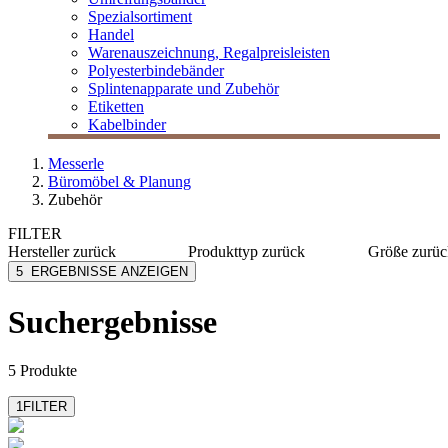
Spezialsortiment
Handel
Warenauszeichnung, Regalpreisleisten
Polyesterbindebänder
Splintenapparate und Zubehör
Etiketten
Kabelbinder
Messerle
Büromöbel & Planung
Zubehör
FILTER
Hersteller
zurück
Produkttyp
zurück
Größe
zurüc
Caimi
Garderoben
30x12,5
5
ERGEBNISSE ANZEIGEN
Neudörfler
Mülltrennung
167 cm 
Nowy Styl
Suchergebnisse
5 Produkte
1
FILTER