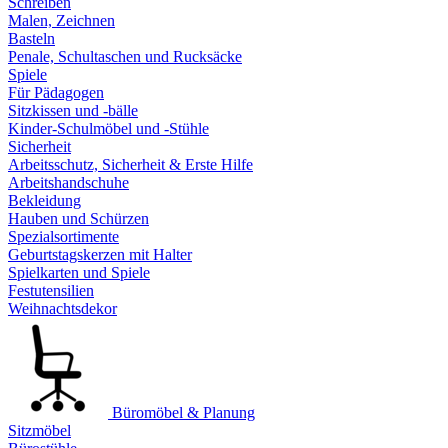
Schreiben
Malen, Zeichnen
Basteln
Penale, Schultaschen und Rucksäcke
Spiele
Für Pädagogen
Sitzkissen und -bälle
Kinder-Schulmöbel und -Stühle
Sicherheit
Arbeitsschutz, Sicherheit & Erste Hilfe
Arbeitshandschuhe
Bekleidung
Hauben und Schürzen
Spezialsortimente
Geburtstagskerzen mit Halter
Spielkarten und Spiele
Festutensilien
Weihnachtsdekor
Büromöbel & Planung
Sitzmöbel