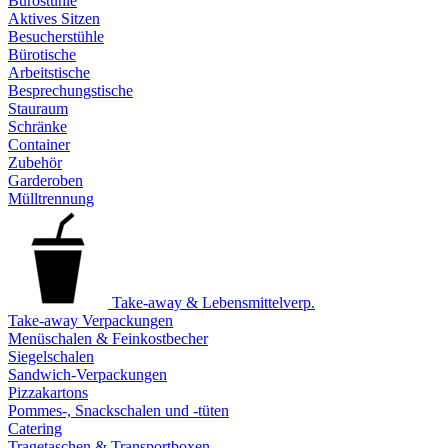
Bürostühle
Aktives Sitzen
Besucherstühle
Bürotische
Arbeitstische
Besprechungstische
Stauraum
Schränke
Container
Zubehör
Garderoben
Mülltrennung
Take-away & Lebensmittelverp.
Take-away Verpackungen
Menüschalen & Feinkostbecher
Siegelschalen
Sandwich-Verpackungen
Pizzakartons
Pommes-, Snackschalen und -tüten
Catering
Tragetaschen & Transportboxen