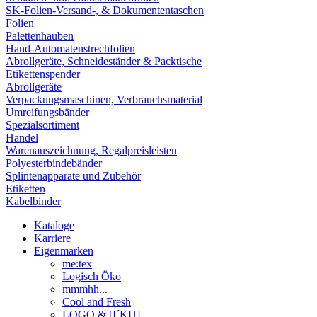
SK-Folien-Versand-, & Dokumententaschen
Folien
Palettenhauben
Hand-Automatenstrechfolien
Abrollgeräte, Schneideständer & Packtische
Etikettenspender
Abrollgeräte
Verpackungsmaschinen, Verbrauchsmaterial
Umreifungsbänder
Spezialsortiment
Handel
Warenauszeichnung, Regalpreisleisten
Polyesterbindebänder
Splintenapparate und Zubehör
Etiketten
Kabelbinder
Kataloge
Karriere
Eigenmarken
me:tex
Logisch Öko
mmmhh...
Cool and Fresh
LOGO & [I´KU]