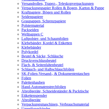
Versandrollen, Trapez-, Teleskopverpackungen
Verpackungspapier Rollen & Bogen, Karton & Pappe
Kraftpapiere, Bögen und Rollen
Seidenpapiere
Graupappen, Schrenzpapiere
Polstermaterial
Packseiden
Wellpappen C
Luftpolster- und Schaumfolien
Klebebänder, Kordel & Etiketten
Klebebänder
Polykordel
Beutel & Säcke, Schläuche
Druckverschlussbeutel
Flach- & Seitenfaltenbeutel
Schlauch- und Halbschlauchfolien
SK-Folien-Versand-, & Dokumententaschen
Folien
Palettenhauben
Hand-Automatenstrechfolien
Abrollgeräte, Schneideständer & Packtische
Etikettenspender
Abrollgeräte
Verpackungsmaschinen, Verbrauchsmaterial
Umreifungsbänder