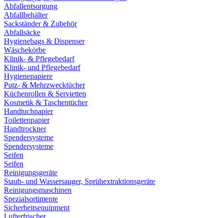
Abfallentsorgung
Abfallbehälter
Sackständer & Zubehör
Abfallsäcke
Hygienebags & Dispenser
Wäschekörbe
Klinik- & Pflegebedarf
Klinik- und Pflegebedarf
Hygienepapiere
Putz- & Mehrzwecktücher
Küchenrollen & Servietten
Kosmetik & Taschentücher
Handtuchpapier
Toilettenpapier
Handtrockner
Spendersysteme
Spendersysteme
Seifen
Seifen
Reinigungsgeräte
Staub- und Wassersauger, Sprühextraktionsgeräte
Reinigungsmaschinen
Spezialsortimente
Sicherheitsequipment
Lufterfrischer