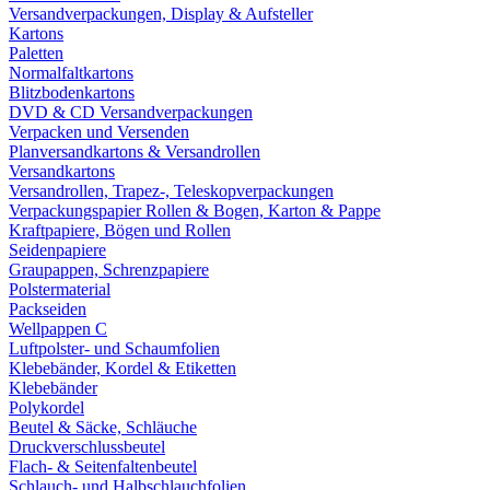
Versandverpackungen, Display & Aufsteller
Kartons
Paletten
Normalfaltkartons
Blitzbodenkartons
DVD & CD Versandverpackungen
Verpacken und Versenden
Planversandkartons & Versandrollen
Versandkartons
Versandrollen, Trapez-, Teleskopverpackungen
Verpackungspapier Rollen & Bogen, Karton & Pappe
Kraftpapiere, Bögen und Rollen
Seidenpapiere
Graupappen, Schrenzpapiere
Polstermaterial
Packseiden
Wellpappen C
Luftpolster- und Schaumfolien
Klebebänder, Kordel & Etiketten
Klebebänder
Polykordel
Beutel & Säcke, Schläuche
Druckverschlussbeutel
Flach- & Seitenfaltenbeutel
Schlauch- und Halbschlauchfolien