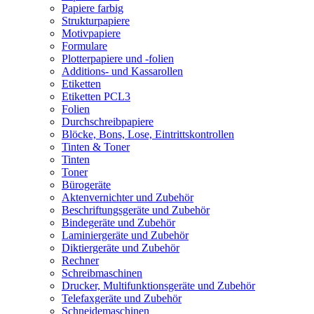
Papiere farbig
Strukturpapiere
Motivpapiere
Formulare
Plotterpapiere und -folien
Additions- und Kassarollen
Etiketten
Etiketten PCL3
Folien
Durchschreibpapiere
Blöcke, Bons, Lose, Eintrittskontrollen
Tinten & Toner
Tinten
Toner
Bürogeräte
Aktenvernichter und Zubehör
Beschriftungsgeräte und Zubehör
Bindegeräte und Zubehör
Laminiergeräte und Zubehör
Diktiergeräte und Zubehör
Rechner
Schreibmaschinen
Drucker, Multifunktionsgeräte und Zubehör
Telefaxgeräte und Zubehör
Schneidemaschinen