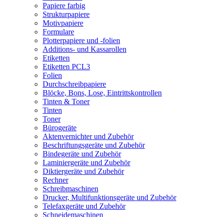
Papiere farbig
Strukturpapiere
Motivpapiere
Formulare
Plotterpapiere und -folien
Additions- und Kassarollen
Etiketten
Etiketten PCL3
Folien
Durchschreibpapiere
Blöcke, Bons, Lose, Eintrittskontrollen
Tinten & Toner
Tinten
Toner
Bürogeräte
Aktenvernichter und Zubehör
Beschriftungsgeräte und Zubehör
Bindegeräte und Zubehör
Laminiergeräte und Zubehör
Diktiergeräte und Zubehör
Rechner
Schreibmaschinen
Drucker, Multifunktionsgeräte und Zubehör
Telefaxgeräte und Zubehör
Schneidemaschinen