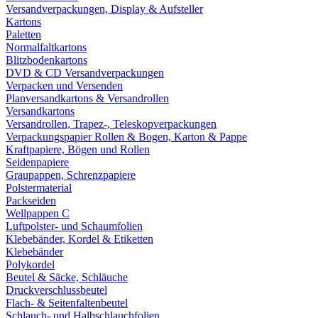
Versandverpackungen, Display & Aufsteller
Kartons
Paletten
Normalfaltkartons
Blitzbodenkartons
DVD & CD Versandverpackungen
Verpacken und Versenden
Planversandkartons & Versandrollen
Versandkartons
Versandrollen, Trapez-, Teleskopverpackungen
Verpackungspapier Rollen & Bogen, Karton & Pappe
Kraftpapiere, Bögen und Rollen
Seidenpapiere
Graupappen, Schrenzpapiere
Polstermaterial
Packseiden
Wellpappen C
Luftpolster- und Schaumfolien
Klebebänder, Kordel & Etiketten
Klebebänder
Polykordel
Beutel & Säcke, Schläuche
Druckverschlussbeutel
Flach- & Seitenfaltenbeutel
Schlauch- und Halbschlauchfolien