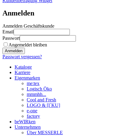
Kundenbefragung Widget
Anmelden
Anmelden Geschäftskunde
Email
Passwort
Angemeldet bleiben
Anmelden
Passwort vergessen?
Kataloge
Karriere
Eigenmarken
me:tex
Logisch Öko
mmmhh...
Cool and Fresh
LOGO & [I´KU]
e-one
factory
beWIRken
Unternehmen
Über MESSERLE