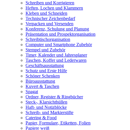
Schreiben und Korrigieren
Heften, Lochen und Klammern
Kleben und Schneiden
Technischer Zeichenbedarf
Verpacken und Versenden
Konferenz, Schulung und Planung
Präsentation und Prospektorganisation
Schreibtischorganisation
Computer und Smartphone Zubehör
Stempel und Zubehör
Timer, Kalender und Jahresplaner
Taschen, Koffer und Lederwaren
Geschäftsausstattung
Schutz und Erste Hilfe
Schöner Schenken
Büroausstattung
Kuvert & Taschen
Spagat
Ordner, Register & Ringbücher
Steck-, Klarsichthüllen
Haft- und Notizblöcke
Schreib- und Markierstifte
Catering & Food
Papier, Formulare, Etiketten, Folien
Papiere weiß