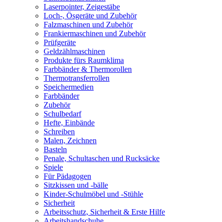
Laserpointer, Zeigestäbe
Loch-, Ösgeräte und Zubehör
Falzmaschinen und Zubehör
Frankiermaschinen und Zubehör
Prüfgeräte
Geldzählmaschinen
Produkte fürs Raumklima
Farbbänder & Thermorollen
Thermotransferrollen
Speichermedien
Farbbänder
Zubehör
Schulbedarf
Hefte, Einbände
Schreiben
Malen, Zeichnen
Basteln
Penale, Schultaschen und Rucksäcke
Spiele
Für Pädagogen
Sitzkissen und -bälle
Kinder-Schulmöbel und -Stühle
Sicherheit
Arbeitsschutz, Sicherheit & Erste Hilfe
Arbeitshandschuhe