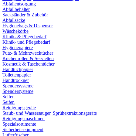
Abfallentsorgung
Abfallbehälter
Sackständer & Zubehör
Abfallsäcke
Hygienebags & Dispenser
Wäschekörbe
Klinik- & Pflegebedarf
Klinik- und Pflegebedarf
Hygienepapiere
Putz- & Mehrzwecktücher
Küchenrollen & Servietten
Kosmetik & Taschentücher
Handtuchpapier
Toilettenpapier
Handtrockner
Spendersysteme
Spendersysteme
Seifen
Seifen
Reinigungsgeräte
Staub- und Wassersauger, Sprühextraktionsgeräte
Reinigungsmaschinen
Spezialsortimente
Sicherheitsequipment
Lufterfrischer