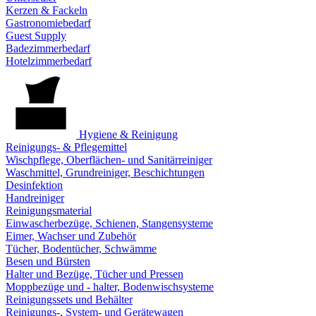
Kerzen & Fackeln
Gastronomiebedarf
Guest Supply
Badezimmerbedarf
Hotelzimmerbedarf
Hygiene & Reinigung
Reinigungs- & Pflegemittel
Wischpflege, Oberflächen- und Sanitärreiniger
Waschmittel, Grundreiniger, Beschichtungen
Desinfektion
Handreiniger
Reinigungsmaterial
Einwascherbezüge, Schienen, Stangensysteme
Eimer, Wachser und Zubehör
Tücher, Bodentücher, Schwämme
Besen und Bürsten
Halter und Bezüge, Tücher und Pressen
Moppbezüge und - halter, Bodenwischsysteme
Reinigungssets und Behälter
Reinigungs-, System- und Gerätewagen