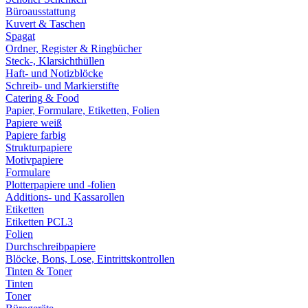
Büroausstattung
Kuvert & Taschen
Spagat
Ordner, Register & Ringbücher
Steck-, Klarsichthüllen
Haft- und Notizblöcke
Schreib- und Markierstifte
Catering & Food
Papier, Formulare, Etiketten, Folien
Papiere weiß
Papiere farbig
Strukturpapiere
Motivpapiere
Formulare
Plotterpapiere und -folien
Additions- und Kassarollen
Etiketten
Etiketten PCL3
Folien
Durchschreibpapiere
Blöcke, Bons, Lose, Eintrittskontrollen
Tinten & Toner
Tinten
Toner