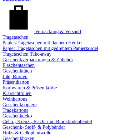
Verpackung & Versand
Tragetaschen
Papier-Tragetaschen mit flachem Henkel
Papier-Tragetaschen mit gedrehtem Papierkordel
Tragetaschen Take-away
Geschenkverpackungen & Zubehör
Flaschentaschen
Geschenktüten
Jute, Rupfen
Präsentkarton
Korbwaren & Präsentkörbe
Klarsichtfolien
Weinkartons
Geschenkpapiere
Tragekartons
Geschenkdeko
Cello-, Kreuz-, Flach- und Blockbodenbeutel
Geschenk- Stoff- & Polybänder
Holz- & Cellophanwolle
Geschenkboxen