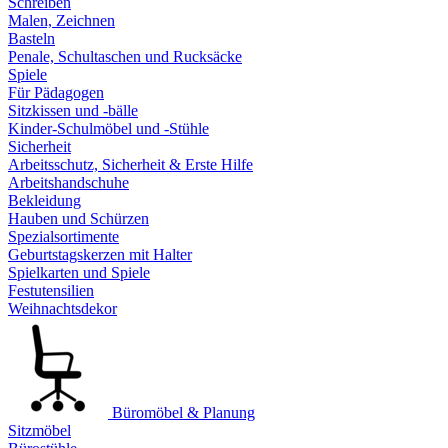
Schreiben
Malen, Zeichnen
Basteln
Penale, Schultaschen und Rucksäcke
Spiele
Für Pädagogen
Sitzkissen und -bälle
Kinder-Schulmöbel und -Stühle
Sicherheit
Arbeitsschutz, Sicherheit & Erste Hilfe
Arbeitshandschuhe
Bekleidung
Hauben und Schürzen
Spezialsortimente
Geburtstagskerzen mit Halter
Spielkarten und Spiele
Festutensilien
Weihnachtsdekor
Büromöbel & Planung
Sitzmöbel