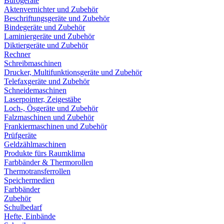
Bürogeräte
Aktenvernichter und Zubehör
Beschriftungsgeräte und Zubehör
Bindegeräte und Zubehör
Laminiergeräte und Zubehör
Diktiergeräte und Zubehör
Rechner
Schreibmaschinen
Drucker, Multifunktionsgeräte und Zubehör
Telefaxgeräte und Zubehör
Schneidemaschinen
Laserpointer, Zeigestäbe
Loch-, Ösgeräte und Zubehör
Falzmaschinen und Zubehör
Frankiermaschinen und Zubehör
Prüfgeräte
Geldzählmaschinen
Produkte fürs Raumklima
Farbbänder & Thermorollen
Thermotransferrollen
Speichermedien
Farbbänder
Zubehör
Schulbedarf
Hefte, Einbände