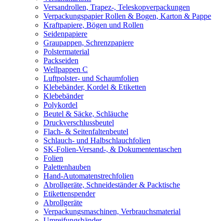
Versandrollen, Trapez-, Teleskopverpackungen
Verpackungspapier Rollen & Bogen, Karton & Pappe
Kraftpapiere, Bögen und Rollen
Seidenpapiere
Graupappen, Schrenzpapiere
Polstermaterial
Packseiden
Wellpappen C
Luftpolster- und Schaumfolien
Klebebänder, Kordel & Etiketten
Klebebänder
Polykordel
Beutel & Säcke, Schläuche
Druckverschlussbeutel
Flach- & Seitenfaltenbeutel
Schlauch- und Halbschlauchfolien
SK-Folien-Versand-, & Dokumententaschen
Folien
Palettenhauben
Hand-Automatenstrechfolien
Abrollgeräte, Schneideständer & Packtische
Etikettenspender
Abrollgeräte
Verpackungsmaschinen, Verbrauchsmaterial
Umreifungsbänder