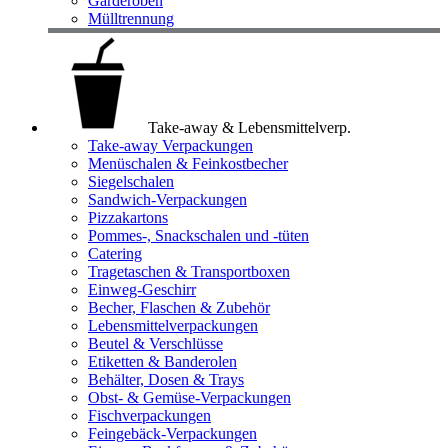
Garderoben
Mülltrennung
Take-away & Lebensmittelverp.
Take-away Verpackungen
Menüschalen & Feinkostbecher
Siegelschalen
Sandwich-Verpackungen
Pizzakartons
Pommes-, Snackschalen und -tüten
Catering
Tragetaschen & Transportboxen
Einweg-Geschirr
Becher, Flaschen & Zubehör
Lebensmittelverpackungen
Beutel & Verschlüsse
Etiketten & Banderolen
Behälter, Dosen & Trays
Obst- & Gemüse-Verpackungen
Fischverpackungen
Feingebäck-Verpackungen