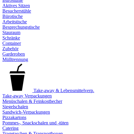
Bürostühle
Aktives Sitzen
Besucherstühle
Bürotische
Arbeitstische
Besprechungstische
Stauraum
Schränke
Container
Zubehör
Garderoben
Mülltrennung
Take-away & Lebensmittelverp.
Take-away Verpackungen
Menüschalen & Feinkostbecher
Siegelschalen
Sandwich-Verpackungen
Pizzakartons
Pommes-, Snackschalen und -tüten
Catering
Tragetaschen & Transportboxen