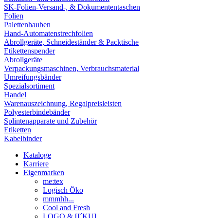
SK-Folien-Versand-, & Dokumententaschen
Folien
Palettenhauben
Hand-Automatenstrechfolien
Abrollgeräte, Schneideständer & Packtische
Etikettenspender
Abrollgeräte
Verpackungsmaschinen, Verbrauchsmaterial
Umreifungsbänder
Spezialsortiment
Handel
Warenauszeichnung, Regalpreisleisten
Polyesterbindebänder
Splintenapparate und Zubehör
Etiketten
Kabelbinder
Kataloge
Karriere
Eigenmarken
me:tex
Logisch Öko
mmmhh...
Cool and Fresh
LOGO & [I´KU]