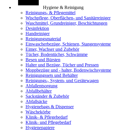
Hygiene & Reinigung
Reinigungs- & Pflegemittel
Wischpflege, Oberflächen- und Sanitärreiniger
Waschmittel, Grundreiniger, Beschichtungen
Desinfektion
Handreiniger
Reinigungsmaterial
Einwascherbezüge, Schienen, Stangensysteme
Eimer, Wachser und Zubehör
Tücher, Bodentücher, Schwämme
Besen und Bürsten
Halter und Bezüge, Tücher und Pressen
Moppbezüge und - halter, Bodenwischsysteme
Reinigungssets und Behälter
Reinigungs-, System- und Gerätewagen
Abfallentsorgung
Abfallbehälter
Sackständer & Zubehör
Abfallsäcke
Hygienebags & Dispenser
Wäschekörbe
Klinik- & Pflegebedarf
Klinik- und Pflegebedarf
Hygienepapiere