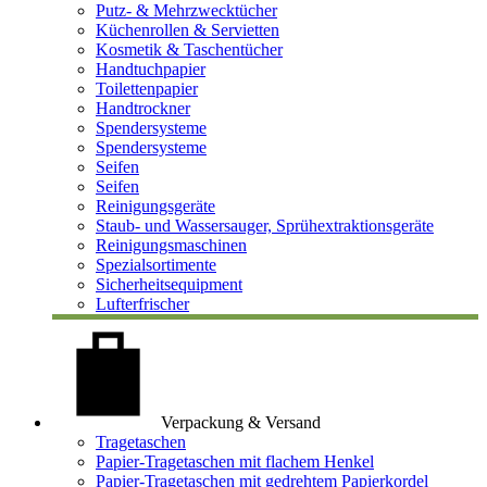
Putz- & Mehrzwecktücher
Küchenrollen & Servietten
Kosmetik & Taschentücher
Handtuchpapier
Toilettenpapier
Handtrockner
Spendersysteme
Spendersysteme
Seifen
Seifen
Reinigungsgeräte
Staub- und Wassersauger, Sprühextraktionsgeräte
Reinigungsmaschinen
Spezialsortimente
Sicherheitsequipment
Lufterfrischer
Verpackung & Versand
Tragetaschen
Papier-Tragetaschen mit flachem Henkel
Papier-Tragetaschen mit gedrehtem Papierkordel