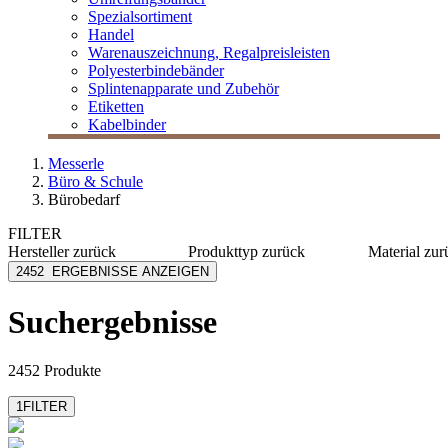
Spezialsortiment
Handel
Warenauszeichnung, Regalpreisleisten
Polyesterbindebänder
Splintenapparate und Zubehör
Etiketten
Kabelbinder
Messerle
Büro & Schule
Bürobedarf
FILTER
Hersteller
zurück
Produkttyp
zurück
Material
zur
[I`KU]
Adapter
Kunststo
2452
ERGEBNISSE ANZEIGEN
3L
Akku
PP
3M
Arbeitstisch
Karton
Suchergebnisse
Abus
Archivschachtel
Metall
Achleitner
Batterien
Polystyr
mehr anzeigen
mehr anzeigen
mehr anzeig
2452 Produkte
1
FILTER