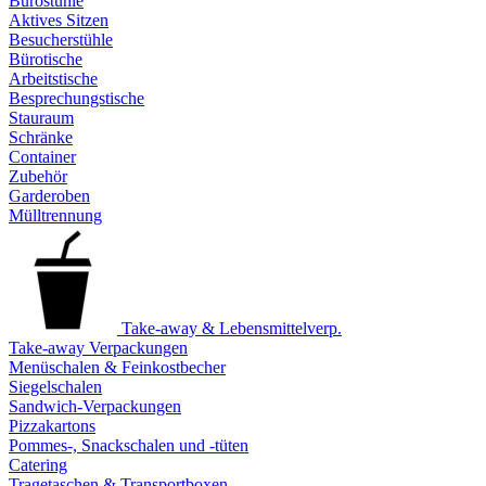
Bürostühle
Aktives Sitzen
Besucherstühle
Bürotische
Arbeitstische
Besprechungstische
Stauraum
Schränke
Container
Zubehör
Garderoben
Mülltrennung
Take-away & Lebensmittelverp.
Take-away Verpackungen
Menüschalen & Feinkostbecher
Siegelschalen
Sandwich-Verpackungen
Pizzakartons
Pommes-, Snackschalen und -tüten
Catering
Tragetaschen & Transportboxen