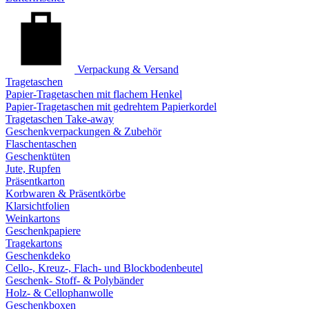
Verpackung & Versand
Tragetaschen
Papier-Tragetaschen mit flachem Henkel
Papier-Tragetaschen mit gedrehtem Papierkordel
Tragetaschen Take-away
Geschenkverpackungen & Zubehör
Flaschentaschen
Geschenktüten
Jute, Rupfen
Präsentkarton
Korbwaren & Präsentkörbe
Klarsichtfolien
Weinkartons
Geschenkpapiere
Tragekartons
Geschenkdeko
Cello-, Kreuz-, Flach- und Blockbodenbeutel
Geschenk- Stoff- & Polybänder
Holz- & Cellophanwolle
Geschenkboxen