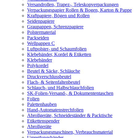
Versandrollen, Trapez-, Teleskopverpackungen
Verpackungspapier Rollen & Bogen, Karton & Pappe
Kraftpapiere, Bögen und Rollen
Seidenpapiere
Graupappen, Schrenzpapiere
Polstermaterial
Packseiden
Wellpappen C
Luftpolster- und Schaumfolien
Klebebänder, Kordel & Etiketten
Klebebänder
Polykordel
Beutel & Säcke, Schläuche
Druckverschlussbeutel
Flach- & Seitenfaltenbeutel
Schlauch- und Halbschlauchfolien
SK-Folien-Versand-, & Dokumententaschen
Folien
Palettenhauben
Hand-Automatenstrechfolien
Abrollgeräte, Schneideständer & Packtische
Etikettenspender
Abrollgeräte
Verpackungsmaschinen, Verbrauchsmaterial
Umreifungsbänder