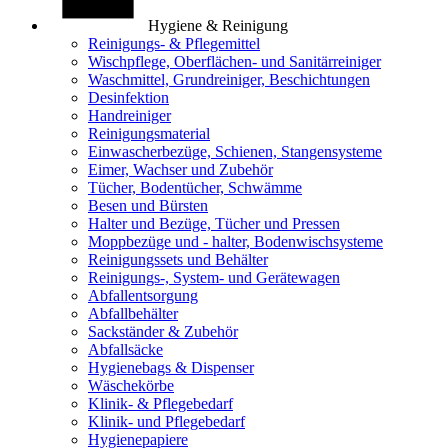
Hygiene & Reinigung
Reinigungs- & Pflegemittel
Wischpflege, Oberflächen- und Sanitärreiniger
Waschmittel, Grundreiniger, Beschichtungen
Desinfektion
Handreiniger
Reinigungsmaterial
Einwascherbezüge, Schienen, Stangensysteme
Eimer, Wachser und Zubehör
Tücher, Bodentücher, Schwämme
Besen und Bürsten
Halter und Bezüge, Tücher und Pressen
Moppbezüge und - halter, Bodenwischsysteme
Reinigungssets und Behälter
Reinigungs-, System- und Gerätewagen
Abfallentsorgung
Abfallbehälter
Sackständer & Zubehör
Abfallsäcke
Hygienebags & Dispenser
Wäschekörbe
Klinik- & Pflegebedarf
Klinik- und Pflegebedarf
Hygienepapiere