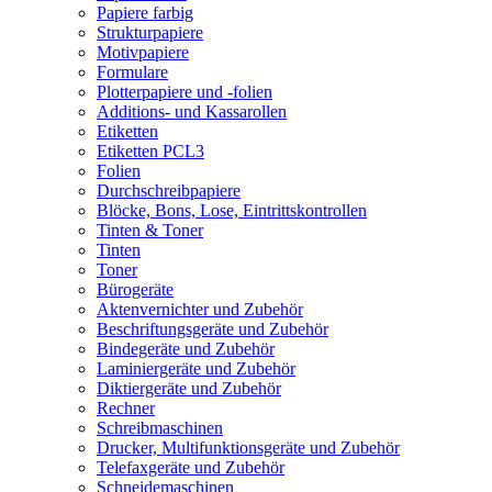
Papiere farbig
Strukturpapiere
Motivpapiere
Formulare
Plotterpapiere und -folien
Additions- und Kassarollen
Etiketten
Etiketten PCL3
Folien
Durchschreibpapiere
Blöcke, Bons, Lose, Eintrittskontrollen
Tinten & Toner
Tinten
Toner
Bürogeräte
Aktenvernichter und Zubehör
Beschriftungsgeräte und Zubehör
Bindegeräte und Zubehör
Laminiergeräte und Zubehör
Diktiergeräte und Zubehör
Rechner
Schreibmaschinen
Drucker, Multifunktionsgeräte und Zubehör
Telefaxgeräte und Zubehör
Schneidemaschinen