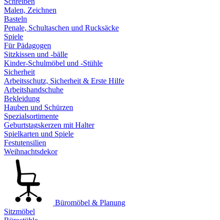
Schreiben
Malen, Zeichnen
Basteln
Penale, Schultaschen und Rucksäcke
Spiele
Für Pädagogen
Sitzkissen und -bälle
Kinder-Schulmöbel und -Stühle
Sicherheit
Arbeitsschutz, Sicherheit & Erste Hilfe
Arbeitshandschuhe
Bekleidung
Hauben und Schürzen
Spezialsortimente
Geburtstagskerzen mit Halter
Spielkarten und Spiele
Festutensilien
Weihnachtsdekor
Büromöbel & Planung
Sitzmöbel