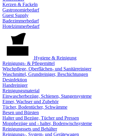
Kerzen & Fackeln
Gastronomiebedarf
Guest Supply
Badezimmerbedarf
Hotelzimmerbedarf
Hygiene & Reinigung
Reinigungs- & Pflegemittel
Wischpflege, Oberflächen- und Sanitärreiniger
Waschmittel, Grundreiniger, Beschichtungen
Desinfektion
Handreiniger
Reinigungsmaterial
Einwascherbezüge, Schienen, Stangensysteme
Eimer, Wachser und Zubehör
Tücher, Bodentücher, Schwämme
Besen und Bürsten
Halter und Bezüge, Tücher und Pressen
Moppbezüge und - halter, Bodenwischsysteme
Reinigungssets und Behälter
Reinigungs-, System- und Gerätewagen