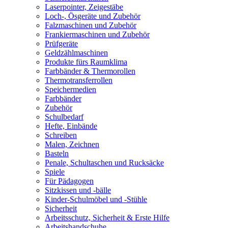
Laserpointer, Zeigestäbe
Loch-, Ösgeräte und Zubehör
Falzmaschinen und Zubehör
Frankiermaschinen und Zubehör
Prüfgeräte
Geldzählmaschinen
Produkte fürs Raumklima
Farbbänder & Thermorollen
Thermotransferrollen
Speichermedien
Farbbänder
Zubehör
Schulbedarf
Hefte, Einbände
Schreiben
Malen, Zeichnen
Basteln
Penale, Schultaschen und Rucksäcke
Spiele
Für Pädagogen
Sitzkissen und -bälle
Kinder-Schulmöbel und -Stühle
Sicherheit
Arbeitsschutz, Sicherheit & Erste Hilfe
Arbeitshandschuhe