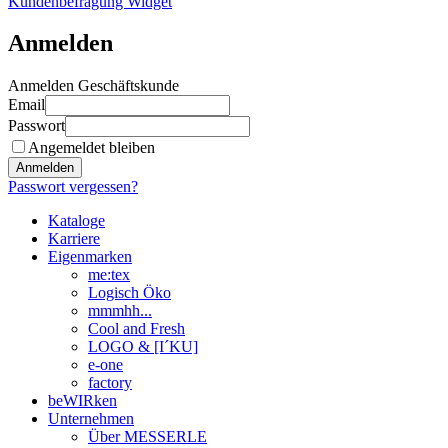
Kundenbefragung Widget
Anmelden
Anmelden Geschäftskunde
Email
Passwort
Angemeldet bleiben
Anmelden
Passwort vergessen?
Kataloge
Karriere
Eigenmarken
me:tex
Logisch Öko
mmmhh...
Cool and Fresh
LOGO & [I´KU]
e-one
factory
beWIRken
Unternehmen
Über MESSERLE