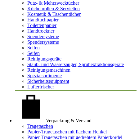
Putz- & Mehrzwecktücher
Küchenrollen & Servietten
Kosmetik & Taschentücher
Handtuchpapier
Toilettenpapier
Handtrockner
Spendersysteme
Spendersysteme
Seifen
Seifen
Reinigungsgeräte
Staub- und Wassersauger, Sprühextraktionsgeräte
Reinigungsmaschinen
Spezialsortimente
Sicherheitsequipment
Lufterfrischer
Verpackung & Versand
Tragetaschen
Papier-Tragetaschen mit flachem Henkel
Papier-Tragetaschen mit gedrehtem Papierkordel