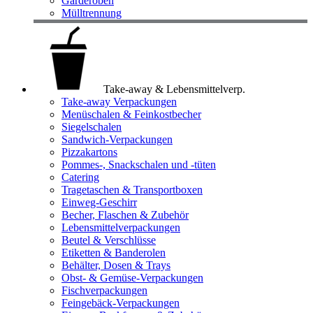
Garderoben
Mülltrennung
Take-away & Lebensmittelverp.
Take-away Verpackungen
Menüschalen & Feinkostbecher
Siegelschalen
Sandwich-Verpackungen
Pizzakartons
Pommes-, Snackschalen und -tüten
Catering
Tragetaschen & Transportboxen
Einweg-Geschirr
Becher, Flaschen & Zubehör
Lebensmittelverpackungen
Beutel & Verschlüsse
Etiketten & Banderolen
Behälter, Dosen & Trays
Obst- & Gemüse-Verpackungen
Fischverpackungen
Feingebäck-Verpackungen