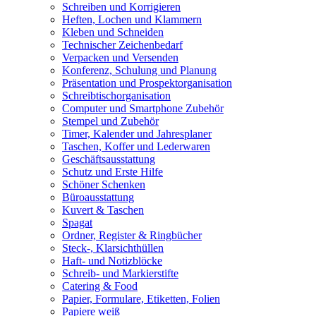
Schreiben und Korrigieren
Heften, Lochen und Klammern
Kleben und Schneiden
Technischer Zeichenbedarf
Verpacken und Versenden
Konferenz, Schulung und Planung
Präsentation und Prospektorganisation
Schreibtischorganisation
Computer und Smartphone Zubehör
Stempel und Zubehör
Timer, Kalender und Jahresplaner
Taschen, Koffer und Lederwaren
Geschäftsausstattung
Schutz und Erste Hilfe
Schöner Schenken
Büroausstattung
Kuvert & Taschen
Spagat
Ordner, Register & Ringbücher
Steck-, Klarsichthüllen
Haft- und Notizblöcke
Schreib- und Markierstifte
Catering & Food
Papier, Formulare, Etiketten, Folien
Papiere weiß