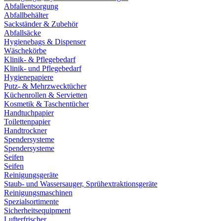
Abfallentsorgung
Abfallbehälter
Sackständer & Zubehör
Abfallsäcke
Hygienebags & Dispenser
Wäschekörbe
Klinik- & Pflegebedarf
Klinik- und Pflegebedarf
Hygienepapiere
Putz- & Mehrzwecktücher
Küchenrollen & Servietten
Kosmetik & Taschentücher
Handtuchpapier
Toilettenpapier
Handtrockner
Spendersysteme
Spendersysteme
Seifen
Seifen
Reinigungsgeräte
Staub- und Wassersauger, Sprühextraktionsgeräte
Reinigungsmaschinen
Spezialsortimente
Sicherheitsequipment
Lufterfrischer