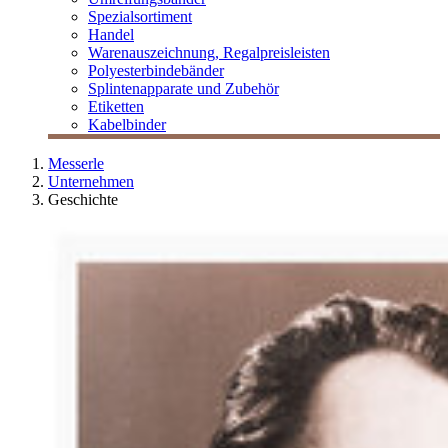
Spezialsortiment
Handel
Warenauszeichnung, Regalpreisleisten
Polyesterbindebänder
Splintenapparate und Zubehör
Etiketten
Kabelbinder
Messerle
Unternehmen
Geschichte