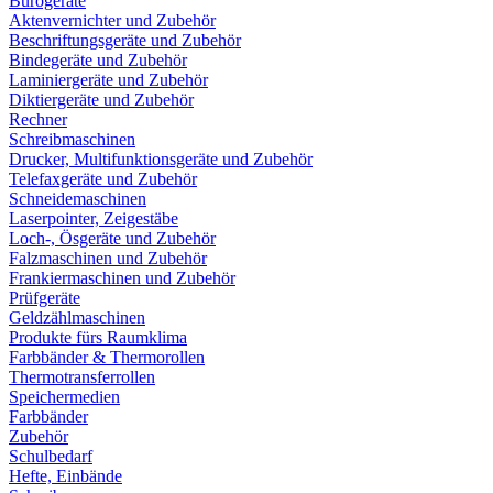
Bürogeräte
Aktenvernichter und Zubehör
Beschriftungsgeräte und Zubehör
Bindegeräte und Zubehör
Laminiergeräte und Zubehör
Diktiergeräte und Zubehör
Rechner
Schreibmaschinen
Drucker, Multifunktionsgeräte und Zubehör
Telefaxgeräte und Zubehör
Schneidemaschinen
Laserpointer, Zeigestäbe
Loch-, Ösgeräte und Zubehör
Falzmaschinen und Zubehör
Frankiermaschinen und Zubehör
Prüfgeräte
Geldzählmaschinen
Produkte fürs Raumklima
Farbbänder & Thermorollen
Thermotransferrollen
Speichermedien
Farbbänder
Zubehör
Schulbedarf
Hefte, Einbände