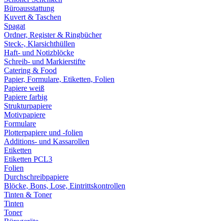
Büroausstattung
Kuvert & Taschen
Spagat
Ordner, Register & Ringbücher
Steck-, Klarsichthüllen
Haft- und Notizblöcke
Schreib- und Markierstifte
Catering & Food
Papier, Formulare, Etiketten, Folien
Papiere weiß
Papiere farbig
Strukturpapiere
Motivpapiere
Formulare
Plotterpapiere und -folien
Additions- und Kassarollen
Etiketten
Etiketten PCL3
Folien
Durchschreibpapiere
Blöcke, Bons, Lose, Eintrittskontrollen
Tinten & Toner
Tinten
Toner