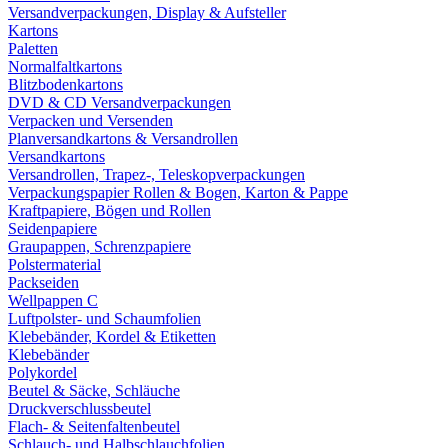
Versandverpackungen, Display & Aufsteller
Kartons
Paletten
Normalfaltkartons
Blitzbodenkartons
DVD & CD Versandverpackungen
Verpacken und Versenden
Planversandkartons & Versandrollen
Versandkartons
Versandrollen, Trapez-, Teleskopverpackungen
Verpackungspapier Rollen & Bogen, Karton & Pappe
Kraftpapiere, Bögen und Rollen
Seidenpapiere
Graupappen, Schrenzpapiere
Polstermaterial
Packseiden
Wellpappen C
Luftpolster- und Schaumfolien
Klebebänder, Kordel & Etiketten
Klebebänder
Polykordel
Beutel & Säcke, Schläuche
Druckverschlussbeutel
Flach- & Seitenfaltenbeutel
Schlauch- und Halbschlauchfolien