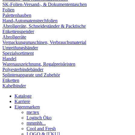
SK-Folien-Versand-, & Dokumententaschen
Folien
Palettenhauben
Hand-Automatenstrechfolien
Abrollgeräte, Schneideständer & Packtische
Etikettenspender
Abrollgeräte
Verpackungsmaschinen, Verbrauchsmaterial
Umreifungsbänder
Spezialsortiment
Handel
Warenauszeichnung, Regalpreisleisten
Polyesterbindebänder
Splintenapparate und Zubehör
Etiketten
Kabelbinder
Kataloge
Karriere
Eigenmarken
me:tex
Logisch Öko
mmmhh...
Cool and Fresh
LOGO & [I´KU]