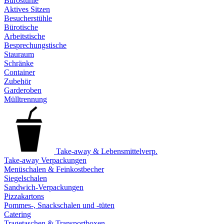
Bürostühle
Aktives Sitzen
Besucherstühle
Bürotische
Arbeitstische
Besprechungstische
Stauraum
Schränke
Container
Zubehör
Garderoben
Mülltrennung
Take-away & Lebensmittelverp.
Take-away Verpackungen
Menüschalen & Feinkostbecher
Siegelschalen
Sandwich-Verpackungen
Pizzakartons
Pommes-, Snackschalen und -tüten
Catering
Tragetaschen & Transportboxen