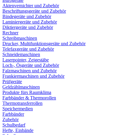
Bürogeräte
Aktenvernichter und Zubehör
Beschriftungsgeräte und Zubehör
Bindegeräte und Zubehör
Laminiergeräte und Zubehör
Diktiergeräte und Zubehör
Rechner
Schreibmaschinen
Drucker, Multifunktionsgeräte und Zubehör
Telefaxgeräte und Zubehör
Schneidemaschinen
Laserpointer, Zeigestäbe
Loch-, Ösgeräte und Zubehör
Falzmaschinen und Zubehör
Frankiermaschinen und Zubehör
Prüfgeräte
Geldzählmaschinen
Produkte fürs Raumklima
Farbbänder & Thermorollen
Thermotransferrollen
Speichermedien
Farbbänder
Zubehör
Schulbedarf
Hefte, Einbände