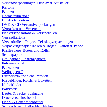
Versandverpackungen, Display & Aufsteller
Kartons
Paletten
Normalfaltkartons
Blitzbodenkartons
DVD & CD Versandverpackungen
Verpacken und Versenden
Planversandkartons & Versandrollen
Versandkartons
Versandrollen, Trapez-, Teleskopverpackungen
Verpackungspapier Rollen & Bogen, Karton & Pappe
Kraftpapiere, Bögen und Rollen
Seidenpapiere
Graupappen, Schrenzpapiere
Polstermaterial
Packseiden
Wellpappen C
Luftpolster- und Schaumfolien
Klebebänder, Kordel & Etiketten
Klebebänder
Polykordel
Beutel & Säcke, Schläuche
Druckverschlussbeutel
Flach- & Seitenfaltenbeutel
Schlauch- und Halbschlauchfolien