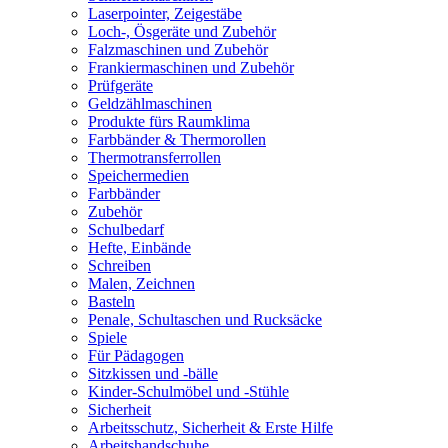
Laserpointer, Zeigestäbe
Loch-, Ösgeräte und Zubehör
Falzmaschinen und Zubehör
Frankiermaschinen und Zubehör
Prüfgeräte
Geldzählmaschinen
Produkte fürs Raumklima
Farbbänder & Thermorollen
Thermotransferrollen
Speichermedien
Farbbänder
Zubehör
Schulbedarf
Hefte, Einbände
Schreiben
Malen, Zeichnen
Basteln
Penale, Schultaschen und Rucksäcke
Spiele
Für Pädagogen
Sitzkissen und -bälle
Kinder-Schulmöbel und -Stühle
Sicherheit
Arbeitsschutz, Sicherheit & Erste Hilfe
Arbeitshandschuhe