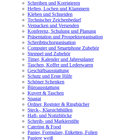
Schreiben und Korrigieren
Heften, Lochen und Klammern
Kleben und Schneiden
Technischer Zeichenbedarf
Verpacken und Versenden
Konferenz, Schulung und Planung
Präsentation und Prospektorganisation
Schreibtischorganisation
Computer und Smartphone Zubehör
Stempel und Zubehör
Timer, Kalender und Jahresplaner
Taschen, Koffer und Lederwaren
Geschäftsausstattung
Schutz und Erste Hilfe
Schöner Schenken
Büroausstattung
Kuvert & Taschen
Spagat
Ordner, Register & Ringbücher
Steck-, Klarsichthüllen
Haft- und Notizblöcke
Schreib- und Markierstifte
Catering & Food
Papier, Formulare, Etiketten, Folien
Papiere weiß