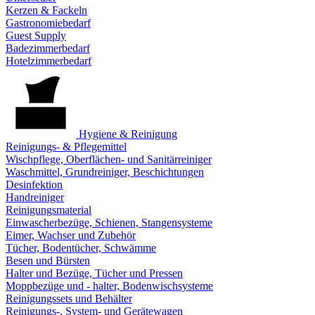
Kerzen & Fackeln
Gastronomiebedarf
Guest Supply
Badezimmerbedarf
Hotelzimmerbedarf
Hygiene & Reinigung
Reinigungs- & Pflegemittel
Wischpflege, Oberflächen- und Sanitärreiniger
Waschmittel, Grundreiniger, Beschichtungen
Desinfektion
Handreiniger
Reinigungsmaterial
Einwascherbezüge, Schienen, Stangensysteme
Eimer, Wachser und Zubehör
Tücher, Bodentücher, Schwämme
Besen und Bürsten
Halter und Bezüge, Tücher und Pressen
Moppbezüge und - halter, Bodenwischsysteme
Reinigungssets und Behälter
Reinigungs-, System- und Gerätewagen