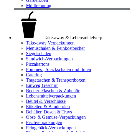
Garderoben
Mülltrennung
Take-away & Lebensmittelverp.
Take-away Verpackungen
Menüschalen & Feinkostbecher
Siegelschalen
Sandwich-Verpackungen
Pizzakartons
Pommes-, Snackschalen und -tüten
Catering
Tragetaschen & Transportboxen
Einweg-Geschirr
Becher, Flaschen & Zubehör
Lebensmittelverpackungen
Beutel & Verschlüsse
Etiketten & Banderolen
Behälter, Dosen & Trays
Obst- & Gemüse-Verpackungen
Fischverpackungen
Feingebäck-Verpackungen