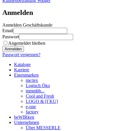
Kundenbefragung Widget
Anmelden
Anmelden Geschäftskunde
Email
Passwort
Angemeldet bleiben
Anmelden
Passwort vergessen?
Kataloge
Karriere
Eigenmarken
me:tex
Logisch Öko
mmmhh...
Cool and Fresh
LOGO & [I´KU]
e-one
factory
beWIRken
Unternehmen
Über MESSERLE