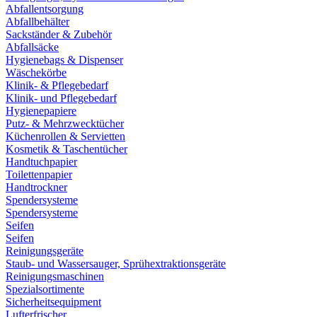
Abfallentsorgung
Abfallbehälter
Sackständer & Zubehör
Abfallsäcke
Hygienebags & Dispenser
Wäschekörbe
Klinik- & Pflegebedarf
Klinik- und Pflegebedarf
Hygienepapiere
Putz- & Mehrzwecktücher
Küchenrollen & Servietten
Kosmetik & Taschentücher
Handtuchpapier
Toilettenpapier
Handtrockner
Spendersysteme
Spendersysteme
Seifen
Seifen
Reinigungsgeräte
Staub- und Wassersauger, Sprühextraktionsgeräte
Reinigungsmaschinen
Spezialsortimente
Sicherheitsequipment
Lufterfrischer