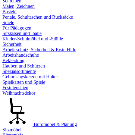
Schreiben
Malen, Zeichnen
Basteln
Penale, Schultaschen und Rucksäcke
Spiele
Für Pädagogen
Sitzkissen und -bälle
Kinder-Schulmöbel und -Stühle
Sicherheit
Arbeitsschutz, Sicherheit & Erste Hilfe
Arbeitshandschuhe
Bekleidung
Hauben und Schürzen
Spezialsortimente
Geburtstagskerzen mit Halter
Spielkarten und Spiele
Festutensilien
Weihnachtsdekor
Büromöbel & Planung
Sitzmöbel