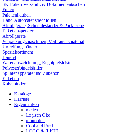
SK-Folien-Versand-, & Dokumententaschen
Folien
Palettenhauben
Hand-Automatenstrechfolien
Abrollgeräte, Schneideständer & Packtische
Etikettenspender
Abrollgeräte
Verpackungsmaschinen, Verbrauchsmaterial
Umreifungsbänder
Spezialsortiment
Handel
Warenauszeichnung, Regalpreisleisten
Polyesterbindebänder
Splintenapparate und Zubehör
Etiketten
Kabelbinder
Kataloge
Karriere
Eigenmarken
me:tex
Logisch Öko
mmmhh...
Cool and Fresh
LOGO & [I´KU]