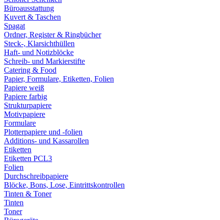
Büroausstattung
Kuvert & Taschen
Spagat
Ordner, Register & Ringbücher
Steck-, Klarsichthüllen
Haft- und Notizblöcke
Schreib- und Markierstifte
Catering & Food
Papier, Formulare, Etiketten, Folien
Papiere weiß
Papiere farbig
Strukturpapiere
Motivpapiere
Formulare
Plotterpapiere und -folien
Additions- und Kassarollen
Etiketten
Etiketten PCL3
Folien
Durchschreibpapiere
Blöcke, Bons, Lose, Eintrittskontrollen
Tinten & Toner
Tinten
Toner