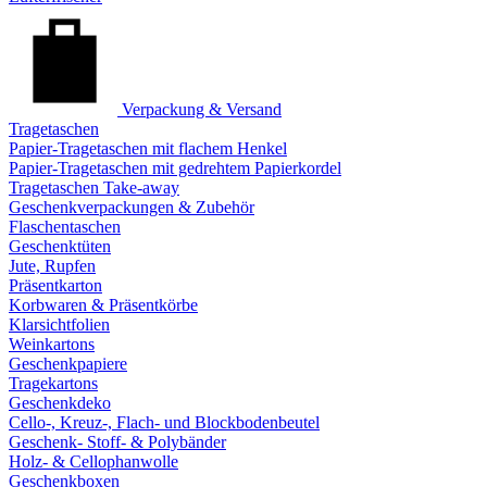
Verpackung & Versand
Tragetaschen
Papier-Tragetaschen mit flachem Henkel
Papier-Tragetaschen mit gedrehtem Papierkordel
Tragetaschen Take-away
Geschenkverpackungen & Zubehör
Flaschentaschen
Geschenktüten
Jute, Rupfen
Präsentkarton
Korbwaren & Präsentkörbe
Klarsichtfolien
Weinkartons
Geschenkpapiere
Tragekartons
Geschenkdeko
Cello-, Kreuz-, Flach- und Blockbodenbeutel
Geschenk- Stoff- & Polybänder
Holz- & Cellophanwolle
Geschenkboxen