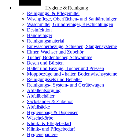
Hygiene & Reinigung
Reinigungs- & Pflegemittel
Wischpflege, Oberflächen- und Sanitärreiniger
Waschmittel, Grundreiniger, Beschichtungen
Desinfektion
Handreiniger
Reinigungsmaterial
Einwascherbezüge, Schienen, Stangensysteme
Eimer, Wachser und Zubehör
Tücher, Bodentücher, Schwämme
Besen und Bürsten
Halter und Bezüge, Tücher und Pressen
Moppbezüge und - halter, Bodenwischsysteme
Reinigungssets und Behälter
Reinigungs-, System- und Gerätewagen
Abfallentsorgung
Abfallbehälter
Sackständer & Zubehör
Abfallsäcke
Hygienebags & Dispenser
Wäschekörbe
Klinik- & Pflegebedarf
Klinik- und Pflegebedarf
Hygienepapiere