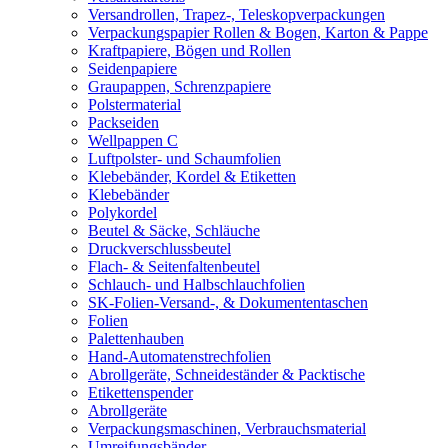
Versandrollen, Trapez-, Teleskopverpackungen
Verpackungspapier Rollen & Bogen, Karton & Pappe
Kraftpapiere, Bögen und Rollen
Seidenpapiere
Graupappen, Schrenzpapiere
Polstermaterial
Packseiden
Wellpappen C
Luftpolster- und Schaumfolien
Klebebänder, Kordel & Etiketten
Klebebänder
Polykordel
Beutel & Säcke, Schläuche
Druckverschlussbeutel
Flach- & Seitenfaltenbeutel
Schlauch- und Halbschlauchfolien
SK-Folien-Versand-, & Dokumententaschen
Folien
Palettenhauben
Hand-Automatenstrechfolien
Abrollgeräte, Schneideständer & Packtische
Etikettenspender
Abrollgeräte
Verpackungsmaschinen, Verbrauchsmaterial
Umreifungsbänder