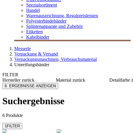
Spezialsortiment
Handel
Warenauszeichnung, Regalpreisleisten
Polyesterbindebänder
Splintenapparate und Zubehör
Etiketten
Kabelbinder
Messerle
Verpackung & Versand
Verpackungsmaschinen, Verbrauchsmaterial
Umreifungsbänder
FILTER
Hersteller
zurück
Material
zurück
Detailfarbe
Hagenauer und Denk
Kunststoff
schwarz
6
ERGEBNISSE ANZEIGEN
HSM
PP
transpar
MESSERLE
weiß
Suchergebnisse
6 Produkte
1
FILTER