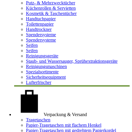
Putz- & Mehrzwecktücher
Küchenrollen & Servietten
Kosmetik & Taschentücher
Handtuchpapier
Toilettenpapier
Handtrockner
Spendersysteme
Spendersysteme
Seifen
Seifen
Reinigungsgeräte
Staub- und Wassersauger, Sprühextraktionsgeräte
Reinigungsmaschinen
Spezialsortimente
Sicherheitsequipment
Lufterfrischer
Verpackung & Versand
Tragetaschen
Papier-Tragetaschen mit flachem Henkel
Papier-Tragetaschen mit gedrehtem Papierkordel