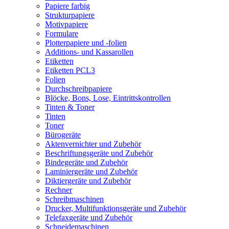
Papiere farbig
Strukturpapiere
Motivpapiere
Formulare
Plotterpapiere und -folien
Additions- und Kassarollen
Etiketten
Etiketten PCL3
Folien
Durchschreibpapiere
Blöcke, Bons, Lose, Eintrittskontrollen
Tinten & Toner
Tinten
Toner
Bürogeräte
Aktenvernichter und Zubehör
Beschriftungsgeräte und Zubehör
Bindegeräte und Zubehör
Laminiergeräte und Zubehör
Diktiergeräte und Zubehör
Rechner
Schreibmaschinen
Drucker, Multifunktionsgeräte und Zubehör
Telefaxgeräte und Zubehör
Schneidemaschinen