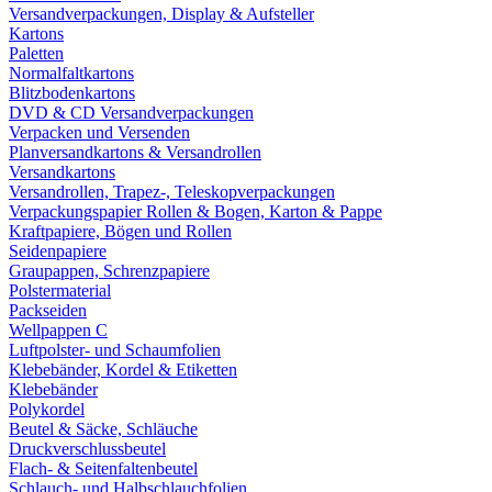
Versandverpackungen, Display & Aufsteller
Kartons
Paletten
Normalfaltkartons
Blitzbodenkartons
DVD & CD Versandverpackungen
Verpacken und Versenden
Planversandkartons & Versandrollen
Versandkartons
Versandrollen, Trapez-, Teleskopverpackungen
Verpackungspapier Rollen & Bogen, Karton & Pappe
Kraftpapiere, Bögen und Rollen
Seidenpapiere
Graupappen, Schrenzpapiere
Polstermaterial
Packseiden
Wellpappen C
Luftpolster- und Schaumfolien
Klebebänder, Kordel & Etiketten
Klebebänder
Polykordel
Beutel & Säcke, Schläuche
Druckverschlussbeutel
Flach- & Seitenfaltenbeutel
Schlauch- und Halbschlauchfolien