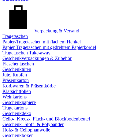
Verpackung & Versand
Tragetaschen
Papier-Tragetaschen mit flachem Henkel
Papier-Tragetaschen mit gedrehtem Papierkordel
Tragetaschen Take-away
Geschenkverpackungen & Zubehör
Flaschentaschen
Geschenktüten
Jute, Rupfen
Präsentkarton
Korbwaren & Präsentkörbe
Klarsichtfolien
Weinkartons
Geschenkpapiere
Tragekartons
Geschenkdeko
Cello-, Kreuz-, Flach- und Blockbodenbeutel
Geschenk- Stoff- & Polybänder
Holz- & Cellophanwolle
Geschenkboxen