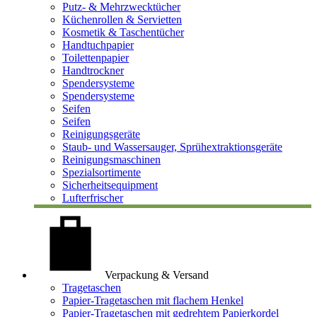
Putz- & Mehrzwecktücher
Küchenrollen & Servietten
Kosmetik & Taschentücher
Handtuchpapier
Toilettenpapier
Handtrockner
Spendersysteme
Spendersysteme
Seifen
Seifen
Reinigungsgeräte
Staub- und Wassersauger, Sprühextraktionsgeräte
Reinigungsmaschinen
Spezialsortimente
Sicherheitsequipment
Lufterfrischer
Verpackung & Versand
Tragetaschen
Papier-Tragetaschen mit flachem Henkel
Papier-Tragetaschen mit gedrehtem Papierkordel