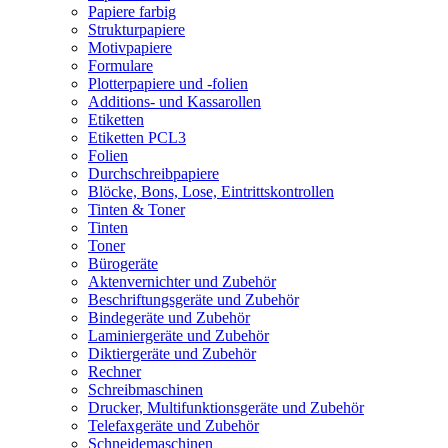
Papiere farbig
Strukturpapiere
Motivpapiere
Formulare
Plotterpapiere und -folien
Additions- und Kassarollen
Etiketten
Etiketten PCL3
Folien
Durchschreibpapiere
Blöcke, Bons, Lose, Eintrittskontrollen
Tinten & Toner
Tinten
Toner
Bürogeräte
Aktenvernichter und Zubehör
Beschriftungsgeräte und Zubehör
Bindegeräte und Zubehör
Laminiergeräte und Zubehör
Diktiergeräte und Zubehör
Rechner
Schreibmaschinen
Drucker, Multifunktionsgeräte und Zubehör
Telefaxgeräte und Zubehör
Schneidemaschinen