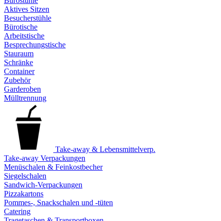
Bürostühle
Aktives Sitzen
Besucherstühle
Bürotische
Arbeitstische
Besprechungstische
Stauraum
Schränke
Container
Zubehör
Garderoben
Mülltrennung
Take-away & Lebensmittelverp.
Take-away Verpackungen
Menüschalen & Feinkostbecher
Siegelschalen
Sandwich-Verpackungen
Pizzakartons
Pommes-, Snackschalen und -tüten
Catering
Tragetaschen & Transportboxen