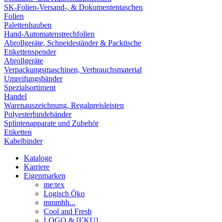
SK-Folien-Versand-, & Dokumententaschen
Folien
Palettenhauben
Hand-Automatenstrechfolien
Abrollgeräte, Schneideständer & Packtische
Etikettenspender
Abrollgeräte
Verpackungsmaschinen, Verbrauchsmaterial
Umreifungsbänder
Spezialsortiment
Handel
Warenauszeichnung, Regalpreisleisten
Polyesterbindebänder
Splintenapparate und Zubehör
Etiketten
Kabelbinder
Kataloge
Karriere
Eigenmarken
me:tex
Logisch Öko
mmmhh...
Cool and Fresh
LOGO & [I´KU]