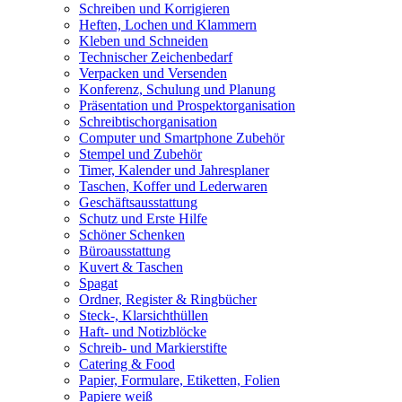
Schreiben und Korrigieren
Heften, Lochen und Klammern
Kleben und Schneiden
Technischer Zeichenbedarf
Verpacken und Versenden
Konferenz, Schulung und Planung
Präsentation und Prospektorganisation
Schreibtischorganisation
Computer und Smartphone Zubehör
Stempel und Zubehör
Timer, Kalender und Jahresplaner
Taschen, Koffer und Lederwaren
Geschäftsausstattung
Schutz und Erste Hilfe
Schöner Schenken
Büroausstattung
Kuvert & Taschen
Spagat
Ordner, Register & Ringbücher
Steck-, Klarsichthüllen
Haft- und Notizblöcke
Schreib- und Markierstifte
Catering & Food
Papier, Formulare, Etiketten, Folien
Papiere weiß