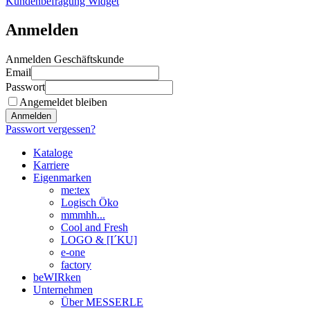
Kundenbefragung Widget
Anmelden
Anmelden Geschäftskunde
Email
Passwort
Angemeldet bleiben
Anmelden
Passwort vergessen?
Kataloge
Karriere
Eigenmarken
me:tex
Logisch Öko
mmmhh...
Cool and Fresh
LOGO & [I´KU]
e-one
factory
beWIRken
Unternehmen
Über MESSERLE