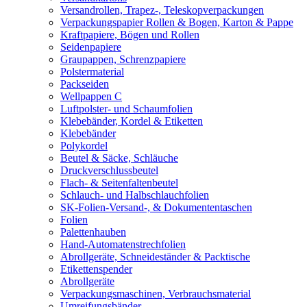
Versandrollen, Trapez-, Teleskopverpackungen
Verpackungspapier Rollen & Bogen, Karton & Pappe
Kraftpapiere, Bögen und Rollen
Seidenpapiere
Graupappen, Schrenzpapiere
Polstermaterial
Packseiden
Wellpappen C
Luftpolster- und Schaumfolien
Klebebänder, Kordel & Etiketten
Klebebänder
Polykordel
Beutel & Säcke, Schläuche
Druckverschlussbeutel
Flach- & Seitenfaltenbeutel
Schlauch- und Halbschlauchfolien
SK-Folien-Versand-, & Dokumententaschen
Folien
Palettenhauben
Hand-Automatenstrechfolien
Abrollgeräte, Schneideständer & Packtische
Etikettenspender
Abrollgeräte
Verpackungsmaschinen, Verbrauchsmaterial
Umreifungsbänder