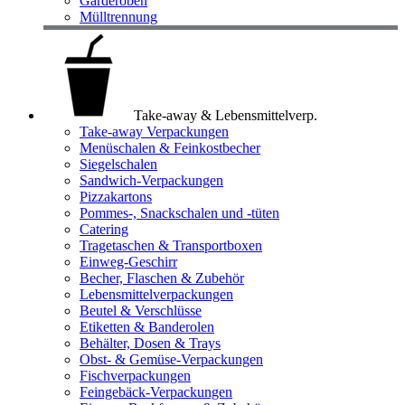
Garderoben
Mülltrennung
Take-away & Lebensmittelverp.
Take-away Verpackungen
Menüschalen & Feinkostbecher
Siegelschalen
Sandwich-Verpackungen
Pizzakartons
Pommes-, Snackschalen und -tüten
Catering
Tragetaschen & Transportboxen
Einweg-Geschirr
Becher, Flaschen & Zubehör
Lebensmittelverpackungen
Beutel & Verschlüsse
Etiketten & Banderolen
Behälter, Dosen & Trays
Obst- & Gemüse-Verpackungen
Fischverpackungen
Feingebäck-Verpackungen