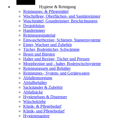
Hygiene & Reinigung
Reinigungs- & Pflegemittel
Wischpflege, Oberflächen- und Sanitärreiniger
Waschmittel, Grundreiniger, Beschichtungen
Desinfektion
Handreiniger
Reinigungsmaterial
Einwascherbezüge, Schienen, Stangensysteme
Eimer, Wachser und Zubehör
Tücher, Bodentücher, Schwämme
Besen und Bürsten
Halter und Bezüge, Tücher und Pressen
Moppbezüge und - halter, Bodenwischsysteme
Reinigungssets und Behälter
Reinigungs-, System- und Gerätewagen
Abfallentsorgung
Abfallbehälter
Sackständer & Zubehör
Abfallsäcke
Hygienebags & Dispenser
Wäschekörbe
Klinik- & Pflegebedarf
Klinik- und Pflegebedarf
Hygienepapiere