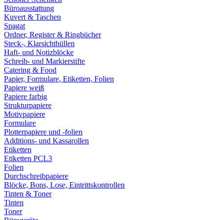
Büroausstattung
Kuvert & Taschen
Spagat
Ordner, Register & Ringbücher
Steck-, Klarsichthüllen
Haft- und Notizblöcke
Schreib- und Markierstifte
Catering & Food
Papier, Formulare, Etiketten, Folien
Papiere weiß
Papiere farbig
Strukturpapiere
Motivpapiere
Formulare
Plotterpapiere und -folien
Additions- und Kassarollen
Etiketten
Etiketten PCL3
Folien
Durchschreibpapiere
Blöcke, Bons, Lose, Eintrittskontrollen
Tinten & Toner
Tinten
Toner