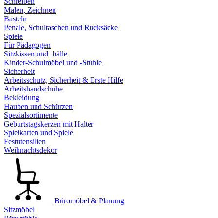
Schreiben
Malen, Zeichnen
Basteln
Penale, Schultaschen und Rucksäcke
Spiele
Für Pädagogen
Sitzkissen und -bälle
Kinder-Schulmöbel und -Stühle
Sicherheit
Arbeitsschutz, Sicherheit & Erste Hilfe
Arbeitshandschuhe
Bekleidung
Hauben und Schürzen
Spezialsortimente
Geburtstagskerzen mit Halter
Spielkarten und Spiele
Festutensilien
Weihnachtsdekor
Büromöbel & Planung
Sitzmöbel