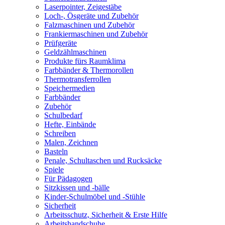
Laserpointer, Zeigestäbe
Loch-, Ösgeräte und Zubehör
Falzmaschinen und Zubehör
Frankiermaschinen und Zubehör
Prüfgeräte
Geldzählmaschinen
Produkte fürs Raumklima
Farbbänder & Thermorollen
Thermotransferrollen
Speichermedien
Farbbänder
Zubehör
Schulbedarf
Hefte, Einbände
Schreiben
Malen, Zeichnen
Basteln
Penale, Schultaschen und Rucksäcke
Spiele
Für Pädagogen
Sitzkissen und -bälle
Kinder-Schulmöbel und -Stühle
Sicherheit
Arbeitsschutz, Sicherheit & Erste Hilfe
Arbeitshandschuhe