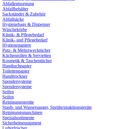
Abfallentsorgung
Abfallbehälter
Sackständer & Zubehör
Abfallsäcke
Hygienebags & Dispenser
Wäschekörbe
Klinik- & Pflegebedarf
Klinik- und Pflegebedarf
Hygienepapiere
Putz- & Mehrzwecktücher
Küchenrollen & Servietten
Kosmetik & Taschentücher
Handtuchpapier
Toilettenpapier
Handtrockner
Spendersysteme
Spendersysteme
Seifen
Seifen
Reinigungsgeräte
Staub- und Wassersauger, Sprühextraktionsgeräte
Reinigungsmaschinen
Spezialsortimente
Sicherheitsequipment
Lufterfrischer