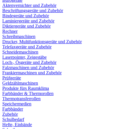
Bürogeräte
Aktenvernichter und Zubehör
Beschriftungsgeräte und Zubehör
Bindegeräte und Zubehör
Laminiergeräte und Zubehör
Diktiergeräte und Zubehör
Rechner
Schreibmaschinen
Drucker, Multifunktionsgeräte und Zubehör
Telefaxgeräte und Zubehör
Schneidemaschinen
Laserpointer, Zeigestäbe
Loch-, Ösgeräte und Zubehör
Falzmaschinen und Zubehör
Frankiermaschinen und Zubehör
Prüfgeräte
Geldzählmaschinen
Produkte fürs Raumklima
Farbbänder & Thermorollen
Thermotransferrollen
Speichermedien
Farbbänder
Zubehör
Schulbedarf
Hefte, Einbände