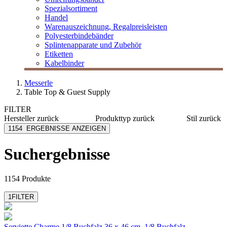
Spezialsortiment
Handel
Warenauszeichnung, Regalpreisleisten
Polyesterbindebänder
Splintenapparate und Zubehör
Etiketten
Kabelbinder
Messerle
Table Top & Guest Supply
FILTER
Hersteller
zurück
Produkttyp
zurück
Stil
zurück
[e] one
Accessoire
Basic
1154
ERGEBNISSE ANZEIGEN
Adeco
Badezusatz
Muster
Anyah
Becher
Kind
Suchergebnisse
Bacher+Demmler
Besteckservietten
Floral
Biella
Bestecktaschen
Eat & D
mehr anzeigen
mehr anzeigen
1154 Produkte
Herbal
Event
1
FILTER
Motiv
Natur
Maritim
Serviette Charme 1/8 Buchfalz
36 x 46 cm, 1/8 Buchfalz,