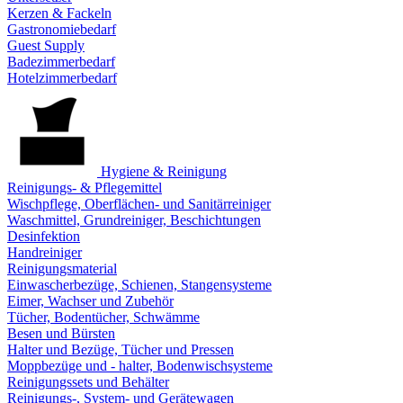
Kerzen & Fackeln
Gastronomiebedarf
Guest Supply
Badezimmerbedarf
Hotelzimmerbedarf
Hygiene & Reinigung
Reinigungs- & Pflegemittel
Wischpflege, Oberflächen- und Sanitärreiniger
Waschmittel, Grundreiniger, Beschichtungen
Desinfektion
Handreiniger
Reinigungsmaterial
Einwascherbezüge, Schienen, Stangensysteme
Eimer, Wachser und Zubehör
Tücher, Bodentücher, Schwämme
Besen und Bürsten
Halter und Bezüge, Tücher und Pressen
Moppbezüge und - halter, Bodenwischsysteme
Reinigungssets und Behälter
Reinigungs-, System- und Gerätewagen