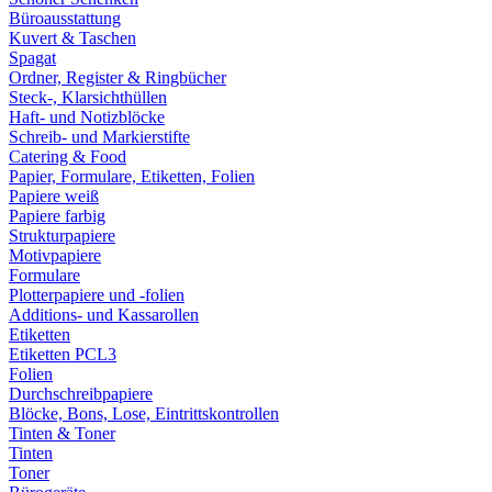
Büroausstattung
Kuvert & Taschen
Spagat
Ordner, Register & Ringbücher
Steck-, Klarsichthüllen
Haft- und Notizblöcke
Schreib- und Markierstifte
Catering & Food
Papier, Formulare, Etiketten, Folien
Papiere weiß
Papiere farbig
Strukturpapiere
Motivpapiere
Formulare
Plotterpapiere und -folien
Additions- und Kassarollen
Etiketten
Etiketten PCL3
Folien
Durchschreibpapiere
Blöcke, Bons, Lose, Eintrittskontrollen
Tinten & Toner
Tinten
Toner