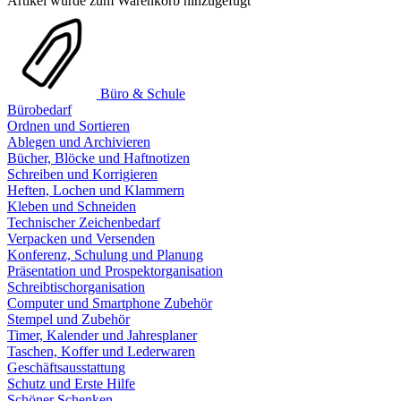
Artikel wurde zum Warenkorb hinzugefügt
Büro & Schule
Bürobedarf
Ordnen und Sortieren
Ablegen und Archivieren
Bücher, Blöcke und Haftnotizen
Schreiben und Korrigieren
Heften, Lochen und Klammern
Kleben und Schneiden
Technischer Zeichenbedarf
Verpacken und Versenden
Konferenz, Schulung und Planung
Präsentation und Prospektorganisation
Schreibtischorganisation
Computer und Smartphone Zubehör
Stempel und Zubehör
Timer, Kalender und Jahresplaner
Taschen, Koffer und Lederwaren
Geschäftsausstattung
Schutz und Erste Hilfe
Schöner Schenken