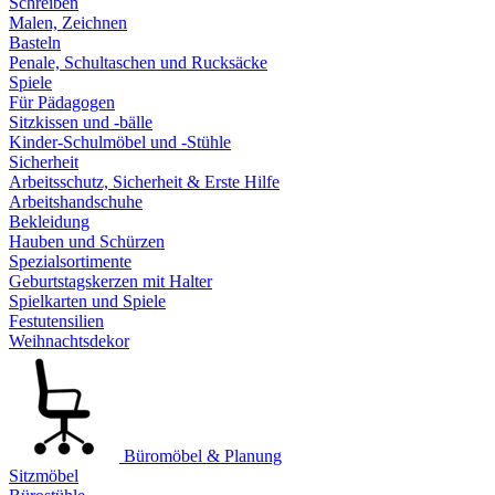
Schreiben
Malen, Zeichnen
Basteln
Penale, Schultaschen und Rucksäcke
Spiele
Für Pädagogen
Sitzkissen und -bälle
Kinder-Schulmöbel und -Stühle
Sicherheit
Arbeitsschutz, Sicherheit & Erste Hilfe
Arbeitshandschuhe
Bekleidung
Hauben und Schürzen
Spezialsortimente
Geburtstagskerzen mit Halter
Spielkarten und Spiele
Festutensilien
Weihnachtsdekor
Büromöbel & Planung
Sitzmöbel