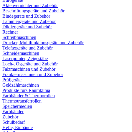
Bürogeräte
Aktenvernichter und Zubehör
Beschriftungsgeräte und Zubehör
Bindegeräte und Zubehör
Laminiergeräte und Zubehör
Diktiergeräte und Zubehör
Rechner
Schreibmaschinen
Drucker, Multifunktionsgeräte und Zubehör
Telefaxgeräte und Zubehör
Schneidemaschinen
Laserpointer, Zeigestäbe
Loch-, Ösgeräte und Zubehör
Falzmaschinen und Zubehör
Frankiermaschinen und Zubehör
Prüfgeräte
Geldzählmaschinen
Produkte fürs Raumklima
Farbbänder & Thermorollen
Thermotransferrollen
Speichermedien
Farbbänder
Zubehör
Schulbedarf
Hefte, Einbände