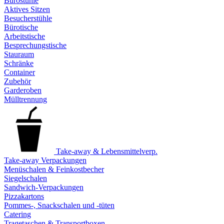
Bürostühle
Aktives Sitzen
Besucherstühle
Bürotische
Arbeitstische
Besprechungstische
Stauraum
Schränke
Container
Zubehör
Garderoben
Mülltrennung
Take-away & Lebensmittelverp.
Take-away Verpackungen
Menüschalen & Feinkostbecher
Siegelschalen
Sandwich-Verpackungen
Pizzakartons
Pommes-, Snackschalen und -tüten
Catering
Tragetaschen & Transportboxen