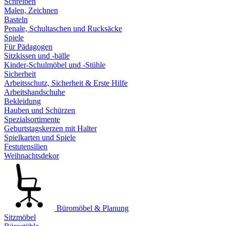
Schreiben
Malen, Zeichnen
Basteln
Penale, Schultaschen und Rucksäcke
Spiele
Für Pädagogen
Sitzkissen und -bälle
Kinder-Schulmöbel und -Stühle
Sicherheit
Arbeitsschutz, Sicherheit & Erste Hilfe
Arbeitshandschuhe
Bekleidung
Hauben und Schürzen
Spezialsortimente
Geburtstagskerzen mit Halter
Spielkarten und Spiele
Festutensilien
Weihnachtsdekor
Büromöbel & Planung
Sitzmöbel