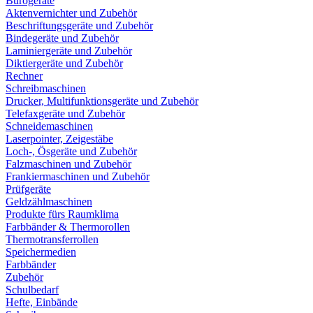
Bürogeräte
Aktenvernichter und Zubehör
Beschriftungsgeräte und Zubehör
Bindegeräte und Zubehör
Laminiergeräte und Zubehör
Diktiergeräte und Zubehör
Rechner
Schreibmaschinen
Drucker, Multifunktionsgeräte und Zubehör
Telefaxgeräte und Zubehör
Schneidemaschinen
Laserpointer, Zeigestäbe
Loch-, Ösgeräte und Zubehör
Falzmaschinen und Zubehör
Frankiermaschinen und Zubehör
Prüfgeräte
Geldzählmaschinen
Produkte fürs Raumklima
Farbbänder & Thermorollen
Thermotransferrollen
Speichermedien
Farbbänder
Zubehör
Schulbedarf
Hefte, Einbände