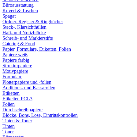
Büroausstattung
Kuvert & Taschen
Spagat
Ordner, Register & Ringbücher
Steck-, Klarsichthüllen
Haft- und Notizblöcke
Schreib- und Markierstifte
Catering & Food
Papier, Formulare, Etiketten, Folien
Papiere weiß
Papiere farbig
Strukturpapiere
Motivpapiere
Formulare
Plotterpapiere und -folien
Additions- und Kassarollen
Etiketten
Etiketten PCL3
Folien
Durchschreibpapiere
Blöcke, Bons, Lose, Eintrittskontrollen
Tinten & Toner
Tinten
Toner