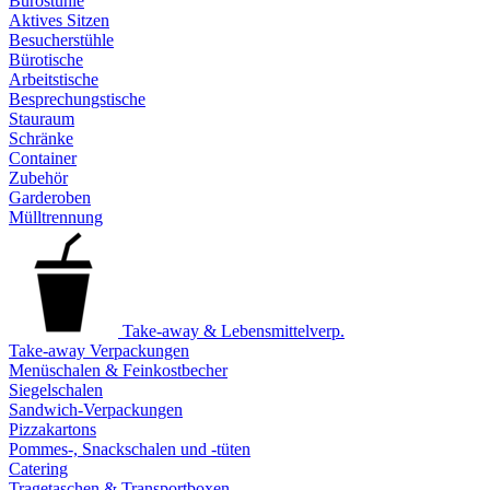
Bürostühle
Aktives Sitzen
Besucherstühle
Bürotische
Arbeitstische
Besprechungstische
Stauraum
Schränke
Container
Zubehör
Garderoben
Mülltrennung
Take-away & Lebensmittelverp.
Take-away Verpackungen
Menüschalen & Feinkostbecher
Siegelschalen
Sandwich-Verpackungen
Pizzakartons
Pommes-, Snackschalen und -tüten
Catering
Tragetaschen & Transportboxen