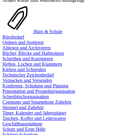
Artikel wurde zum Warenkorb hinzugefügt
Büro & Schule
Bürobedarf
Ordnen und Sortieren
Ablegen und Archivieren
Bücher, Blöcke und Haftnotizen
Schreiben und Korrigieren
Heften, Lochen und Klammern
Kleben und Schneiden
Technischer Zeichenbedarf
Verpacken und Versenden
Konferenz, Schulung und Planung
Präsentation und Prospektorganisation
Schreibtischorganisation
Computer und Smartphone Zubehör
Stempel und Zubehör
Timer, Kalender und Jahresplaner
Taschen, Koffer und Lederwaren
Geschäftsausstattung
Schutz und Erste Hilfe
Schöner Schenken