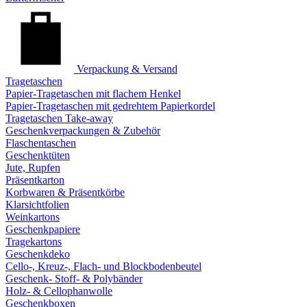
Verpackung & Versand
Tragetaschen
Papier-Tragetaschen mit flachem Henkel
Papier-Tragetaschen mit gedrehtem Papierkordel
Tragetaschen Take-away
Geschenkverpackungen & Zubehör
Flaschentaschen
Geschenktüten
Jute, Rupfen
Präsentkarton
Korbwaren & Präsentkörbe
Klarsichtfolien
Weinkartons
Geschenkpapiere
Tragekartons
Geschenkdeko
Cello-, Kreuz-, Flach- und Blockbodenbeutel
Geschenk- Stoff- & Polybänder
Holz- & Cellophanwolle
Geschenkboxen