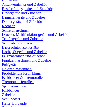
Bürogeräte
Aktenvernichter und Zubehör
Beschriftungsgeräte und Zubehör
Bindegeräte und Zubehör
Laminiergeräte und Zubehör
Diktiergeräte und Zubehör
Rechner
Schreibmaschinen
Drucker, Multifunktionsgeräte und Zubehör
Telefaxgeräte und Zubehör
Schneidemaschinen
Laserpointer, Zeigestäbe
Loch-, Ösgeräte und Zubehör
Falzmaschinen und Zubehör
Frankiermaschinen und Zubehör
Prüfgeräte
Geldzählmaschinen
Produkte fürs Raumklima
Farbbänder & Thermorollen
Thermotransferrollen
Speichermedien
Farbbänder
Zubehör
Schulbedarf
Hefte, Einbände