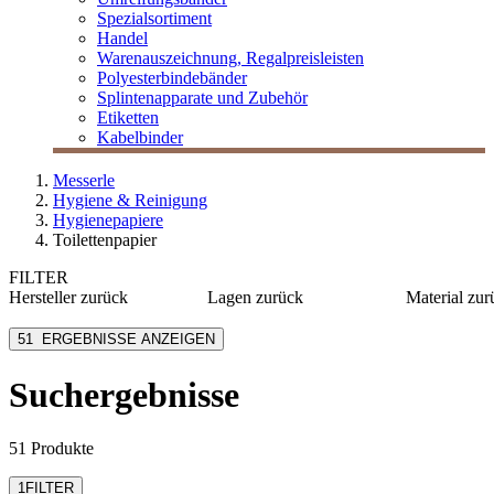
Spezialsortiment
Handel
Warenauszeichnung, Regalpreisleisten
Polyesterbindebänder
Splintenapparate und Zubehör
Etiketten
Kabelbinder
Messerle
Hygiene & Reinigung
Hygienepapiere
Toilettenpapier
FILTER
Hersteller
zurück
Lagen
zurück
Material
zur
[e] one
1-lagig
100% Fri
51
ERGEBNISSE ANZEIGEN
Fripa
2-lagig
Recyclin
Lucart Professional
3-lagig
100% Up
Getränkekar
Suchergebnisse
M Line
4-lagig
100% Re
M Paper
Altpapier
mehr anzeigen
51 Produkte
Frischzellst
1
FILTER