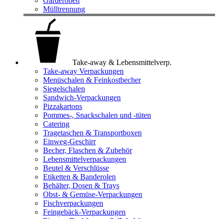
Garderoben
Mülltrennung
Take-away & Lebensmittelverp.
Take-away Verpackungen
Menüschalen & Feinkostbecher
Siegelschalen
Sandwich-Verpackungen
Pizzakartons
Pommes-, Snackschalen und -tüten
Catering
Tragetaschen & Transportboxen
Einweg-Geschirr
Becher, Flaschen & Zubehör
Lebensmittelverpackungen
Beutel & Verschlüsse
Etiketten & Banderolen
Behälter, Dosen & Trays
Obst- & Gemüse-Verpackungen
Fischverpackungen
Feingebäck-Verpackungen