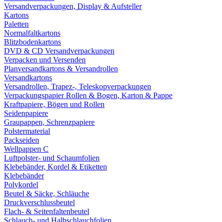
Versandverpackungen, Display & Aufsteller
Kartons
Paletten
Normalfaltkartons
Blitzbodenkartons
DVD & CD Versandverpackungen
Verpacken und Versenden
Planversandkartons & Versandrollen
Versandkartons
Versandrollen, Trapez-, Teleskopverpackungen
Verpackungspapier Rollen & Bogen, Karton & Pappe
Kraftpapiere, Bögen und Rollen
Seidenpapiere
Graupappen, Schrenzpapiere
Polstermaterial
Packseiden
Wellpappen C
Luftpolster- und Schaumfolien
Klebebänder, Kordel & Etiketten
Klebebänder
Polykordel
Beutel & Säcke, Schläuche
Druckverschlussbeutel
Flach- & Seitenfaltenbeutel
Schlauch- und Halbschlauchfolien