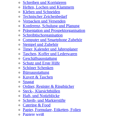
Schreiben und Korrigieren
Heften, Lochen und Klammern
Kleben und Schneiden
Technischer Zeichenbedarf
Verpacken und Versenden
Konferenz, Schulung und Planung
Präsentation und Prospektorganisation
Schreibtischorganisation
Computer und Smartphone Zubehör
Stempel und Zubehör
Timer, Kalender und Jahresplaner
Taschen, Koffer und Lederwaren
Geschäftsausstattung
Schutz und Erste Hilfe
Schöner Schenken
Büroausstattung
Kuvert & Taschen
Spagat
Ordner, Register & Ringbücher
Steck-, Klarsichthüllen
Haft- und Notizblöcke
Schreib- und Markierstifte
Catering & Food
Papier, Formulare, Etiketten, Folien
Papiere weiß