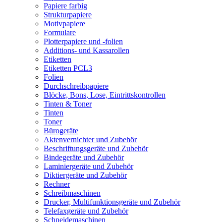
Papiere farbig
Strukturpapiere
Motivpapiere
Formulare
Plotterpapiere und -folien
Additions- und Kassarollen
Etiketten
Etiketten PCL3
Folien
Durchschreibpapiere
Blöcke, Bons, Lose, Eintrittskontrollen
Tinten & Toner
Tinten
Toner
Bürogeräte
Aktenvernichter und Zubehör
Beschriftungsgeräte und Zubehör
Bindegeräte und Zubehör
Laminiergeräte und Zubehör
Diktiergeräte und Zubehör
Rechner
Schreibmaschinen
Drucker, Multifunktionsgeräte und Zubehör
Telefaxgeräte und Zubehör
Schneidemaschinen