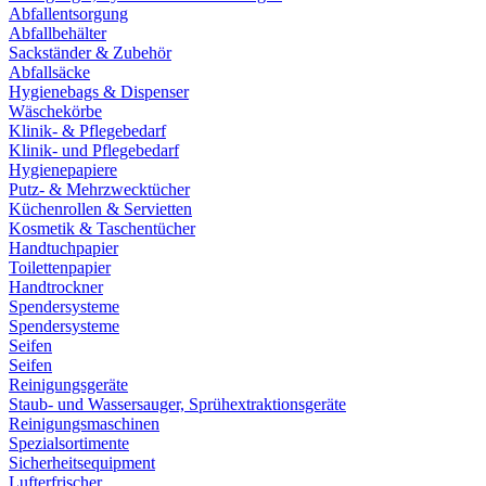
Abfallentsorgung
Abfallbehälter
Sackständer & Zubehör
Abfallsäcke
Hygienebags & Dispenser
Wäschekörbe
Klinik- & Pflegebedarf
Klinik- und Pflegebedarf
Hygienepapiere
Putz- & Mehrzwecktücher
Küchenrollen & Servietten
Kosmetik & Taschentücher
Handtuchpapier
Toilettenpapier
Handtrockner
Spendersysteme
Spendersysteme
Seifen
Seifen
Reinigungsgeräte
Staub- und Wassersauger, Sprühextraktionsgeräte
Reinigungsmaschinen
Spezialsortimente
Sicherheitsequipment
Lufterfrischer