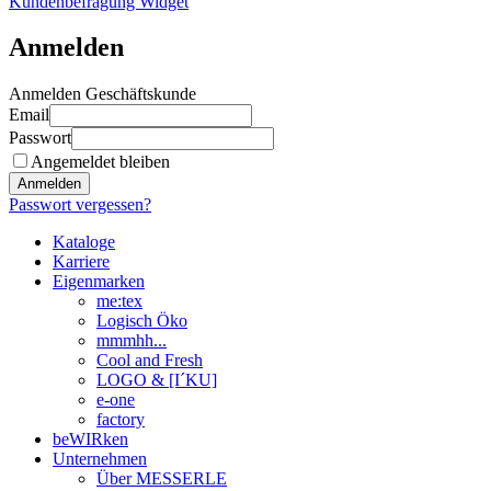
Kundenbefragung Widget
Anmelden
Anmelden Geschäftskunde
Email
Passwort
Angemeldet bleiben
Anmelden
Passwort vergessen?
Kataloge
Karriere
Eigenmarken
me:tex
Logisch Öko
mmmhh...
Cool and Fresh
LOGO & [I´KU]
e-one
factory
beWIRken
Unternehmen
Über MESSERLE