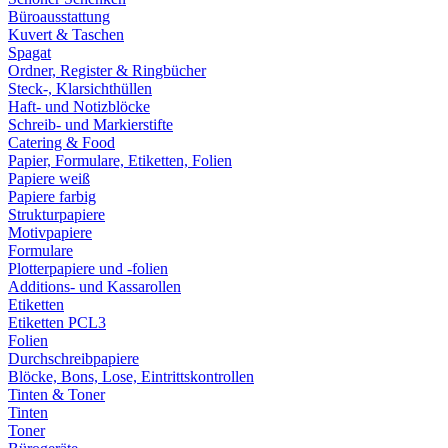
Büroausstattung
Kuvert & Taschen
Spagat
Ordner, Register & Ringbücher
Steck-, Klarsichthüllen
Haft- und Notizblöcke
Schreib- und Markierstifte
Catering & Food
Papier, Formulare, Etiketten, Folien
Papiere weiß
Papiere farbig
Strukturpapiere
Motivpapiere
Formulare
Plotterpapiere und -folien
Additions- und Kassarollen
Etiketten
Etiketten PCL3
Folien
Durchschreibpapiere
Blöcke, Bons, Lose, Eintrittskontrollen
Tinten & Toner
Tinten
Toner