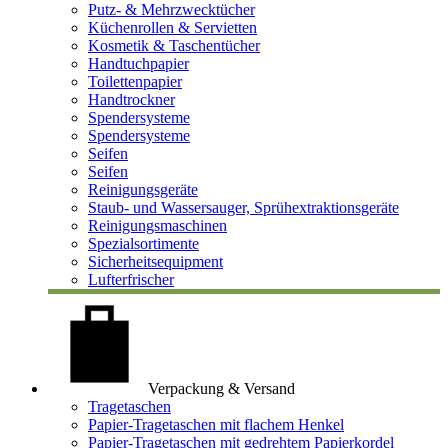
Putz- & Mehrzwecktücher
Küchenrollen & Servietten
Kosmetik & Taschentücher
Handtuchpapier
Toilettenpapier
Handtrockner
Spendersysteme
Spendersysteme
Seifen
Seifen
Reinigungsgeräte
Staub- und Wassersauger, Sprühextraktionsgeräte
Reinigungsmaschinen
Spezialsortimente
Sicherheitsequipment
Lufterfrischer
Verpackung & Versand
Tragetaschen
Papier-Tragetaschen mit flachem Henkel
Papier-Tragetaschen mit gedrehtem Papierkordel