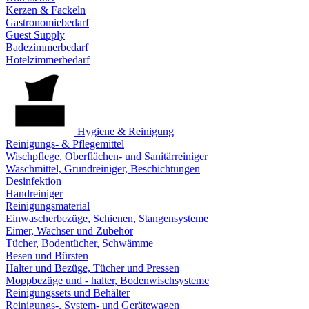
Kerzen & Fackeln
Gastronomiebedarf
Guest Supply
Badezimmerbedarf
Hotelzimmerbedarf
Hygiene & Reinigung
Reinigungs- & Pflegemittel
Wischpflege, Oberflächen- und Sanitärreiniger
Waschmittel, Grundreiniger, Beschichtungen
Desinfektion
Handreiniger
Reinigungsmaterial
Einwascherbezüge, Schienen, Stangensysteme
Eimer, Wachser und Zubehör
Tücher, Bodentücher, Schwämme
Besen und Bürsten
Halter und Bezüge, Tücher und Pressen
Moppbezüge und - halter, Bodenwischsysteme
Reinigungssets und Behälter
Reinigungs-, System- und Gerätewagen