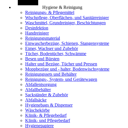
Hygiene & Reinigung
Reinigungs- & Pflegemittel
Wischpflege, Oberflächen- und Sanitärreiniger
Waschmittel, Grundreiniger, Beschichtungen
Desinfektion
Handreiniger
Reinigungsmaterial
Einwascherbezüge, Schienen, Stangensysteme
Eimer, Wachser und Zubehör
Tücher, Bodentücher, Schwämme
Besen und Bürsten
Halter und Bezüge, Tücher und Pressen
Moppbezüge und - halter, Bodenwischsysteme
Reinigungssets und Behälter
Reinigungs-, System- und Gerätewagen
Abfallentsorgung
Abfallbehälter
Sackständer & Zubehör
Abfallsäcke
Hygienebags & Dispenser
Wäschekörbe
Klinik- & Pflegebedarf
Klinik- und Pflegebedarf
Hygienepapiere