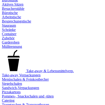
Bürostühle
Aktives Sitzen
Besucherstühle
Bürotische
Arbeitstische
Besprechungstische
Stauraum
Schränke
Container
Zubehör
Garderoben
Mülltrennung
Take-away & Lebensmittelverp.
Take-away Verpackungen
Menüschalen & Feinkostbecher
Siegelschalen
Sandwich-Verpackungen
Pizzakartons
Pommes-, Snackschalen und -tüten
Catering
Tragetaschen & Transportboxen