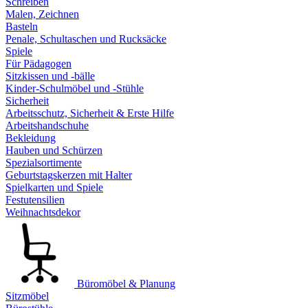
Schreiben
Malen, Zeichnen
Basteln
Penale, Schultaschen und Rucksäcke
Spiele
Für Pädagogen
Sitzkissen und -bälle
Kinder-Schulmöbel und -Stühle
Sicherheit
Arbeitsschutz, Sicherheit & Erste Hilfe
Arbeitshandschuhe
Bekleidung
Hauben und Schürzen
Spezialsortimente
Geburtstagskerzen mit Halter
Spielkarten und Spiele
Festutensilien
Weihnachtsdekor
Büromöbel & Planung
Sitzmöbel