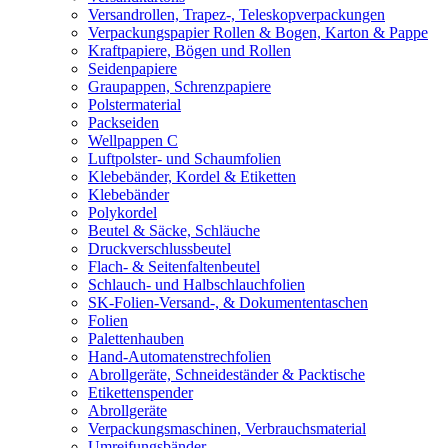
Versandrollen, Trapez-, Teleskopverpackungen
Verpackungspapier Rollen & Bogen, Karton & Pappe
Kraftpapiere, Bögen und Rollen
Seidenpapiere
Graupappen, Schrenzpapiere
Polstermaterial
Packseiden
Wellpappen C
Luftpolster- und Schaumfolien
Klebebänder, Kordel & Etiketten
Klebebänder
Polykordel
Beutel & Säcke, Schläuche
Druckverschlussbeutel
Flach- & Seitenfaltenbeutel
Schlauch- und Halbschlauchfolien
SK-Folien-Versand-, & Dokumententaschen
Folien
Palettenhauben
Hand-Automatenstrechfolien
Abrollgeräte, Schneideständer & Packtische
Etikettenspender
Abrollgeräte
Verpackungsmaschinen, Verbrauchsmaterial
Umreifungsbänder