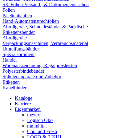
SK-Folien-Versand-, & Dokumententaschen
Folien
Palettenhauben
Hand-Automatenstrechfolien
Abrollgeräte, Schneideständer & Packtische
Etikettenspender
Abrollgeräte
Verpackungsmaschinen, Verbrauchsmaterial
Umreifungsbänder
Spezialsortiment
Handel
Warenauszeichnung, Regalpreisleisten
Polyesterbindebänder
Splintenapparate und Zubehör
Etiketten
Kabelbinder
Kataloge
Karriere
Eigenmarken
me:tex
Logisch Öko
mmmhh...
Cool and Fresh
LOGO & [I´KU]