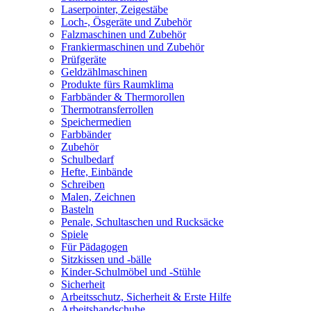
Laserpointer, Zeigestäbe
Loch-, Ösgeräte und Zubehör
Falzmaschinen und Zubehör
Frankiermaschinen und Zubehör
Prüfgeräte
Geldzählmaschinen
Produkte fürs Raumklima
Farbbänder & Thermorollen
Thermotransferrollen
Speichermedien
Farbbänder
Zubehör
Schulbedarf
Hefte, Einbände
Schreiben
Malen, Zeichnen
Basteln
Penale, Schultaschen und Rucksäcke
Spiele
Für Pädagogen
Sitzkissen und -bälle
Kinder-Schulmöbel und -Stühle
Sicherheit
Arbeitsschutz, Sicherheit & Erste Hilfe
Arbeitshandschuhe