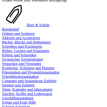
Artikel wurde zum Warenkorb hinzugefügt
Büro & Schule
Bürobedarf
Ordnen und Sortieren
Ablegen und Archivieren
Bücher, Blöcke und Haftnotizen
Schreiben und Korrigieren
Heften, Lochen und Klammern
Kleben und Schneiden
Technischer Zeichenbedarf
Verpacken und Versenden
Konferenz, Schulung und Planung
Präsentation und Prospektorganisation
Schreibtischorganisation
Computer und Smartphone Zubehör
Stempel und Zubehör
Timer, Kalender und Jahresplaner
Taschen, Koffer und Lederwaren
Geschäftsausstattung
Schutz und Erste Hilfe
Schöner Schenken