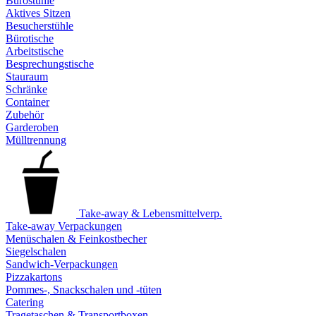
Bürostühle
Aktives Sitzen
Besucherstühle
Bürotische
Arbeitstische
Besprechungstische
Stauraum
Schränke
Container
Zubehör
Garderoben
Mülltrennung
Take-away & Lebensmittelverp.
Take-away Verpackungen
Menüschalen & Feinkostbecher
Siegelschalen
Sandwich-Verpackungen
Pizzakartons
Pommes-, Snackschalen und -tüten
Catering
Tragetaschen & Transportboxen