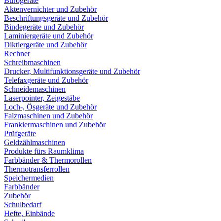
Bürogeräte
Aktenvernichter und Zubehör
Beschriftungsgeräte und Zubehör
Bindegeräte und Zubehör
Laminiergeräte und Zubehör
Diktiergeräte und Zubehör
Rechner
Schreibmaschinen
Drucker, Multifunktionsgeräte und Zubehör
Telefaxgeräte und Zubehör
Schneidemaschinen
Laserpointer, Zeigestäbe
Loch-, Ösgeräte und Zubehör
Falzmaschinen und Zubehör
Frankiermaschinen und Zubehör
Prüfgeräte
Geldzählmaschinen
Produkte fürs Raumklima
Farbbänder & Thermorollen
Thermotransferrollen
Speichermedien
Farbbänder
Zubehör
Schulbedarf
Hefte, Einbände