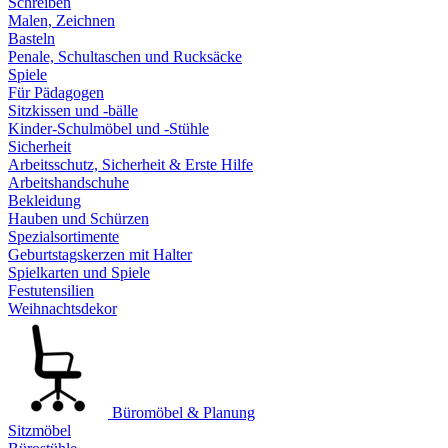
Schreiben
Malen, Zeichnen
Basteln
Penale, Schultaschen und Rucksäcke
Spiele
Für Pädagogen
Sitzkissen und -bälle
Kinder-Schulmöbel und -Stühle
Sicherheit
Arbeitsschutz, Sicherheit & Erste Hilfe
Arbeitshandschuhe
Bekleidung
Hauben und Schürzen
Spezialsortimente
Geburtstagskerzen mit Halter
Spielkarten und Spiele
Festutensilien
Weihnachtsdekor
Büromöbel & Planung
Sitzmöbel