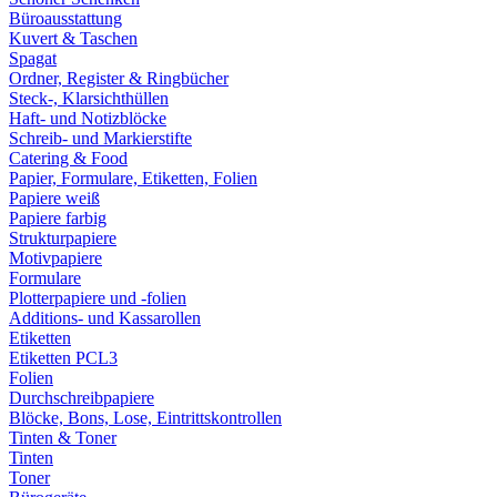
Büroausstattung
Kuvert & Taschen
Spagat
Ordner, Register & Ringbücher
Steck-, Klarsichthüllen
Haft- und Notizblöcke
Schreib- und Markierstifte
Catering & Food
Papier, Formulare, Etiketten, Folien
Papiere weiß
Papiere farbig
Strukturpapiere
Motivpapiere
Formulare
Plotterpapiere und -folien
Additions- und Kassarollen
Etiketten
Etiketten PCL3
Folien
Durchschreibpapiere
Blöcke, Bons, Lose, Eintrittskontrollen
Tinten & Toner
Tinten
Toner