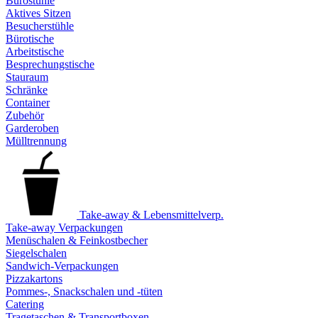
Bürostühle
Aktives Sitzen
Besucherstühle
Bürotische
Arbeitstische
Besprechungstische
Stauraum
Schränke
Container
Zubehör
Garderoben
Mülltrennung
Take-away & Lebensmittelverp.
Take-away Verpackungen
Menüschalen & Feinkostbecher
Siegelschalen
Sandwich-Verpackungen
Pizzakartons
Pommes-, Snackschalen und -tüten
Catering
Tragetaschen & Transportboxen