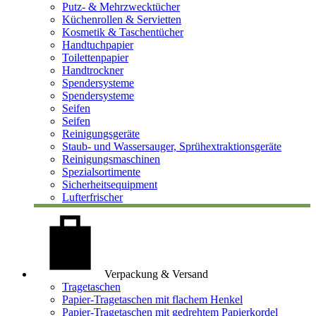
Putz- & Mehrzwecktücher
Küchenrollen & Servietten
Kosmetik & Taschentücher
Handtuchpapier
Toilettenpapier
Handtrockner
Spendersysteme
Spendersysteme
Seifen
Seifen
Reinigungsgeräte
Staub- und Wassersauger, Sprühextraktionsgeräte
Reinigungsmaschinen
Spezialsortimente
Sicherheitsequipment
Lufterfrischer
Verpackung & Versand
Tragetaschen
Papier-Tragetaschen mit flachem Henkel
Papier-Tragetaschen mit gedrehtem Papierkordel