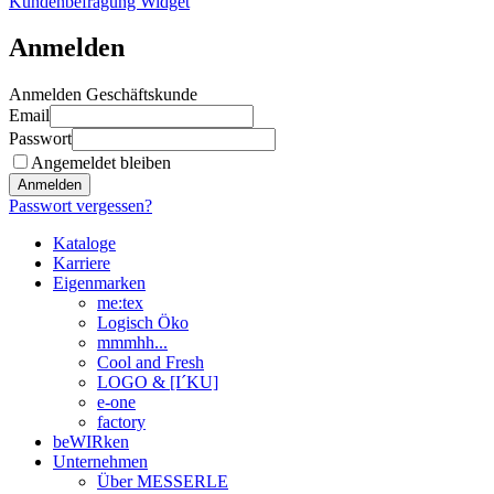
Kundenbefragung Widget
Anmelden
Anmelden Geschäftskunde
Email
Passwort
Angemeldet bleiben
Anmelden
Passwort vergessen?
Kataloge
Karriere
Eigenmarken
me:tex
Logisch Öko
mmmhh...
Cool and Fresh
LOGO & [I´KU]
e-one
factory
beWIRken
Unternehmen
Über MESSERLE