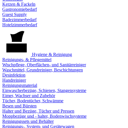
Kerzen & Fackeln
Gastronomiebedarf
Guest Supply
Badezimmerbedarf
Hotelzimmerbedarf
Hygiene & Reinigung
Reinigungs- & Pflegemittel
Wischpflege, Oberflächen- und Sanitärreiniger
Waschmittel, Grundreiniger, Beschichtungen
Desinfektion
Handreiniger
Reinigungsmaterial
Einwascherbezüge, Schienen, Stangensysteme
Eimer, Wachser und Zubehör
Tücher, Bodentücher, Schwämme
Besen und Bürsten
Halter und Bezüge, Tücher und Pressen
Moppbezüge und - halter, Bodenwischsysteme
Reinigungssets und Behälter
Reinigungs-, System- und Gerätewagen