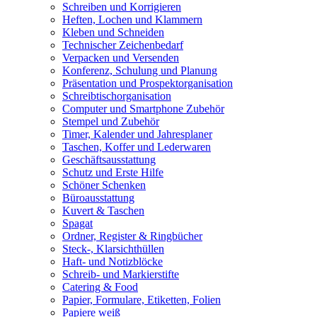
Schreiben und Korrigieren
Heften, Lochen und Klammern
Kleben und Schneiden
Technischer Zeichenbedarf
Verpacken und Versenden
Konferenz, Schulung und Planung
Präsentation und Prospektorganisation
Schreibtischorganisation
Computer und Smartphone Zubehör
Stempel und Zubehör
Timer, Kalender und Jahresplaner
Taschen, Koffer und Lederwaren
Geschäftsausstattung
Schutz und Erste Hilfe
Schöner Schenken
Büroausstattung
Kuvert & Taschen
Spagat
Ordner, Register & Ringbücher
Steck-, Klarsichthüllen
Haft- und Notizblöcke
Schreib- und Markierstifte
Catering & Food
Papier, Formulare, Etiketten, Folien
Papiere weiß