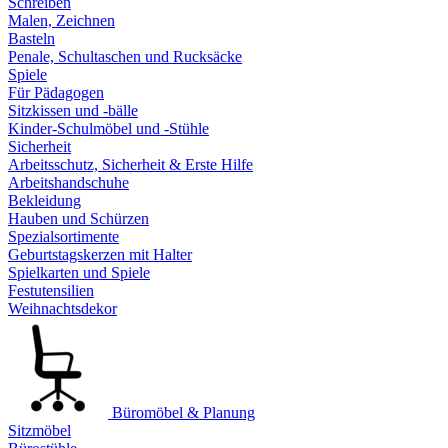
Schreiben
Malen, Zeichnen
Basteln
Penale, Schultaschen und Rucksäcke
Spiele
Für Pädagogen
Sitzkissen und -bälle
Kinder-Schulmöbel und -Stühle
Sicherheit
Arbeitsschutz, Sicherheit & Erste Hilfe
Arbeitshandschuhe
Bekleidung
Hauben und Schürzen
Spezialsortimente
Geburtstagskerzen mit Halter
Spielkarten und Spiele
Festutensilien
Weihnachtsdekor
Büromöbel & Planung
Sitzmöbel