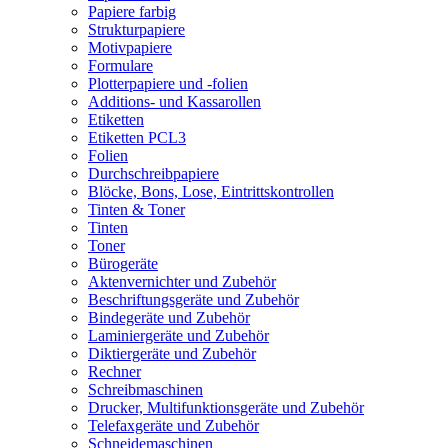
Papiere farbig
Strukturpapiere
Motivpapiere
Formulare
Plotterpapiere und -folien
Additions- und Kassarollen
Etiketten
Etiketten PCL3
Folien
Durchschreibpapiere
Blöcke, Bons, Lose, Eintrittskontrollen
Tinten & Toner
Tinten
Toner
Bürogeräte
Aktenvernichter und Zubehör
Beschriftungsgeräte und Zubehör
Bindegeräte und Zubehör
Laminiergeräte und Zubehör
Diktiergeräte und Zubehör
Rechner
Schreibmaschinen
Drucker, Multifunktionsgeräte und Zubehör
Telefaxgeräte und Zubehör
Schneidemaschinen