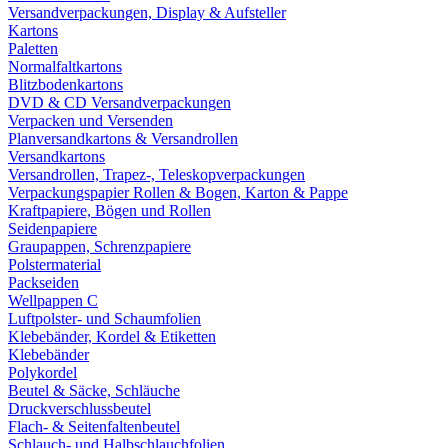
Versandverpackungen, Display & Aufsteller
Kartons
Paletten
Normalfaltkartons
Blitzbodenkartons
DVD & CD Versandverpackungen
Verpacken und Versenden
Planversandkartons & Versandrollen
Versandkartons
Versandrollen, Trapez-, Teleskopverpackungen
Verpackungspapier Rollen & Bogen, Karton & Pappe
Kraftpapiere, Bögen und Rollen
Seidenpapiere
Graupappen, Schrenzpapiere
Polstermaterial
Packseiden
Wellpappen C
Luftpolster- und Schaumfolien
Klebebänder, Kordel & Etiketten
Klebebänder
Polykordel
Beutel & Säcke, Schläuche
Druckverschlussbeutel
Flach- & Seitenfaltenbeutel
Schlauch- und Halbschlauchfolien