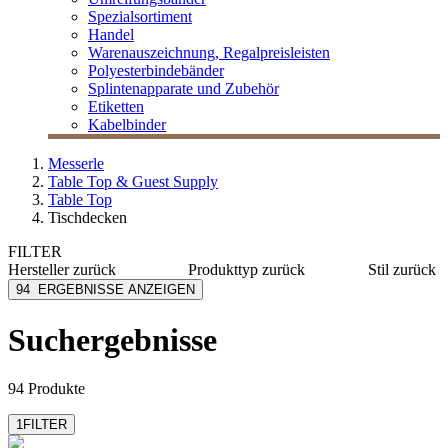
Spezialsortiment
Handel
Warenauszeichnung, Regalpreisleisten
Polyesterbindebänder
Splintenapparate und Zubehör
Etiketten
Kabelbinder
Messerle
Table Top & Guest Supply
Table Top
Tischdecken
FILTER
Hersteller
zurück
Produkttyp
zurück
Stil
zurück
Duni Table Top
Servietten
Basic
94
ERGEBNISSE ANZEIGEN
Fato
Tischdecken
Event
Mank
Tischläufer
Motiv
Suchergebnisse
MESSERLE
Floral
Ventidue
Natur
94 Produkte
Eat & D
Muster
1
FILTER