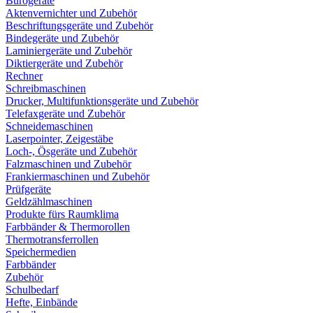
Bürogeräte
Aktenvernichter und Zubehör
Beschriftungsgeräte und Zubehör
Bindegeräte und Zubehör
Laminiergeräte und Zubehör
Diktiergeräte und Zubehör
Rechner
Schreibmaschinen
Drucker, Multifunktionsgeräte und Zubehör
Telefaxgeräte und Zubehör
Schneidemaschinen
Laserpointer, Zeigestäbe
Loch-, Ösgeräte und Zubehör
Falzmaschinen und Zubehör
Frankiermaschinen und Zubehör
Prüfgeräte
Geldzählmaschinen
Produkte fürs Raumklima
Farbbänder & Thermorollen
Thermotransferrollen
Speichermedien
Farbbänder
Zubehör
Schulbedarf
Hefte, Einbände