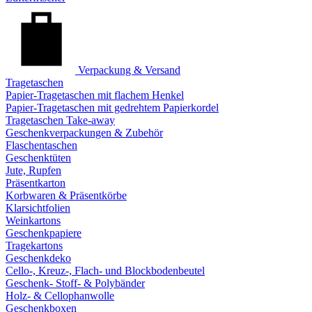
Verpackung & Versand
Tragetaschen
Papier-Tragetaschen mit flachem Henkel
Papier-Tragetaschen mit gedrehtem Papierkordel
Tragetaschen Take-away
Geschenkverpackungen & Zubehör
Flaschentaschen
Geschenktüten
Jute, Rupfen
Präsentkarton
Korbwaren & Präsentkörbe
Klarsichtfolien
Weinkartons
Geschenkpapiere
Tragekartons
Geschenkdeko
Cello-, Kreuz-, Flach- und Blockbodenbeutel
Geschenk- Stoff- & Polybänder
Holz- & Cellophanwolle
Geschenkboxen