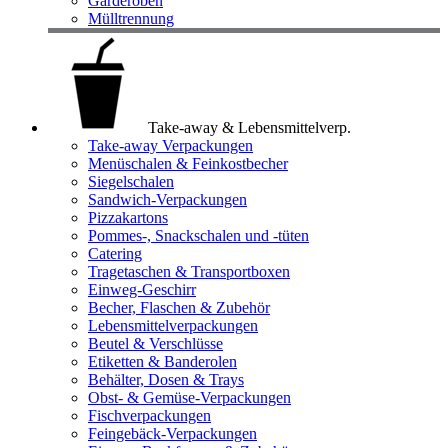
Garderoben
Mülltrennung
Take-away & Lebensmittelverp.
Take-away Verpackungen
Menüschalen & Feinkostbecher
Siegelschalen
Sandwich-Verpackungen
Pizzakartons
Pommes-, Snackschalen und -tüten
Catering
Tragetaschen & Transportboxen
Einweg-Geschirr
Becher, Flaschen & Zubehör
Lebensmittelverpackungen
Beutel & Verschlüsse
Etiketten & Banderolen
Behälter, Dosen & Trays
Obst- & Gemüse-Verpackungen
Fischverpackungen
Feingebäck-Verpackungen