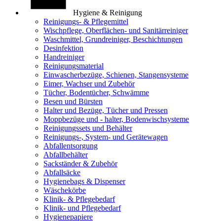
Hygiene & Reinigung
Reinigungs- & Pflegemittel
Wischpflege, Oberflächen- und Sanitärreiniger
Waschmittel, Grundreiniger, Beschichtungen
Desinfektion
Handreiniger
Reinigungsmaterial
Einwascherbezüge, Schienen, Stangensysteme
Eimer, Wachser und Zubehör
Tücher, Bodentücher, Schwämme
Besen und Bürsten
Halter und Bezüge, Tücher und Pressen
Moppbezüge und - halter, Bodenwischsysteme
Reinigungssets und Behälter
Reinigungs-, System- und Gerätewagen
Abfallentsorgung
Abfallbehälter
Sackständer & Zubehör
Abfallsäcke
Hygienebags & Dispenser
Wäschekörbe
Klinik- & Pflegebedarf
Klinik- und Pflegebedarf
Hygienepapiere