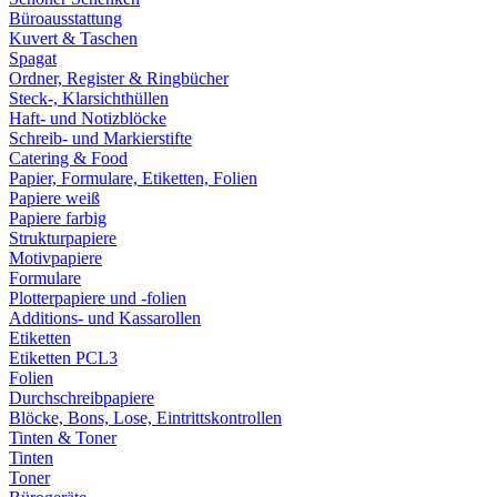
Büroausstattung
Kuvert & Taschen
Spagat
Ordner, Register & Ringbücher
Steck-, Klarsichthüllen
Haft- und Notizblöcke
Schreib- und Markierstifte
Catering & Food
Papier, Formulare, Etiketten, Folien
Papiere weiß
Papiere farbig
Strukturpapiere
Motivpapiere
Formulare
Plotterpapiere und -folien
Additions- und Kassarollen
Etiketten
Etiketten PCL3
Folien
Durchschreibpapiere
Blöcke, Bons, Lose, Eintrittskontrollen
Tinten & Toner
Tinten
Toner