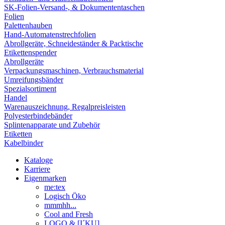
SK-Folien-Versand-, & Dokumententaschen
Folien
Palettenhauben
Hand-Automatenstrechfolien
Abrollgeräte, Schneideständer & Packtische
Etikettenspender
Abrollgeräte
Verpackungsmaschinen, Verbrauchsmaterial
Umreifungsbänder
Spezialsortiment
Handel
Warenauszeichnung, Regalpreisleisten
Polyesterbindebänder
Splintenapparate und Zubehör
Etiketten
Kabelbinder
Kataloge
Karriere
Eigenmarken
me:tex
Logisch Öko
mmmhh...
Cool and Fresh
LOGO & [I´KU]