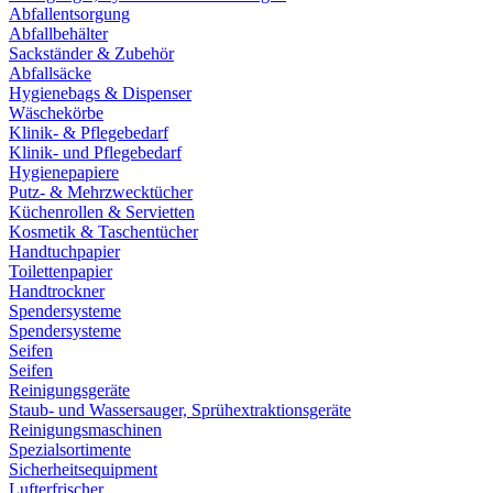
Abfallentsorgung
Abfallbehälter
Sackständer & Zubehör
Abfallsäcke
Hygienebags & Dispenser
Wäschekörbe
Klinik- & Pflegebedarf
Klinik- und Pflegebedarf
Hygienepapiere
Putz- & Mehrzwecktücher
Küchenrollen & Servietten
Kosmetik & Taschentücher
Handtuchpapier
Toilettenpapier
Handtrockner
Spendersysteme
Spendersysteme
Seifen
Seifen
Reinigungsgeräte
Staub- und Wassersauger, Sprühextraktionsgeräte
Reinigungsmaschinen
Spezialsortimente
Sicherheitsequipment
Lufterfrischer