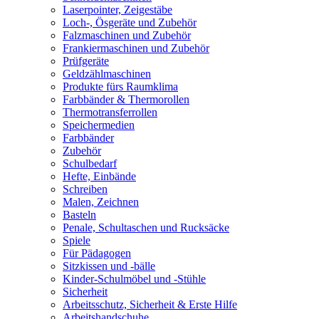
Laserpointer, Zeigestäbe
Loch-, Ösgeräte und Zubehör
Falzmaschinen und Zubehör
Frankiermaschinen und Zubehör
Prüfgeräte
Geldzählmaschinen
Produkte fürs Raumklima
Farbbänder & Thermorollen
Thermotransferrollen
Speichermedien
Farbbänder
Zubehör
Schulbedarf
Hefte, Einbände
Schreiben
Malen, Zeichnen
Basteln
Penale, Schultaschen und Rucksäcke
Spiele
Für Pädagogen
Sitzkissen und -bälle
Kinder-Schulmöbel und -Stühle
Sicherheit
Arbeitsschutz, Sicherheit & Erste Hilfe
Arbeitshandschuhe