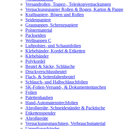
Versandrollen, Trapez-, Teleskopverpackungen
Verpackungspapier Rollen & Bogen, Karton & Pappe
Kraftpapiere, Bögen und Rollen
Seidenpapiere
Graupappen, Schrenzpapiere
Polstermaterial
Packseiden
Wellpappen C
Luftpolster- und Schaumfolien
Klebebänder, Kordel & Etiketten
Klebebänder
Polykordel
Beutel & Säcke, Schläuche
Druckverschlussbeutel
Flach- & Seitenfaltenbeutel
Schlauch- und Halbschlauchfolien
SK-Folien-Versand-, & Dokumententaschen
Folien
Palettenhauben
Hand-Automatenstrechfolien
Abrollgeräte, Schneideständer & Packtische
Etikettenspender
Abrollgeräte
Verpackungsmaschinen, Verbrauchsmaterial
Umreifungsbänder