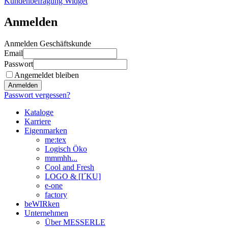
Kundenbefragung Widget
Anmelden
Anmelden Geschäftskunde
Email
Passwort
Angemeldet bleiben
Anmelden
Passwort vergessen?
Kataloge
Karriere
Eigenmarken
me:tex
Logisch Öko
mmmhh...
Cool and Fresh
LOGO & [I´KU]
e-one
factory
beWIRken
Unternehmen
Über MESSERLE