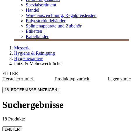
Spezialsortiment
Handel
Warenauszeichnung, Regalpreisleisten
Polyesterbindebänder
Splintenapparate und Zubehör
Etiketten
Kabelbinder
Messerle
Hygiene & Reinigung
Hygienepapiere
Putz- & Mehrzwecktücher
FILTER
Hersteller
zurück
Produkttyp
zurück
Lagen
zurüc
Katrin
Putztücher
1-lagig
18
ERGEBNISSE ANZEIGEN
Kimberly-Clark
Putztuchrollen
2-lagig
Lucart Professional
3-lagig
Suchergebnisse
MESSERLE
Tork
mehr anzeigen
18 Produkte
1
FILTER