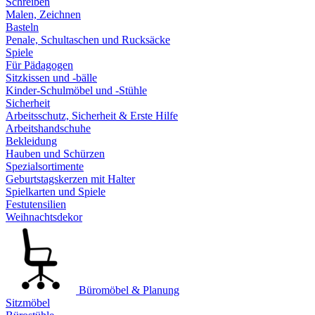
Schreiben
Malen, Zeichnen
Basteln
Penale, Schultaschen und Rucksäcke
Spiele
Für Pädagogen
Sitzkissen und -bälle
Kinder-Schulmöbel und -Stühle
Sicherheit
Arbeitsschutz, Sicherheit & Erste Hilfe
Arbeitshandschuhe
Bekleidung
Hauben und Schürzen
Spezialsortimente
Geburtstagskerzen mit Halter
Spielkarten und Spiele
Festutensilien
Weihnachtsdekor
Büromöbel & Planung
Sitzmöbel