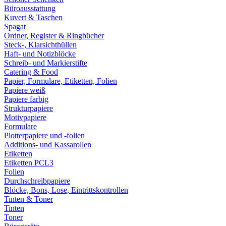
Büroausstattung
Kuvert & Taschen
Spagat
Ordner, Register & Ringbücher
Steck-, Klarsichthüllen
Haft- und Notizblöcke
Schreib- und Markierstifte
Catering & Food
Papier, Formulare, Etiketten, Folien
Papiere weiß
Papiere farbig
Strukturpapiere
Motivpapiere
Formulare
Plotterpapiere und -folien
Additions- und Kassarollen
Etiketten
Etiketten PCL3
Folien
Durchschreibpapiere
Blöcke, Bons, Lose, Eintrittskontrollen
Tinten & Toner
Tinten
Toner