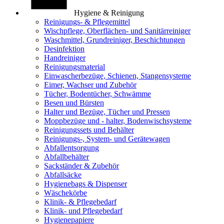
Hygiene & Reinigung
Reinigungs- & Pflegemittel
Wischpflege, Oberflächen- und Sanitärreiniger
Waschmittel, Grundreiniger, Beschichtungen
Desinfektion
Handreiniger
Reinigungsmaterial
Einwascherbezüge, Schienen, Stangensysteme
Eimer, Wachser und Zubehör
Tücher, Bodentücher, Schwämme
Besen und Bürsten
Halter und Bezüge, Tücher und Pressen
Moppbezüge und - halter, Bodenwischsysteme
Reinigungssets und Behälter
Reinigungs-, System- und Gerätewagen
Abfallentsorgung
Abfallbehälter
Sackständer & Zubehör
Abfallsäcke
Hygienebags & Dispenser
Wäschekörbe
Klinik- & Pflegebedarf
Klinik- und Pflegebedarf
Hygienepapiere