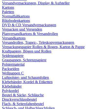
Versandverpackungen, Display & Aufsteller
Kartons
Paletten
Normalfaltkartons
Blitzbodenkartons
DVD & CD Versandverpackungen
Verpacken und Versenden
Planversandkartons & Versandrollen
Versandkartons
Versandrollen, Trapez-, Teleskopverpackungen
Verpackungspapier Rollen & Bogen, Karton & Pappe
Kraftpapiere, Bögen und Rollen
Seidenpapiere
Graupappen, Schrenzpapiere
Polstermaterial
Packseiden
Wellpappen C
Luftpolster- und Schaumfolien
Klebebänder, Kordel & Etiketten
Klebebänder
Polykordel
Beutel & Säcke, Schläuche
Druckverschlussbeutel
Flach- & Seitenfaltenbeutel
Schlauch- und Halbschlauchfolien