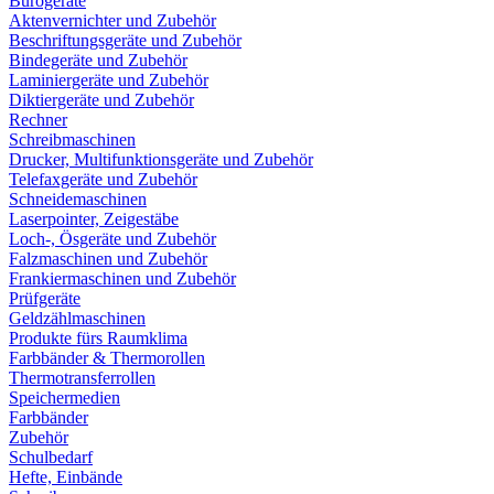
Bürogeräte
Aktenvernichter und Zubehör
Beschriftungsgeräte und Zubehör
Bindegeräte und Zubehör
Laminiergeräte und Zubehör
Diktiergeräte und Zubehör
Rechner
Schreibmaschinen
Drucker, Multifunktionsgeräte und Zubehör
Telefaxgeräte und Zubehör
Schneidemaschinen
Laserpointer, Zeigestäbe
Loch-, Ösgeräte und Zubehör
Falzmaschinen und Zubehör
Frankiermaschinen und Zubehör
Prüfgeräte
Geldzählmaschinen
Produkte fürs Raumklima
Farbbänder & Thermorollen
Thermotransferrollen
Speichermedien
Farbbänder
Zubehör
Schulbedarf
Hefte, Einbände