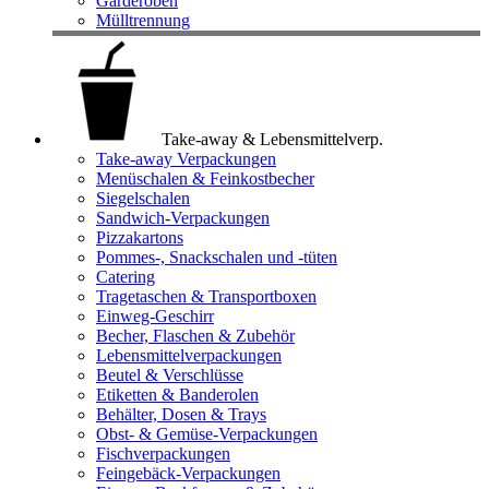
Garderoben
Mülltrennung
Take-away & Lebensmittelverp.
Take-away Verpackungen
Menüschalen & Feinkostbecher
Siegelschalen
Sandwich-Verpackungen
Pizzakartons
Pommes-, Snackschalen und -tüten
Catering
Tragetaschen & Transportboxen
Einweg-Geschirr
Becher, Flaschen & Zubehör
Lebensmittelverpackungen
Beutel & Verschlüsse
Etiketten & Banderolen
Behälter, Dosen & Trays
Obst- & Gemüse-Verpackungen
Fischverpackungen
Feingebäck-Verpackungen