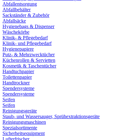
Abfallentsorgung
Abfallbehälter
Sackständer & Zubehör
Abfallsäcke
Hygienebags & Dispenser
Wäschekörbe
Klinik- & Pflegebedarf
Klinik- und Pflegebedarf
Hygienepapiere
Putz- & Mehrzwecktücher
Küchenrollen & Servietten
Kosmetik & Taschentücher
Handtuchpapier
Toilettenpapier
Handtrockner
Spendersysteme
Spendersysteme
Seifen
Seifen
Reinigungsgeräte
Staub- und Wassersauger, Sprühextraktionsgeräte
Reinigungsmaschinen
Spezialsortimente
Sicherheitsequipment
Lufterfrischer