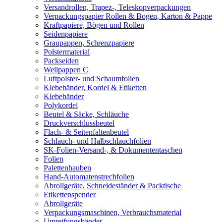
Versandrollen, Trapez-, Teleskopverpackungen
Verpackungspapier Rollen & Bogen, Karton & Pappe
Kraftpapiere, Bögen und Rollen
Seidenpapiere
Graupappen, Schrenzpapiere
Polstermaterial
Packseiden
Wellpappen C
Luftpolster- und Schaumfolien
Klebebänder, Kordel & Etiketten
Klebebänder
Polykordel
Beutel & Säcke, Schläuche
Druckverschlussbeutel
Flach- & Seitenfaltenbeutel
Schlauch- und Halbschlauchfolien
SK-Folien-Versand-, & Dokumententaschen
Folien
Palettenhauben
Hand-Automatenstrechfolien
Abrollgeräte, Schneideständer & Packtische
Etikettenspender
Abrollgeräte
Verpackungsmaschinen, Verbrauchsmaterial
Umreifungsbänder