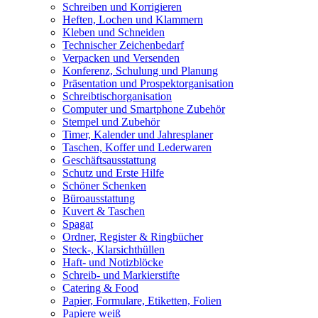
Schreiben und Korrigieren
Heften, Lochen und Klammern
Kleben und Schneiden
Technischer Zeichenbedarf
Verpacken und Versenden
Konferenz, Schulung und Planung
Präsentation und Prospektorganisation
Schreibtischorganisation
Computer und Smartphone Zubehör
Stempel und Zubehör
Timer, Kalender und Jahresplaner
Taschen, Koffer und Lederwaren
Geschäftsausstattung
Schutz und Erste Hilfe
Schöner Schenken
Büroausstattung
Kuvert & Taschen
Spagat
Ordner, Register & Ringbücher
Steck-, Klarsichthüllen
Haft- und Notizblöcke
Schreib- und Markierstifte
Catering & Food
Papier, Formulare, Etiketten, Folien
Papiere weiß