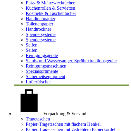
Putz- & Mehrzwecktücher
Küchenrollen & Servietten
Kosmetik & Taschentücher
Handtuchpapier
Toilettenpapier
Handtrockner
Spendersysteme
Spendersysteme
Seifen
Seifen
Reinigungsgeräte
Staub- und Wassersauger, Sprühextraktionsgeräte
Reinigungsmaschinen
Spezialsortimente
Sicherheitsequipment
Lufterfrischer
Verpackung & Versand
Tragetaschen
Papier-Tragetaschen mit flachem Henkel
Papier-Tragetaschen mit gedrehtem Papierkordel