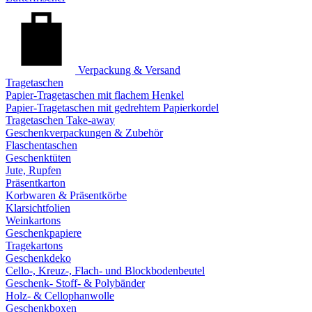
Verpackung & Versand
Tragetaschen
Papier-Tragetaschen mit flachem Henkel
Papier-Tragetaschen mit gedrehtem Papierkordel
Tragetaschen Take-away
Geschenkverpackungen & Zubehör
Flaschentaschen
Geschenktüten
Jute, Rupfen
Präsentkarton
Korbwaren & Präsentkörbe
Klarsichtfolien
Weinkartons
Geschenkpapiere
Tragekartons
Geschenkdeko
Cello-, Kreuz-, Flach- und Blockbodenbeutel
Geschenk- Stoff- & Polybänder
Holz- & Cellophanwolle
Geschenkboxen