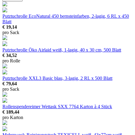
Putztuchrolle EcoNatural 450
bernsteinfarben, 2-lagig, 6 RL x 450
Blatt
€ 19,14
pro Sack
Putztuchrolle Öko Airlaid
weiß, 1-lagig, 40 x 30 cm, 500 Blatt
€ 34,52
pro Rolle
Putztuchrolle XXL3 Basic
blau, 3-lagig, 2 RL x 500 Blatt
€ 79,64
pro Sack
Rollenspendereimer Wettask SXX 7764
Karton à 4 Stück
€ 189,44
pro Karton
Mehrzweck-Reinigungstuch TEXICELL weiß, 43x77cm
weiß,