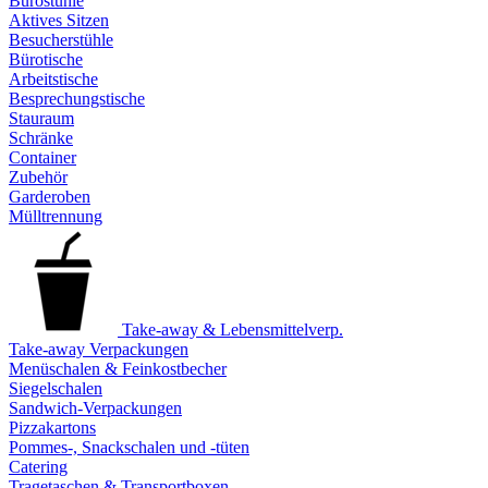
Bürostühle
Aktives Sitzen
Besucherstühle
Bürotische
Arbeitstische
Besprechungstische
Stauraum
Schränke
Container
Zubehör
Garderoben
Mülltrennung
Take-away & Lebensmittelverp.
Take-away Verpackungen
Menüschalen & Feinkostbecher
Siegelschalen
Sandwich-Verpackungen
Pizzakartons
Pommes-, Snackschalen und -tüten
Catering
Tragetaschen & Transportboxen