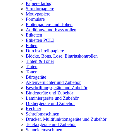
Papiere farbig
Strukturpapiere
Motivpapiere
Formulare
Plotterpapiere und -folien
Additions- und Kassarollen
Etiketten
Etiketten PCL3
Folien
Durchschreibpapiere
Blöcke, Bons, Lose, Eintrittskontrollen
Tinten & Toner
Tinten
Toner
Bürogeräte
Aktenvernichter und Zubehör
Beschriftungsgeräte und Zubehör
Bindegeräte und Zubehör
Laminiergeräte und Zubehör
Diktiergeräte und Zubehör
Rechner
Schreibmaschinen
Drucker, Multifunktionsgeräte und Zubehör
Telefaxgeräte und Zubehör
Schneidemaschinen