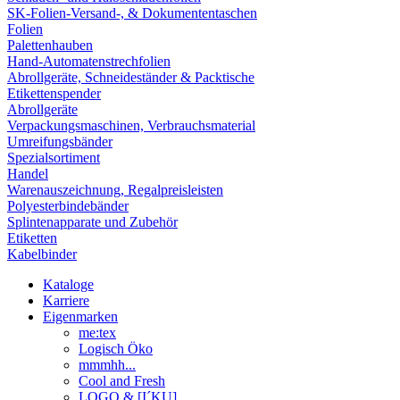
SK-Folien-Versand-, & Dokumententaschen
Folien
Palettenhauben
Hand-Automatenstrechfolien
Abrollgeräte, Schneideständer & Packtische
Etikettenspender
Abrollgeräte
Verpackungsmaschinen, Verbrauchsmaterial
Umreifungsbänder
Spezialsortiment
Handel
Warenauszeichnung, Regalpreisleisten
Polyesterbindebänder
Splintenapparate und Zubehör
Etiketten
Kabelbinder
Kataloge
Karriere
Eigenmarken
me:tex
Logisch Öko
mmmhh...
Cool and Fresh
LOGO & [I´KU]