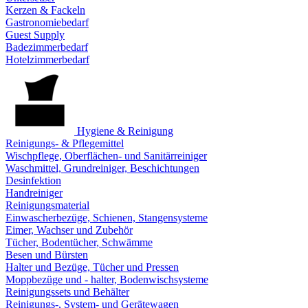
Kerzen & Fackeln
Gastronomiebedarf
Guest Supply
Badezimmerbedarf
Hotelzimmerbedarf
Hygiene & Reinigung
Reinigungs- & Pflegemittel
Wischpflege, Oberflächen- und Sanitärreiniger
Waschmittel, Grundreiniger, Beschichtungen
Desinfektion
Handreiniger
Reinigungsmaterial
Einwascherbezüge, Schienen, Stangensysteme
Eimer, Wachser und Zubehör
Tücher, Bodentücher, Schwämme
Besen und Bürsten
Halter und Bezüge, Tücher und Pressen
Moppbezüge und - halter, Bodenwischsysteme
Reinigungssets und Behälter
Reinigungs-, System- und Gerätewagen