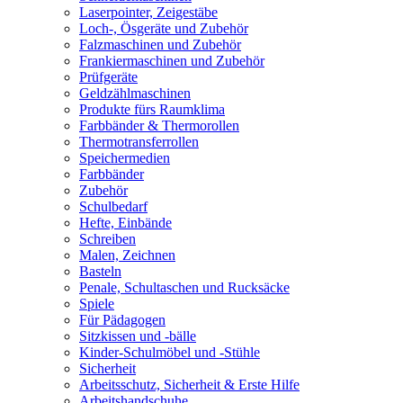
Laserpointer, Zeigestäbe
Loch-, Ösgeräte und Zubehör
Falzmaschinen und Zubehör
Frankiermaschinen und Zubehör
Prüfgeräte
Geldzählmaschinen
Produkte fürs Raumklima
Farbbänder & Thermorollen
Thermotransferrollen
Speichermedien
Farbbänder
Zubehör
Schulbedarf
Hefte, Einbände
Schreiben
Malen, Zeichnen
Basteln
Penale, Schultaschen und Rucksäcke
Spiele
Für Pädagogen
Sitzkissen und -bälle
Kinder-Schulmöbel und -Stühle
Sicherheit
Arbeitsschutz, Sicherheit & Erste Hilfe
Arbeitshandschuhe