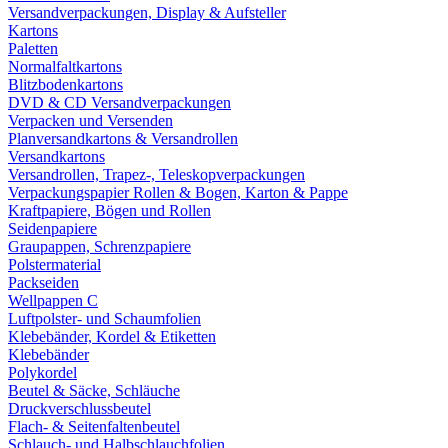
Versandverpackungen, Display & Aufsteller
Kartons
Paletten
Normalfaltkartons
Blitzbodenkartons
DVD & CD Versandverpackungen
Verpacken und Versenden
Planversandkartons & Versandrollen
Versandkartons
Versandrollen, Trapez-, Teleskopverpackungen
Verpackungspapier Rollen & Bogen, Karton & Pappe
Kraftpapiere, Bögen und Rollen
Seidenpapiere
Graupappen, Schrenzpapiere
Polstermaterial
Packseiden
Wellpappen C
Luftpolster- und Schaumfolien
Klebebänder, Kordel & Etiketten
Klebebänder
Polykordel
Beutel & Säcke, Schläuche
Druckverschlussbeutel
Flach- & Seitenfaltenbeutel
Schlauch- und Halbschlauchfolien