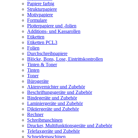
Papiere farbig
Strukturpapiere
Motivpapiere
Formulare
Plotterpapiere und -folien
Additions- und Kassarollen
Etiketten
Etiketten PCL3
Folien
Durchschreibpapiere
Blöcke, Bons, Lose, Eintrittskontrollen
Tinten & Toner
Tinten
Toner
Bürogeräte
Aktenvernichter und Zubehör
Beschriftungsgeräte und Zubehör
Bindegeräte und Zubehör
Laminiergeräte und Zubehör
Diktiergeräte und Zubehör
Rechner
Schreibmaschinen
Drucker, Multifunktionsgeräte und Zubehör
Telefaxgeräte und Zubehör
Schneidemaschinen