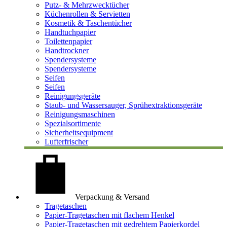
Putz- & Mehrzwecktücher
Küchenrollen & Servietten
Kosmetik & Taschentücher
Handtuchpapier
Toilettenpapier
Handtrockner
Spendersysteme
Spendersysteme
Seifen
Seifen
Reinigungsgeräte
Staub- und Wassersauger, Sprühextraktionsgeräte
Reinigungsmaschinen
Spezialsortimente
Sicherheitsequipment
Lufterfrischer
Verpackung & Versand
Tragetaschen
Papier-Tragetaschen mit flachem Henkel
Papier-Tragetaschen mit gedrehtem Papierkordel