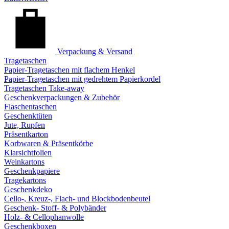
Verpackung & Versand
Tragetaschen
Papier-Tragetaschen mit flachem Henkel
Papier-Tragetaschen mit gedrehtem Papierkordel
Tragetaschen Take-away
Geschenkverpackungen & Zubehör
Flaschentaschen
Geschenktüten
Jute, Rupfen
Präsentkarton
Korbwaren & Präsentkörbe
Klarsichtfolien
Weinkartons
Geschenkpapiere
Tragekartons
Geschenkdeko
Cello-, Kreuz-, Flach- und Blockbodenbeutel
Geschenk- Stoff- & Polybänder
Holz- & Cellophanwolle
Geschenkboxen