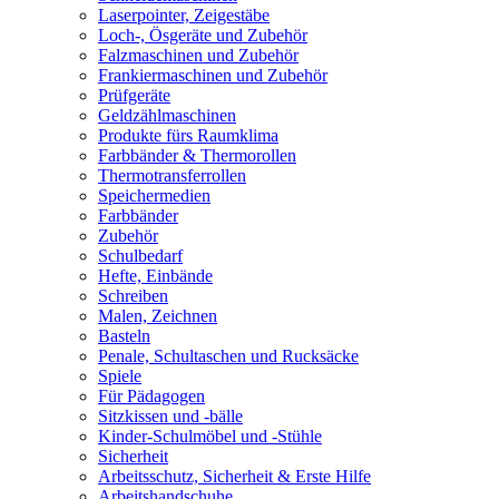
Laserpointer, Zeigestäbe
Loch-, Ösgeräte und Zubehör
Falzmaschinen und Zubehör
Frankiermaschinen und Zubehör
Prüfgeräte
Geldzählmaschinen
Produkte fürs Raumklima
Farbbänder & Thermorollen
Thermotransferrollen
Speichermedien
Farbbänder
Zubehör
Schulbedarf
Hefte, Einbände
Schreiben
Malen, Zeichnen
Basteln
Penale, Schultaschen und Rucksäcke
Spiele
Für Pädagogen
Sitzkissen und -bälle
Kinder-Schulmöbel und -Stühle
Sicherheit
Arbeitsschutz, Sicherheit & Erste Hilfe
Arbeitshandschuhe