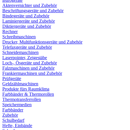
Bürogeräte
Aktenvernichter und Zubehör
Beschriftungsgeräte und Zubehör
Bindegeräte und Zubehör
Laminiergeräte und Zubehör
Diktiergeräte und Zubehör
Rechner
Schreibmaschinen
Drucker, Multifunktionsgeräte und Zubehör
Telefaxgeräte und Zubehör
Schneidemaschinen
Laserpointer, Zeigestäbe
Loch-, Ösgeräte und Zubehör
Falzmaschinen und Zubehör
Frankiermaschinen und Zubehör
Prüfgeräte
Geldzählmaschinen
Produkte fürs Raumklima
Farbbänder & Thermorollen
Thermotransferrollen
Speichermedien
Farbbänder
Zubehör
Schulbedarf
Hefte, Einbände