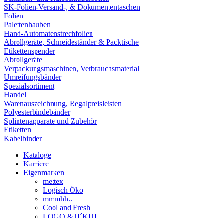
SK-Folien-Versand-, & Dokumententaschen
Folien
Palettenhauben
Hand-Automatenstrechfolien
Abrollgeräte, Schneideständer & Packtische
Etikettenspender
Abrollgeräte
Verpackungsmaschinen, Verbrauchsmaterial
Umreifungsbänder
Spezialsortiment
Handel
Warenauszeichnung, Regalpreisleisten
Polyesterbindebänder
Splintenapparate und Zubehör
Etiketten
Kabelbinder
Kataloge
Karriere
Eigenmarken
me:tex
Logisch Öko
mmmhh...
Cool and Fresh
LOGO & [I´KU]