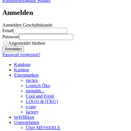
Kundenbefragung Widget
Anmelden
Anmelden Geschäftskunde
Email
Passwort
Angemeldet bleiben
Anmelden
Passwort vergessen?
Kataloge
Karriere
Eigenmarken
me:tex
Logisch Öko
mmmhh...
Cool and Fresh
LOGO & [I´KU]
e-one
factory
beWIRken
Unternehmen
Über MESSERLE