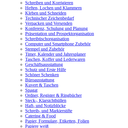
Schreiben und Korrigieren
Heften, Lochen und Klammern
Kleben und Schneiden
Technischer Zeichenbedarf
Verpacken und Versenden
Konferenz, Schulung und Planung
Präsentation und Prospektorganisation
Schreibtischorganisation
Computer und Smartphone Zubehör
Stempel und Zubehör
Timer, Kalender und Jahresplaner
Taschen, Koffer und Lederwaren
Geschäftsausstattung
Schutz und Erste Hilfe
Schöner Schenken
Büroausstattung
Kuvert & Taschen
Spagat
Ordner, Register & Ringbücher
Steck-, Klarsichthüllen
Haft- und Notizblöcke
Schreib- und Markierstifte
Catering & Food
Papier, Formulare, Etiketten, Folien
Papiere weiß