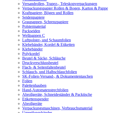
Versandrollen, Trapez-, Teleskopverpackungen
Verpackungspapier Rollen & Bogen, Karton & Pappe
Kraftpapiere, Bögen und Rollen
Seidenpapiere
Graupappen, Schrenzpapiere
Polstermaterial
Packseiden
Wellpappen C
Luftpolster- und Schaumfolien
Klebebänder, Kordel & Etiketten
Klebebänder
Polykordel
Beutel & Säcke, Schläuche
Druckverschlussbeutel
Flach- & Seitenfaltenbeutel
Schlauch- und Halbschlauchfolien
SK-Folien-Versand-, & Dokumententaschen
Folien
Palettenhauben
Hand-Automatenstrechfolien
Abrollgeräte, Schneideständer & Packtische
Etikettenspender
Abrollgeräte
Verpackungsmaschinen, Verbrauchsmaterial
Umreifungsbänder