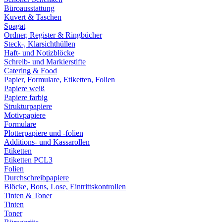
Büroausstattung
Kuvert & Taschen
Spagat
Ordner, Register & Ringbücher
Steck-, Klarsichthüllen
Haft- und Notizblöcke
Schreib- und Markierstifte
Catering & Food
Papier, Formulare, Etiketten, Folien
Papiere weiß
Papiere farbig
Strukturpapiere
Motivpapiere
Formulare
Plotterpapiere und -folien
Additions- und Kassarollen
Etiketten
Etiketten PCL3
Folien
Durchschreibpapiere
Blöcke, Bons, Lose, Eintrittskontrollen
Tinten & Toner
Tinten
Toner