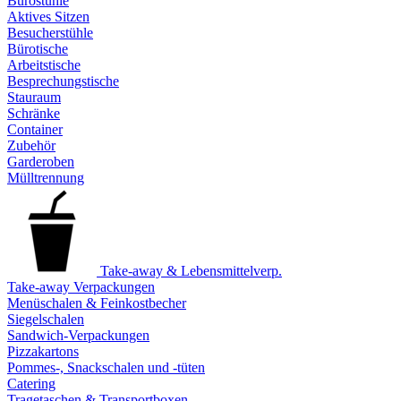
Bürostühle
Aktives Sitzen
Besucherstühle
Bürotische
Arbeitstische
Besprechungstische
Stauraum
Schränke
Container
Zubehör
Garderoben
Mülltrennung
Take-away & Lebensmittelverp.
Take-away Verpackungen
Menüschalen & Feinkostbecher
Siegelschalen
Sandwich-Verpackungen
Pizzakartons
Pommes-, Snackschalen und -tüten
Catering
Tragetaschen & Transportboxen