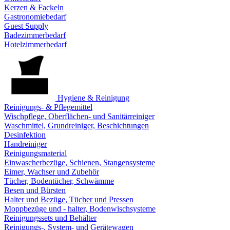
Kerzen & Fackeln
Gastronomiebedarf
Guest Supply
Badezimmerbedarf
Hotelzimmerbedarf
Hygiene & Reinigung
Reinigungs- & Pflegemittel
Wischpflege, Oberflächen- und Sanitärreiniger
Waschmittel, Grundreiniger, Beschichtungen
Desinfektion
Handreiniger
Reinigungsmaterial
Einwascherbezüge, Schienen, Stangensysteme
Eimer, Wachser und Zubehör
Tücher, Bodentücher, Schwämme
Besen und Bürsten
Halter und Bezüge, Tücher und Pressen
Moppbezüge und - halter, Bodenwischsysteme
Reinigungssets und Behälter
Reinigungs-, System- und Gerätewagen