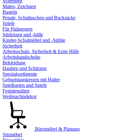
Schreiben
Malen, Zeichnen
Basteln
Penale, Schultaschen und Rucksäcke
Spiele
Für Pädagogen
Sitzkissen und -bälle
Kinder-Schulmöbel und -Stühle
Sicherheit
Arbeitsschutz, Sicherheit & Erste Hilfe
Arbeitshandschuhe
Bekleidung
Hauben und Schürzen
Spezialsortimente
Geburtstagskerzen mit Halter
Spielkarten und Spiele
Festutensilien
Weihnachtsdekor
Büromöbel & Planung
Sitzmöbel