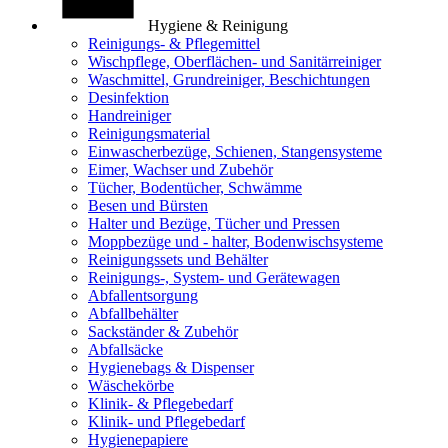
Hygiene & Reinigung
Reinigungs- & Pflegemittel
Wischpflege, Oberflächen- und Sanitärreiniger
Waschmittel, Grundreiniger, Beschichtungen
Desinfektion
Handreiniger
Reinigungsmaterial
Einwascherbezüge, Schienen, Stangensysteme
Eimer, Wachser und Zubehör
Tücher, Bodentücher, Schwämme
Besen und Bürsten
Halter und Bezüge, Tücher und Pressen
Moppbezüge und - halter, Bodenwischsysteme
Reinigungssets und Behälter
Reinigungs-, System- und Gerätewagen
Abfallentsorgung
Abfallbehälter
Sackständer & Zubehör
Abfallsäcke
Hygienebags & Dispenser
Wäschekörbe
Klinik- & Pflegebedarf
Klinik- und Pflegebedarf
Hygienepapiere