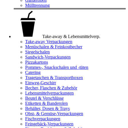
Garderoben
Mülltrennung
Take-away & Lebensmittelverp.
Take-away Verpackungen
Menüschalen & Feinkostbecher
Siegelschalen
Sandwich-Verpackungen
Pizzakartons
Pommes-, Snackschalen und -tüten
Catering
Tragetaschen & Transportboxen
Einweg-Geschirr
Becher, Flaschen & Zubehör
Lebensmittelverpackungen
Beutel & Verschlüsse
Etiketten & Banderolen
Behälter, Dosen & Trays
Obst- & Gemüse-Verpackungen
Fischverpackungen
Feingebäck-Verpackungen