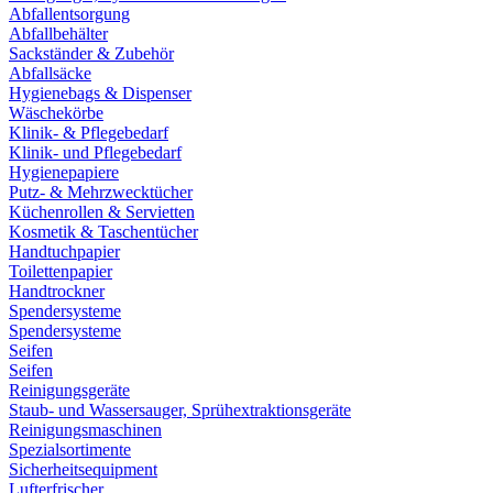
Abfallentsorgung
Abfallbehälter
Sackständer & Zubehör
Abfallsäcke
Hygienebags & Dispenser
Wäschekörbe
Klinik- & Pflegebedarf
Klinik- und Pflegebedarf
Hygienepapiere
Putz- & Mehrzwecktücher
Küchenrollen & Servietten
Kosmetik & Taschentücher
Handtuchpapier
Toilettenpapier
Handtrockner
Spendersysteme
Spendersysteme
Seifen
Seifen
Reinigungsgeräte
Staub- und Wassersauger, Sprühextraktionsgeräte
Reinigungsmaschinen
Spezialsortimente
Sicherheitsequipment
Lufterfrischer