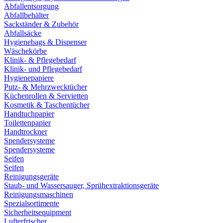
Abfallentsorgung
Abfallbehälter
Sackständer & Zubehör
Abfallsäcke
Hygienebags & Dispenser
Wäschekörbe
Klinik- & Pflegebedarf
Klinik- und Pflegebedarf
Hygienepapiere
Putz- & Mehrzwecktücher
Küchenrollen & Servietten
Kosmetik & Taschentücher
Handtuchpapier
Toilettenpapier
Handtrockner
Spendersysteme
Spendersysteme
Seifen
Seifen
Reinigungsgeräte
Staub- und Wassersauger, Sprühextraktionsgeräte
Reinigungsmaschinen
Spezialsortimente
Sicherheitsequipment
Lufterfrischer