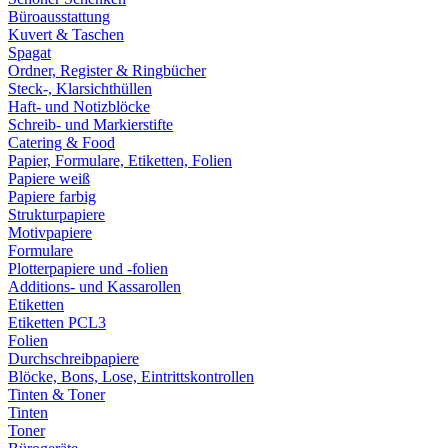
Büroausstattung
Kuvert & Taschen
Spagat
Ordner, Register & Ringbücher
Steck-, Klarsichthüllen
Haft- und Notizblöcke
Schreib- und Markierstifte
Catering & Food
Papier, Formulare, Etiketten, Folien
Papiere weiß
Papiere farbig
Strukturpapiere
Motivpapiere
Formulare
Plotterpapiere und -folien
Additions- und Kassarollen
Etiketten
Etiketten PCL3
Folien
Durchschreibpapiere
Blöcke, Bons, Lose, Eintrittskontrollen
Tinten & Toner
Tinten
Toner