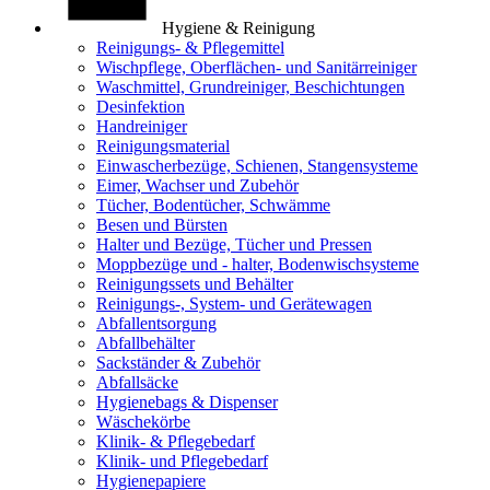
Hygiene & Reinigung
Reinigungs- & Pflegemittel
Wischpflege, Oberflächen- und Sanitärreiniger
Waschmittel, Grundreiniger, Beschichtungen
Desinfektion
Handreiniger
Reinigungsmaterial
Einwascherbezüge, Schienen, Stangensysteme
Eimer, Wachser und Zubehör
Tücher, Bodentücher, Schwämme
Besen und Bürsten
Halter und Bezüge, Tücher und Pressen
Moppbezüge und - halter, Bodenwischsysteme
Reinigungssets und Behälter
Reinigungs-, System- und Gerätewagen
Abfallentsorgung
Abfallbehälter
Sackständer & Zubehör
Abfallsäcke
Hygienebags & Dispenser
Wäschekörbe
Klinik- & Pflegebedarf
Klinik- und Pflegebedarf
Hygienepapiere