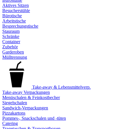
Bürostühle
Aktives Sitzen
Besucherstühle
Bürotische
Arbeitstische
Besprechungstische
Stauraum
Schränke
Container
Zubehör
Garderoben
Mülltrennung
Take-away & Lebensmittelverp.
Take-away Verpackungen
Menüschalen & Feinkostbecher
Siegelschalen
Sandwich-Verpackungen
Pizzakartons
Pommes-, Snackschalen und -tüten
Catering
Tragetaschen & Transportboxen