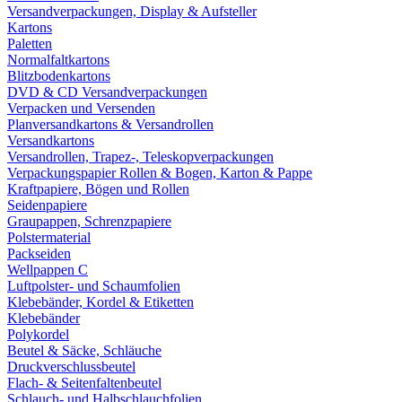
Versandverpackungen, Display & Aufsteller
Kartons
Paletten
Normalfaltkartons
Blitzbodenkartons
DVD & CD Versandverpackungen
Verpacken und Versenden
Planversandkartons & Versandrollen
Versandkartons
Versandrollen, Trapez-, Teleskopverpackungen
Verpackungspapier Rollen & Bogen, Karton & Pappe
Kraftpapiere, Bögen und Rollen
Seidenpapiere
Graupappen, Schrenzpapiere
Polstermaterial
Packseiden
Wellpappen C
Luftpolster- und Schaumfolien
Klebebänder, Kordel & Etiketten
Klebebänder
Polykordel
Beutel & Säcke, Schläuche
Druckverschlussbeutel
Flach- & Seitenfaltenbeutel
Schlauch- und Halbschlauchfolien