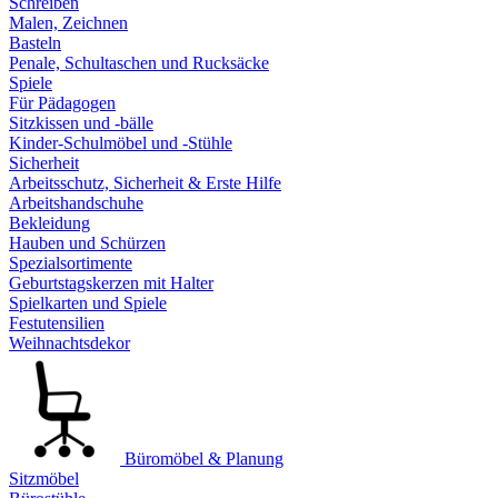
Schreiben
Malen, Zeichnen
Basteln
Penale, Schultaschen und Rucksäcke
Spiele
Für Pädagogen
Sitzkissen und -bälle
Kinder-Schulmöbel und -Stühle
Sicherheit
Arbeitsschutz, Sicherheit & Erste Hilfe
Arbeitshandschuhe
Bekleidung
Hauben und Schürzen
Spezialsortimente
Geburtstagskerzen mit Halter
Spielkarten und Spiele
Festutensilien
Weihnachtsdekor
Büromöbel & Planung
Sitzmöbel