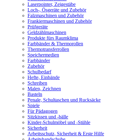
Laserpointer, Zeigestäbe
Loch-, Ösgeräte und Zubehör
Falzmaschinen und Zubehör
Frankiermaschinen und Zubehör
Prüfgeräte
Geldzählmaschinen
Produkte fürs Raumklima
Farbbänder & Thermorollen
Thermotransferrollen
Speichermedien
Farbbänder
Zubehör
Schulbedarf
Hefte, Einbände
Schreiben
Malen, Zeichnen
Basteln
Penale, Schultaschen und Rucksäcke
Spiele
Für Pädagogen
Sitzkissen und -bälle
Kinder-Schulmöbel und -Stühle
Sicherheit
Arbeitsschutz, Sicherheit & Erste Hilfe
Arbeitshandschuhe