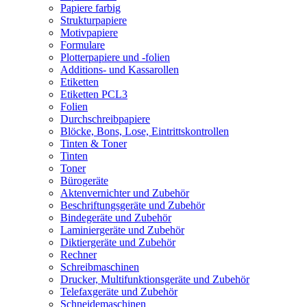
Papiere farbig
Strukturpapiere
Motivpapiere
Formulare
Plotterpapiere und -folien
Additions- und Kassarollen
Etiketten
Etiketten PCL3
Folien
Durchschreibpapiere
Blöcke, Bons, Lose, Eintrittskontrollen
Tinten & Toner
Tinten
Toner
Bürogeräte
Aktenvernichter und Zubehör
Beschriftungsgeräte und Zubehör
Bindegeräte und Zubehör
Laminiergeräte und Zubehör
Diktiergeräte und Zubehör
Rechner
Schreibmaschinen
Drucker, Multifunktionsgeräte und Zubehör
Telefaxgeräte und Zubehör
Schneidemaschinen