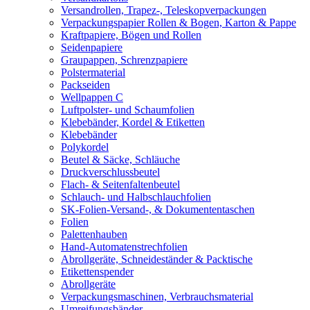
Versandrollen, Trapez-, Teleskopverpackungen
Verpackungspapier Rollen & Bogen, Karton & Pappe
Kraftpapiere, Bögen und Rollen
Seidenpapiere
Graupappen, Schrenzpapiere
Polstermaterial
Packseiden
Wellpappen C
Luftpolster- und Schaumfolien
Klebebänder, Kordel & Etiketten
Klebebänder
Polykordel
Beutel & Säcke, Schläuche
Druckverschlussbeutel
Flach- & Seitenfaltenbeutel
Schlauch- und Halbschlauchfolien
SK-Folien-Versand-, & Dokumententaschen
Folien
Palettenhauben
Hand-Automatenstrechfolien
Abrollgeräte, Schneideständer & Packtische
Etikettenspender
Abrollgeräte
Verpackungsmaschinen, Verbrauchsmaterial
Umreifungsbänder