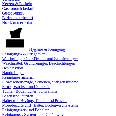
Kerzen & Fackeln
Gastronomiebedarf
Guest Supply
Badezimmerbedarf
Hotelzimmerbedarf
Hygiene & Reinigung
Reinigungs- & Pflegemittel
Wischpflege, Oberflächen- und Sanitärreiniger
Waschmittel, Grundreiniger, Beschichtungen
Desinfektion
Handreiniger
Reinigungsmaterial
Einwascherbezüge, Schienen, Stangensysteme
Eimer, Wachser und Zubehör
Tücher, Bodentücher, Schwämme
Besen und Bürsten
Halter und Bezüge, Tücher und Pressen
Moppbezüge und - halter, Bodenwischsysteme
Reinigungssets und Behälter
Reinigungs-, System- und Gerätewagen