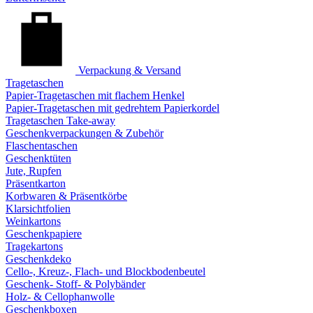
Verpackung & Versand
Tragetaschen
Papier-Tragetaschen mit flachem Henkel
Papier-Tragetaschen mit gedrehtem Papierkordel
Tragetaschen Take-away
Geschenkverpackungen & Zubehör
Flaschentaschen
Geschenktüten
Jute, Rupfen
Präsentkarton
Korbwaren & Präsentkörbe
Klarsichtfolien
Weinkartons
Geschenkpapiere
Tragekartons
Geschenkdeko
Cello-, Kreuz-, Flach- und Blockbodenbeutel
Geschenk- Stoff- & Polybänder
Holz- & Cellophanwolle
Geschenkboxen