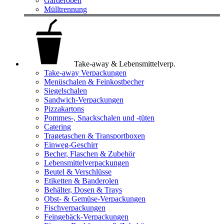
Garderoben
Mülltrennung
Take-away & Lebensmittelverp.
Take-away Verpackungen
Menüschalen & Feinkostbecher
Siegelschalen
Sandwich-Verpackungen
Pizzakartons
Pommes-, Snackschalen und -tüten
Catering
Tragetaschen & Transportboxen
Einweg-Geschirr
Becher, Flaschen & Zubehör
Lebensmittelverpackungen
Beutel & Verschlüsse
Etiketten & Banderolen
Behälter, Dosen & Trays
Obst- & Gemüse-Verpackungen
Fischverpackungen
Feingebäck-Verpackungen