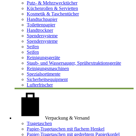
Putz- & Mehrzwecktücher
Küchenrollen & Servietten
Kosmetik & Taschentücher
Handtuchpapier
Toilettenpapier
Handtrockner
Spendersysteme
Spendersysteme
Seifen
Seifen
Reinigungsgeräte
Staub- und Wassersauger, Sprühextraktionsgeräte
Reinigungsmaschinen
Spezialsortimente
Sicherheitsequipment
Lufterfrischer
Verpackung & Versand
Tragetaschen
Papier-Tragetaschen mit flachem Henkel
Papier-Tragetaschen mit gedrehtem Papierkordel