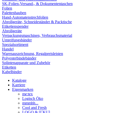
SK-Folien-Versand-, & Dokumententaschen
Folien
Palettenhauben
Hand-Automatenstrechfolien
Abrollgeräte, Schneideständer & Packtische
Etikettenspender
Abrollgeräte
Verpackungsmaschinen, Verbrauchsmaterial
Umreifungsbänder
Spezialsortiment
Handel
Warenauszeichnung, Regalpreisleisten
Polyesterbindebänder
Splintenapparate und Zubehör
Etiketten
Kabelbinder
Kataloge
Karriere
Eigenmarken
me:tex
Logisch Öko
mmmhh...
Cool and Fresh
LOGO & [I´KU]