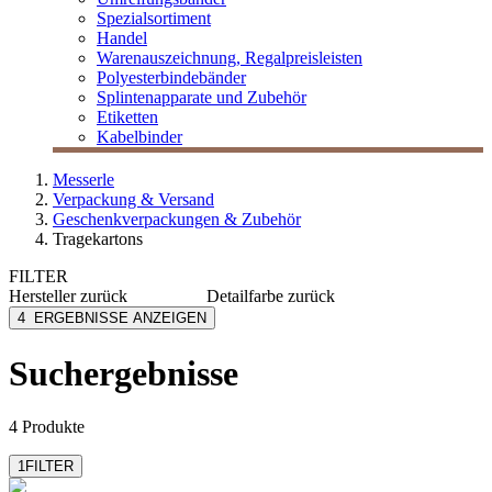
Spezialsortiment
Handel
Warenauszeichnung, Regalpreisleisten
Polyesterbindebänder
Splintenapparate und Zubehör
Etiketten
Kabelbinder
Messerle
Verpackung & Versand
Geschenkverpackungen & Zubehör
Tragekartons
FILTER
Hersteller
zurück
Detailfarbe
zurück
MESSERLE
bordeaux
4
ERGEBNISSE ANZEIGEN
braun
dunkelblau
Suchergebnisse
navyblau
schwarz
mehr anzeigen
4 Produkte
1
FILTER