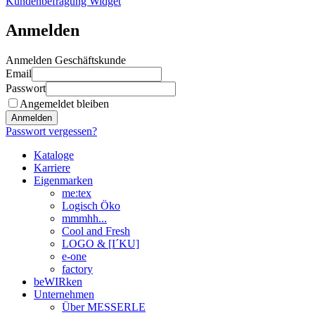
Kundenbefragung Widget
Anmelden
Anmelden Geschäftskunde
Email
Passwort
Angemeldet bleiben
Anmelden
Passwort vergessen?
Kataloge
Karriere
Eigenmarken
me:tex
Logisch Öko
mmmhh...
Cool and Fresh
LOGO & [I´KU]
e-one
factory
beWIRken
Unternehmen
Über MESSERLE