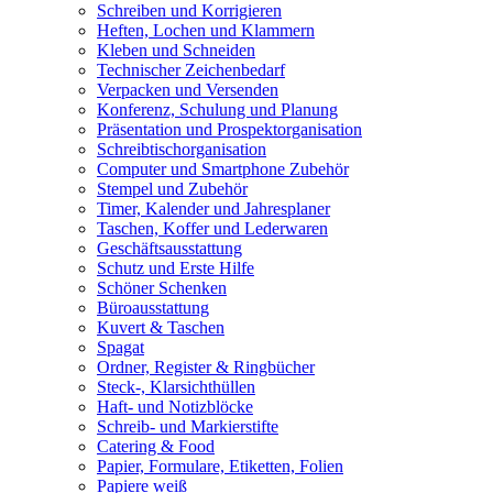
Schreiben und Korrigieren
Heften, Lochen und Klammern
Kleben und Schneiden
Technischer Zeichenbedarf
Verpacken und Versenden
Konferenz, Schulung und Planung
Präsentation und Prospektorganisation
Schreibtischorganisation
Computer und Smartphone Zubehör
Stempel und Zubehör
Timer, Kalender und Jahresplaner
Taschen, Koffer und Lederwaren
Geschäftsausstattung
Schutz und Erste Hilfe
Schöner Schenken
Büroausstattung
Kuvert & Taschen
Spagat
Ordner, Register & Ringbücher
Steck-, Klarsichthüllen
Haft- und Notizblöcke
Schreib- und Markierstifte
Catering & Food
Papier, Formulare, Etiketten, Folien
Papiere weiß