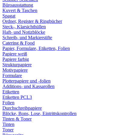
Büroausstattung
Kuvert & Taschen
Spagat
Ordner, Register & Ringbücher
Steck-, Klarsichthüllen
Haft- und Notizblöcke
Schreib- und Markierstifte
Catering & Food
Papier, Formulare, Etiketten, Folien
Papiere weiß
Papiere farbig
Strukturpapiere
Motivpapiere
Formulare
Plotterpapiere und -folien
Additions- und Kassarollen
Etiketten
Etiketten PCL3
Folien
Durchschreibpapiere
Blöcke, Bons, Lose, Eintrittskontrollen
Tinten & Toner
Tinten
Toner