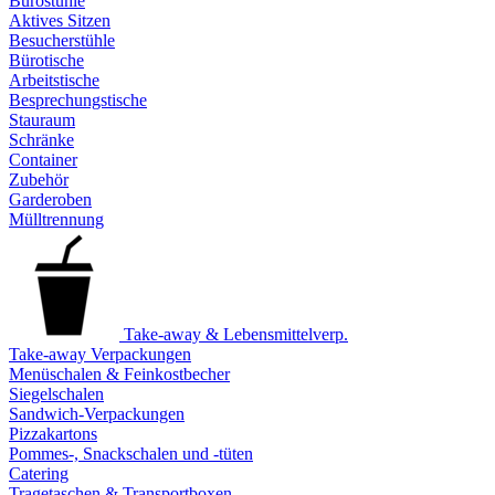
Bürostühle
Aktives Sitzen
Besucherstühle
Bürotische
Arbeitstische
Besprechungstische
Stauraum
Schränke
Container
Zubehör
Garderoben
Mülltrennung
Take-away & Lebensmittelverp.
Take-away Verpackungen
Menüschalen & Feinkostbecher
Siegelschalen
Sandwich-Verpackungen
Pizzakartons
Pommes-, Snackschalen und -tüten
Catering
Tragetaschen & Transportboxen