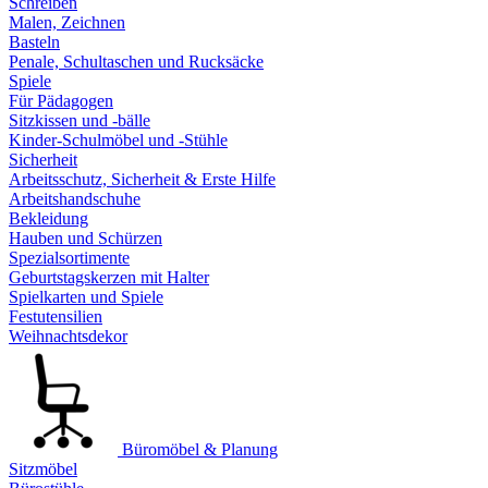
Schreiben
Malen, Zeichnen
Basteln
Penale, Schultaschen und Rucksäcke
Spiele
Für Pädagogen
Sitzkissen und -bälle
Kinder-Schulmöbel und -Stühle
Sicherheit
Arbeitsschutz, Sicherheit & Erste Hilfe
Arbeitshandschuhe
Bekleidung
Hauben und Schürzen
Spezialsortimente
Geburtstagskerzen mit Halter
Spielkarten und Spiele
Festutensilien
Weihnachtsdekor
Büromöbel & Planung
Sitzmöbel