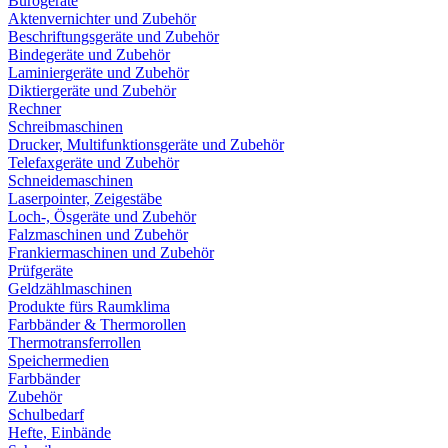
Bürogeräte
Aktenvernichter und Zubehör
Beschriftungsgeräte und Zubehör
Bindegeräte und Zubehör
Laminiergeräte und Zubehör
Diktiergeräte und Zubehör
Rechner
Schreibmaschinen
Drucker, Multifunktionsgeräte und Zubehör
Telefaxgeräte und Zubehör
Schneidemaschinen
Laserpointer, Zeigestäbe
Loch-, Ösgeräte und Zubehör
Falzmaschinen und Zubehör
Frankiermaschinen und Zubehör
Prüfgeräte
Geldzählmaschinen
Produkte fürs Raumklima
Farbbänder & Thermorollen
Thermotransferrollen
Speichermedien
Farbbänder
Zubehör
Schulbedarf
Hefte, Einbände