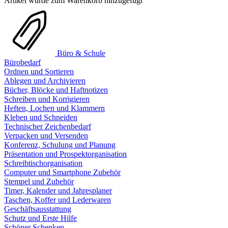
Artikel wurde zum Warenkorb hinzugefügt
Büro & Schule
Bürobedarf
Ordnen und Sortieren
Ablegen und Archivieren
Bücher, Blöcke und Haftnotizen
Schreiben und Korrigieren
Heften, Lochen und Klammern
Kleben und Schneiden
Technischer Zeichenbedarf
Verpacken und Versenden
Konferenz, Schulung und Planung
Präsentation und Prospektorganisation
Schreibtischorganisation
Computer und Smartphone Zubehör
Stempel und Zubehör
Timer, Kalender und Jahresplaner
Taschen, Koffer und Lederwaren
Geschäftsausstattung
Schutz und Erste Hilfe
Schöner Schenken