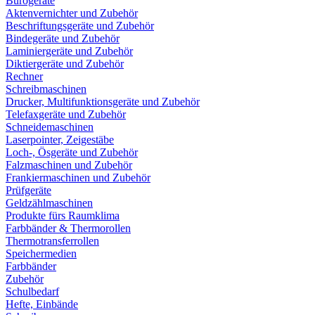
Bürogeräte
Aktenvernichter und Zubehör
Beschriftungsgeräte und Zubehör
Bindegeräte und Zubehör
Laminiergeräte und Zubehör
Diktiergeräte und Zubehör
Rechner
Schreibmaschinen
Drucker, Multifunktionsgeräte und Zubehör
Telefaxgeräte und Zubehör
Schneidemaschinen
Laserpointer, Zeigestäbe
Loch-, Ösgeräte und Zubehör
Falzmaschinen und Zubehör
Frankiermaschinen und Zubehör
Prüfgeräte
Geldzählmaschinen
Produkte fürs Raumklima
Farbbänder & Thermorollen
Thermotransferrollen
Speichermedien
Farbbänder
Zubehör
Schulbedarf
Hefte, Einbände