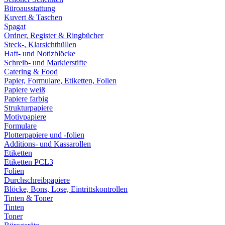
Büroausstattung
Kuvert & Taschen
Spagat
Ordner, Register & Ringbücher
Steck-, Klarsichthüllen
Haft- und Notizblöcke
Schreib- und Markierstifte
Catering & Food
Papier, Formulare, Etiketten, Folien
Papiere weiß
Papiere farbig
Strukturpapiere
Motivpapiere
Formulare
Plotterpapiere und -folien
Additions- und Kassarollen
Etiketten
Etiketten PCL3
Folien
Durchschreibpapiere
Blöcke, Bons, Lose, Eintrittskontrollen
Tinten & Toner
Tinten
Toner