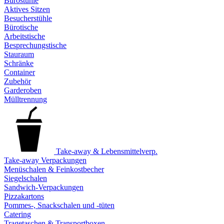
Bürostühle
Aktives Sitzen
Besucherstühle
Bürotische
Arbeitstische
Besprechungstische
Stauraum
Schränke
Container
Zubehör
Garderoben
Mülltrennung
Take-away & Lebensmittelverp.
Take-away Verpackungen
Menüschalen & Feinkostbecher
Siegelschalen
Sandwich-Verpackungen
Pizzakartons
Pommes-, Snackschalen und -tüten
Catering
Tragetaschen & Transportboxen