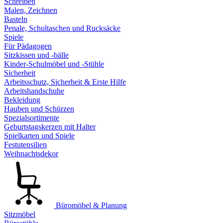
Schreiben
Malen, Zeichnen
Basteln
Penale, Schultaschen und Rucksäcke
Spiele
Für Pädagogen
Sitzkissen und -bälle
Kinder-Schulmöbel und -Stühle
Sicherheit
Arbeitsschutz, Sicherheit & Erste Hilfe
Arbeitshandschuhe
Bekleidung
Hauben und Schürzen
Spezialsortimente
Geburtstagskerzen mit Halter
Spielkarten und Spiele
Festutensilien
Weihnachtsdekor
Büromöbel & Planung
Sitzmöbel