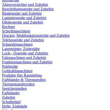
Bürogeräte
Aktenvernichter und Zubehör
Beschriftungsgeräte und Zubehör
Bindegeräte und Zubehör
Laminiergeräte und Zubehör
Diktiergeräte und Zubehör
Rechner
Schreibmaschinen
Drucker, Multifunktionsgeräte und Zubehör
Telefaxgeräte und Zubehör
Schneidemaschinen
Laserpointer, Zeigestäbe
Loch-, Ösgeräte und Zubehör
Falzmaschinen und Zubehör
Frankiermaschinen und Zubehör
Prüfgeräte
Geldzählmaschinen
Produkte fürs Raumklima
Farbbänder & Thermorollen
Thermotransferrollen
Speichermedien
Farbbänder
Zubehör
Schulbedarf
Hefte, Einbände