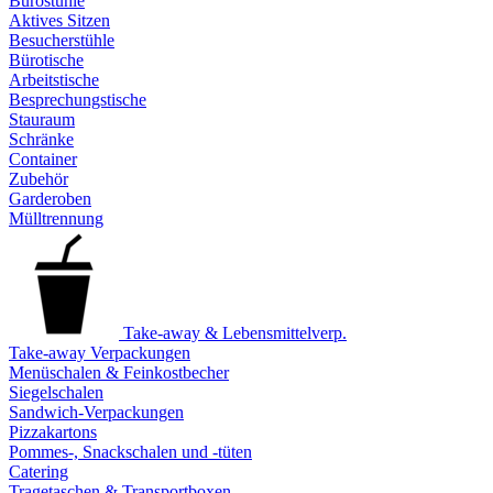
Bürostühle
Aktives Sitzen
Besucherstühle
Bürotische
Arbeitstische
Besprechungstische
Stauraum
Schränke
Container
Zubehör
Garderoben
Mülltrennung
Take-away & Lebensmittelverp.
Take-away Verpackungen
Menüschalen & Feinkostbecher
Siegelschalen
Sandwich-Verpackungen
Pizzakartons
Pommes-, Snackschalen und -tüten
Catering
Tragetaschen & Transportboxen