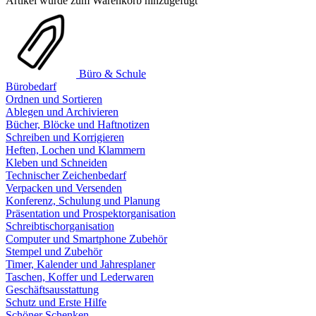
Artikel wurde zum Warenkorb hinzugefügt
Büro & Schule
Bürobedarf
Ordnen und Sortieren
Ablegen und Archivieren
Bücher, Blöcke und Haftnotizen
Schreiben und Korrigieren
Heften, Lochen und Klammern
Kleben und Schneiden
Technischer Zeichenbedarf
Verpacken und Versenden
Konferenz, Schulung und Planung
Präsentation und Prospektorganisation
Schreibtischorganisation
Computer und Smartphone Zubehör
Stempel und Zubehör
Timer, Kalender und Jahresplaner
Taschen, Koffer und Lederwaren
Geschäftsausstattung
Schutz und Erste Hilfe
Schöner Schenken