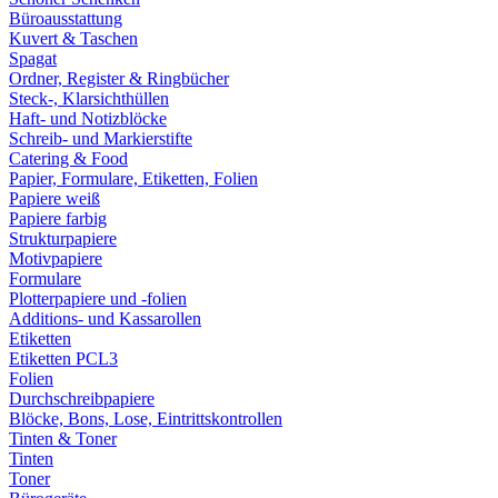
Büroausstattung
Kuvert & Taschen
Spagat
Ordner, Register & Ringbücher
Steck-, Klarsichthüllen
Haft- und Notizblöcke
Schreib- und Markierstifte
Catering & Food
Papier, Formulare, Etiketten, Folien
Papiere weiß
Papiere farbig
Strukturpapiere
Motivpapiere
Formulare
Plotterpapiere und -folien
Additions- und Kassarollen
Etiketten
Etiketten PCL3
Folien
Durchschreibpapiere
Blöcke, Bons, Lose, Eintrittskontrollen
Tinten & Toner
Tinten
Toner