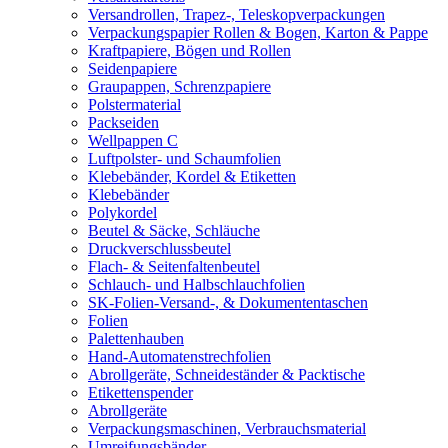
Versandrollen, Trapez-, Teleskopverpackungen
Verpackungspapier Rollen & Bogen, Karton & Pappe
Kraftpapiere, Bögen und Rollen
Seidenpapiere
Graupappen, Schrenzpapiere
Polstermaterial
Packseiden
Wellpappen C
Luftpolster- und Schaumfolien
Klebebänder, Kordel & Etiketten
Klebebänder
Polykordel
Beutel & Säcke, Schläuche
Druckverschlussbeutel
Flach- & Seitenfaltenbeutel
Schlauch- und Halbschlauchfolien
SK-Folien-Versand-, & Dokumententaschen
Folien
Palettenhauben
Hand-Automatenstrechfolien
Abrollgeräte, Schneideständer & Packtische
Etikettenspender
Abrollgeräte
Verpackungsmaschinen, Verbrauchsmaterial
Umreifungsbänder