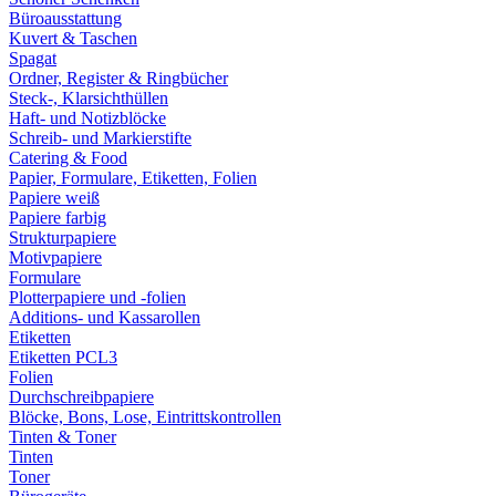
Büroausstattung
Kuvert & Taschen
Spagat
Ordner, Register & Ringbücher
Steck-, Klarsichthüllen
Haft- und Notizblöcke
Schreib- und Markierstifte
Catering & Food
Papier, Formulare, Etiketten, Folien
Papiere weiß
Papiere farbig
Strukturpapiere
Motivpapiere
Formulare
Plotterpapiere und -folien
Additions- und Kassarollen
Etiketten
Etiketten PCL3
Folien
Durchschreibpapiere
Blöcke, Bons, Lose, Eintrittskontrollen
Tinten & Toner
Tinten
Toner