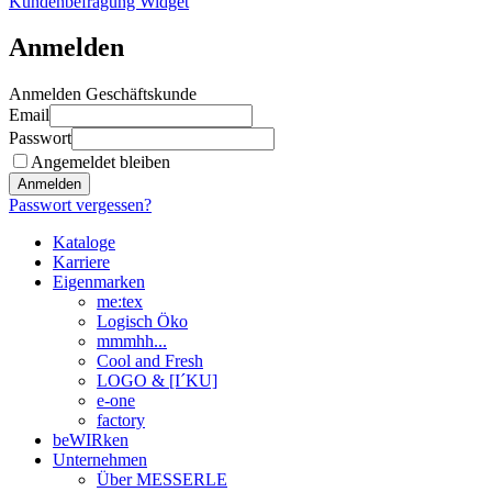
Kundenbefragung Widget
Anmelden
Anmelden Geschäftskunde
Email
Passwort
Angemeldet bleiben
Anmelden
Passwort vergessen?
Kataloge
Karriere
Eigenmarken
me:tex
Logisch Öko
mmmhh...
Cool and Fresh
LOGO & [I´KU]
e-one
factory
beWIRken
Unternehmen
Über MESSERLE