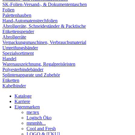
SK-Folien-Versand-, & Dokumententaschen
Folien
Palettenhauben
Hand-Automatenstrechfolien
Abrollgeräte, Schneideständer & Packtische
Etikettenspender
Abrollgeräte
Verpackungsmaschinen, Verbrauchsmaterial
Umreifungsbänder
Spezialsortiment
Handel
Warenauszeichnung, Regalpreisleisten
Polyesterbindebänder
Splintenapparate und Zubehör
Etiketten
Kabelbinder
Kataloge
Karriere
Eigenmarken
me:tex
Logisch Öko
mmmhh...
Cool and Fresh
LOGO & [I´KU]