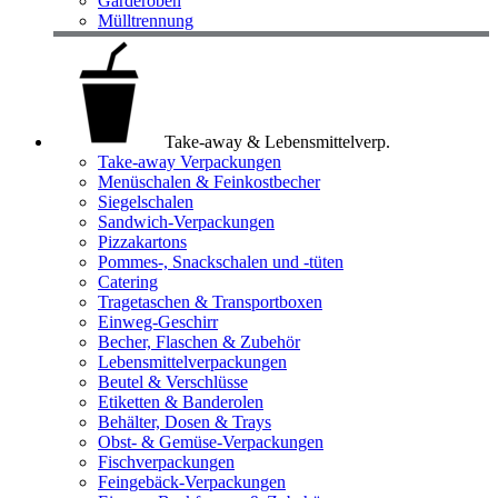
Garderoben
Mülltrennung
Take-away & Lebensmittelverp.
Take-away Verpackungen
Menüschalen & Feinkostbecher
Siegelschalen
Sandwich-Verpackungen
Pizzakartons
Pommes-, Snackschalen und -tüten
Catering
Tragetaschen & Transportboxen
Einweg-Geschirr
Becher, Flaschen & Zubehör
Lebensmittelverpackungen
Beutel & Verschlüsse
Etiketten & Banderolen
Behälter, Dosen & Trays
Obst- & Gemüse-Verpackungen
Fischverpackungen
Feingebäck-Verpackungen