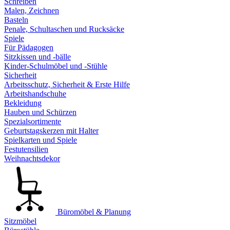
Schreiben
Malen, Zeichnen
Basteln
Penale, Schultaschen und Rucksäcke
Spiele
Für Pädagogen
Sitzkissen und -bälle
Kinder-Schulmöbel und -Stühle
Sicherheit
Arbeitsschutz, Sicherheit & Erste Hilfe
Arbeitshandschuhe
Bekleidung
Hauben und Schürzen
Spezialsortimente
Geburtstagskerzen mit Halter
Spielkarten und Spiele
Festutensilien
Weihnachtsdekor
Büromöbel & Planung
Sitzmöbel