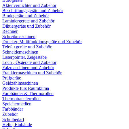
Bürogeräte
Aktenvernichter und Zubehör
Beschriftungsgeräte und Zubehör
Bindegeräte und Zubehör
Laminiergeräte und Zubehör
Diktiergeräte und Zubehör
Rechner
Schreibmaschinen
Drucker, Multifunktionsgeräte und Zubehör
Telefaxgeräte und Zubehör
Schneidemaschinen
Laserpointer, Zeigestäbe
Loch-, Ösgeräte und Zubehör
Falzmaschinen und Zubehör
Frankiermaschinen und Zubehör
Prüfgeräte
Geldzählmaschinen
Produkte fürs Raumklima
Farbbänder & Thermorollen
Thermotransferrollen
Speichermedien
Farbbänder
Zubehör
Schulbedarf
Hefte, Einbände