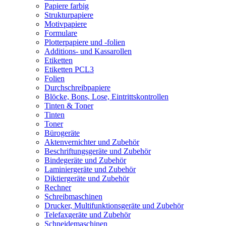
Papiere farbig
Strukturpapiere
Motivpapiere
Formulare
Plotterpapiere und -folien
Additions- und Kassarollen
Etiketten
Etiketten PCL3
Folien
Durchschreibpapiere
Blöcke, Bons, Lose, Eintrittskontrollen
Tinten & Toner
Tinten
Toner
Bürogeräte
Aktenvernichter und Zubehör
Beschriftungsgeräte und Zubehör
Bindegeräte und Zubehör
Laminiergeräte und Zubehör
Diktiergeräte und Zubehör
Rechner
Schreibmaschinen
Drucker, Multifunktionsgeräte und Zubehör
Telefaxgeräte und Zubehör
Schneidemaschinen