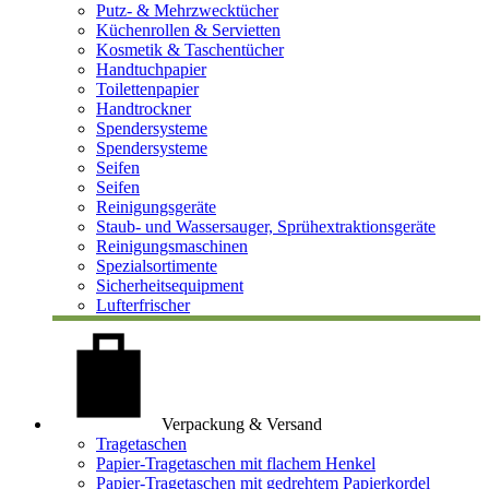
Putz- & Mehrzwecktücher
Küchenrollen & Servietten
Kosmetik & Taschentücher
Handtuchpapier
Toilettenpapier
Handtrockner
Spendersysteme
Spendersysteme
Seifen
Seifen
Reinigungsgeräte
Staub- und Wassersauger, Sprühextraktionsgeräte
Reinigungsmaschinen
Spezialsortimente
Sicherheitsequipment
Lufterfrischer
Verpackung & Versand
Tragetaschen
Papier-Tragetaschen mit flachem Henkel
Papier-Tragetaschen mit gedrehtem Papierkordel