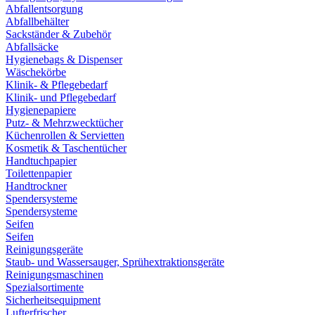
Abfallentsorgung
Abfallbehälter
Sackständer & Zubehör
Abfallsäcke
Hygienebags & Dispenser
Wäschekörbe
Klinik- & Pflegebedarf
Klinik- und Pflegebedarf
Hygienepapiere
Putz- & Mehrzwecktücher
Küchenrollen & Servietten
Kosmetik & Taschentücher
Handtuchpapier
Toilettenpapier
Handtrockner
Spendersysteme
Spendersysteme
Seifen
Seifen
Reinigungsgeräte
Staub- und Wassersauger, Sprühextraktionsgeräte
Reinigungsmaschinen
Spezialsortimente
Sicherheitsequipment
Lufterfrischer