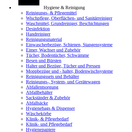
Hygiene & Reinigung
Reinigungs- & Pflegemittel
Wischpflege, Oberflächen- und Sanitärreiniger
Waschmittel, Grundreiniger, Beschichtungen
Desinfektion
Handreiniger
Reinigungsmaterial
Einwascherbezüge, Schienen, Stangensysteme
Eimer, Wachser und Zubehör
Tücher, Bodentücher, Schwämme
Besen und Bürsten
Halter und Bezüge, Tücher und Pressen
Moppbezüge und - halter, Bodenwischsysteme
Reinigungssets und Behälter
Reinigungs-, System- und Gerätewagen
Abfallentsorgung
Abfallbehälter
Sackständer & Zubehör
Abfallsäcke
Hygienebags & Dispenser
Wäschekörbe
Klinik- & Pflegebedarf
Klinik- und Pflegebedarf
Hygienepapiere