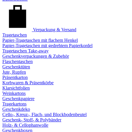
Verpackung & Versand
Tragetaschen
Papier-Tragetaschen mit flachem Henkel
Papier-Tragetaschen mit gedrehtem Papierkordel
Tragetaschen Take-away
Geschenkverpackungen & Zubehör
Flaschentaschen
Geschenktüten
Jute, Rupfen
Präsentkarton
Korbwaren & Präsentkörbe
Klarsichtfolien
Weinkartons
Geschenkpapiere
Tragekartons
Geschenkdeko
Cello-, Kreuz-, Flach- und Blockbodenbeutel
Geschenk- Stoff- & Polybänder
Holz- & Cellophanwolle
Geschenkboxen