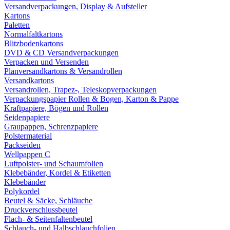
Versandverpackungen, Display & Aufsteller
Kartons
Paletten
Normalfaltkartons
Blitzbodenkartons
DVD & CD Versandverpackungen
Verpacken und Versenden
Planversandkartons & Versandrollen
Versandkartons
Versandrollen, Trapez-, Teleskopverpackungen
Verpackungspapier Rollen & Bogen, Karton & Pappe
Kraftpapiere, Bögen und Rollen
Seidenpapiere
Graupappen, Schrenzpapiere
Polstermaterial
Packseiden
Wellpappen C
Luftpolster- und Schaumfolien
Klebebänder, Kordel & Etiketten
Klebebänder
Polykordel
Beutel & Säcke, Schläuche
Druckverschlussbeutel
Flach- & Seitenfaltenbeutel
Schlauch- und Halbschlauchfolien