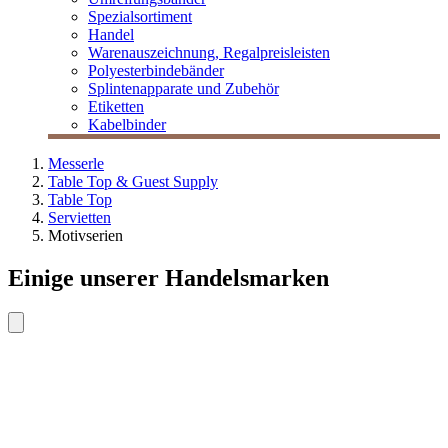
Spezialsortiment
Handel
Warenauszeichnung, Regalpreisleisten
Polyesterbindebänder
Splintenapparate und Zubehör
Etiketten
Kabelbinder
Messerle
Table Top & Guest Supply
Table Top
Servietten
Motivserien
Einige unserer Handelsmarken