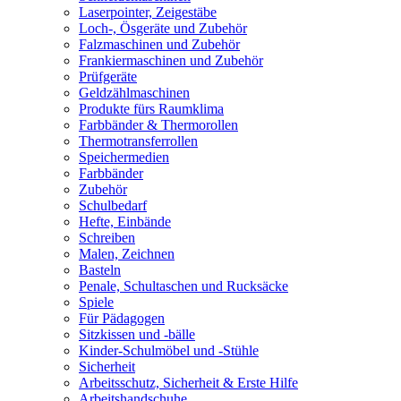
Laserpointer, Zeigestäbe
Loch-, Ösgeräte und Zubehör
Falzmaschinen und Zubehör
Frankiermaschinen und Zubehör
Prüfgeräte
Geldzählmaschinen
Produkte fürs Raumklima
Farbbänder & Thermorollen
Thermotransferrollen
Speichermedien
Farbbänder
Zubehör
Schulbedarf
Hefte, Einbände
Schreiben
Malen, Zeichnen
Basteln
Penale, Schultaschen und Rucksäcke
Spiele
Für Pädagogen
Sitzkissen und -bälle
Kinder-Schulmöbel und -Stühle
Sicherheit
Arbeitsschutz, Sicherheit & Erste Hilfe
Arbeitshandschuhe