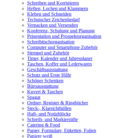
Schreiben und Korrigieren
Heften, Lochen und Klammern
Kleben und Schneiden
Technischer Zeichenbedarf
Verpacken und Versenden
Konferenz, Schulung und Planung
Präsentation und Prospektorganisation
Schreibtischorganisation
Computer und Smartphone Zubehör
Stempel und Zubehör
Timer, Kalender und Jahresplaner
Taschen, Koffer und Lederwaren
Geschäftsausstattung
Schutz und Erste Hilfe
Schöner Schenken
Büroausstattung
Kuvert & Taschen
Spagat
Ordner, Register & Ringbücher
Steck-, Klarsichthüllen
Haft- und Notizblöcke
Schreib- und Markierstifte
Catering & Food
Papier, Formulare, Etiketten, Folien
Papiere weiß