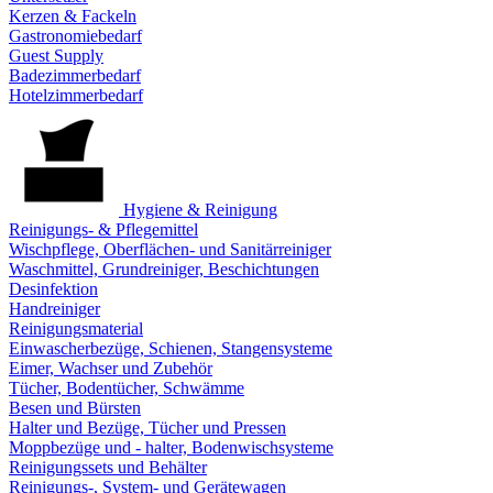
Kerzen & Fackeln
Gastronomiebedarf
Guest Supply
Badezimmerbedarf
Hotelzimmerbedarf
Hygiene & Reinigung
Reinigungs- & Pflegemittel
Wischpflege, Oberflächen- und Sanitärreiniger
Waschmittel, Grundreiniger, Beschichtungen
Desinfektion
Handreiniger
Reinigungsmaterial
Einwascherbezüge, Schienen, Stangensysteme
Eimer, Wachser und Zubehör
Tücher, Bodentücher, Schwämme
Besen und Bürsten
Halter und Bezüge, Tücher und Pressen
Moppbezüge und - halter, Bodenwischsysteme
Reinigungssets und Behälter
Reinigungs-, System- und Gerätewagen