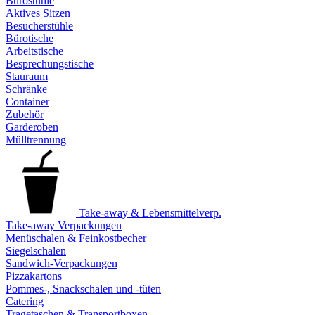
Bürostühle
Aktives Sitzen
Besucherstühle
Bürotische
Arbeitstische
Besprechungstische
Stauraum
Schränke
Container
Zubehör
Garderoben
Mülltrennung
Take-away & Lebensmittelverp.
Take-away Verpackungen
Menüschalen & Feinkostbecher
Siegelschalen
Sandwich-Verpackungen
Pizzakartons
Pommes-, Snackschalen und -tüten
Catering
Tragetaschen & Transportboxen