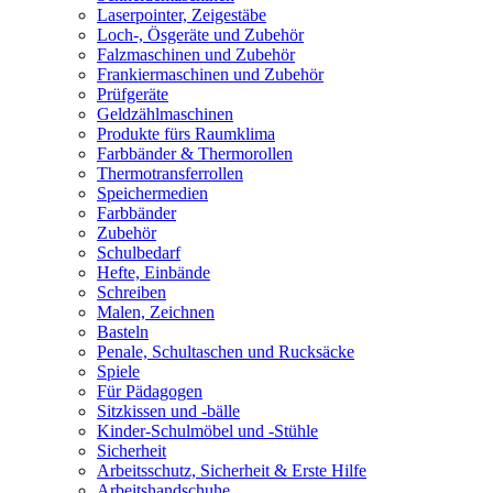
Laserpointer, Zeigestäbe
Loch-, Ösgeräte und Zubehör
Falzmaschinen und Zubehör
Frankiermaschinen und Zubehör
Prüfgeräte
Geldzählmaschinen
Produkte fürs Raumklima
Farbbänder & Thermorollen
Thermotransferrollen
Speichermedien
Farbbänder
Zubehör
Schulbedarf
Hefte, Einbände
Schreiben
Malen, Zeichnen
Basteln
Penale, Schultaschen und Rucksäcke
Spiele
Für Pädagogen
Sitzkissen und -bälle
Kinder-Schulmöbel und -Stühle
Sicherheit
Arbeitsschutz, Sicherheit & Erste Hilfe
Arbeitshandschuhe