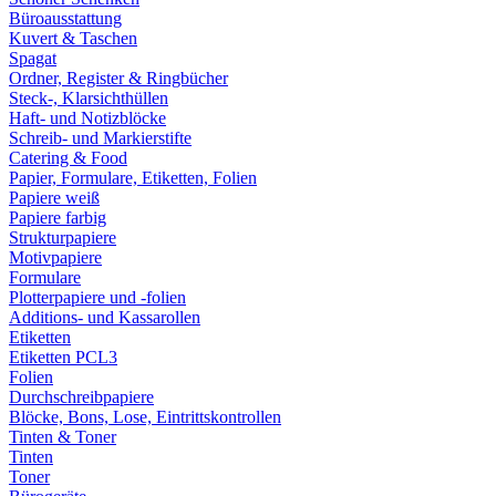
Büroausstattung
Kuvert & Taschen
Spagat
Ordner, Register & Ringbücher
Steck-, Klarsichthüllen
Haft- und Notizblöcke
Schreib- und Markierstifte
Catering & Food
Papier, Formulare, Etiketten, Folien
Papiere weiß
Papiere farbig
Strukturpapiere
Motivpapiere
Formulare
Plotterpapiere und -folien
Additions- und Kassarollen
Etiketten
Etiketten PCL3
Folien
Durchschreibpapiere
Blöcke, Bons, Lose, Eintrittskontrollen
Tinten & Toner
Tinten
Toner