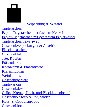
Verpackung & Versand
Tragetaschen
Papier-Tragetaschen mit flachem Henkel
Papier-Tragetaschen mit gedrehtem Papierkordel
Tragetaschen Take-away
Geschenkverpackungen & Zubehör
Flaschentaschen
Geschenktüten
Jute, Rupfen
Präsentkarton
Korbwaren & Präsentkörbe
Klarsichtfolien
Weinkartons
Geschenkpapiere
Tragekartons
Geschenkdeko
Cello-, Kreuz-, Flach- und Blockbodenbeutel
Geschenk- Stoff- & Polybänder
Holz- & Cellophanwolle
Geschenkboxen