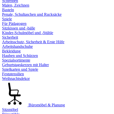
Schreiben
Malen, Zeichnen
Basteln
Penale, Schultaschen und Rucksäcke
Spiele
Für Pädagogen
Sitzkissen und -bälle
Kinder-Schulmöbel und -Stühle
Sicherheit
Arbeitsschutz, Sicherheit & Erste Hilfe
Arbeitshandschuhe
Bekleidung
Hauben und Schürzen
Spezialsortimente
Geburtstagskerzen mit Halter
Spielkarten und Spiele
Festutensilien
Weihnachtsdekor
Büromöbel & Planung
Sitzmöbel