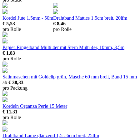
Kordel Jute
1,5mm - 50m
Drahtband Matties
1,5cm breit, 20lfm
€ 5,53
€ 8,46
pro Rolle
pro Rolle
Papier-Ringelband Multi 4er mit Stern
Multi 4er, 10mm, 3,5m
€ 1,83
pro Rolle
Satinmaschen mit Goldclip
grün, Masche 60 mm breit, Band 15 mm
ab
€ 38,33
pro Packung
Kordeln Organza Perle
15 Meter
€ 11,31
pro Rolle
Drahtband Lame glänzend
1,5 - 6cm breit, 25lfm