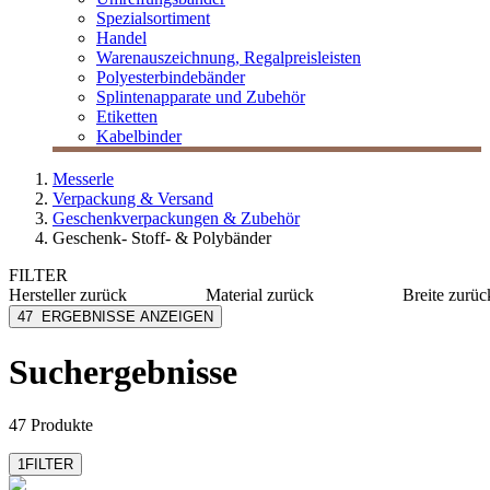
Spezialsortiment
Handel
Warenauszeichnung, Regalpreisleisten
Polyesterbindebänder
Splintenapparate und Zubehör
Etiketten
Kabelbinder
Messerle
Verpackung & Versand
Geschenkverpackungen & Zubehör
Geschenk- Stoff- & Polybänder
FILTER
Hersteller
zurück
Material
zurück
Breite
zurüc
Folia
Satin
1 mm
47
ERGEBNISSE ANZEIGEN
Goldina
Kunststoff
1,5 mm
Halbach
10 mm
Suchergebnisse
mehr anzeig
Mabella
MESSERLE
mehr anzeigen
47 Produkte
1
FILTER