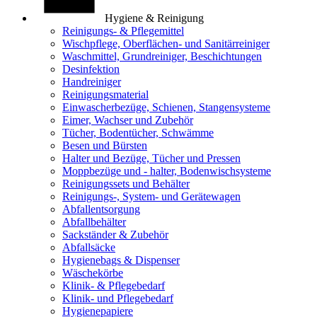
Hygiene & Reinigung
Reinigungs- & Pflegemittel
Wischpflege, Oberflächen- und Sanitärreiniger
Waschmittel, Grundreiniger, Beschichtungen
Desinfektion
Handreiniger
Reinigungsmaterial
Einwascherbezüge, Schienen, Stangensysteme
Eimer, Wachser und Zubehör
Tücher, Bodentücher, Schwämme
Besen und Bürsten
Halter und Bezüge, Tücher und Pressen
Moppbezüge und - halter, Bodenwischsysteme
Reinigungssets und Behälter
Reinigungs-, System- und Gerätewagen
Abfallentsorgung
Abfallbehälter
Sackständer & Zubehör
Abfallsäcke
Hygienebags & Dispenser
Wäschekörbe
Klinik- & Pflegebedarf
Klinik- und Pflegebedarf
Hygienepapiere