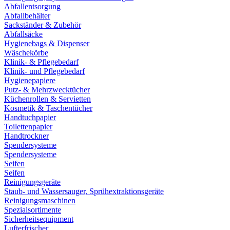
Abfallentsorgung
Abfallbehälter
Sackständer & Zubehör
Abfallsäcke
Hygienebags & Dispenser
Wäschekörbe
Klinik- & Pflegebedarf
Klinik- und Pflegebedarf
Hygienepapiere
Putz- & Mehrzwecktücher
Küchenrollen & Servietten
Kosmetik & Taschentücher
Handtuchpapier
Toilettenpapier
Handtrockner
Spendersysteme
Spendersysteme
Seifen
Seifen
Reinigungsgeräte
Staub- und Wassersauger, Sprühextraktionsgeräte
Reinigungsmaschinen
Spezialsortimente
Sicherheitsequipment
Lufterfrischer