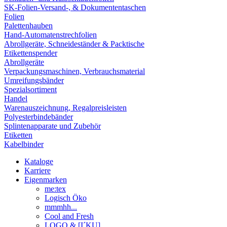
SK-Folien-Versand-, & Dokumententaschen
Folien
Palettenhauben
Hand-Automatenstrechfolien
Abrollgeräte, Schneideständer & Packtische
Etikettenspender
Abrollgeräte
Verpackungsmaschinen, Verbrauchsmaterial
Umreifungsbänder
Spezialsortiment
Handel
Warenauszeichnung, Regalpreisleisten
Polyesterbindebänder
Splintenapparate und Zubehör
Etiketten
Kabelbinder
Kataloge
Karriere
Eigenmarken
me:tex
Logisch Öko
mmmhh...
Cool and Fresh
LOGO & [I´KU]