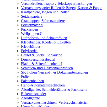
Versandrollen, Trapez-, Teleskopverpackungen
Verpackungspapier Rollen & Bogen, Karton & Pappe
Kraftpapiere, Bögen und Rollen
Seidenpapiere
Graupappen, Schrenzpapiere
Polstermaterial
Packseiden
Wellpappen C
Luftpolster- und Schaumfolien
Klebebänder, Kordel & Etiketten
Klebebänder
Polykordel
Beutel & Säcke, Schläuche
Druckverschlussbeutel
Flach- & Seitenfaltenbeutel
Schlauch- und Halbschlauchfolien
SK-Folien-Versand-, & Dokumententaschen
Folien
Palettenhauben
Hand-Automatenstrechfolien
Abrollgeräte, Schneideständer & Packtische
Etikettenspender
Abrollgeräte
Verpackungsmaschinen, Verbrauchsmaterial
Umreifungsbänder