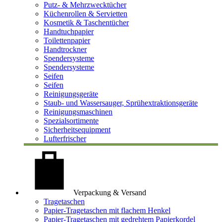
Putz- & Mehrzwecktücher
Küchenrollen & Servietten
Kosmetik & Taschentücher
Handtuchpapier
Toilettenpapier
Handtrockner
Spendersysteme
Spendersysteme
Seifen
Seifen
Reinigungsgeräte
Staub- und Wassersauger, Sprühextraktionsgeräte
Reinigungsmaschinen
Spezialsortimente
Sicherheitsequipment
Lufterfrischer
Verpackung & Versand
Tragetaschen
Papier-Tragetaschen mit flachem Henkel
Papier-Tragetaschen mit gedrehtem Papierkordel