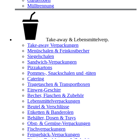
Garderoben
Mülltrennung
Take-away & Lebensmittelverp.
Take-away Verpackungen
Menüschalen & Feinkostbecher
Siegelschalen
Sandwich-Verpackungen
Pizzakartons
Pommes-, Snackschalen und -tüten
Catering
Tragetaschen & Transportboxen
Einweg-Geschirr
Becher, Flaschen & Zubehör
Lebensmittelverpackungen
Beutel & Verschlüsse
Etiketten & Banderolen
Behälter, Dosen & Trays
Obst- & Gemüse-Verpackungen
Fischverpackungen
Feingebäck-Verpackungen