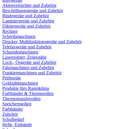
Bürogeräte
Aktenvernichter und Zubehör
Beschriftungsgeräte und Zubehör
Bindegeräte und Zubehör
Laminiergeräte und Zubehör
Diktiergeräte und Zubehör
Rechner
Schreibmaschinen
Drucker, Multifunktionsgeräte und Zubehör
Telefaxgeräte und Zubehör
Schneidemaschinen
Laserpointer, Zeigestäbe
Loch-, Ösgeräte und Zubehör
Falzmaschinen und Zubehör
Frankiermaschinen und Zubehör
Prüfgeräte
Geldzählmaschinen
Produkte fürs Raumklima
Farbbänder & Thermorollen
Thermotransferrollen
Speichermedien
Farbbänder
Zubehör
Schulbedarf
Hefte, Einbände