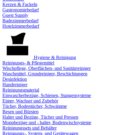
Kerzen & Fackeln
Gastronomiebedarf
Guest Supply
Badezimmerbedarf
Hotelzimmerbedarf
Hygiene & Reinigung
Reinigungs- & Pflegemittel
Wischpflege, Oberflächen- und Sanitärreiniger
Waschmittel, Grundreiniger, Beschichtungen
Desinfektion
Handreiniger
Reinigungsmaterial
Einwascherbezüge, Schienen, Stangensysteme
Eimer, Wachser und Zubehör
Tücher, Bodentücher, Schwämme
Besen und Bürsten
Halter und Bezüge, Tücher und Pressen
Moppbezüge und - halter, Bodenwischsysteme
Reinigungssets und Behälter
Reinigungs-, System- und Gerätewagen