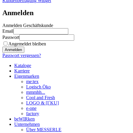
Kundenbefragung Widget
Anmelden
Anmelden Geschäftskunde
Email
Passwort
Angemeldet bleiben
Anmelden
Passwort vergessen?
Kataloge
Karriere
Eigenmarken
me:tex
Logisch Öko
mmmhh...
Cool and Fresh
LOGO & [I´KU]
e-one
factory
beWIRken
Unternehmen
Über MESSERLE