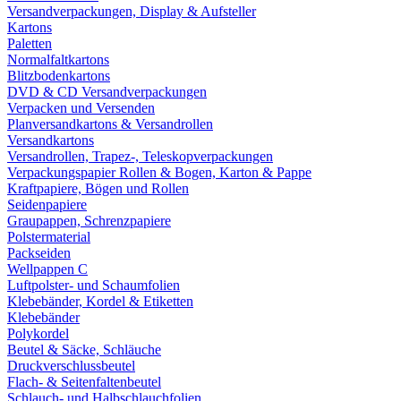
Versandverpackungen, Display & Aufsteller
Kartons
Paletten
Normalfaltkartons
Blitzbodenkartons
DVD & CD Versandverpackungen
Verpacken und Versenden
Planversandkartons & Versandrollen
Versandkartons
Versandrollen, Trapez-, Teleskopverpackungen
Verpackungspapier Rollen & Bogen, Karton & Pappe
Kraftpapiere, Bögen und Rollen
Seidenpapiere
Graupappen, Schrenzpapiere
Polstermaterial
Packseiden
Wellpappen C
Luftpolster- und Schaumfolien
Klebebänder, Kordel & Etiketten
Klebebänder
Polykordel
Beutel & Säcke, Schläuche
Druckverschlussbeutel
Flach- & Seitenfaltenbeutel
Schlauch- und Halbschlauchfolien