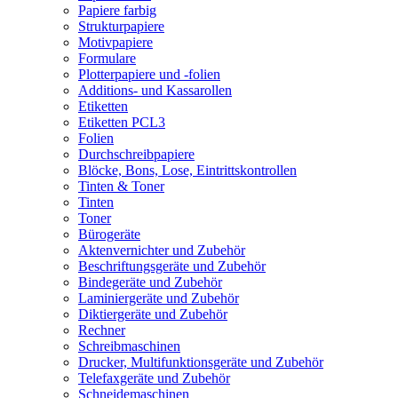
Papiere farbig
Strukturpapiere
Motivpapiere
Formulare
Plotterpapiere und -folien
Additions- und Kassarollen
Etiketten
Etiketten PCL3
Folien
Durchschreibpapiere
Blöcke, Bons, Lose, Eintrittskontrollen
Tinten & Toner
Tinten
Toner
Bürogeräte
Aktenvernichter und Zubehör
Beschriftungsgeräte und Zubehör
Bindegeräte und Zubehör
Laminiergeräte und Zubehör
Diktiergeräte und Zubehör
Rechner
Schreibmaschinen
Drucker, Multifunktionsgeräte und Zubehör
Telefaxgeräte und Zubehör
Schneidemaschinen