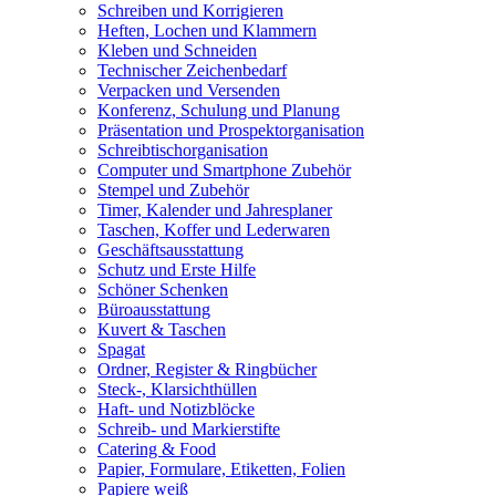
Schreiben und Korrigieren
Heften, Lochen und Klammern
Kleben und Schneiden
Technischer Zeichenbedarf
Verpacken und Versenden
Konferenz, Schulung und Planung
Präsentation und Prospektorganisation
Schreibtischorganisation
Computer und Smartphone Zubehör
Stempel und Zubehör
Timer, Kalender und Jahresplaner
Taschen, Koffer und Lederwaren
Geschäftsausstattung
Schutz und Erste Hilfe
Schöner Schenken
Büroausstattung
Kuvert & Taschen
Spagat
Ordner, Register & Ringbücher
Steck-, Klarsichthüllen
Haft- und Notizblöcke
Schreib- und Markierstifte
Catering & Food
Papier, Formulare, Etiketten, Folien
Papiere weiß