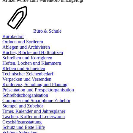
Artikel wurde zum Warenkorb hinzugefügt
Büro & Schule
Bürobedarf
Ordnen und Sortieren
Ablegen und Archivieren
Bücher, Blöcke und Haftnotizen
Schreiben und Korrigieren
Heften, Lochen und Klammern
Kleben und Schneiden
Technischer Zeichenbedarf
Verpacken und Versenden
Konferenz, Schulung und Planung
Präsentation und Prospektorganisation
Schreibtischorganisation
Computer und Smartphone Zubehör
Stempel und Zubehör
Timer, Kalender und Jahresplaner
Taschen, Koffer und Lederwaren
Geschäftsausstattung
Schutz und Erste Hilfe
Schöner Schenken