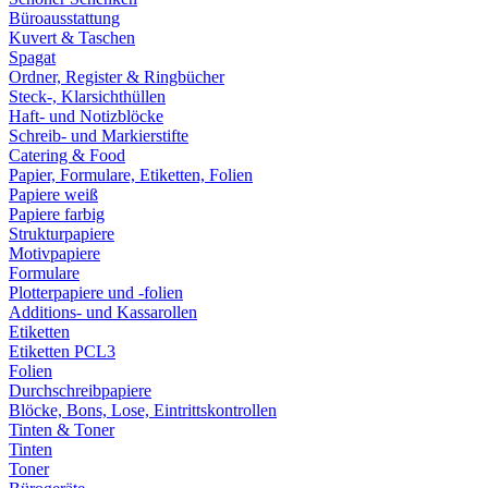
Büroausstattung
Kuvert & Taschen
Spagat
Ordner, Register & Ringbücher
Steck-, Klarsichthüllen
Haft- und Notizblöcke
Schreib- und Markierstifte
Catering & Food
Papier, Formulare, Etiketten, Folien
Papiere weiß
Papiere farbig
Strukturpapiere
Motivpapiere
Formulare
Plotterpapiere und -folien
Additions- und Kassarollen
Etiketten
Etiketten PCL3
Folien
Durchschreibpapiere
Blöcke, Bons, Lose, Eintrittskontrollen
Tinten & Toner
Tinten
Toner