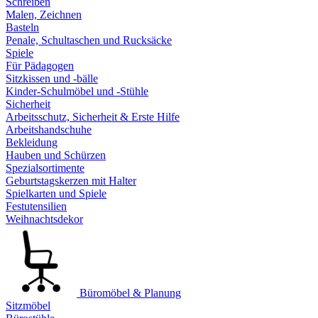
Schreiben
Malen, Zeichnen
Basteln
Penale, Schultaschen und Rucksäcke
Spiele
Für Pädagogen
Sitzkissen und -bälle
Kinder-Schulmöbel und -Stühle
Sicherheit
Arbeitsschutz, Sicherheit & Erste Hilfe
Arbeitshandschuhe
Bekleidung
Hauben und Schürzen
Spezialsortimente
Geburtstagskerzen mit Halter
Spielkarten und Spiele
Festutensilien
Weihnachtsdekor
Büromöbel & Planung
Sitzmöbel