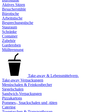
Bürostühle
Aktives Sitzen
Besucherstühle
Bürotische
Arbeitstische
Besprechungstische
Stauraum
Schränke
Container
Zubehör
Garderoben
Mülltrennung
Take-away & Lebensmittelverp.
Take-away Verpackungen
Menüschalen & Feinkostbecher
Siegelschalen
Sandwich-Verpackungen
Pizzakartons
Pommes-, Snackschalen und -tüten
Catering
Tragetaschen & Transportboxen