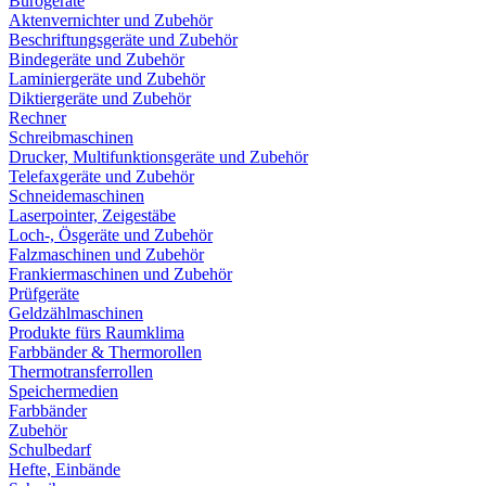
Bürogeräte
Aktenvernichter und Zubehör
Beschriftungsgeräte und Zubehör
Bindegeräte und Zubehör
Laminiergeräte und Zubehör
Diktiergeräte und Zubehör
Rechner
Schreibmaschinen
Drucker, Multifunktionsgeräte und Zubehör
Telefaxgeräte und Zubehör
Schneidemaschinen
Laserpointer, Zeigestäbe
Loch-, Ösgeräte und Zubehör
Falzmaschinen und Zubehör
Frankiermaschinen und Zubehör
Prüfgeräte
Geldzählmaschinen
Produkte fürs Raumklima
Farbbänder & Thermorollen
Thermotransferrollen
Speichermedien
Farbbänder
Zubehör
Schulbedarf
Hefte, Einbände