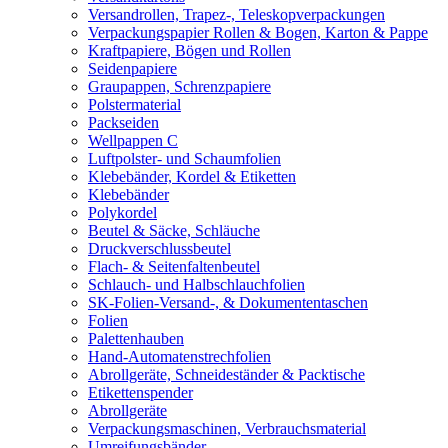
Versandrollen, Trapez-, Teleskopverpackungen
Verpackungspapier Rollen & Bogen, Karton & Pappe
Kraftpapiere, Bögen und Rollen
Seidenpapiere
Graupappen, Schrenzpapiere
Polstermaterial
Packseiden
Wellpappen C
Luftpolster- und Schaumfolien
Klebebänder, Kordel & Etiketten
Klebebänder
Polykordel
Beutel & Säcke, Schläuche
Druckverschlussbeutel
Flach- & Seitenfaltenbeutel
Schlauch- und Halbschlauchfolien
SK-Folien-Versand-, & Dokumententaschen
Folien
Palettenhauben
Hand-Automatenstrechfolien
Abrollgeräte, Schneideständer & Packtische
Etikettenspender
Abrollgeräte
Verpackungsmaschinen, Verbrauchsmaterial
Umreifungsbänder