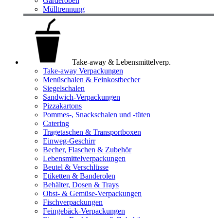
Garderoben
Mülltrennung
Take-away & Lebensmittelverp.
Take-away Verpackungen
Menüschalen & Feinkostbecher
Siegelschalen
Sandwich-Verpackungen
Pizzakartons
Pommes-, Snackschalen und -tüten
Catering
Tragetaschen & Transportboxen
Einweg-Geschirr
Becher, Flaschen & Zubehör
Lebensmittelverpackungen
Beutel & Verschlüsse
Etiketten & Banderolen
Behälter, Dosen & Trays
Obst- & Gemüse-Verpackungen
Fischverpackungen
Feingebäck-Verpackungen