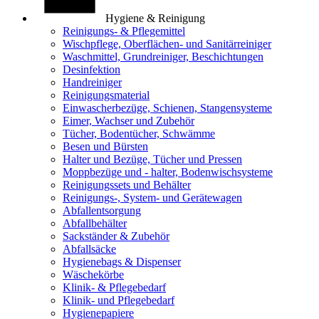
Hygiene & Reinigung
Reinigungs- & Pflegemittel
Wischpflege, Oberflächen- und Sanitärreiniger
Waschmittel, Grundreiniger, Beschichtungen
Desinfektion
Handreiniger
Reinigungsmaterial
Einwascherbezüge, Schienen, Stangensysteme
Eimer, Wachser und Zubehör
Tücher, Bodentücher, Schwämme
Besen und Bürsten
Halter und Bezüge, Tücher und Pressen
Moppbezüge und - halter, Bodenwischsysteme
Reinigungssets und Behälter
Reinigungs-, System- und Gerätewagen
Abfallentsorgung
Abfallbehälter
Sackständer & Zubehör
Abfallsäcke
Hygienebags & Dispenser
Wäschekörbe
Klinik- & Pflegebedarf
Klinik- und Pflegebedarf
Hygienepapiere