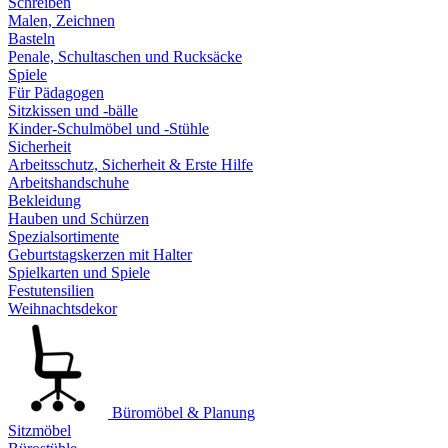
Schreiben
Malen, Zeichnen
Basteln
Penale, Schultaschen und Rucksäcke
Spiele
Für Pädagogen
Sitzkissen und -bälle
Kinder-Schulmöbel und -Stühle
Sicherheit
Arbeitsschutz, Sicherheit & Erste Hilfe
Arbeitshandschuhe
Bekleidung
Hauben und Schürzen
Spezialsortimente
Geburtstagskerzen mit Halter
Spielkarten und Spiele
Festutensilien
Weihnachtsdekor
Büromöbel & Planung
Sitzmöbel