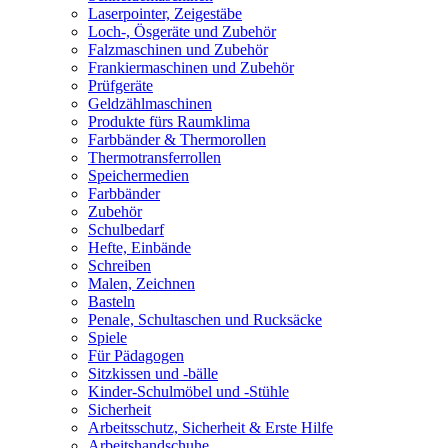
Laserpointer, Zeigestäbe
Loch-, Ösgeräte und Zubehör
Falzmaschinen und Zubehör
Frankiermaschinen und Zubehör
Prüfgeräte
Geldzählmaschinen
Produkte fürs Raumklima
Farbbänder & Thermorollen
Thermotransferrollen
Speichermedien
Farbbänder
Zubehör
Schulbedarf
Hefte, Einbände
Schreiben
Malen, Zeichnen
Basteln
Penale, Schultaschen und Rucksäcke
Spiele
Für Pädagogen
Sitzkissen und -bälle
Kinder-Schulmöbel und -Stühle
Sicherheit
Arbeitsschutz, Sicherheit & Erste Hilfe
Arbeitshandschuhe