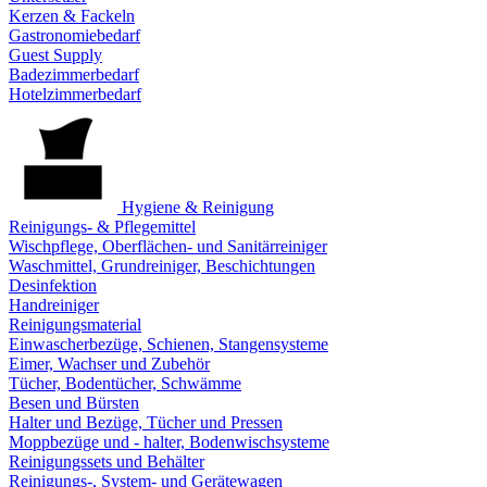
Kerzen & Fackeln
Gastronomiebedarf
Guest Supply
Badezimmerbedarf
Hotelzimmerbedarf
Hygiene & Reinigung
Reinigungs- & Pflegemittel
Wischpflege, Oberflächen- und Sanitärreiniger
Waschmittel, Grundreiniger, Beschichtungen
Desinfektion
Handreiniger
Reinigungsmaterial
Einwascherbezüge, Schienen, Stangensysteme
Eimer, Wachser und Zubehör
Tücher, Bodentücher, Schwämme
Besen und Bürsten
Halter und Bezüge, Tücher und Pressen
Moppbezüge und - halter, Bodenwischsysteme
Reinigungssets und Behälter
Reinigungs-, System- und Gerätewagen