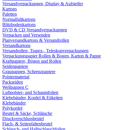
Versandverpackungen, Display & Aufsteller
Kartons
Paletten
Normalfaltkartons
Blitzbodenkartons
DVD & CD Versandverpackungen
Verpacken und Versenden
Planversandkartons & Versandrollen
Versandkartons
Versandrollen, Trapez-, Teleskopverpackungen
Verpackungspapier Rollen & Bogen, Karton & Pappe
Kraftpapiere, Bögen und Rollen
Seidenpapiere
Graupappen, Schrenzpapiere
Polstermaterial
Packseiden
Wellpappen C
Luftpolster- und Schaumfolien
Klebebänder, Kordel & Etiketten
Klebebänder
Polykordel
Beutel & Säcke, Schläuche
Druckverschlussbeutel
Flach- & Seitenfaltenbeutel
Schlauch- und Halbschlauchfolien