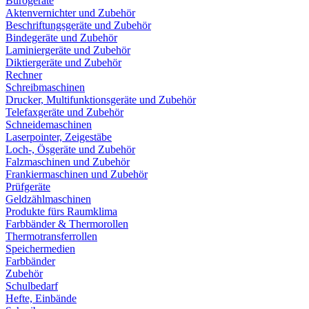
Bürogeräte
Aktenvernichter und Zubehör
Beschriftungsgeräte und Zubehör
Bindegeräte und Zubehör
Laminiergeräte und Zubehör
Diktiergeräte und Zubehör
Rechner
Schreibmaschinen
Drucker, Multifunktionsgeräte und Zubehör
Telefaxgeräte und Zubehör
Schneidemaschinen
Laserpointer, Zeigestäbe
Loch-, Ösgeräte und Zubehör
Falzmaschinen und Zubehör
Frankiermaschinen und Zubehör
Prüfgeräte
Geldzählmaschinen
Produkte fürs Raumklima
Farbbänder & Thermorollen
Thermotransferrollen
Speichermedien
Farbbänder
Zubehör
Schulbedarf
Hefte, Einbände