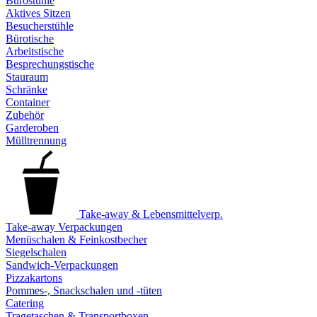
Bürostühle
Aktives Sitzen
Besucherstühle
Bürotische
Arbeitstische
Besprechungstische
Stauraum
Schränke
Container
Zubehör
Garderoben
Mülltrennung
Take-away & Lebensmittelverp.
Take-away Verpackungen
Menüschalen & Feinkostbecher
Siegelschalen
Sandwich-Verpackungen
Pizzakartons
Pommes-, Snackschalen und -tüten
Catering
Tragetaschen & Transportboxen