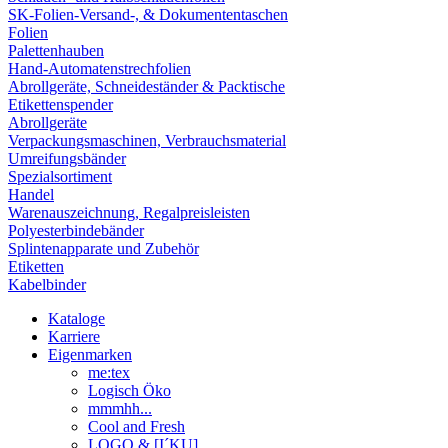
SK-Folien-Versand-, & Dokumententaschen
Folien
Palettenhauben
Hand-Automatenstrechfolien
Abrollgeräte, Schneideständer & Packtische
Etikettenspender
Abrollgeräte
Verpackungsmaschinen, Verbrauchsmaterial
Umreifungsbänder
Spezialsortiment
Handel
Warenauszeichnung, Regalpreisleisten
Polyesterbindebänder
Splintenapparate und Zubehör
Etiketten
Kabelbinder
Kataloge
Karriere
Eigenmarken
me:tex
Logisch Öko
mmmhh...
Cool and Fresh
LOGO & [I´KU]