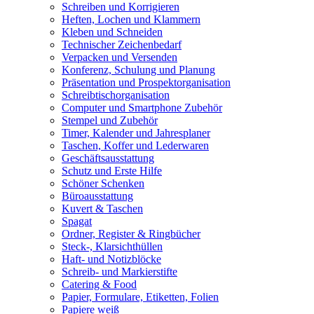
Schreiben und Korrigieren
Heften, Lochen und Klammern
Kleben und Schneiden
Technischer Zeichenbedarf
Verpacken und Versenden
Konferenz, Schulung und Planung
Präsentation und Prospektorganisation
Schreibtischorganisation
Computer und Smartphone Zubehör
Stempel und Zubehör
Timer, Kalender und Jahresplaner
Taschen, Koffer und Lederwaren
Geschäftsausstattung
Schutz und Erste Hilfe
Schöner Schenken
Büroausstattung
Kuvert & Taschen
Spagat
Ordner, Register & Ringbücher
Steck-, Klarsichthüllen
Haft- und Notizblöcke
Schreib- und Markierstifte
Catering & Food
Papier, Formulare, Etiketten, Folien
Papiere weiß