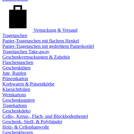
Verpackung & Versand
Tragetaschen
Papier-Tragetaschen mit flachem Henkel
Papier-Tragetaschen mit gedrehtem Papierkordel
Tragetaschen Take-away
Geschenkverpackungen & Zubehör
Flaschentaschen
Geschenktüten
Jute, Rupfen
Präsentkarton
Korbwaren & Präsentkörbe
Klarsichtfolien
Weinkartons
Geschenkpapiere
Tragekartons
Geschenkdeko
Cello-, Kreuz-, Flach- und Blockbodenbeutel
Geschenk- Stoff- & Polybänder
Holz- & Cellophanwolle
Geschenkboxen