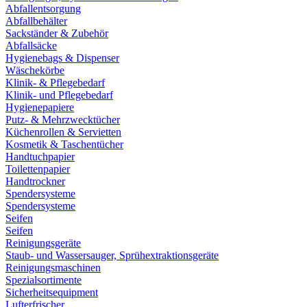
Abfallentsorgung
Abfallbehälter
Sackständer & Zubehör
Abfallsäcke
Hygienebags & Dispenser
Wäschekörbe
Klinik- & Pflegebedarf
Klinik- und Pflegebedarf
Hygienepapiere
Putz- & Mehrzwecktücher
Küchenrollen & Servietten
Kosmetik & Taschentücher
Handtuchpapier
Toilettenpapier
Handtrockner
Spendersysteme
Spendersysteme
Seifen
Seifen
Reinigungsgeräte
Staub- und Wassersauger, Sprühextraktionsgeräte
Reinigungsmaschinen
Spezialsortimente
Sicherheitsequipment
Lufterfrischer