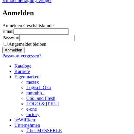
Kundenbefragung Widget
Anmelden
Anmelden Geschäftskunde
Email
Passwort
Angemeldet bleiben
Anmelden
Passwort vergessen?
Kataloge
Karriere
Eigenmarken
me:tex
Logisch Öko
mmmhh...
Cool and Fresh
LOGO & [I´KU]
e-one
factory
beWIRken
Unternehmen
Über MESSERLE