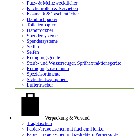
Putz- & Mehrzwecktücher
Küchenrollen & Servietten
Kosmetik & Taschentücher
Handtuchpapier
Toilettenpapier
Handtrockner
Spendersysteme
Spendersysteme
Seifen
Seifen
Reinigungsgeräte
Staub- und Wassersauger, Sprühextraktionsgeräte
Reinigungsmaschinen
Spezialsortimente
Sicherheitsequipment
Lufterfrischer
Verpackung & Versand
Tragetaschen
Papier-Tragetaschen mit flachem Henkel
Papier-Tragetaschen mit gedrehtem Papierkordel