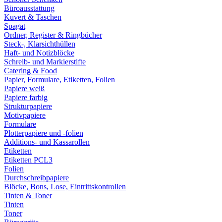
Büroausstattung
Kuvert & Taschen
Spagat
Ordner, Register & Ringbücher
Steck-, Klarsichthüllen
Haft- und Notizblöcke
Schreib- und Markierstifte
Catering & Food
Papier, Formulare, Etiketten, Folien
Papiere weiß
Papiere farbig
Strukturpapiere
Motivpapiere
Formulare
Plotterpapiere und -folien
Additions- und Kassarollen
Etiketten
Etiketten PCL3
Folien
Durchschreibpapiere
Blöcke, Bons, Lose, Eintrittskontrollen
Tinten & Toner
Tinten
Toner