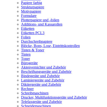
Papiere farbig
Strukturpapiere
Motivpapiere
Formulare
Plotterpapiere und -folien
Additions- und Kassarollen
Etiketten
Etiketten PCL3
Folien
Durchschreibpapiere
Blöcke, Bons, Lose, Eintrittskontrollen
Tinten & Toner
Tinten
Toner
Bürogeräte
Aktenvernichter und Zubehör
Beschriftungsgeräte und Zubehör
Bindegeräte und Zubehör
Laminiergeräte und Zubehör
Diktiergeräte und Zubehör
Rechner
Schreibmaschinen
Drucker, Multifunktionsgeräte und Zubehör
Telefaxgeräte und Zubehör
Schneidemaschinen