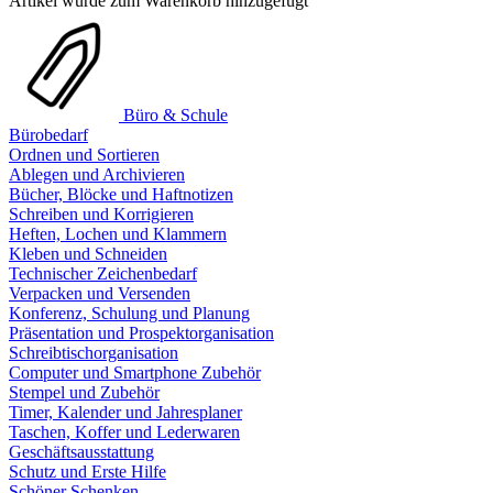
Artikel wurde zum Warenkorb hinzugefügt
Büro & Schule
Bürobedarf
Ordnen und Sortieren
Ablegen und Archivieren
Bücher, Blöcke und Haftnotizen
Schreiben und Korrigieren
Heften, Lochen und Klammern
Kleben und Schneiden
Technischer Zeichenbedarf
Verpacken und Versenden
Konferenz, Schulung und Planung
Präsentation und Prospektorganisation
Schreibtischorganisation
Computer und Smartphone Zubehör
Stempel und Zubehör
Timer, Kalender und Jahresplaner
Taschen, Koffer und Lederwaren
Geschäftsausstattung
Schutz und Erste Hilfe
Schöner Schenken