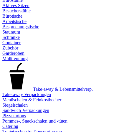
Bürostühle
Aktives Sitzen
Besucherstühle
Bürotische
Arbeitstische
Besprechungstische
Stauraum
Schränke
Container
Zubehör
Garderoben
Mülltrennung
Take-away & Lebensmittelverp.
Take-away Verpackungen
Menüschalen & Feinkostbecher
Siegelschalen
Sandwich-Verpackungen
Pizzakartons
Pommes-, Snackschalen und -tüten
Catering
Tragetaschen & Transportboxen