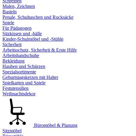
Schreiben
Malen, Zeichnen
Basteln
Penale, Schultaschen und Rucksäcke
Spiele
Für Pädagogen
Sitzkissen und -bälle
Kinder-Schulmöbel und -Stühle
Sicherheit
Arbeitsschutz, Sicherheit & Erste Hilfe
Arbeitshandschuhe
Bekleidung
Hauben und Schürzen
Spezialsortimente
Geburtstagskerzen mit Halter
Spielkarten und Spiele
Festutensilien
Weihnachtsdekor
Büromöbel & Planung
Sitzmöbel