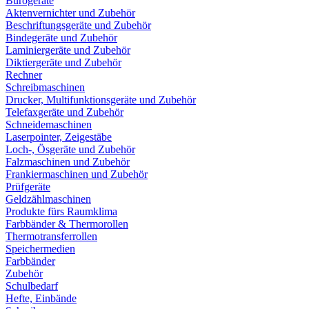
Bürogeräte
Aktenvernichter und Zubehör
Beschriftungsgeräte und Zubehör
Bindegeräte und Zubehör
Laminiergeräte und Zubehör
Diktiergeräte und Zubehör
Rechner
Schreibmaschinen
Drucker, Multifunktionsgeräte und Zubehör
Telefaxgeräte und Zubehör
Schneidemaschinen
Laserpointer, Zeigestäbe
Loch-, Ösgeräte und Zubehör
Falzmaschinen und Zubehör
Frankiermaschinen und Zubehör
Prüfgeräte
Geldzählmaschinen
Produkte fürs Raumklima
Farbbänder & Thermorollen
Thermotransferrollen
Speichermedien
Farbbänder
Zubehör
Schulbedarf
Hefte, Einbände