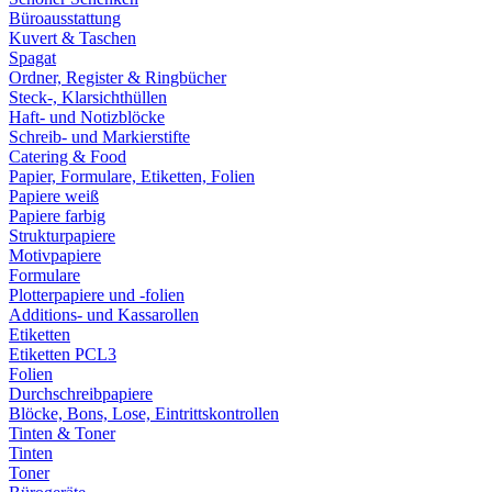
Büroausstattung
Kuvert & Taschen
Spagat
Ordner, Register & Ringbücher
Steck-, Klarsichthüllen
Haft- und Notizblöcke
Schreib- und Markierstifte
Catering & Food
Papier, Formulare, Etiketten, Folien
Papiere weiß
Papiere farbig
Strukturpapiere
Motivpapiere
Formulare
Plotterpapiere und -folien
Additions- und Kassarollen
Etiketten
Etiketten PCL3
Folien
Durchschreibpapiere
Blöcke, Bons, Lose, Eintrittskontrollen
Tinten & Toner
Tinten
Toner