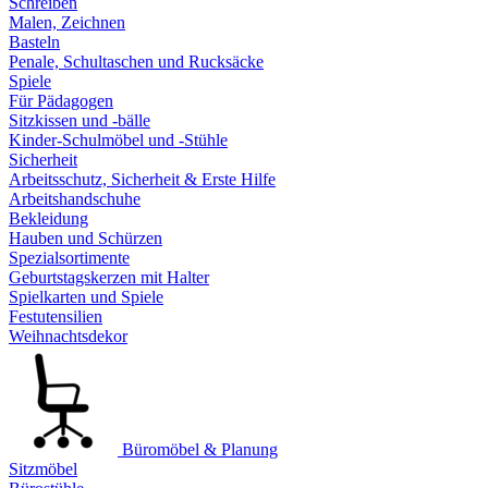
Schreiben
Malen, Zeichnen
Basteln
Penale, Schultaschen und Rucksäcke
Spiele
Für Pädagogen
Sitzkissen und -bälle
Kinder-Schulmöbel und -Stühle
Sicherheit
Arbeitsschutz, Sicherheit & Erste Hilfe
Arbeitshandschuhe
Bekleidung
Hauben und Schürzen
Spezialsortimente
Geburtstagskerzen mit Halter
Spielkarten und Spiele
Festutensilien
Weihnachtsdekor
Büromöbel & Planung
Sitzmöbel