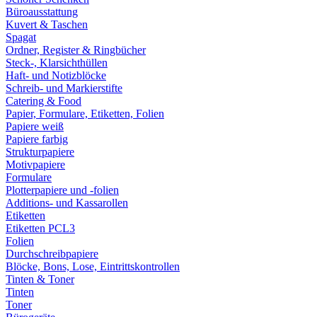
Büroausstattung
Kuvert & Taschen
Spagat
Ordner, Register & Ringbücher
Steck-, Klarsichthüllen
Haft- und Notizblöcke
Schreib- und Markierstifte
Catering & Food
Papier, Formulare, Etiketten, Folien
Papiere weiß
Papiere farbig
Strukturpapiere
Motivpapiere
Formulare
Plotterpapiere und -folien
Additions- und Kassarollen
Etiketten
Etiketten PCL3
Folien
Durchschreibpapiere
Blöcke, Bons, Lose, Eintrittskontrollen
Tinten & Toner
Tinten
Toner