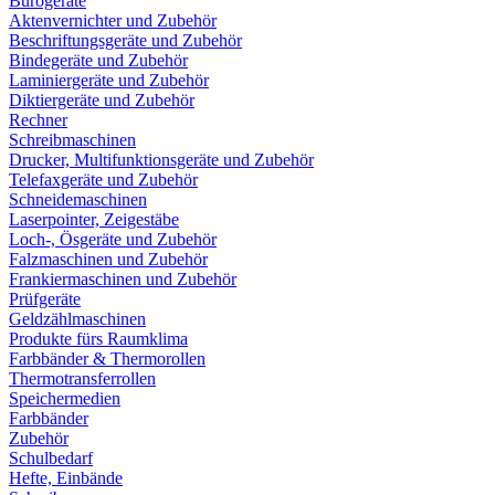
Bürogeräte
Aktenvernichter und Zubehör
Beschriftungsgeräte und Zubehör
Bindegeräte und Zubehör
Laminiergeräte und Zubehör
Diktiergeräte und Zubehör
Rechner
Schreibmaschinen
Drucker, Multifunktionsgeräte und Zubehör
Telefaxgeräte und Zubehör
Schneidemaschinen
Laserpointer, Zeigestäbe
Loch-, Ösgeräte und Zubehör
Falzmaschinen und Zubehör
Frankiermaschinen und Zubehör
Prüfgeräte
Geldzählmaschinen
Produkte fürs Raumklima
Farbbänder & Thermorollen
Thermotransferrollen
Speichermedien
Farbbänder
Zubehör
Schulbedarf
Hefte, Einbände