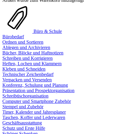
Artikel wurde zum Warenkorb hinzugefügt
Büro & Schule
Bürobedarf
Ordnen und Sortieren
Ablegen und Archivieren
Bücher, Blöcke und Haftnotizen
Schreiben und Korrigieren
Heften, Lochen und Klammern
Kleben und Schneiden
Technischer Zeichenbedarf
Verpacken und Versenden
Konferenz, Schulung und Planung
Präsentation und Prospektorganisation
Schreibtischorganisation
Computer und Smartphone Zubehör
Stempel und Zubehör
Timer, Kalender und Jahresplaner
Taschen, Koffer und Lederwaren
Geschäftsausstattung
Schutz und Erste Hilfe
Schöner Schenken