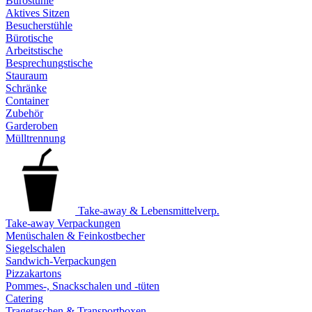
Bürostühle
Aktives Sitzen
Besucherstühle
Bürotische
Arbeitstische
Besprechungstische
Stauraum
Schränke
Container
Zubehör
Garderoben
Mülltrennung
Take-away & Lebensmittelverp.
Take-away Verpackungen
Menüschalen & Feinkostbecher
Siegelschalen
Sandwich-Verpackungen
Pizzakartons
Pommes-, Snackschalen und -tüten
Catering
Tragetaschen & Transportboxen