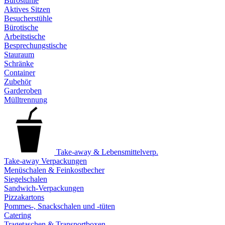
Bürostühle
Aktives Sitzen
Besucherstühle
Bürotische
Arbeitstische
Besprechungstische
Stauraum
Schränke
Container
Zubehör
Garderoben
Mülltrennung
Take-away & Lebensmittelverp.
Take-away Verpackungen
Menüschalen & Feinkostbecher
Siegelschalen
Sandwich-Verpackungen
Pizzakartons
Pommes-, Snackschalen und -tüten
Catering
Tragetaschen & Transportboxen