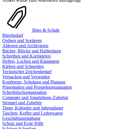
Artikel wurde zum Warenkorb hinzugefügt
Büro & Schule
Bürobedarf
Ordnen und Sortieren
Ablegen und Archivieren
Bücher, Blöcke und Haftnotizen
Schreiben und Korrigieren
Heften, Lochen und Klammern
Kleben und Schneiden
Technischer Zeichenbedarf
Verpacken und Versenden
Konferenz, Schulung und Planung
Präsentation und Prospektorganisation
Schreibtischorganisation
Computer und Smartphone Zubehör
Stempel und Zubehör
Timer, Kalender und Jahresplaner
Taschen, Koffer und Lederwaren
Geschäftsausstattung
Schutz und Erste Hilfe
Schöner Schenken