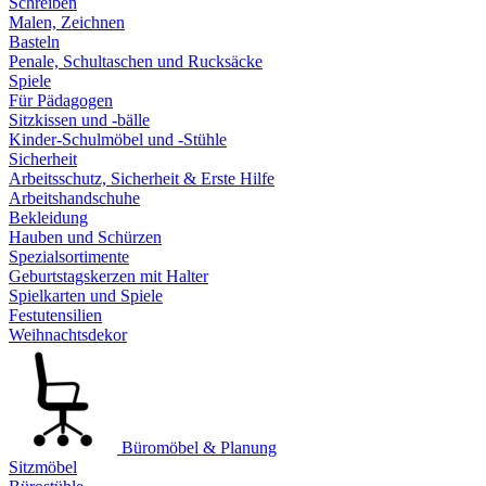
Schreiben
Malen, Zeichnen
Basteln
Penale, Schultaschen und Rucksäcke
Spiele
Für Pädagogen
Sitzkissen und -bälle
Kinder-Schulmöbel und -Stühle
Sicherheit
Arbeitsschutz, Sicherheit & Erste Hilfe
Arbeitshandschuhe
Bekleidung
Hauben und Schürzen
Spezialsortimente
Geburtstagskerzen mit Halter
Spielkarten und Spiele
Festutensilien
Weihnachtsdekor
Büromöbel & Planung
Sitzmöbel