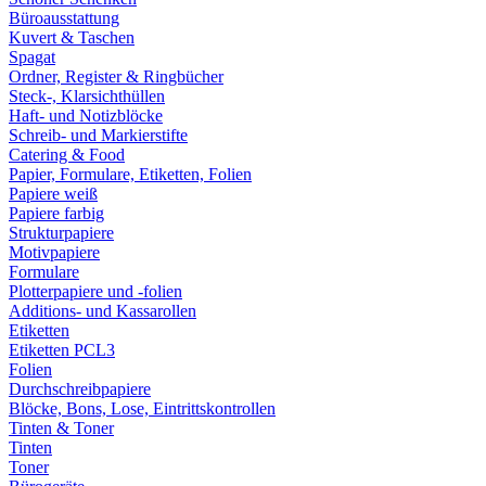
Büroausstattung
Kuvert & Taschen
Spagat
Ordner, Register & Ringbücher
Steck-, Klarsichthüllen
Haft- und Notizblöcke
Schreib- und Markierstifte
Catering & Food
Papier, Formulare, Etiketten, Folien
Papiere weiß
Papiere farbig
Strukturpapiere
Motivpapiere
Formulare
Plotterpapiere und -folien
Additions- und Kassarollen
Etiketten
Etiketten PCL3
Folien
Durchschreibpapiere
Blöcke, Bons, Lose, Eintrittskontrollen
Tinten & Toner
Tinten
Toner