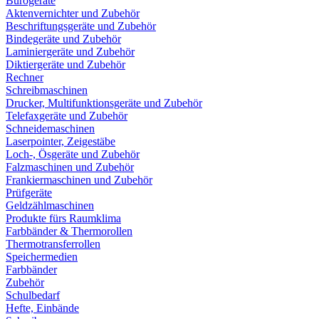
Bürogeräte
Aktenvernichter und Zubehör
Beschriftungsgeräte und Zubehör
Bindegeräte und Zubehör
Laminiergeräte und Zubehör
Diktiergeräte und Zubehör
Rechner
Schreibmaschinen
Drucker, Multifunktionsgeräte und Zubehör
Telefaxgeräte und Zubehör
Schneidemaschinen
Laserpointer, Zeigestäbe
Loch-, Ösgeräte und Zubehör
Falzmaschinen und Zubehör
Frankiermaschinen und Zubehör
Prüfgeräte
Geldzählmaschinen
Produkte fürs Raumklima
Farbbänder & Thermorollen
Thermotransferrollen
Speichermedien
Farbbänder
Zubehör
Schulbedarf
Hefte, Einbände