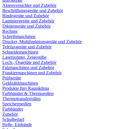
Bürogeräte
Aktenvernichter und Zubehör
Beschriftungsgeräte und Zubehör
Bindegeräte und Zubehör
Laminiergeräte und Zubehör
Diktiergeräte und Zubehör
Rechner
Schreibmaschinen
Drucker, Multifunktionsgeräte und Zubehör
Telefaxgeräte und Zubehör
Schneidemaschinen
Laserpointer, Zeigestäbe
Loch-, Ösgeräte und Zubehör
Falzmaschinen und Zubehör
Frankiermaschinen und Zubehör
Prüfgeräte
Geldzählmaschinen
Produkte fürs Raumklima
Farbbänder & Thermorollen
Thermotransferrollen
Speichermedien
Farbbänder
Zubehör
Schulbedarf
Hefte, Einbände