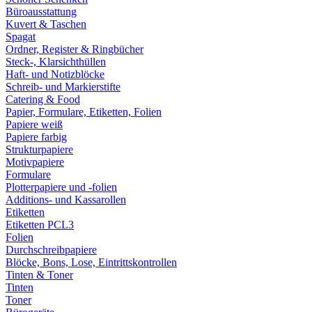
Büroausstattung
Kuvert & Taschen
Spagat
Ordner, Register & Ringbücher
Steck-, Klarsichthüllen
Haft- und Notizblöcke
Schreib- und Markierstifte
Catering & Food
Papier, Formulare, Etiketten, Folien
Papiere weiß
Papiere farbig
Strukturpapiere
Motivpapiere
Formulare
Plotterpapiere und -folien
Additions- und Kassarollen
Etiketten
Etiketten PCL3
Folien
Durchschreibpapiere
Blöcke, Bons, Lose, Eintrittskontrollen
Tinten & Toner
Tinten
Toner