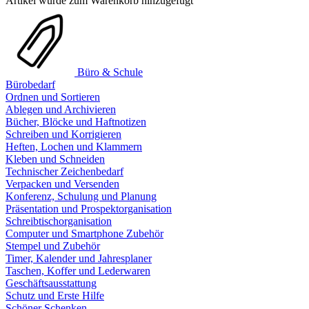
Artikel wurde zum Warenkorb hinzugefügt
Büro & Schule
Bürobedarf
Ordnen und Sortieren
Ablegen und Archivieren
Bücher, Blöcke und Haftnotizen
Schreiben und Korrigieren
Heften, Lochen und Klammern
Kleben und Schneiden
Technischer Zeichenbedarf
Verpacken und Versenden
Konferenz, Schulung und Planung
Präsentation und Prospektorganisation
Schreibtischorganisation
Computer und Smartphone Zubehör
Stempel und Zubehör
Timer, Kalender und Jahresplaner
Taschen, Koffer und Lederwaren
Geschäftsausstattung
Schutz und Erste Hilfe
Schöner Schenken