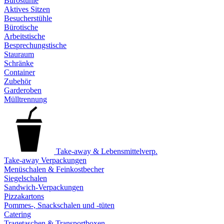
Bürostühle
Aktives Sitzen
Besucherstühle
Bürotische
Arbeitstische
Besprechungstische
Stauraum
Schränke
Container
Zubehör
Garderoben
Mülltrennung
Take-away & Lebensmittelverp.
Take-away Verpackungen
Menüschalen & Feinkostbecher
Siegelschalen
Sandwich-Verpackungen
Pizzakartons
Pommes-, Snackschalen und -tüten
Catering
Tragetaschen & Transportboxen