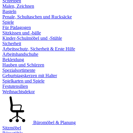
Schreiben
Malen, Zeichnen
Basteln
Penale, Schultaschen und Rucksäcke
Spiele
Für Pädagogen
Sitzkissen und -bälle
Kinder-Schulmöbel und -Stühle
Sicherheit
Arbeitsschutz, Sicherheit & Erste Hilfe
Arbeitshandschuhe
Bekleidung
Hauben und Schürzen
Spezialsortimente
Geburtstagskerzen mit Halter
Spielkarten und Spiele
Festutensilien
Weihnachtsdekor
Büromöbel & Planung
Sitzmöbel