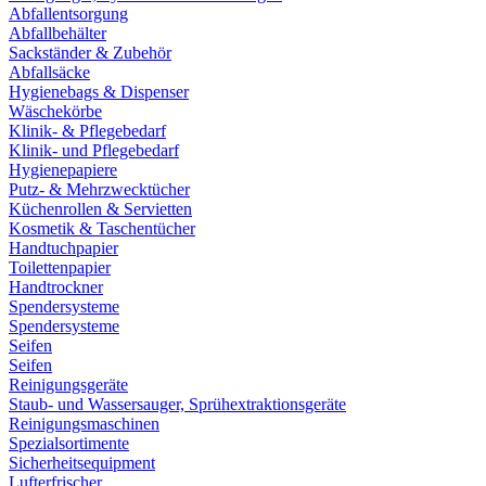
Abfallentsorgung
Abfallbehälter
Sackständer & Zubehör
Abfallsäcke
Hygienebags & Dispenser
Wäschekörbe
Klinik- & Pflegebedarf
Klinik- und Pflegebedarf
Hygienepapiere
Putz- & Mehrzwecktücher
Küchenrollen & Servietten
Kosmetik & Taschentücher
Handtuchpapier
Toilettenpapier
Handtrockner
Spendersysteme
Spendersysteme
Seifen
Seifen
Reinigungsgeräte
Staub- und Wassersauger, Sprühextraktionsgeräte
Reinigungsmaschinen
Spezialsortimente
Sicherheitsequipment
Lufterfrischer