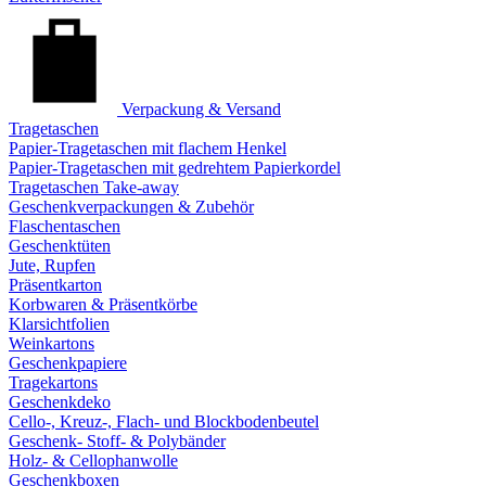
Verpackung & Versand
Tragetaschen
Papier-Tragetaschen mit flachem Henkel
Papier-Tragetaschen mit gedrehtem Papierkordel
Tragetaschen Take-away
Geschenkverpackungen & Zubehör
Flaschentaschen
Geschenktüten
Jute, Rupfen
Präsentkarton
Korbwaren & Präsentkörbe
Klarsichtfolien
Weinkartons
Geschenkpapiere
Tragekartons
Geschenkdeko
Cello-, Kreuz-, Flach- und Blockbodenbeutel
Geschenk- Stoff- & Polybänder
Holz- & Cellophanwolle
Geschenkboxen