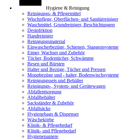
Hygiene & Reinigung
Reinigungs- & Pflegemittel
Wischpflege, Oberflächen- und Sanitärreiniger
Waschmittel, Grundreiniger, Beschichtungen
Desinfektion
Handreiniger
Reinigungsmaterial
Einwascherbezüge, Schienen, Stangensysteme
Eimer, Wachser und Zubehör
Tücher, Bodentücher, Schwämme
Besen und Bürsten
Halter und Bezüge, Tücher und Pressen
Moppbezüge und - halter, Bodenwischsysteme
Reinigungssets und Behälter
Reinigungs-, System- und Gerätewagen
Abfallentsorgung
Abfallbehälter
Sackständer & Zubehör
Abfallsäcke
Hygienebags & Dispenser
Wäschekörbe
Klinik- & Pflegebedarf
Klinik- und Pflegebedarf
Hygienepapiere