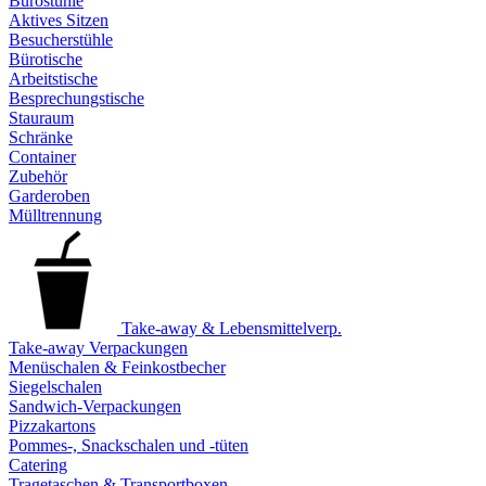
Bürostühle
Aktives Sitzen
Besucherstühle
Bürotische
Arbeitstische
Besprechungstische
Stauraum
Schränke
Container
Zubehör
Garderoben
Mülltrennung
Take-away & Lebensmittelverp.
Take-away Verpackungen
Menüschalen & Feinkostbecher
Siegelschalen
Sandwich-Verpackungen
Pizzakartons
Pommes-, Snackschalen und -tüten
Catering
Tragetaschen & Transportboxen