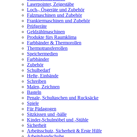
Laserpointer, Zeigestäbe
Loch-, Ösgeräte und Zubehör
Falzmaschinen und Zubehör
Frankiermaschinen und Zubehör
Prüfgeräte
Geldzählmaschinen
Produkte fürs Raumklima
Farbbänder & Thermorollen
Thermotransferrollen
Speichermedien
Farbbänder
Zubehör
Schulbedarf
Hefte, Einbände
Schreiben
Malen, Zeichnen
Basteln
Penale, Schultaschen und Rucksäcke
Spiele
Für Pädagogen
Sitzkissen und -bälle
Kinder-Schulmöbel und -Stühle
Sicherheit
Arbeitsschutz, Sicherheit & Erste Hilfe
Arbeitshandschuhe