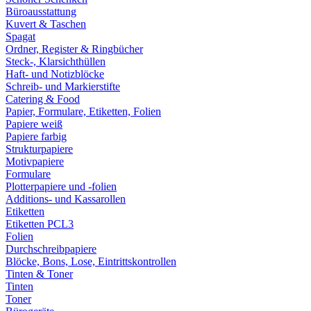
Büroausstattung
Kuvert & Taschen
Spagat
Ordner, Register & Ringbücher
Steck-, Klarsichthüllen
Haft- und Notizblöcke
Schreib- und Markierstifte
Catering & Food
Papier, Formulare, Etiketten, Folien
Papiere weiß
Papiere farbig
Strukturpapiere
Motivpapiere
Formulare
Plotterpapiere und -folien
Additions- und Kassarollen
Etiketten
Etiketten PCL3
Folien
Durchschreibpapiere
Blöcke, Bons, Lose, Eintrittskontrollen
Tinten & Toner
Tinten
Toner