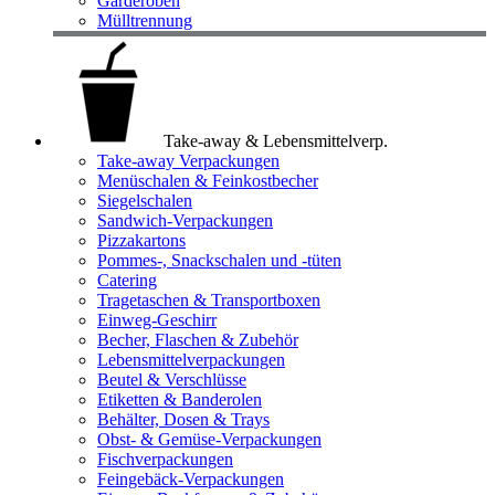
Garderoben
Mülltrennung
Take-away & Lebensmittelverp.
Take-away Verpackungen
Menüschalen & Feinkostbecher
Siegelschalen
Sandwich-Verpackungen
Pizzakartons
Pommes-, Snackschalen und -tüten
Catering
Tragetaschen & Transportboxen
Einweg-Geschirr
Becher, Flaschen & Zubehör
Lebensmittelverpackungen
Beutel & Verschlüsse
Etiketten & Banderolen
Behälter, Dosen & Trays
Obst- & Gemüse-Verpackungen
Fischverpackungen
Feingebäck-Verpackungen