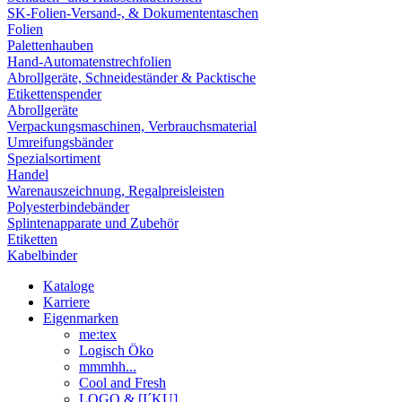
SK-Folien-Versand-, & Dokumententaschen
Folien
Palettenhauben
Hand-Automatenstrechfolien
Abrollgeräte, Schneideständer & Packtische
Etikettenspender
Abrollgeräte
Verpackungsmaschinen, Verbrauchsmaterial
Umreifungsbänder
Spezialsortiment
Handel
Warenauszeichnung, Regalpreisleisten
Polyesterbindebänder
Splintenapparate und Zubehör
Etiketten
Kabelbinder
Kataloge
Karriere
Eigenmarken
me:tex
Logisch Öko
mmmhh...
Cool and Fresh
LOGO & [I´KU]