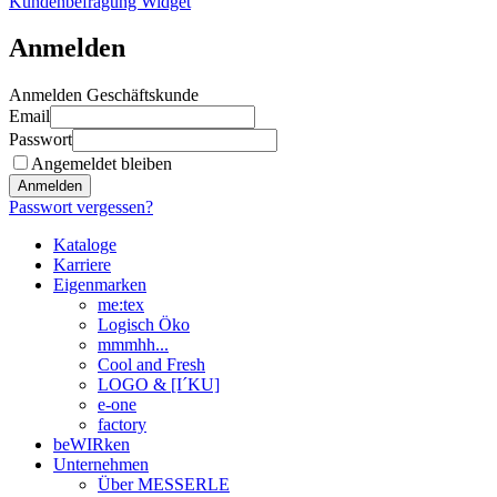
Kundenbefragung Widget
Anmelden
Anmelden Geschäftskunde
Email
Passwort
Angemeldet bleiben
Anmelden
Passwort vergessen?
Kataloge
Karriere
Eigenmarken
me:tex
Logisch Öko
mmmhh...
Cool and Fresh
LOGO & [I´KU]
e-one
factory
beWIRken
Unternehmen
Über MESSERLE