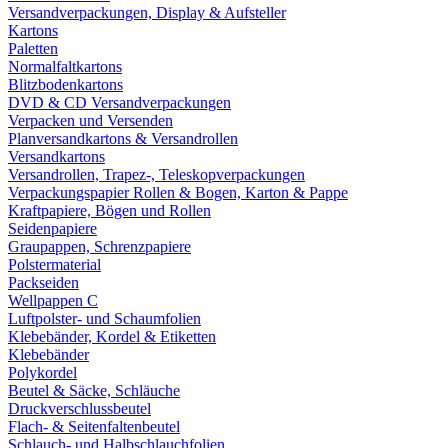
Versandverpackungen, Display & Aufsteller
Kartons
Paletten
Normalfaltkartons
Blitzbodenkartons
DVD & CD Versandverpackungen
Verpacken und Versenden
Planversandkartons & Versandrollen
Versandkartons
Versandrollen, Trapez-, Teleskopverpackungen
Verpackungspapier Rollen & Bogen, Karton & Pappe
Kraftpapiere, Bögen und Rollen
Seidenpapiere
Graupappen, Schrenzpapiere
Polstermaterial
Packseiden
Wellpappen C
Luftpolster- und Schaumfolien
Klebebänder, Kordel & Etiketten
Klebebänder
Polykordel
Beutel & Säcke, Schläuche
Druckverschlussbeutel
Flach- & Seitenfaltenbeutel
Schlauch- und Halbschlauchfolien