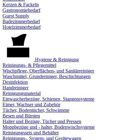
Kerzen & Fackeln
Gastronomiebedarf
Guest Supply
Badezimmerbedarf
Hotelzimmerbedarf
Hygiene & Reinigung
Reinigungs- & Pflegemittel
Wischpflege, Oberflächen- und Sanitärreiniger
Waschmittel, Grundreiniger, Beschichtungen
Desinfektion
Handreiniger
Reinigungsmaterial
Einwascherbezüge, Schienen, Stangensysteme
Eimer, Wachser und Zubehör
Tücher, Bodentücher, Schwämme
Besen und Bürsten
Halter und Bezüge, Tücher und Pressen
Moppbezüge und - halter, Bodenwischsysteme
Reinigungssets und Behälter
Reinigungs-, System- und Gerätewagen