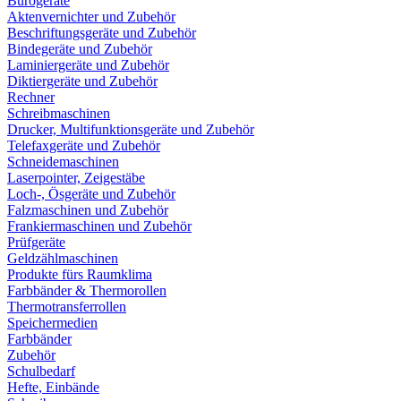
Bürogeräte
Aktenvernichter und Zubehör
Beschriftungsgeräte und Zubehör
Bindegeräte und Zubehör
Laminiergeräte und Zubehör
Diktiergeräte und Zubehör
Rechner
Schreibmaschinen
Drucker, Multifunktionsgeräte und Zubehör
Telefaxgeräte und Zubehör
Schneidemaschinen
Laserpointer, Zeigestäbe
Loch-, Ösgeräte und Zubehör
Falzmaschinen und Zubehör
Frankiermaschinen und Zubehör
Prüfgeräte
Geldzählmaschinen
Produkte fürs Raumklima
Farbbänder & Thermorollen
Thermotransferrollen
Speichermedien
Farbbänder
Zubehör
Schulbedarf
Hefte, Einbände