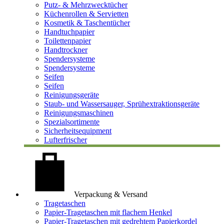
Putz- & Mehrzwecktücher
Küchenrollen & Servietten
Kosmetik & Taschentücher
Handtuchpapier
Toilettenpapier
Handtrockner
Spendersysteme
Spendersysteme
Seifen
Seifen
Reinigungsgeräte
Staub- und Wassersauger, Sprühextraktionsgeräte
Reinigungsmaschinen
Spezialsortimente
Sicherheitsequipment
Lufterfrischer
Verpackung & Versand
Tragetaschen
Papier-Tragetaschen mit flachem Henkel
Papier-Tragetaschen mit gedrehtem Papierkordel