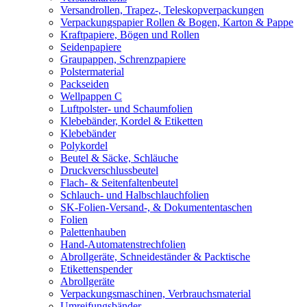
Versandrollen, Trapez-, Teleskopverpackungen
Verpackungspapier Rollen & Bogen, Karton & Pappe
Kraftpapiere, Bögen und Rollen
Seidenpapiere
Graupappen, Schrenzpapiere
Polstermaterial
Packseiden
Wellpappen C
Luftpolster- und Schaumfolien
Klebebänder, Kordel & Etiketten
Klebebänder
Polykordel
Beutel & Säcke, Schläuche
Druckverschlussbeutel
Flach- & Seitenfaltenbeutel
Schlauch- und Halbschlauchfolien
SK-Folien-Versand-, & Dokumententaschen
Folien
Palettenhauben
Hand-Automatenstrechfolien
Abrollgeräte, Schneideständer & Packtische
Etikettenspender
Abrollgeräte
Verpackungsmaschinen, Verbrauchsmaterial
Umreifungsbänder