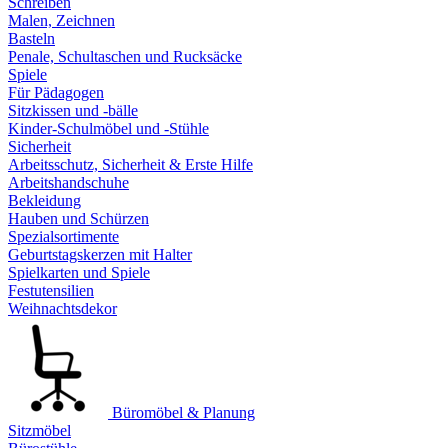
Schreiben
Malen, Zeichnen
Basteln
Penale, Schultaschen und Rucksäcke
Spiele
Für Pädagogen
Sitzkissen und -bälle
Kinder-Schulmöbel und -Stühle
Sicherheit
Arbeitsschutz, Sicherheit & Erste Hilfe
Arbeitshandschuhe
Bekleidung
Hauben und Schürzen
Spezialsortimente
Geburtstagskerzen mit Halter
Spielkarten und Spiele
Festutensilien
Weihnachtsdekor
Büromöbel & Planung
Sitzmöbel