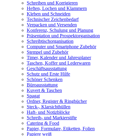
Schreiben und Korrigieren
Heften, Lochen und Klammern
Kleben und Schneiden
Technischer Zeichenbedarf
Verpacken und Versenden
Konferenz, Schulung und Planung
Präsentation und Prospektorganisation
Schreibtischorganisation
Computer und Smartphone Zubehör
Stempel und Zubehör
Timer, Kalender und Jahresplaner
Taschen, Koffer und Lederwaren
Geschäftsausstattung
Schutz und Erste Hilfe
Schöner Schenken
Büroausstattung
Kuvert & Taschen
Spagat
Ordner, Register & Ringbücher
Steck-, Klarsichthüllen
Haft- und Notizblöcke
Schreib- und Markierstifte
Catering & Food
Papier, Formulare, Etiketten, Folien
Papiere weiß