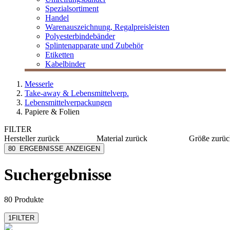
Spezialsortiment
Handel
Warenauszeichnung, Regalpreisleisten
Polyesterbindebänder
Splintenapparate und Zubehör
Etiketten
Kabelbinder
Messerle
Take-away & Lebensmittelverp.
Lebensmittelverpackungen
Papiere & Folien
FILTER
Hersteller
zurück
Material
zurück
Größe
zurüc
AsahiKASEI
Papier
60x65 c
80
ERGEBNISSE ANZEIGEN
Bacher+Demmler
PE
57x98 c
Compac CP
PVC
57x78 c
Suchergebnisse
mehr anzeig
Duni eco echo
Aluminium
Folien Monheim
Kunststoff
mehr anzeigen
mehr anzeigen
80 Produkte
1
FILTER