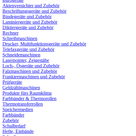
Bürogeräte
Aktenvernichter und Zubehör
Beschriftungsgeräte und Zubehör
Bindegeräte und Zubehör
Laminiergeräte und Zubehör
Diktiergeräte und Zubehör
Rechner
Schreibmaschinen
Drucker, Multifunktionsgeräte und Zubehör
Telefaxgeräte und Zubehör
Schneidemaschinen
Laserpointer, Zeigestäbe
Loch-, Ösgeräte und Zubehör
Falzmaschinen und Zubehör
Frankiermaschinen und Zubehör
Prüfgeräte
Geldzählmaschinen
Produkte fürs Raumklima
Farbbänder & Thermorollen
Thermotransferrollen
Speichermedien
Farbbänder
Zubehör
Schulbedarf
Hefte, Einbände