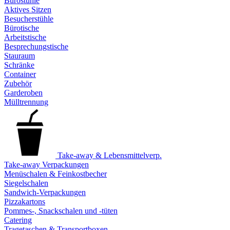
Bürostühle
Aktives Sitzen
Besucherstühle
Bürotische
Arbeitstische
Besprechungstische
Stauraum
Schränke
Container
Zubehör
Garderoben
Mülltrennung
Take-away & Lebensmittelverp.
Take-away Verpackungen
Menüschalen & Feinkostbecher
Siegelschalen
Sandwich-Verpackungen
Pizzakartons
Pommes-, Snackschalen und -tüten
Catering
Tragetaschen & Transportboxen