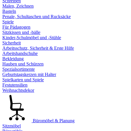
Schreiben
Malen, Zeichnen
Basteln
Penale, Schultaschen und Rucksäcke
Spiele
Für Pädagogen
Sitzkissen und -bälle
Kinder-Schulmöbel und -Stühle
Sicherheit
Arbeitsschutz, Sicherheit & Erste Hilfe
Arbeitshandschuhe
Bekleidung
Hauben und Schürzen
Spezialsortimente
Geburtstagskerzen mit Halter
Spielkarten und Spiele
Festutensilien
Weihnachtsdekor
Büromöbel & Planung
Sitzmöbel