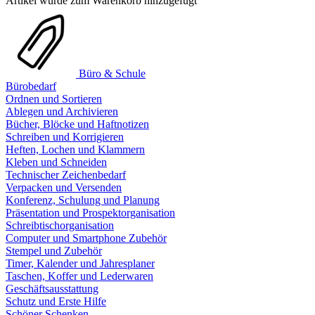
Artikel wurde zum Warenkorb hinzugefügt
Büro & Schule
Bürobedarf
Ordnen und Sortieren
Ablegen und Archivieren
Bücher, Blöcke und Haftnotizen
Schreiben und Korrigieren
Heften, Lochen und Klammern
Kleben und Schneiden
Technischer Zeichenbedarf
Verpacken und Versenden
Konferenz, Schulung und Planung
Präsentation und Prospektorganisation
Schreibtischorganisation
Computer und Smartphone Zubehör
Stempel und Zubehör
Timer, Kalender und Jahresplaner
Taschen, Koffer und Lederwaren
Geschäftsausstattung
Schutz und Erste Hilfe
Schöner Schenken