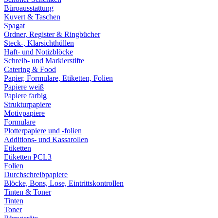
Büroausstattung
Kuvert & Taschen
Spagat
Ordner, Register & Ringbücher
Steck-, Klarsichthüllen
Haft- und Notizblöcke
Schreib- und Markierstifte
Catering & Food
Papier, Formulare, Etiketten, Folien
Papiere weiß
Papiere farbig
Strukturpapiere
Motivpapiere
Formulare
Plotterpapiere und -folien
Additions- und Kassarollen
Etiketten
Etiketten PCL3
Folien
Durchschreibpapiere
Blöcke, Bons, Lose, Eintrittskontrollen
Tinten & Toner
Tinten
Toner