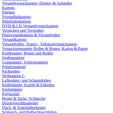
Versandverpackungen, Display & Aufsteller
Kartons
Paletten
Normalfaltkartons
Blitzbodenkartons
DVD & CD Versandverpackungen
Verpacken und Versenden
Planversandkartons & Versandrollen
Versandkartons
Versandrollen, Trapez-, Teleskopverpackungen
Verpackungspapier Rollen & Bogen, Karton & Pappe
Kraftpapiere, Bögen und Rollen
Seidenpapiere
Graupappen, Schrenzpapiere
Polstermaterial
Packseiden
Wellpappen C
Luftpolster- und Schaumfolien
Klebebänder, Kordel & Etiketten
Klebebänder
Polykordel
Beutel & Säcke, Schläuche
Druckverschlussbeutel
Flach- & Seitenfaltenbeutel
Schlauch- und Halbschlauchfolien