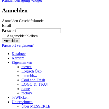
Kundenbefragung Widget
Anmelden
Anmelden Geschäftskunde
Email
Passwort
Angemeldet bleiben
Anmelden
Passwort vergessen?
Kataloge
Karriere
Eigenmarken
me:tex
Logisch Öko
mmmhh...
Cool and Fresh
LOGO & [I´KU]
e-one
factory
beWIRken
Unternehmen
Über MESSERLE