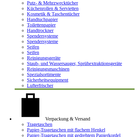
Putz- & Mehrzwecktücher
Küchenrollen & Servietten
Kosmetik & Taschentücher
Handtuchpapier
Toilettenpapier
Handtrockner
Spendersysteme
Spendersysteme
Seifen
Seifen
Reinigungsgeräte
Staub- und Wassersauger, Sprühextraktionsgeräte
Reinigungsmaschinen
Spezialsortimente
Sicherheitsequipment
Lufterfrischer
Verpackung & Versand
Tragetaschen
Papier-Tragetaschen mit flachem Henkel
Papier-Tragetaschen mit gedrehtem Papierkordel