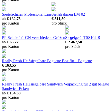
Siegelschalen Professional Line
Siegelrahmen LM-02
ab
€ 132,75
€ 511,50
pro Karton
pro Stück
PP-Schale 1/1 GN
verschiedene Größen
Siegelgerät TSS102-R
ab
€ 65,22
€ 2.467,50
pro Karton
pro Stück
Really Fresh Heißsiegelbare Baguette Box
für 1 Baguette
€ 163,55
pro Karton
Really Fresh Heißsiegelbare Sandwich Verpackung
für 2 gut belegte
Sandwich-Ecken
ab
€ 154,38
pro Karton