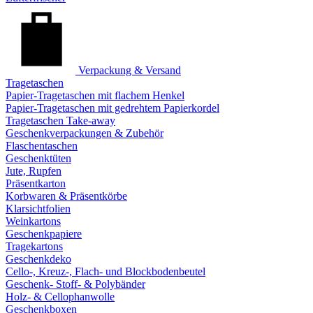
Verpackung & Versand
Tragetaschen
Papier-Tragetaschen mit flachem Henkel
Papier-Tragetaschen mit gedrehtem Papierkordel
Tragetaschen Take-away
Geschenkverpackungen & Zubehör
Flaschentaschen
Geschenktüten
Jute, Rupfen
Präsentkarton
Korbwaren & Präsentkörbe
Klarsichtfolien
Weinkartons
Geschenkpapiere
Tragekartons
Geschenkdeko
Cello-, Kreuz-, Flach- und Blockbodenbeutel
Geschenk- Stoff- & Polybänder
Holz- & Cellophanwolle
Geschenkboxen