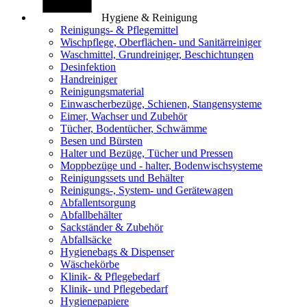
Hygiene & Reinigung
Reinigungs- & Pflegemittel
Wischpflege, Oberflächen- und Sanitärreiniger
Waschmittel, Grundreiniger, Beschichtungen
Desinfektion
Handreiniger
Reinigungsmaterial
Einwascherbezüge, Schienen, Stangensysteme
Eimer, Wachser und Zubehör
Tücher, Bodentücher, Schwämme
Besen und Bürsten
Halter und Bezüge, Tücher und Pressen
Moppbezüge und - halter, Bodenwischsysteme
Reinigungssets und Behälter
Reinigungs-, System- und Gerätewagen
Abfallentsorgung
Abfallbehälter
Sackständer & Zubehör
Abfallsäcke
Hygienebags & Dispenser
Wäschekörbe
Klinik- & Pflegebedarf
Klinik- und Pflegebedarf
Hygienepapiere