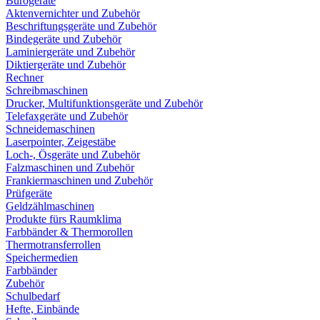
Bürogeräte
Aktenvernichter und Zubehör
Beschriftungsgeräte und Zubehör
Bindegeräte und Zubehör
Laminiergeräte und Zubehör
Diktiergeräte und Zubehör
Rechner
Schreibmaschinen
Drucker, Multifunktionsgeräte und Zubehör
Telefaxgeräte und Zubehör
Schneidemaschinen
Laserpointer, Zeigestäbe
Loch-, Ösgeräte und Zubehör
Falzmaschinen und Zubehör
Frankiermaschinen und Zubehör
Prüfgeräte
Geldzählmaschinen
Produkte fürs Raumklima
Farbbänder & Thermorollen
Thermotransferrollen
Speichermedien
Farbbänder
Zubehör
Schulbedarf
Hefte, Einbände