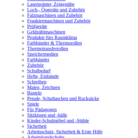
Laserpointer, Zeigestäbe
Loch-, Ösgeräte und Zubehör
Falzmaschinen und Zubehör
Frankiermaschinen und Zubehör
Prüfgeräte
Geldzählmaschinen
Produkte fürs Raumklima
Farbbänder & Thermorollen
Thermotransferrollen
Speichermedien
Farbbänder
Zubehör
Schulbedarf
Hefte, Einbände
Schreiben
Malen, Zeichnen
Basteln
Penale, Schultaschen und Rucksäcke
Spiele
Für Pädagogen
Sitzkissen und -bälle
Kinder-Schulmöbel und -Stühle
Sicherheit
Arbeitsschutz, Sicherheit & Erste Hilfe
Arbeitshandschuhe