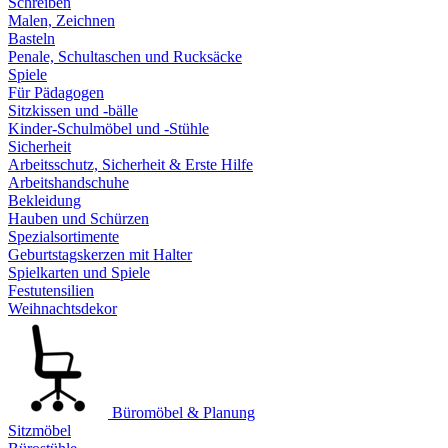
Schreiben
Malen, Zeichnen
Basteln
Penale, Schultaschen und Rucksäcke
Spiele
Für Pädagogen
Sitzkissen und -bälle
Kinder-Schulmöbel und -Stühle
Sicherheit
Arbeitsschutz, Sicherheit & Erste Hilfe
Arbeitshandschuhe
Bekleidung
Hauben und Schürzen
Spezialsortimente
Geburtstagskerzen mit Halter
Spielkarten und Spiele
Festutensilien
Weihnachtsdekor
Büromöbel & Planung
Sitzmöbel