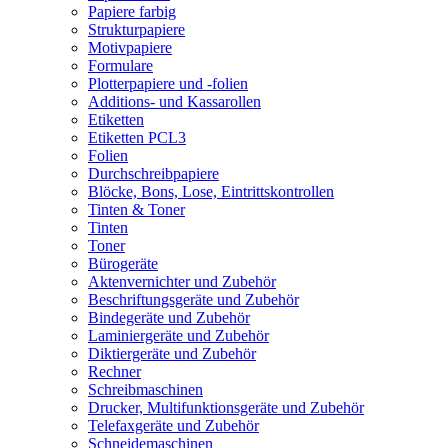
Papiere farbig
Strukturpapiere
Motivpapiere
Formulare
Plotterpapiere und -folien
Additions- und Kassarollen
Etiketten
Etiketten PCL3
Folien
Durchschreibpapiere
Blöcke, Bons, Lose, Eintrittskontrollen
Tinten & Toner
Tinten
Toner
Bürogeräte
Aktenvernichter und Zubehör
Beschriftungsgeräte und Zubehör
Bindegeräte und Zubehör
Laminiergeräte und Zubehör
Diktiergeräte und Zubehör
Rechner
Schreibmaschinen
Drucker, Multifunktionsgeräte und Zubehör
Telefaxgeräte und Zubehör
Schneidemaschinen