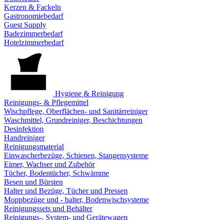
Kerzen & Fackeln
Gastronomiebedarf
Guest Supply
Badezimmerbedarf
Hotelzimmerbedarf
Hygiene & Reinigung
Reinigungs- & Pflegemittel
Wischpflege, Oberflächen- und Sanitärreiniger
Waschmittel, Grundreiniger, Beschichtungen
Desinfektion
Handreiniger
Reinigungsmaterial
Einwascherbezüge, Schienen, Stangensysteme
Eimer, Wachser und Zubehör
Tücher, Bodentücher, Schwämme
Besen und Bürsten
Halter und Bezüge, Tücher und Pressen
Moppbezüge und - halter, Bodenwischsysteme
Reinigungssets und Behälter
Reinigungs-, System- und Gerätewagen