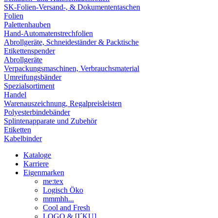
SK-Folien-Versand-, & Dokumententaschen
Folien
Palettenhauben
Hand-Automatenstrechfolien
Abrollgeräte, Schneideständer & Packtische
Etikettenspender
Abrollgeräte
Verpackungsmaschinen, Verbrauchsmaterial
Umreifungsbänder
Spezialsortiment
Handel
Warenauszeichnung, Regalpreisleisten
Polyesterbindebänder
Splintenapparate und Zubehör
Etiketten
Kabelbinder
Kataloge
Karriere
Eigenmarken
me:tex
Logisch Öko
mmmhh...
Cool and Fresh
LOGO & [I´KU]