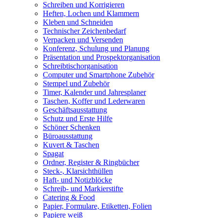
Schreiben und Korrigieren
Heften, Lochen und Klammern
Kleben und Schneiden
Technischer Zeichenbedarf
Verpacken und Versenden
Konferenz, Schulung und Planung
Präsentation und Prospektorganisation
Schreibtischorganisation
Computer und Smartphone Zubehör
Stempel und Zubehör
Timer, Kalender und Jahresplaner
Taschen, Koffer und Lederwaren
Geschäftsausstattung
Schutz und Erste Hilfe
Schöner Schenken
Büroausstattung
Kuvert & Taschen
Spagat
Ordner, Register & Ringbücher
Steck-, Klarsichthüllen
Haft- und Notizblöcke
Schreib- und Markierstifte
Catering & Food
Papier, Formulare, Etiketten, Folien
Papiere weiß