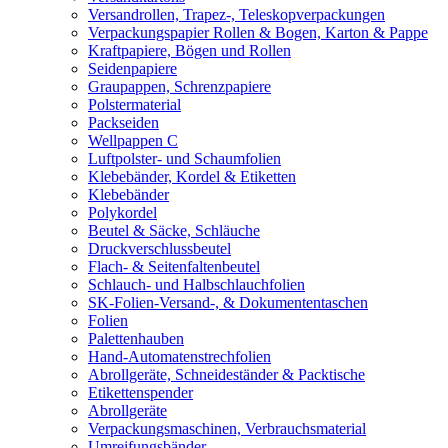
Versandrollen, Trapez-, Teleskopverpackungen
Verpackungspapier Rollen & Bogen, Karton & Pappe
Kraftpapiere, Bögen und Rollen
Seidenpapiere
Graupappen, Schrenzpapiere
Polstermaterial
Packseiden
Wellpappen C
Luftpolster- und Schaumfolien
Klebebänder, Kordel & Etiketten
Klebebänder
Polykordel
Beutel & Säcke, Schläuche
Druckverschlussbeutel
Flach- & Seitenfaltenbeutel
Schlauch- und Halbschlauchfolien
SK-Folien-Versand-, & Dokumententaschen
Folien
Palettenhauben
Hand-Automatenstrechfolien
Abrollgeräte, Schneideständer & Packtische
Etikettenspender
Abrollgeräte
Verpackungsmaschinen, Verbrauchsmaterial
Umreifungsbänder