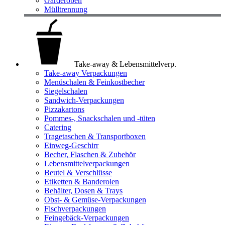
Garderoben
Mülltrennung
Take-away & Lebensmittelverp.
Take-away Verpackungen
Menüschalen & Feinkostbecher
Siegelschalen
Sandwich-Verpackungen
Pizzakartons
Pommes-, Snackschalen und -tüten
Catering
Tragetaschen & Transportboxen
Einweg-Geschirr
Becher, Flaschen & Zubehör
Lebensmittelverpackungen
Beutel & Verschlüsse
Etiketten & Banderolen
Behälter, Dosen & Trays
Obst- & Gemüse-Verpackungen
Fischverpackungen
Feingebäck-Verpackungen