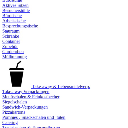
Bürostühle
Aktives Sitzen
Besucherstühle
Bürotische
Arbeitstische
Besprechungstische
Stauraum
Schränke
Container
Zubehör
Garderoben
Mülltrennung
Take-away & Lebensmittelverp.
Take-away Verpackungen
Menüschalen & Feinkostbecher
Siegelschalen
Sandwich-Verpackungen
Pizzakartons
Pommes-, Snackschalen und -tüten
Catering
Tragetaschen & Transportboxen