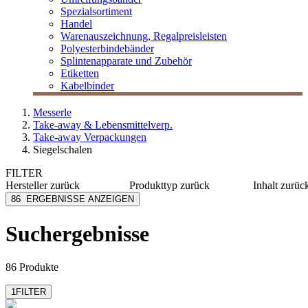
Spezialsortiment
Handel
Warenauszeichnung, Regalpreisleisten
Polyesterbindebänder
Splintenapparate und Zubehör
Etiketten
Kabelbinder
Messerle
Take-away & Lebensmittelverp.
Take-away Verpackungen
Siegelschalen
FILTER
Hersteller
zurück
Produkttyp
zurück
Inhalt
zurüc
Biopap
Deckel
125-375
86
ERGEBNISSE ANZEIGEN
Colpac
Faltbox
400-980
Compac CP
Schale
≥ 1000 
Suchergebnisse
Duni eco echo
Tray
Duni Meal Service
mehr anzeigen
86 Produkte
1
FILTER