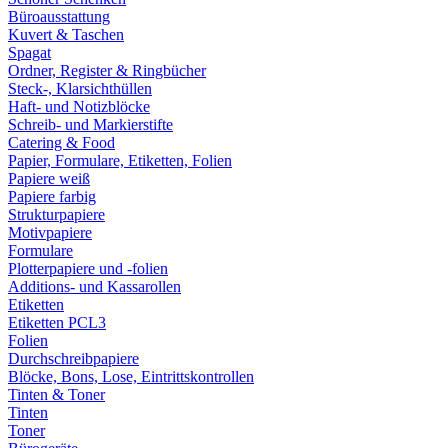
Büroausstattung
Kuvert & Taschen
Spagat
Ordner, Register & Ringbücher
Steck-, Klarsichthüllen
Haft- und Notizblöcke
Schreib- und Markierstifte
Catering & Food
Papier, Formulare, Etiketten, Folien
Papiere weiß
Papiere farbig
Strukturpapiere
Motivpapiere
Formulare
Plotterpapiere und -folien
Additions- und Kassarollen
Etiketten
Etiketten PCL3
Folien
Durchschreibpapiere
Blöcke, Bons, Lose, Eintrittskontrollen
Tinten & Toner
Tinten
Toner