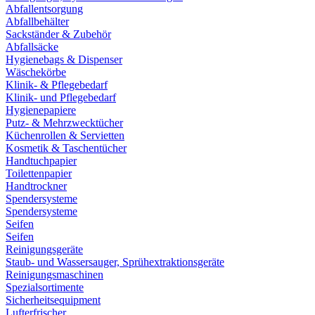
Abfallentsorgung
Abfallbehälter
Sackständer & Zubehör
Abfallsäcke
Hygienebags & Dispenser
Wäschekörbe
Klinik- & Pflegebedarf
Klinik- und Pflegebedarf
Hygienepapiere
Putz- & Mehrzwecktücher
Küchenrollen & Servietten
Kosmetik & Taschentücher
Handtuchpapier
Toilettenpapier
Handtrockner
Spendersysteme
Spendersysteme
Seifen
Seifen
Reinigungsgeräte
Staub- und Wassersauger, Sprühextraktionsgeräte
Reinigungsmaschinen
Spezialsortimente
Sicherheitsequipment
Lufterfrischer