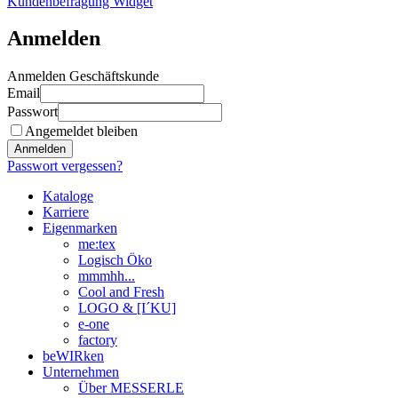
Kundenbefragung Widget
Anmelden
Anmelden Geschäftskunde
Email
Passwort
Angemeldet bleiben
Anmelden
Passwort vergessen?
Kataloge
Karriere
Eigenmarken
me:tex
Logisch Öko
mmmhh...
Cool and Fresh
LOGO & [I´KU]
e-one
factory
beWIRken
Unternehmen
Über MESSERLE