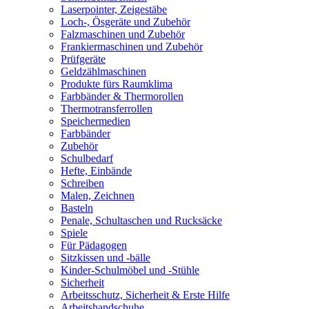
Laserpointer, Zeigestäbe
Loch-, Ösgeräte und Zubehör
Falzmaschinen und Zubehör
Frankiermaschinen und Zubehör
Prüfgeräte
Geldzählmaschinen
Produkte fürs Raumklima
Farbbänder & Thermorollen
Thermotransferrollen
Speichermedien
Farbbänder
Zubehör
Schulbedarf
Hefte, Einbände
Schreiben
Malen, Zeichnen
Basteln
Penale, Schultaschen und Rucksäcke
Spiele
Für Pädagogen
Sitzkissen und -bälle
Kinder-Schulmöbel und -Stühle
Sicherheit
Arbeitsschutz, Sicherheit & Erste Hilfe
Arbeitshandschuhe