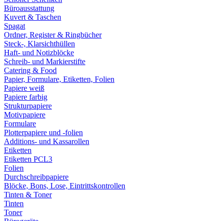
Büroausstattung
Kuvert & Taschen
Spagat
Ordner, Register & Ringbücher
Steck-, Klarsichthüllen
Haft- und Notizblöcke
Schreib- und Markierstifte
Catering & Food
Papier, Formulare, Etiketten, Folien
Papiere weiß
Papiere farbig
Strukturpapiere
Motivpapiere
Formulare
Plotterpapiere und -folien
Additions- und Kassarollen
Etiketten
Etiketten PCL3
Folien
Durchschreibpapiere
Blöcke, Bons, Lose, Eintrittskontrollen
Tinten & Toner
Tinten
Toner