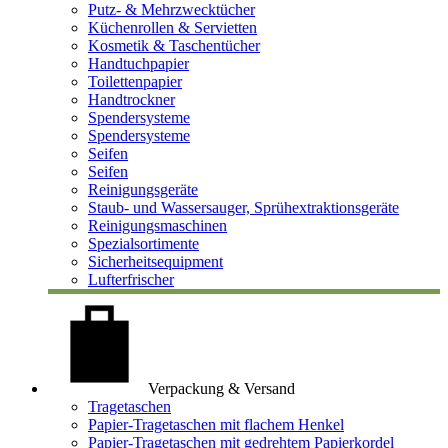
Putz- & Mehrzwecktücher
Küchenrollen & Servietten
Kosmetik & Taschentücher
Handtuchpapier
Toilettenpapier
Handtrockner
Spendersysteme
Spendersysteme
Seifen
Seifen
Reinigungsgeräte
Staub- und Wassersauger, Sprühextraktionsgeräte
Reinigungsmaschinen
Spezialsortimente
Sicherheitsequipment
Lufterfrischer
Verpackung & Versand
Tragetaschen
Papier-Tragetaschen mit flachem Henkel
Papier-Tragetaschen mit gedrehtem Papierkordel