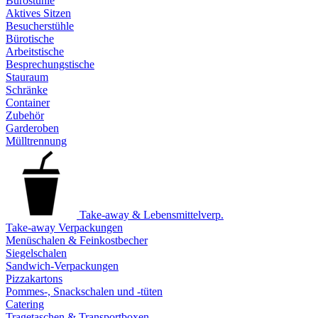
Bürostühle
Aktives Sitzen
Besucherstühle
Bürotische
Arbeitstische
Besprechungstische
Stauraum
Schränke
Container
Zubehör
Garderoben
Mülltrennung
Take-away & Lebensmittelverp.
Take-away Verpackungen
Menüschalen & Feinkostbecher
Siegelschalen
Sandwich-Verpackungen
Pizzakartons
Pommes-, Snackschalen und -tüten
Catering
Tragetaschen & Transportboxen