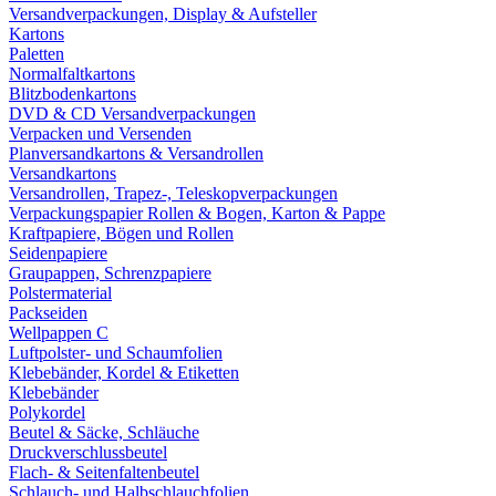
Versandverpackungen, Display & Aufsteller
Kartons
Paletten
Normalfaltkartons
Blitzbodenkartons
DVD & CD Versandverpackungen
Verpacken und Versenden
Planversandkartons & Versandrollen
Versandkartons
Versandrollen, Trapez-, Teleskopverpackungen
Verpackungspapier Rollen & Bogen, Karton & Pappe
Kraftpapiere, Bögen und Rollen
Seidenpapiere
Graupappen, Schrenzpapiere
Polstermaterial
Packseiden
Wellpappen C
Luftpolster- und Schaumfolien
Klebebänder, Kordel & Etiketten
Klebebänder
Polykordel
Beutel & Säcke, Schläuche
Druckverschlussbeutel
Flach- & Seitenfaltenbeutel
Schlauch- und Halbschlauchfolien