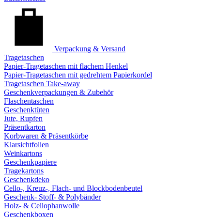
Verpackung & Versand
Tragetaschen
Papier-Tragetaschen mit flachem Henkel
Papier-Tragetaschen mit gedrehtem Papierkordel
Tragetaschen Take-away
Geschenkverpackungen & Zubehör
Flaschentaschen
Geschenktüten
Jute, Rupfen
Präsentkarton
Korbwaren & Präsentkörbe
Klarsichtfolien
Weinkartons
Geschenkpapiere
Tragekartons
Geschenkdeko
Cello-, Kreuz-, Flach- und Blockbodenbeutel
Geschenk- Stoff- & Polybänder
Holz- & Cellophanwolle
Geschenkboxen