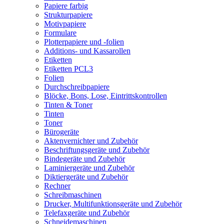
Papiere farbig
Strukturpapiere
Motivpapiere
Formulare
Plotterpapiere und -folien
Additions- und Kassarollen
Etiketten
Etiketten PCL3
Folien
Durchschreibpapiere
Blöcke, Bons, Lose, Eintrittskontrollen
Tinten & Toner
Tinten
Toner
Bürogeräte
Aktenvernichter und Zubehör
Beschriftungsgeräte und Zubehör
Bindegeräte und Zubehör
Laminiergeräte und Zubehör
Diktiergeräte und Zubehör
Rechner
Schreibmaschinen
Drucker, Multifunktionsgeräte und Zubehör
Telefaxgeräte und Zubehör
Schneidemaschinen