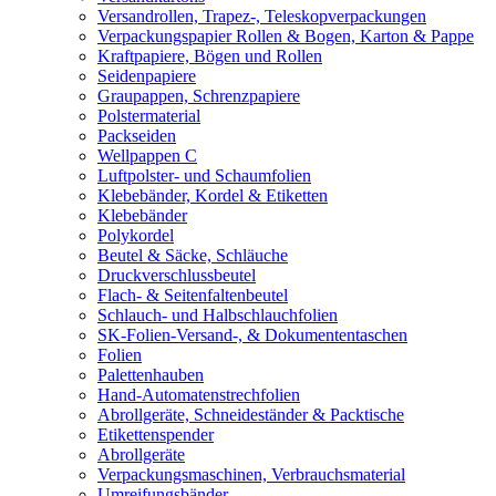
Versandrollen, Trapez-, Teleskopverpackungen
Verpackungspapier Rollen & Bogen, Karton & Pappe
Kraftpapiere, Bögen und Rollen
Seidenpapiere
Graupappen, Schrenzpapiere
Polstermaterial
Packseiden
Wellpappen C
Luftpolster- und Schaumfolien
Klebebänder, Kordel & Etiketten
Klebebänder
Polykordel
Beutel & Säcke, Schläuche
Druckverschlussbeutel
Flach- & Seitenfaltenbeutel
Schlauch- und Halbschlauchfolien
SK-Folien-Versand-, & Dokumententaschen
Folien
Palettenhauben
Hand-Automatenstrechfolien
Abrollgeräte, Schneideständer & Packtische
Etikettenspender
Abrollgeräte
Verpackungsmaschinen, Verbrauchsmaterial
Umreifungsbänder