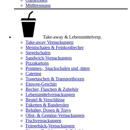
Garderoben
Mülltrennung
Take-away & Lebensmittelverp.
Take-away Verpackungen
Menüschalen & Feinkostbecher
Siegelschalen
Sandwich-Verpackungen
Pizzakartons
Pommes-, Snackschalen und -tüten
Catering
Tragetaschen & Transportboxen
Einweg-Geschirr
Becher, Flaschen & Zubehör
Lebensmittelverpackungen
Beutel & Verschlüsse
Etiketten & Banderolen
Behälter, Dosen & Trays
Obst- & Gemüse-Verpackungen
Fischverpackungen
Feingebäck-Verpackungen