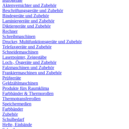
Bürogeräte
Aktenvernichter und Zubehör
Beschriftungsgeräte und Zubehör
Bindegeräte und Zubehör
Laminiergeräte und Zubehör
Diktiergeräte und Zubehör
Rechner
Schreibmaschinen
Drucker, Multifunktionsgeräte und Zubehör
Telefaxgeräte und Zubehör
Schneidemaschinen
Laserpointer, Zeigestäbe
Loch-, Ösgeräte und Zubehör
Falzmaschinen und Zubehör
Frankiermaschinen und Zubehör
Prüfgeräte
Geldzählmaschinen
Produkte fürs Raumklima
Farbbänder & Thermorollen
Thermotransferrollen
Speichermedien
Farbbänder
Zubehör
Schulbedarf
Hefte, Einbände