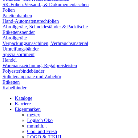
SK-Folien-Versand-, & Dokumententaschen
Folien
Palettenhauben
Hand-Automatenstrechfolien
Abrollgeräte, Schneideständer & Packtische
Etikettenspender
Abrollgeräte
Verpackungsmaschinen, Verbrauchsmaterial
Umreifungsbänder
Spezialsortiment
Handel
Warenauszeichnung, Regalpreisleisten
Polyesterbindebänder
Splintenapparate und Zubehör
Etiketten
Kabelbinder
Kataloge
Karriere
Eigenmarken
me:tex
Logisch Öko
mmmhh...
Cool and Fresh
LOGO & [I´KU]