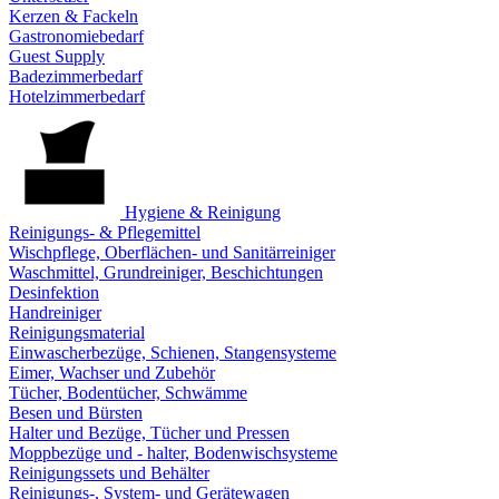
Kerzen & Fackeln
Gastronomiebedarf
Guest Supply
Badezimmerbedarf
Hotelzimmerbedarf
Hygiene & Reinigung
Reinigungs- & Pflegemittel
Wischpflege, Oberflächen- und Sanitärreiniger
Waschmittel, Grundreiniger, Beschichtungen
Desinfektion
Handreiniger
Reinigungsmaterial
Einwascherbezüge, Schienen, Stangensysteme
Eimer, Wachser und Zubehör
Tücher, Bodentücher, Schwämme
Besen und Bürsten
Halter und Bezüge, Tücher und Pressen
Moppbezüge und - halter, Bodenwischsysteme
Reinigungssets und Behälter
Reinigungs-, System- und Gerätewagen