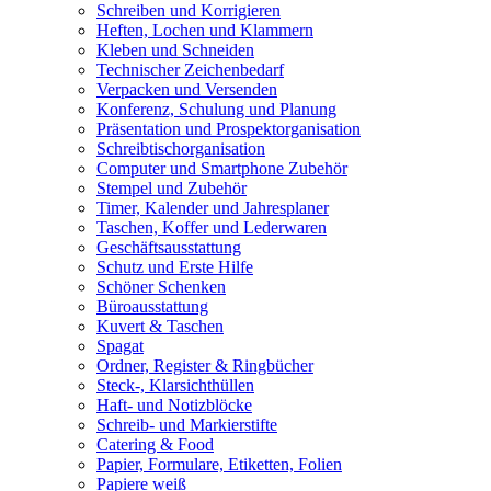
Schreiben und Korrigieren
Heften, Lochen und Klammern
Kleben und Schneiden
Technischer Zeichenbedarf
Verpacken und Versenden
Konferenz, Schulung und Planung
Präsentation und Prospektorganisation
Schreibtischorganisation
Computer und Smartphone Zubehör
Stempel und Zubehör
Timer, Kalender und Jahresplaner
Taschen, Koffer und Lederwaren
Geschäftsausstattung
Schutz und Erste Hilfe
Schöner Schenken
Büroausstattung
Kuvert & Taschen
Spagat
Ordner, Register & Ringbücher
Steck-, Klarsichthüllen
Haft- und Notizblöcke
Schreib- und Markierstifte
Catering & Food
Papier, Formulare, Etiketten, Folien
Papiere weiß