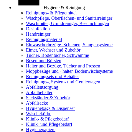
Hygiene & Reinigung
Reinigungs- & Pflegemittel
Wischpflege, Oberflächen- und Sanitärreiniger
Waschmittel, Grundreiniger, Beschichtungen
Desinfektion
Handreiniger
Reinigungsmaterial
Einwascherbezüge, Schienen, Stangensysteme
Eimer, Wachser und Zubehör
Tücher, Bodentücher, Schwämme
Besen und Bürsten
Halter und Bezüge, Tücher und Pressen
Moppbezüge und - halter, Bodenwischsysteme
Reinigungssets und Behälter
Reinigungs-, System- und Gerätewagen
Abfallentsorgung
Abfallbehälter
Sackständer & Zubehör
Abfallsäcke
Hygienebags & Dispenser
Wäschekörbe
Klinik- & Pflegebedarf
Klinik- und Pflegebedarf
Hygienepapiere