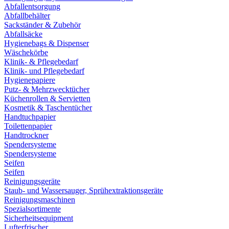
Abfallentsorgung
Abfallbehälter
Sackständer & Zubehör
Abfallsäcke
Hygienebags & Dispenser
Wäschekörbe
Klinik- & Pflegebedarf
Klinik- und Pflegebedarf
Hygienepapiere
Putz- & Mehrzwecktücher
Küchenrollen & Servietten
Kosmetik & Taschentücher
Handtuchpapier
Toilettenpapier
Handtrockner
Spendersysteme
Spendersysteme
Seifen
Seifen
Reinigungsgeräte
Staub- und Wassersauger, Sprühextraktionsgeräte
Reinigungsmaschinen
Spezialsortimente
Sicherheitsequipment
Lufterfrischer