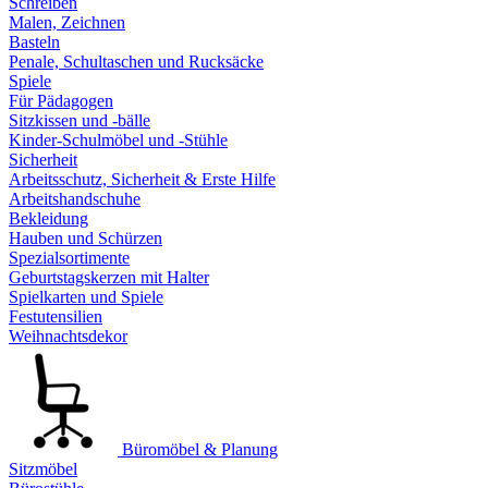
Schreiben
Malen, Zeichnen
Basteln
Penale, Schultaschen und Rucksäcke
Spiele
Für Pädagogen
Sitzkissen und -bälle
Kinder-Schulmöbel und -Stühle
Sicherheit
Arbeitsschutz, Sicherheit & Erste Hilfe
Arbeitshandschuhe
Bekleidung
Hauben und Schürzen
Spezialsortimente
Geburtstagskerzen mit Halter
Spielkarten und Spiele
Festutensilien
Weihnachtsdekor
Büromöbel & Planung
Sitzmöbel