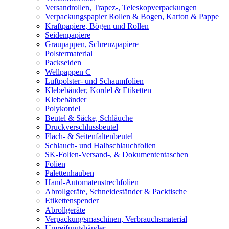
Versandrollen, Trapez-, Teleskopverpackungen
Verpackungspapier Rollen & Bogen, Karton & Pappe
Kraftpapiere, Bögen und Rollen
Seidenpapiere
Graupappen, Schrenzpapiere
Polstermaterial
Packseiden
Wellpappen C
Luftpolster- und Schaumfolien
Klebebänder, Kordel & Etiketten
Klebebänder
Polykordel
Beutel & Säcke, Schläuche
Druckverschlussbeutel
Flach- & Seitenfaltenbeutel
Schlauch- und Halbschlauchfolien
SK-Folien-Versand-, & Dokumententaschen
Folien
Palettenhauben
Hand-Automatenstrechfolien
Abrollgeräte, Schneideständer & Packtische
Etikettenspender
Abrollgeräte
Verpackungsmaschinen, Verbrauchsmaterial
Umreifungsbänder