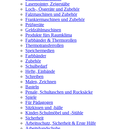
Laserpointer, Zeigestäbe
Loch-, Ösgeräte und Zubehör
Falzmaschinen und Zubehör
Frankiermaschinen und Zubehör
Prüfgeräte
Geldzählmaschinen
Produkte fürs Raumklima
Farbbänder & Thermorollen
Thermotransferrollen
Speichermedien
Farbbänder
Zubehör
Schulbedarf
Hefte, Einbände
Schreiben
Malen, Zeichnen
Basteln
Penale, Schultaschen und Rucksäcke
Spiele
Für Pädagogen
Sitzkissen und -bälle
Kinder-Schulmöbel und -Stühle
Sicherheit
Arbeitsschutz, Sicherheit & Erste Hilfe
Arbeitshandschuhe