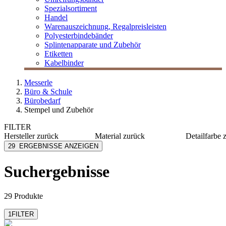
Spezialsortiment
Handel
Warenauszeichnung, Regalpreisleisten
Polyesterbindebänder
Splintenapparate und Zubehör
Etiketten
Kabelbinder
Messerle
Büro & Schule
Bürobedarf
Stempel und Zubehör
FILTER
Hersteller
zurück
Material
zurück
Detailfarbe
Bene
Metall
blau
29
ERGEBNISSE ANZEIGEN
Colop
Kunststoff
blau/rot
d.rect
grün
Suchergebnisse
Maul
rot
MESSERLE
schwarz
mehr anzeigen
mehr anzeig
29 Produkte
1
FILTER