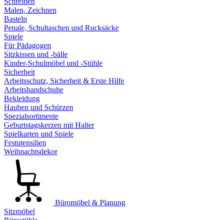
Schreiben
Malen, Zeichnen
Basteln
Penale, Schultaschen und Rucksäcke
Spiele
Für Pädagogen
Sitzkissen und -bälle
Kinder-Schulmöbel und -Stühle
Sicherheit
Arbeitsschutz, Sicherheit & Erste Hilfe
Arbeitshandschuhe
Bekleidung
Hauben und Schürzen
Spezialsortimente
Geburtstagskerzen mit Halter
Spielkarten und Spiele
Festutensilien
Weihnachtsdekor
Büromöbel & Planung
Sitzmöbel