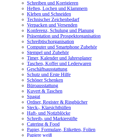
Schreiben und Korrigieren
Heften, Lochen und Klammern
Kleben und Schneiden
Technischer Zeichenbedarf
Verpacken und Versenden
Konferenz, Schulung und Planung
Präsentation und Prospektorganisation
Schreibtischorganisation
Computer und Smartphone Zubehör
Stempel und Zubehör
Timer, Kalender und Jahresplaner
Taschen, Koffer und Lederwaren
Geschäftsausstattung
Schutz und Erste Hilfe
Schöner Schenken
Büroausstattung
Kuvert & Taschen
Spagat
Ordner, Register & Ringbücher
Steck-, Klarsichthüllen
Haft- und Notizblöcke
Schreib- und Markierstifte
Catering & Food
Papier, Formulare, Etiketten, Folien
Papiere weiß