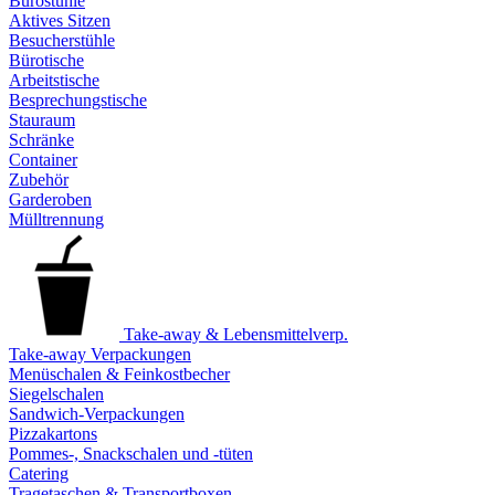
Bürostühle
Aktives Sitzen
Besucherstühle
Bürotische
Arbeitstische
Besprechungstische
Stauraum
Schränke
Container
Zubehör
Garderoben
Mülltrennung
Take-away & Lebensmittelverp.
Take-away Verpackungen
Menüschalen & Feinkostbecher
Siegelschalen
Sandwich-Verpackungen
Pizzakartons
Pommes-, Snackschalen und -tüten
Catering
Tragetaschen & Transportboxen