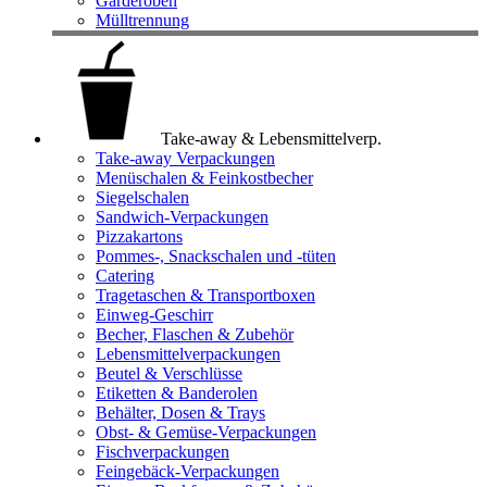
Garderoben
Mülltrennung
Take-away & Lebensmittelverp.
Take-away Verpackungen
Menüschalen & Feinkostbecher
Siegelschalen
Sandwich-Verpackungen
Pizzakartons
Pommes-, Snackschalen und -tüten
Catering
Tragetaschen & Transportboxen
Einweg-Geschirr
Becher, Flaschen & Zubehör
Lebensmittelverpackungen
Beutel & Verschlüsse
Etiketten & Banderolen
Behälter, Dosen & Trays
Obst- & Gemüse-Verpackungen
Fischverpackungen
Feingebäck-Verpackungen