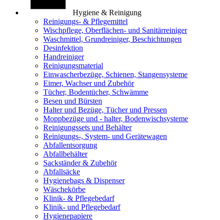
Hygiene & Reinigung
Reinigungs- & Pflegemittel
Wischpflege, Oberflächen- und Sanitärreiniger
Waschmittel, Grundreiniger, Beschichtungen
Desinfektion
Handreiniger
Reinigungsmaterial
Einwascherbezüge, Schienen, Stangensysteme
Eimer, Wachser und Zubehör
Tücher, Bodentücher, Schwämme
Besen und Bürsten
Halter und Bezüge, Tücher und Pressen
Moppbezüge und - halter, Bodenwischsysteme
Reinigungssets und Behälter
Reinigungs-, System- und Gerätewagen
Abfallentsorgung
Abfallbehälter
Sackständer & Zubehör
Abfallsäcke
Hygienebags & Dispenser
Wäschekörbe
Klinik- & Pflegebedarf
Klinik- und Pflegebedarf
Hygienepapiere