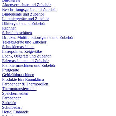
Bürogeräte
Aktenvernichter und Zubehör
Beschriftungsgeräte und Zubehör
Bindegeräte und Zubehör
Laminiergeräte und Zubehör
Diktiergeräte und Zubehör
Rechner
Schreibmaschinen
Drucker, Multifunktionsgeräte und Zubehör
Telefaxgeräte und Zubehör
Schneidemaschinen
Laserpointer, Zeigestäbe
Loch-, Ösgeräte und Zubehör
Falzmaschinen und Zubehör
Frankiermaschinen und Zubehör
Prüfgeräte
Geldzählmaschinen
Produkte fürs Raumklima
Farbbänder & Thermorollen
Thermotransferrollen
Speichermedien
Farbbänder
Zubehör
Schulbedarf
Hefte, Einbände