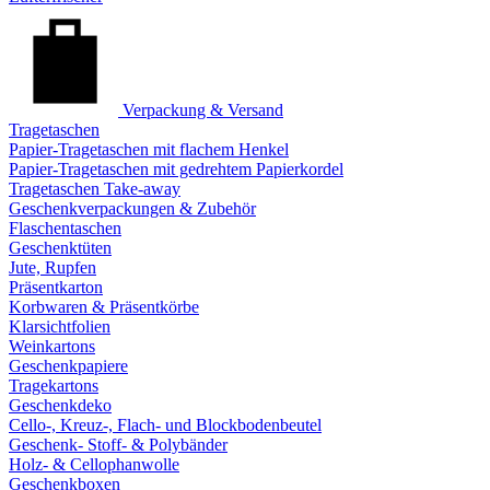
Verpackung & Versand
Tragetaschen
Papier-Tragetaschen mit flachem Henkel
Papier-Tragetaschen mit gedrehtem Papierkordel
Tragetaschen Take-away
Geschenkverpackungen & Zubehör
Flaschentaschen
Geschenktüten
Jute, Rupfen
Präsentkarton
Korbwaren & Präsentkörbe
Klarsichtfolien
Weinkartons
Geschenkpapiere
Tragekartons
Geschenkdeko
Cello-, Kreuz-, Flach- und Blockbodenbeutel
Geschenk- Stoff- & Polybänder
Holz- & Cellophanwolle
Geschenkboxen