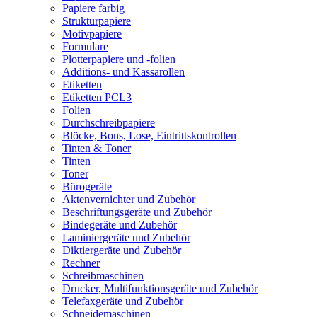
Papiere farbig
Strukturpapiere
Motivpapiere
Formulare
Plotterpapiere und -folien
Additions- und Kassarollen
Etiketten
Etiketten PCL3
Folien
Durchschreibpapiere
Blöcke, Bons, Lose, Eintrittskontrollen
Tinten & Toner
Tinten
Toner
Bürogeräte
Aktenvernichter und Zubehör
Beschriftungsgeräte und Zubehör
Bindegeräte und Zubehör
Laminiergeräte und Zubehör
Diktiergeräte und Zubehör
Rechner
Schreibmaschinen
Drucker, Multifunktionsgeräte und Zubehör
Telefaxgeräte und Zubehör
Schneidemaschinen