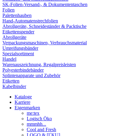
SK-Folien-Versand-, & Dokumententaschen
Folien
Palettenhauben
Hand-Automatenstrechfolien
Abrollgeräte, Schneideständer & Packtische
Etikettenspender
Abrollgeräte
Verpackungsmaschinen, Verbrauchsmaterial
Umreifungsbänder
Spezialsortiment
Handel
Warenauszeichnung, Regalpreisleisten
Polyesterbindebänder
Splintenapparate und Zubehör
Etiketten
Kabelbinder
Kataloge
Karriere
Eigenmarken
me:tex
Logisch Öko
mmmhh...
Cool and Fresh
LOGO & [I´KU]