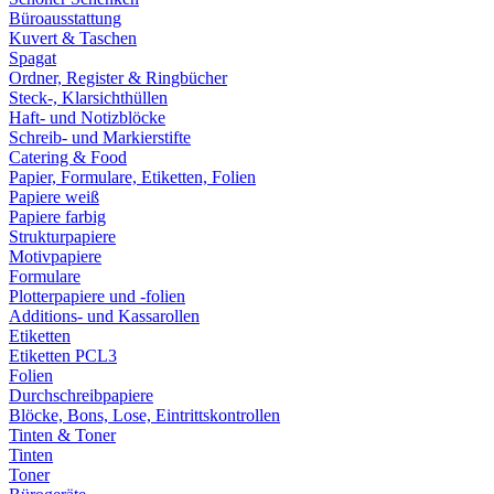
Büroausstattung
Kuvert & Taschen
Spagat
Ordner, Register & Ringbücher
Steck-, Klarsichthüllen
Haft- und Notizblöcke
Schreib- und Markierstifte
Catering & Food
Papier, Formulare, Etiketten, Folien
Papiere weiß
Papiere farbig
Strukturpapiere
Motivpapiere
Formulare
Plotterpapiere und -folien
Additions- und Kassarollen
Etiketten
Etiketten PCL3
Folien
Durchschreibpapiere
Blöcke, Bons, Lose, Eintrittskontrollen
Tinten & Toner
Tinten
Toner