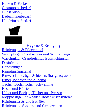
Kerzen & Fackeln
Gastronomiebedarf
Guest Supply
Badezimmerbedarf
Hotelzimmerbedarf
Hygiene & Reinigung
Reinigungs- & Pflegemittel
Wischpflege, Oberflächen- und Sanitärreiniger
Waschmittel, Grundreiniger, Beschichtungen
Desinfektion
Handreiniger
Reinigungsmaterial
Einwascherbezüge, Schienen, Stangensysteme
Eimer, Wachser und Zubehör
Tücher, Bodentücher, Schwämme
Besen und Bürsten
Halter und Bezüge, Tücher und Pressen
Moppbezüge und - halter, Bodenwischsysteme
Reinigungssets und Behälter
Reinigungs-, System- und Gerätewagen