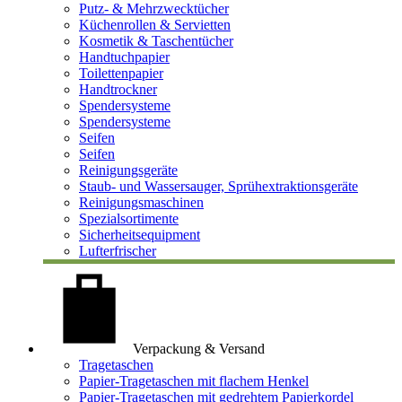
Putz- & Mehrzwecktücher
Küchenrollen & Servietten
Kosmetik & Taschentücher
Handtuchpapier
Toilettenpapier
Handtrockner
Spendersysteme
Spendersysteme
Seifen
Seifen
Reinigungsgeräte
Staub- und Wassersauger, Sprühextraktionsgeräte
Reinigungsmaschinen
Spezialsortimente
Sicherheitsequipment
Lufterfrischer
Verpackung & Versand
Tragetaschen
Papier-Tragetaschen mit flachem Henkel
Papier-Tragetaschen mit gedrehtem Papierkordel