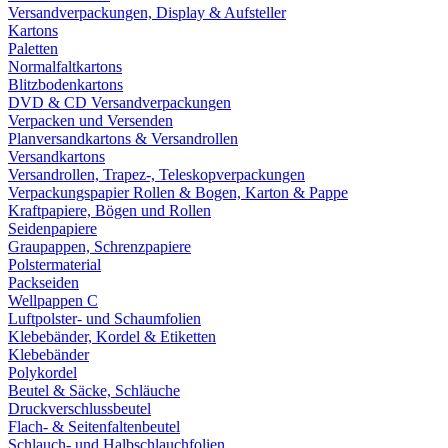
Versandverpackungen, Display & Aufsteller
Kartons
Paletten
Normalfaltkartons
Blitzbodenkartons
DVD & CD Versandverpackungen
Verpacken und Versenden
Planversandkartons & Versandrollen
Versandkartons
Versandrollen, Trapez-, Teleskopverpackungen
Verpackungspapier Rollen & Bogen, Karton & Pappe
Kraftpapiere, Bögen und Rollen
Seidenpapiere
Graupappen, Schrenzpapiere
Polstermaterial
Packseiden
Wellpappen C
Luftpolster- und Schaumfolien
Klebebänder, Kordel & Etiketten
Klebebänder
Polykordel
Beutel & Säcke, Schläuche
Druckverschlussbeutel
Flach- & Seitenfaltenbeutel
Schlauch- und Halbschlauchfolien