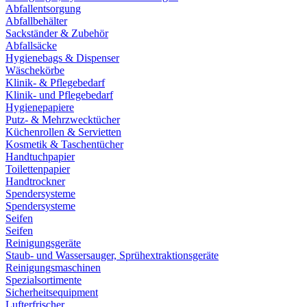
Abfallentsorgung
Abfallbehälter
Sackständer & Zubehör
Abfallsäcke
Hygienebags & Dispenser
Wäschekörbe
Klinik- & Pflegebedarf
Klinik- und Pflegebedarf
Hygienepapiere
Putz- & Mehrzwecktücher
Küchenrollen & Servietten
Kosmetik & Taschentücher
Handtuchpapier
Toilettenpapier
Handtrockner
Spendersysteme
Spendersysteme
Seifen
Seifen
Reinigungsgeräte
Staub- und Wassersauger, Sprühextraktionsgeräte
Reinigungsmaschinen
Spezialsortimente
Sicherheitsequipment
Lufterfrischer