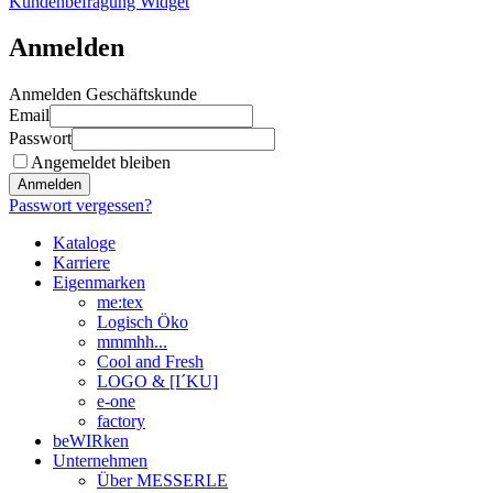
Kundenbefragung Widget
Anmelden
Anmelden Geschäftskunde
Email
Passwort
Angemeldet bleiben
Anmelden
Passwort vergessen?
Kataloge
Karriere
Eigenmarken
me:tex
Logisch Öko
mmmhh...
Cool and Fresh
LOGO & [I´KU]
e-one
factory
beWIRken
Unternehmen
Über MESSERLE