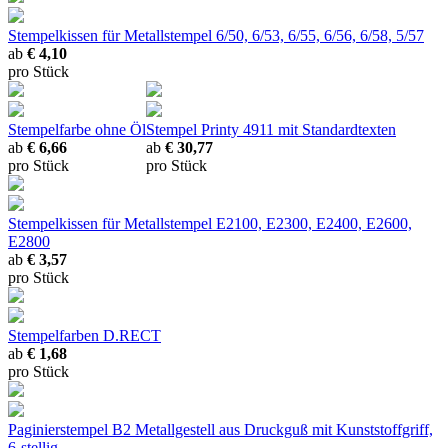
Stempelkissen für Metallstempel
6/50, 6/53, 6/55, 6/56, 6/58, 5/57
ab
€ 4,10
pro Stück
Stempelfarbe ohne Öl
Stempel Printy 4911 mit Standardtexten
ab
€ 6,66
ab
€ 30,77
pro Stück
pro Stück
Stempelkissen für Metallstempel
E2100, E2300, E2400, E2600,
E2800
ab
€ 3,57
pro Stück
Stempelfarben D.RECT
ab
€ 1,68
pro Stück
Paginierstempel B2
Metallgestell aus Druckguß mit Kunststoffgriff,
6-stellig