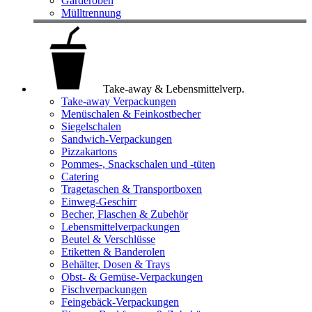
Garderoben
Mülltrennung
Take-away & Lebensmittelverp.
Take-away Verpackungen
Menüschalen & Feinkostbecher
Siegelschalen
Sandwich-Verpackungen
Pizzakartons
Pommes-, Snackschalen und -tüten
Catering
Tragetaschen & Transportboxen
Einweg-Geschirr
Becher, Flaschen & Zubehör
Lebensmittelverpackungen
Beutel & Verschlüsse
Etiketten & Banderolen
Behälter, Dosen & Trays
Obst- & Gemüse-Verpackungen
Fischverpackungen
Feingebäck-Verpackungen