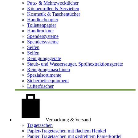
Putz- & Mehrzwecktücher
Küchenrollen & Servietten
Kosmetik & Taschentücher
Handtuchpapier
Toilettenpapier
Handtrockner
Spendersysteme
Spendersysteme
Seifen
Seifen
Reinigungsgeräte
Staub- und Wassersauger, Sprühextraktionsgeräte
Reinigungsmaschinen
Spezialsortimente
Sicherheitsequipment
Lufterfrischer
Verpackung & Versand
Tragetaschen
Papier-Tragetaschen mit flachem Henkel
Papier-Tragetaschen mit gedrehtem Papierkordel