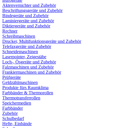
Bürogeräte
Aktenvernichter und Zubehör
Beschriftungsgeräte und Zubehör
Bindegeräte und Zubehör
Laminiergeräte und Zubehör
Diktiergeräte und Zubehör
Rechner
Schreibmaschinen
Drucker, Multifunktionsgeräte und Zubehör
Telefaxgeräte und Zubehör
Schneidemaschinen
Laserpointer, Zeigestäbe
Loch-, Ösgeräte und Zubehör
Falzmaschinen und Zubehör
Frankiermaschinen und Zubehör
Prüfgeräte
Geldzählmaschinen
Produkte fürs Raumklima
Farbbänder & Thermorollen
Thermotransferrollen
Speichermedien
Farbbänder
Zubehör
Schulbedarf
Hefte, Einbände