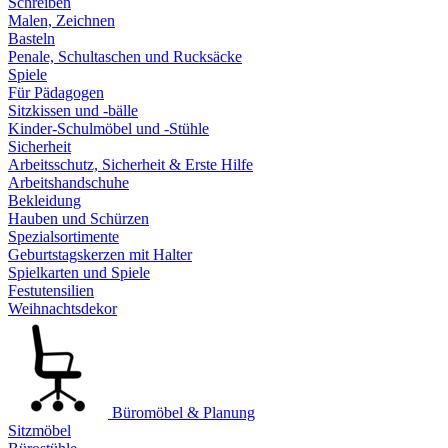
Schreiben
Malen, Zeichnen
Basteln
Penale, Schultaschen und Rucksäcke
Spiele
Für Pädagogen
Sitzkissen und -bälle
Kinder-Schulmöbel und -Stühle
Sicherheit
Arbeitsschutz, Sicherheit & Erste Hilfe
Arbeitshandschuhe
Bekleidung
Hauben und Schürzen
Spezialsortimente
Geburtstagskerzen mit Halter
Spielkarten und Spiele
Festutensilien
Weihnachtsdekor
Büromöbel & Planung
Sitzmöbel