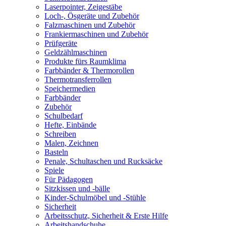
Laserpointer, Zeigestäbe
Loch-, Ösgeräte und Zubehör
Falzmaschinen und Zubehör
Frankiermaschinen und Zubehör
Prüfgeräte
Geldzählmaschinen
Produkte fürs Raumklima
Farbbänder & Thermorollen
Thermotransferrollen
Speichermedien
Farbbänder
Zubehör
Schulbedarf
Hefte, Einbände
Schreiben
Malen, Zeichnen
Basteln
Penale, Schultaschen und Rucksäcke
Spiele
Für Pädagogen
Sitzkissen und -bälle
Kinder-Schulmöbel und -Stühle
Sicherheit
Arbeitsschutz, Sicherheit & Erste Hilfe
Arbeitshandschuhe