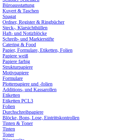
Büroausstattung
Kuvert & Taschen
Spagat
Ordner, Register & Ringbücher
Steck-, Klarsichthüllen
Haft- und Notizblöcke
Schreib- und Markierstifte
Catering & Food
Papier, Formulare, Etiketten, Folien
Papiere weiß
Papiere farbig
Strukturpapiere
Motivpapiere
Formulare
Plotterpapiere und -folien
Additions- und Kassarollen
Etiketten
Etiketten PCL3
Folien
Durchschreibpapiere
Blöcke, Bons, Lose, Eintrittskontrollen
Tinten & Toner
Tinten
Toner