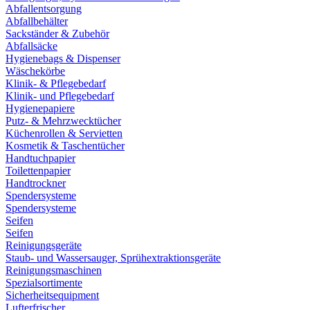
Abfallentsorgung
Abfallbehälter
Sackständer & Zubehör
Abfallsäcke
Hygienebags & Dispenser
Wäschekörbe
Klinik- & Pflegebedarf
Klinik- und Pflegebedarf
Hygienepapiere
Putz- & Mehrzwecktücher
Küchenrollen & Servietten
Kosmetik & Taschentücher
Handtuchpapier
Toilettenpapier
Handtrockner
Spendersysteme
Spendersysteme
Seifen
Seifen
Reinigungsgeräte
Staub- und Wassersauger, Sprühextraktionsgeräte
Reinigungsmaschinen
Spezialsortimente
Sicherheitsequipment
Lufterfrischer