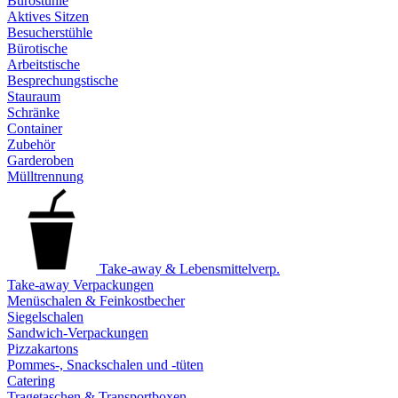
Bürostühle
Aktives Sitzen
Besucherstühle
Bürotische
Arbeitstische
Besprechungstische
Stauraum
Schränke
Container
Zubehör
Garderoben
Mülltrennung
Take-away & Lebensmittelverp.
Take-away Verpackungen
Menüschalen & Feinkostbecher
Siegelschalen
Sandwich-Verpackungen
Pizzakartons
Pommes-, Snackschalen und -tüten
Catering
Tragetaschen & Transportboxen