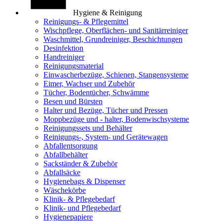
Hygiene & Reinigung
Reinigungs- & Pflegemittel
Wischpflege, Oberflächen- und Sanitärreiniger
Waschmittel, Grundreiniger, Beschichtungen
Desinfektion
Handreiniger
Reinigungsmaterial
Einwascherbezüge, Schienen, Stangensysteme
Eimer, Wachser und Zubehör
Tücher, Bodentücher, Schwämme
Besen und Bürsten
Halter und Bezüge, Tücher und Pressen
Moppbezüge und - halter, Bodenwischsysteme
Reinigungssets und Behälter
Reinigungs-, System- und Gerätewagen
Abfallentsorgung
Abfallbehälter
Sackständer & Zubehör
Abfallsäcke
Hygienebags & Dispenser
Wäschekörbe
Klinik- & Pflegebedarf
Klinik- und Pflegebedarf
Hygienepapiere