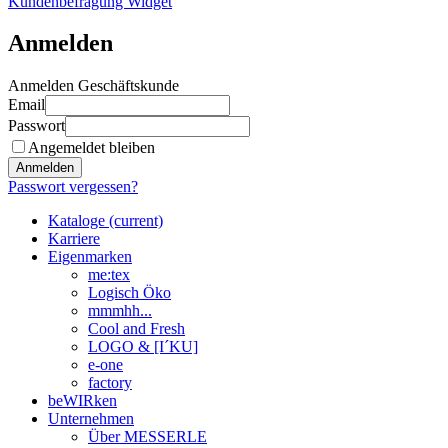
Kundenbefragung Widget
Anmelden
Anmelden Geschäftskunde
Email
Passwort
Angemeldet bleiben
Anmelden
Passwort vergessen?
Kataloge
(current)
Karriere
Eigenmarken
me:tex
Logisch Öko
mmmhh...
Cool and Fresh
LOGO & [I´KU]
e-one
factory
beWIRken
Unternehmen
Über MESSERLE