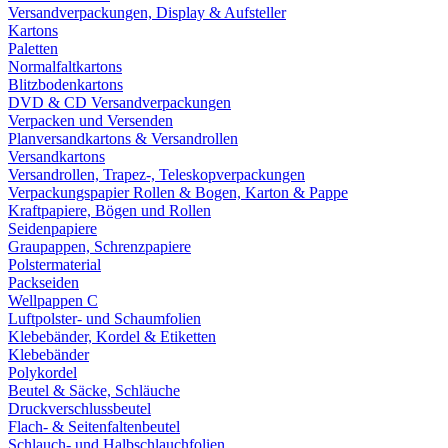
Versandverpackungen, Display & Aufsteller
Kartons
Paletten
Normalfaltkartons
Blitzbodenkartons
DVD & CD Versandverpackungen
Verpacken und Versenden
Planversandkartons & Versandrollen
Versandkartons
Versandrollen, Trapez-, Teleskopverpackungen
Verpackungspapier Rollen & Bogen, Karton & Pappe
Kraftpapiere, Bögen und Rollen
Seidenpapiere
Graupappen, Schrenzpapiere
Polstermaterial
Packseiden
Wellpappen C
Luftpolster- und Schaumfolien
Klebebänder, Kordel & Etiketten
Klebebänder
Polykordel
Beutel & Säcke, Schläuche
Druckverschlussbeutel
Flach- & Seitenfaltenbeutel
Schlauch- und Halbschlauchfolien