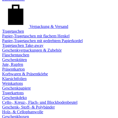
Verpackung & Versand
Tragetaschen
Papier-Tragetaschen mit flachem Henkel
Papier-Tragetaschen mit gedrehtem Papierkordel
Tragetaschen Take-away
Geschenkverpackungen & Zubehör
Flaschentaschen
Geschenktüten
Jute, Rupfen
Präsentkarton
Korbwaren & Präsentkörbe
Klarsichtfolien
Weinkartons
Geschenkpapiere
Tragekartons
Geschenkdeko
Cello-, Kreuz-, Flach- und Blockbodenbeutel
Geschenk- Stoff- & Polybänder
Holz- & Cellophanwolle
Geschenkboxen