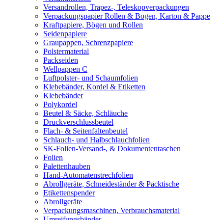
Versandrollen, Trapez-, Teleskopverpackungen
Verpackungspapier Rollen & Bogen, Karton & Pappe
Kraftpapiere, Bögen und Rollen
Seidenpapiere
Graupappen, Schrenzpapiere
Polstermaterial
Packseiden
Wellpappen C
Luftpolster- und Schaumfolien
Klebebänder, Kordel & Etiketten
Klebebänder
Polykordel
Beutel & Säcke, Schläuche
Druckverschlussbeutel
Flach- & Seitenfaltenbeutel
Schlauch- und Halbschlauchfolien
SK-Folien-Versand-, & Dokumententaschen
Folien
Palettenhauben
Hand-Automatenstrechfolien
Abrollgeräte, Schneideständer & Packtische
Etikettenspender
Abrollgeräte
Verpackungsmaschinen, Verbrauchsmaterial
Umreifungsbänder