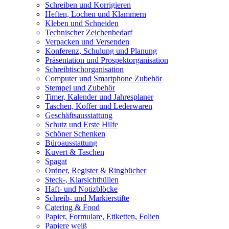
Schreiben und Korrigieren
Heften, Lochen und Klammern
Kleben und Schneiden
Technischer Zeichenbedarf
Verpacken und Versenden
Konferenz, Schulung und Planung
Präsentation und Prospektorganisation
Schreibtischorganisation
Computer und Smartphone Zubehör
Stempel und Zubehör
Timer, Kalender und Jahresplaner
Taschen, Koffer und Lederwaren
Geschäftsausstattung
Schutz und Erste Hilfe
Schöner Schenken
Büroausstattung
Kuvert & Taschen
Spagat
Ordner, Register & Ringbücher
Steck-, Klarsichthüllen
Haft- und Notizblöcke
Schreib- und Markierstifte
Catering & Food
Papier, Formulare, Etiketten, Folien
Papiere weiß