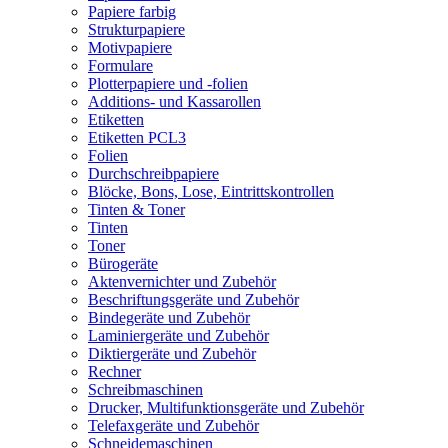
Papiere farbig
Strukturpapiere
Motivpapiere
Formulare
Plotterpapiere und -folien
Additions- und Kassarollen
Etiketten
Etiketten PCL3
Folien
Durchschreibpapiere
Blöcke, Bons, Lose, Eintrittskontrollen
Tinten & Toner
Tinten
Toner
Bürogeräte
Aktenvernichter und Zubehör
Beschriftungsgeräte und Zubehör
Bindegeräte und Zubehör
Laminiergeräte und Zubehör
Diktiergeräte und Zubehör
Rechner
Schreibmaschinen
Drucker, Multifunktionsgeräte und Zubehör
Telefaxgeräte und Zubehör
Schneidemaschinen