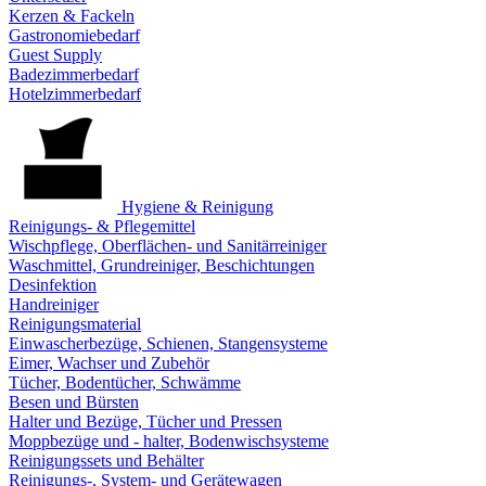
Kerzen & Fackeln
Gastronomiebedarf
Guest Supply
Badezimmerbedarf
Hotelzimmerbedarf
Hygiene & Reinigung
Reinigungs- & Pflegemittel
Wischpflege, Oberflächen- und Sanitärreiniger
Waschmittel, Grundreiniger, Beschichtungen
Desinfektion
Handreiniger
Reinigungsmaterial
Einwascherbezüge, Schienen, Stangensysteme
Eimer, Wachser und Zubehör
Tücher, Bodentücher, Schwämme
Besen und Bürsten
Halter und Bezüge, Tücher und Pressen
Moppbezüge und - halter, Bodenwischsysteme
Reinigungssets und Behälter
Reinigungs-, System- und Gerätewagen