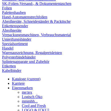
SK-Folien-Versand-, & Dokumententaschen
Folien
Palettenhauben
Hand-Automatenstrechfolien
Abrollgeräte, Schneideständer & Packtische
Etikettenspender
Abrollgeräte
Verpackungsmaschinen, Verbrauchsmaterial
Umreifungsbänder
Spezialsortiment
Handel
Warenauszeichnung, Regalpreisleisten
Polyesterbindebänder
Splintenapparate und Zubehör
Etiketten
Kabelbinder
Kataloge
(current)
Karriere
Eigenmarken
me:tex
Logisch Öko
mmmhh...
Cool and Fresh
LOGO & [I´KU]