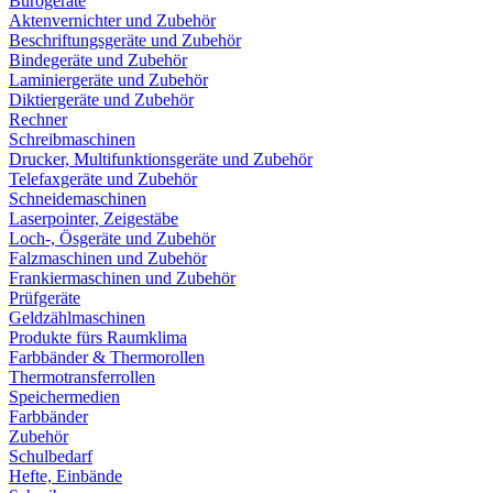
Bürogeräte
Aktenvernichter und Zubehör
Beschriftungsgeräte und Zubehör
Bindegeräte und Zubehör
Laminiergeräte und Zubehör
Diktiergeräte und Zubehör
Rechner
Schreibmaschinen
Drucker, Multifunktionsgeräte und Zubehör
Telefaxgeräte und Zubehör
Schneidemaschinen
Laserpointer, Zeigestäbe
Loch-, Ösgeräte und Zubehör
Falzmaschinen und Zubehör
Frankiermaschinen und Zubehör
Prüfgeräte
Geldzählmaschinen
Produkte fürs Raumklima
Farbbänder & Thermorollen
Thermotransferrollen
Speichermedien
Farbbänder
Zubehör
Schulbedarf
Hefte, Einbände