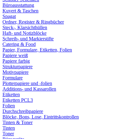
Büroausstattung
Kuvert & Taschen
Spagat
Ordner, Register & Ringbücher
Steck-, Klarsichthüllen
Haft- und Notizblöcke
Schreib- und Markierstifte
Catering & Food
Papier, Formulare, Etiketten, Folien
Papiere weiß
Papiere farbig
Strukturpapiere
Motivpapiere
Formulare
Plotterpapiere und -folien
Additions- und Kassarollen
Etiketten
Etiketten PCL3
Folien
Durchschreibpapiere
Blöcke, Bons, Lose, Eintrittskontrollen
Tinten & Toner
Tinten
Toner