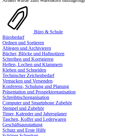
Artikel wurde zum Warenkorb hinzugefügt
Büro & Schule
Bürobedarf
Ordnen und Sortieren
Ablegen und Archivieren
Bücher, Blöcke und Haftnotizen
Schreiben und Korrigieren
Heften, Lochen und Klammern
Kleben und Schneiden
Technischer Zeichenbedarf
Verpacken und Versenden
Konferenz, Schulung und Planung
Präsentation und Prospektorganisation
Schreibtischorganisation
Computer und Smartphone Zubehör
Stempel und Zubehör
Timer, Kalender und Jahresplaner
Taschen, Koffer und Lederwaren
Geschäftsausstattung
Schutz und Erste Hilfe
Schöner Schenken