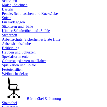
Schreiben
Malen, Zeichnen
Basteln
Penale, Schultaschen und Rucksäcke
Spiele
Für Pädagogen
Sitzkissen und -bälle
Kinder-Schulmöbel und -Stühle
Sicherheit
Arbeitsschutz, Sicherheit & Erste Hilfe
Arbeitshandschuhe
Bekleidung
Hauben und Schürzen
Spezialsortimente
Geburtstagskerzen mit Halter
Spielkarten und Spiele
Festutensilien
Weihnachtsdekor
Büromöbel & Planung
Sitzmöbel