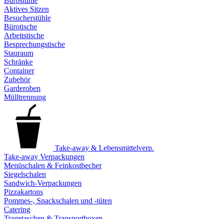
Bürostühle
Aktives Sitzen
Besucherstühle
Bürotische
Arbeitstische
Besprechungstische
Stauraum
Schränke
Container
Zubehör
Garderoben
Mülltrennung
Take-away & Lebensmittelverp.
Take-away Verpackungen
Menüschalen & Feinkostbecher
Siegelschalen
Sandwich-Verpackungen
Pizzakartons
Pommes-, Snackschalen und -tüten
Catering
Tragetaschen & Transportboxen