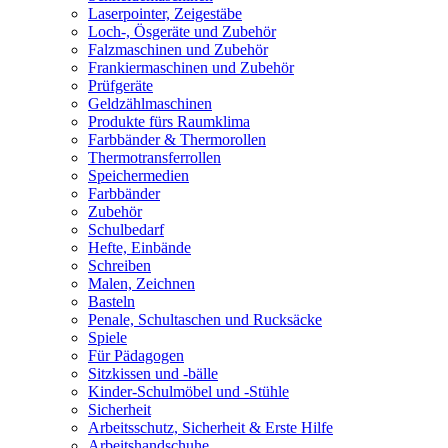
Laserpointer, Zeigestäbe
Loch-, Ösgeräte und Zubehör
Falzmaschinen und Zubehör
Frankiermaschinen und Zubehör
Prüfgeräte
Geldzählmaschinen
Produkte fürs Raumklima
Farbbänder & Thermorollen
Thermotransferrollen
Speichermedien
Farbbänder
Zubehör
Schulbedarf
Hefte, Einbände
Schreiben
Malen, Zeichnen
Basteln
Penale, Schultaschen und Rucksäcke
Spiele
Für Pädagogen
Sitzkissen und -bälle
Kinder-Schulmöbel und -Stühle
Sicherheit
Arbeitsschutz, Sicherheit & Erste Hilfe
Arbeitshandschuhe