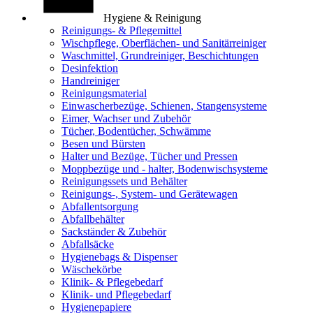
Hygiene & Reinigung
Reinigungs- & Pflegemittel
Wischpflege, Oberflächen- und Sanitärreiniger
Waschmittel, Grundreiniger, Beschichtungen
Desinfektion
Handreiniger
Reinigungsmaterial
Einwascherbezüge, Schienen, Stangensysteme
Eimer, Wachser und Zubehör
Tücher, Bodentücher, Schwämme
Besen und Bürsten
Halter und Bezüge, Tücher und Pressen
Moppbezüge und - halter, Bodenwischsysteme
Reinigungssets und Behälter
Reinigungs-, System- und Gerätewagen
Abfallentsorgung
Abfallbehälter
Sackständer & Zubehör
Abfallsäcke
Hygienebags & Dispenser
Wäschekörbe
Klinik- & Pflegebedarf
Klinik- und Pflegebedarf
Hygienepapiere