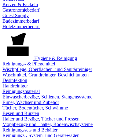
Kerzen & Fackeln
Gastronomiebedarf
Guest Supply
Badezimmerbedarf
Hotelzimmerbedarf
Hygiene & Reinigung
Reinigungs- & Pflegemittel
Wischpflege, Oberflächen- und Sanitärreiniger
Waschmittel, Grundreiniger, Beschichtungen
Desinfektion
Handreiniger
Reinigungsmaterial
Einwascherbezüge, Schienen, Stangensysteme
Eimer, Wachser und Zubehör
Tücher, Bodentücher, Schwämme
Besen und Bürsten
Halter und Bezüge, Tücher und Pressen
Moppbezüge und - halter, Bodenwischsysteme
Reinigungssets und Behälter
Reinigungs-, System- und Gerätewagen