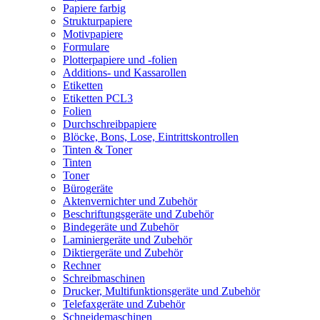
Papiere farbig
Strukturpapiere
Motivpapiere
Formulare
Plotterpapiere und -folien
Additions- und Kassarollen
Etiketten
Etiketten PCL3
Folien
Durchschreibpapiere
Blöcke, Bons, Lose, Eintrittskontrollen
Tinten & Toner
Tinten
Toner
Bürogeräte
Aktenvernichter und Zubehör
Beschriftungsgeräte und Zubehör
Bindegeräte und Zubehör
Laminiergeräte und Zubehör
Diktiergeräte und Zubehör
Rechner
Schreibmaschinen
Drucker, Multifunktionsgeräte und Zubehör
Telefaxgeräte und Zubehör
Schneidemaschinen