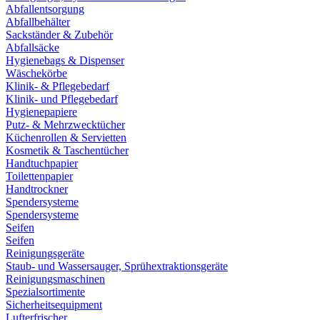
Abfallentsorgung
Abfallbehälter
Sackständer & Zubehör
Abfallsäcke
Hygienebags & Dispenser
Wäschekörbe
Klinik- & Pflegebedarf
Klinik- und Pflegebedarf
Hygienepapiere
Putz- & Mehrzwecktücher
Küchenrollen & Servietten
Kosmetik & Taschentücher
Handtuchpapier
Toilettenpapier
Handtrockner
Spendersysteme
Spendersysteme
Seifen
Seifen
Reinigungsgeräte
Staub- und Wassersauger, Sprühextraktionsgeräte
Reinigungsmaschinen
Spezialsortimente
Sicherheitsequipment
Lufterfrischer