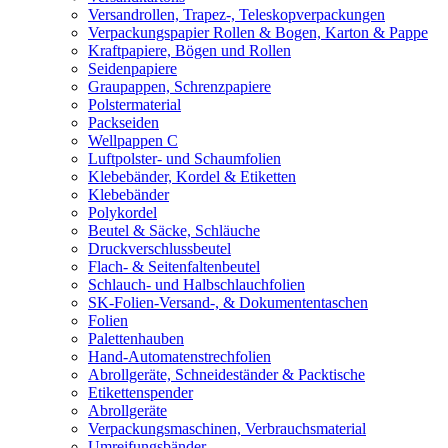
Versandrollen, Trapez-, Teleskopverpackungen
Verpackungspapier Rollen & Bogen, Karton & Pappe
Kraftpapiere, Bögen und Rollen
Seidenpapiere
Graupappen, Schrenzpapiere
Polstermaterial
Packseiden
Wellpappen C
Luftpolster- und Schaumfolien
Klebebänder, Kordel & Etiketten
Klebebänder
Polykordel
Beutel & Säcke, Schläuche
Druckverschlussbeutel
Flach- & Seitenfaltenbeutel
Schlauch- und Halbschlauchfolien
SK-Folien-Versand-, & Dokumententaschen
Folien
Palettenhauben
Hand-Automatenstrechfolien
Abrollgeräte, Schneideständer & Packtische
Etikettenspender
Abrollgeräte
Verpackungsmaschinen, Verbrauchsmaterial
Umreifungsbänder