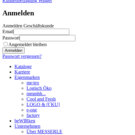
Kundenbefragung Widget
Anmelden
Anmelden Geschäftskunde
Email
Passwort
Angemeldet bleiben
Anmelden
Passwort vergessen?
Kataloge
Karriere
Eigenmarken
me:tex
Logisch Öko
mmmhh...
Cool and Fresh
LOGO & [I´KU]
e-one
factory
beWIRken
Unternehmen
Über MESSERLE