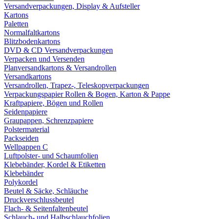
Versandverpackungen, Display & Aufsteller
Kartons
Paletten
Normalfaltkartons
Blitzbodenkartons
DVD & CD Versandverpackungen
Verpacken und Versenden
Planversandkartons & Versandrollen
Versandkartons
Versandrollen, Trapez-, Teleskopverpackungen
Verpackungspapier Rollen & Bogen, Karton & Pappe
Kraftpapiere, Bögen und Rollen
Seidenpapiere
Graupappen, Schrenzpapiere
Polstermaterial
Packseiden
Wellpappen C
Luftpolster- und Schaumfolien
Klebebänder, Kordel & Etiketten
Klebebänder
Polykordel
Beutel & Säcke, Schläuche
Druckverschlussbeutel
Flach- & Seitenfaltenbeutel
Schlauch- und Halbschlauchfolien