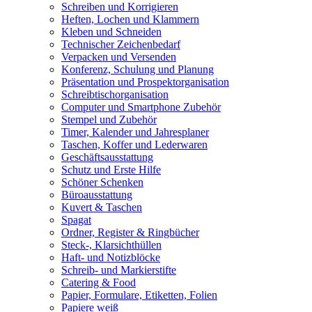
Schreiben und Korrigieren
Heften, Lochen und Klammern
Kleben und Schneiden
Technischer Zeichenbedarf
Verpacken und Versenden
Konferenz, Schulung und Planung
Präsentation und Prospektorganisation
Schreibtischorganisation
Computer und Smartphone Zubehör
Stempel und Zubehör
Timer, Kalender und Jahresplaner
Taschen, Koffer und Lederwaren
Geschäftsausstattung
Schutz und Erste Hilfe
Schöner Schenken
Büroausstattung
Kuvert & Taschen
Spagat
Ordner, Register & Ringbücher
Steck-, Klarsichthüllen
Haft- und Notizblöcke
Schreib- und Markierstifte
Catering & Food
Papier, Formulare, Etiketten, Folien
Papiere weiß