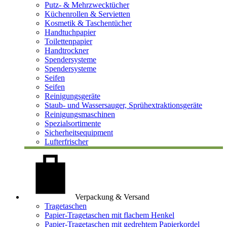
Putz- & Mehrzwecktücher
Küchenrollen & Servietten
Kosmetik & Taschentücher
Handtuchpapier
Toilettenpapier
Handtrockner
Spendersysteme
Spendersysteme
Seifen
Seifen
Reinigungsgeräte
Staub- und Wassersauger, Sprühextraktionsgeräte
Reinigungsmaschinen
Spezialsortimente
Sicherheitsequipment
Lufterfrischer
Verpackung & Versand
Tragetaschen
Papier-Tragetaschen mit flachem Henkel
Papier-Tragetaschen mit gedrehtem Papierkordel