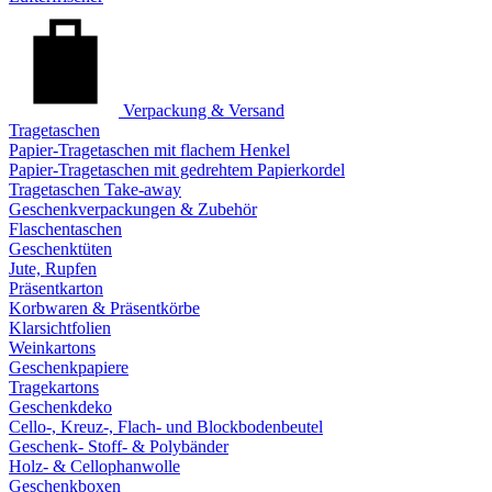
Verpackung & Versand
Tragetaschen
Papier-Tragetaschen mit flachem Henkel
Papier-Tragetaschen mit gedrehtem Papierkordel
Tragetaschen Take-away
Geschenkverpackungen & Zubehör
Flaschentaschen
Geschenktüten
Jute, Rupfen
Präsentkarton
Korbwaren & Präsentkörbe
Klarsichtfolien
Weinkartons
Geschenkpapiere
Tragekartons
Geschenkdeko
Cello-, Kreuz-, Flach- und Blockbodenbeutel
Geschenk- Stoff- & Polybänder
Holz- & Cellophanwolle
Geschenkboxen