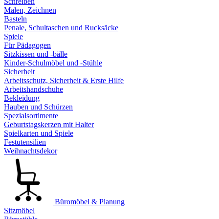
Schreiben
Malen, Zeichnen
Basteln
Penale, Schultaschen und Rucksäcke
Spiele
Für Pädagogen
Sitzkissen und -bälle
Kinder-Schulmöbel und -Stühle
Sicherheit
Arbeitsschutz, Sicherheit & Erste Hilfe
Arbeitshandschuhe
Bekleidung
Hauben und Schürzen
Spezialsortimente
Geburtstagskerzen mit Halter
Spielkarten und Spiele
Festutensilien
Weihnachtsdekor
Büromöbel & Planung
Sitzmöbel