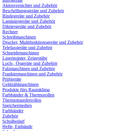
Bürogeräte
Aktenvernichter und Zubehör
Beschriftungsgeräte und Zubehör
Bindegeräte und Zubehör
Laminiergeräte und Zubehör
Diktiergeräte und Zubehör
Rechner
Schreibmaschinen
Drucker, Multifunktionsgeräte und Zubehör
Telefaxgeräte und Zubehör
Schneidemaschinen
Laserpointer, Zeigestäbe
Loch-, Ösgeräte und Zubehör
Falzmaschinen und Zubehör
Frankiermaschinen und Zubehör
Prüfgeräte
Geldzählmaschinen
Produkte fürs Raumklima
Farbbänder & Thermorollen
Thermotransferrollen
Speichermedien
Farbbänder
Zubehör
Schulbedarf
Hefte, Einbände