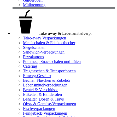
Garderoben
Mülltrennung
Take-away & Lebensmittelverp.
Take-away Verpackungen
Menüschalen & Feinkostbecher
Siegelschalen
Sandwich-Verpackungen
Pizzakartons
Pommes-, Snackschalen und -tüten
Catering
Tragetaschen & Transportboxen
Einweg-Geschirr
Becher, Flaschen & Zubehör
Lebensmittelverpackungen
Beutel & Verschlüsse
Etiketten & Banderolen
Behälter, Dosen & Trays
Obst- & Gemüse-Verpackungen
Fischverpackungen
Feingebäck-Verpackungen