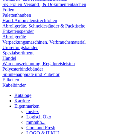
SK-Folien-Versand-, & Dokumententaschen
Folien
Palettenhauben
Hand-Automatenstrechfolien
Abrollgeräte, Schneideständer & Packtische
Etikettenspender
Abrollgeräte
Verpackungsmaschinen, Verbrauchsmaterial
Umreifungsbänder
Spezialsortiment
Handel
Warenauszeichnung, Regalpreisleisten
Polyesterbindebänder
Splintenapparate und Zubehör
Etiketten
Kabelbinder
Kataloge
Karriere
Eigenmarken
me:tex
Logisch Öko
mmmhh...
Cool and Fresh
LOGO & [I´KU]