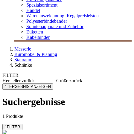
Spezialsortiment
Handel
Warenauszeichnung, Regalpreisleisten
Polyesterbindebänder
Splintenapparate und Zubehör
Etiketten
Kabelbinder
Messerle
Büromöbel & Planung
Stauraum
Schränke
FILTER
Hersteller
zurück
Größe
zurück
Steelcase
120x79cm
1
ERGEBNIS ANZEIGEN
120x116cm
Suchergebnisse
1 Produkte
1
FILTER