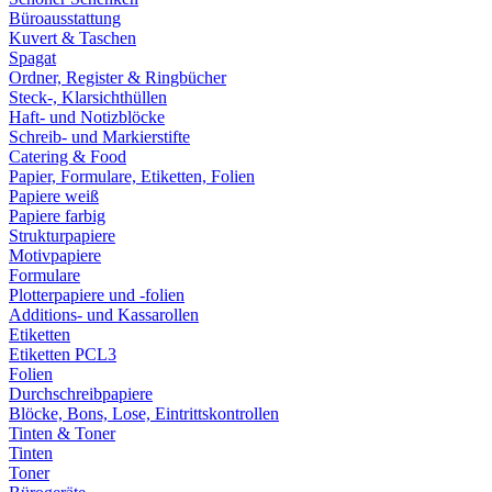
Büroausstattung
Kuvert & Taschen
Spagat
Ordner, Register & Ringbücher
Steck-, Klarsichthüllen
Haft- und Notizblöcke
Schreib- und Markierstifte
Catering & Food
Papier, Formulare, Etiketten, Folien
Papiere weiß
Papiere farbig
Strukturpapiere
Motivpapiere
Formulare
Plotterpapiere und -folien
Additions- und Kassarollen
Etiketten
Etiketten PCL3
Folien
Durchschreibpapiere
Blöcke, Bons, Lose, Eintrittskontrollen
Tinten & Toner
Tinten
Toner