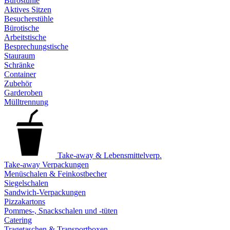
Bürostühle
Aktives Sitzen
Besucherstühle
Bürotische
Arbeitstische
Besprechungstische
Stauraum
Schränke
Container
Zubehör
Garderoben
Mülltrennung
Take-away & Lebensmittelverp.
Take-away Verpackungen
Menüschalen & Feinkostbecher
Siegelschalen
Sandwich-Verpackungen
Pizzakartons
Pommes-, Snackschalen und -tüten
Catering
Tragetaschen & Transportboxen