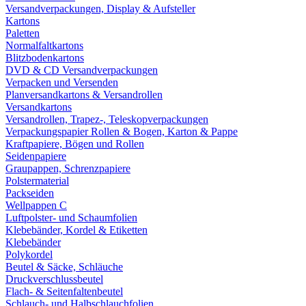
Versandverpackungen, Display & Aufsteller
Kartons
Paletten
Normalfaltkartons
Blitzbodenkartons
DVD & CD Versandverpackungen
Verpacken und Versenden
Planversandkartons & Versandrollen
Versandkartons
Versandrollen, Trapez-, Teleskopverpackungen
Verpackungspapier Rollen & Bogen, Karton & Pappe
Kraftpapiere, Bögen und Rollen
Seidenpapiere
Graupappen, Schrenzpapiere
Polstermaterial
Packseiden
Wellpappen C
Luftpolster- und Schaumfolien
Klebebänder, Kordel & Etiketten
Klebebänder
Polykordel
Beutel & Säcke, Schläuche
Druckverschlussbeutel
Flach- & Seitenfaltenbeutel
Schlauch- und Halbschlauchfolien