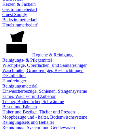
Kerzen & Fackeln
Gastronomiebedarf
Guest Supply
Badezimmerbedarf
Hotelzimmerbedarf
Hygiene & Reinigung
Reinigungs- & Pflegemittel
Wischpflege, Oberflächen- und Sanitärreiniger
Waschmittel, Grundreiniger, Beschichtungen
Desinfektion
Handreiniger
Reinigungsmaterial
Einwascherbezüge, Schienen, Stangensysteme
Eimer, Wachser und Zubehör
Tücher, Bodentücher, Schwämme
Besen und Bürsten
Halter und Bezüge, Tücher und Pressen
Moppbezüge und - halter, Bodenwischsysteme
Reinigungssets und Behälter
Reinigungs-, System- und Gerätewagen