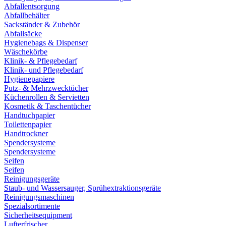
Abfallentsorgung
Abfallbehälter
Sackständer & Zubehör
Abfallsäcke
Hygienebags & Dispenser
Wäschekörbe
Klinik- & Pflegebedarf
Klinik- und Pflegebedarf
Hygienepapiere
Putz- & Mehrzwecktücher
Küchenrollen & Servietten
Kosmetik & Taschentücher
Handtuchpapier
Toilettenpapier
Handtrockner
Spendersysteme
Spendersysteme
Seifen
Seifen
Reinigungsgeräte
Staub- und Wassersauger, Sprühextraktionsgeräte
Reinigungsmaschinen
Spezialsortimente
Sicherheitsequipment
Lufterfrischer