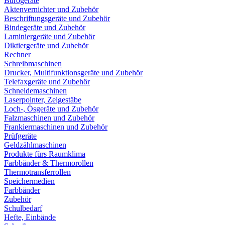
Bürogeräte
Aktenvernichter und Zubehör
Beschriftungsgeräte und Zubehör
Bindegeräte und Zubehör
Laminiergeräte und Zubehör
Diktiergeräte und Zubehör
Rechner
Schreibmaschinen
Drucker, Multifunktionsgeräte und Zubehör
Telefaxgeräte und Zubehör
Schneidemaschinen
Laserpointer, Zeigestäbe
Loch-, Ösgeräte und Zubehör
Falzmaschinen und Zubehör
Frankiermaschinen und Zubehör
Prüfgeräte
Geldzählmaschinen
Produkte fürs Raumklima
Farbbänder & Thermorollen
Thermotransferrollen
Speichermedien
Farbbänder
Zubehör
Schulbedarf
Hefte, Einbände