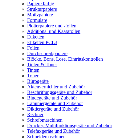
Papiere farbig
Strukturpapiere
Motivpapiere
Formulare
Plotterpapiere und -folien
Additions- und Kassarollen
Etiketten
Etiketten PCL3
Folien
Durchschreibpapiere
Blöcke, Bons, Lose, Eintrittskontrollen
Tinten & Toner
Tinten
Toner
Bürogeräte
Aktenvernichter und Zubehör
Beschriftungsgeräte und Zubehör
Bindegeräte und Zubehör
Laminiergeräte und Zubehör
Diktiergeräte und Zubehör
Rechner
Schreibmaschinen
Drucker, Multifunktionsgeräte und Zubehör
Telefaxgeräte und Zubehör
Schneidemaschinen