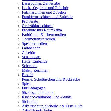
Laserpointer, Zeigestäbe
Loch-, Ösgeräte und Zubehör
Falzmaschinen und Zubehör
Frankiermaschinen und Zubehör
Prüfgeräte
Geldzählmaschinen
Produkte fürs Raumklima
Farbbänder & Thermorollen
Thermotransferrollen
Speichermedien
Farbbänder
Zubehör
Schulbedarf
Hefte, Einbände
Schreiben
Malen, Zeichnen
Basteln
Penale, Schultaschen und Rucksäcke
Spiele
Für Pädagogen
Sitzkissen und -bälle
Kinder-Schulmöbel und -Stühle
Sicherheit
Arbeitsschutz, Sicherheit & Erste Hilfe
Arbeitshandschuhe