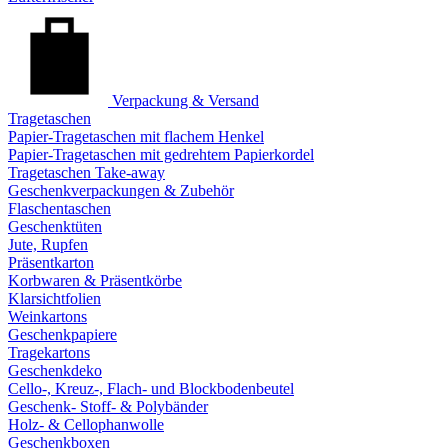
Verpackung & Versand
Tragetaschen
Papier-Tragetaschen mit flachem Henkel
Papier-Tragetaschen mit gedrehtem Papierkordel
Tragetaschen Take-away
Geschenkverpackungen & Zubehör
Flaschentaschen
Geschenktüten
Jute, Rupfen
Präsentkarton
Korbwaren & Präsentkörbe
Klarsichtfolien
Weinkartons
Geschenkpapiere
Tragekartons
Geschenkdeko
Cello-, Kreuz-, Flach- und Blockbodenbeutel
Geschenk- Stoff- & Polybänder
Holz- & Cellophanwolle
Geschenkboxen