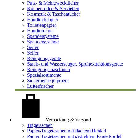
Putz- & Mehrzwecktücher
Küchenrollen & Servietten
Kosmetik & Taschentücher
Handtuchpapier
Toilettenpapier
Handtrockner
Spendersysteme
Spendersysteme
Seifen
Seifen
Reinigungsgeräte
Staub- und Wassersauger, Sprühextraktionsgeräte
Reinigungsmaschinen
Spezialsortimente
Sicherheitsequipment
Lufterfrischer
Verpackung & Versand
Tragetaschen
Papier-Tragetaschen mit flachem Henkel
Papier-Tragetaschen mit gedrehtem Papierkordel