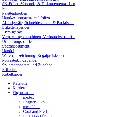
SK-Folien-Versand-, & Dokumententaschen
Folien
Palettenhauben
Hand-Automatenstrechfolien
Abrollgeräte, Schneideständer & Packtische
Etikettenspender
Abrollgeräte
Verpackungsmaschinen, Verbrauchsmaterial
Umreifungsbänder
Spezialsortiment
Handel
Warenauszeichnung, Regalpreisleisten
Polyesterbindebänder
Splintenapparate und Zubehör
Etiketten
Kabelbinder
Kataloge
Karriere
Eigenmarken
me:tex
Logisch Öko
mmmhh...
Cool and Fresh
LOGO & [I´KU]