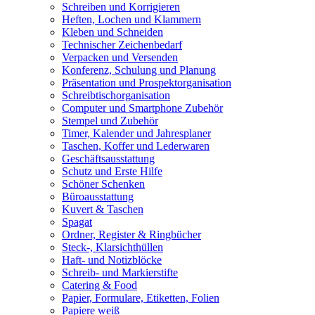
Schreiben und Korrigieren
Heften, Lochen und Klammern
Kleben und Schneiden
Technischer Zeichenbedarf
Verpacken und Versenden
Konferenz, Schulung und Planung
Präsentation und Prospektorganisation
Schreibtischorganisation
Computer und Smartphone Zubehör
Stempel und Zubehör
Timer, Kalender und Jahresplaner
Taschen, Koffer und Lederwaren
Geschäftsausstattung
Schutz und Erste Hilfe
Schöner Schenken
Büroausstattung
Kuvert & Taschen
Spagat
Ordner, Register & Ringbücher
Steck-, Klarsichthüllen
Haft- und Notizblöcke
Schreib- und Markierstifte
Catering & Food
Papier, Formulare, Etiketten, Folien
Papiere weiß