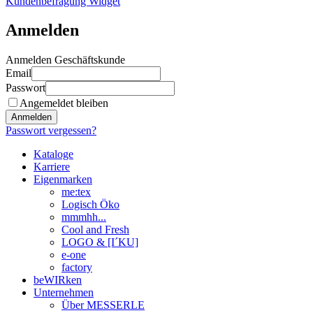
Kundenbefragung Widget
Anmelden
Anmelden Geschäftskunde
Email
Passwort
Angemeldet bleiben
Anmelden
Passwort vergessen?
Kataloge
Karriere
Eigenmarken
me:tex
Logisch Öko
mmmhh...
Cool and Fresh
LOGO & [I´KU]
e-one
factory
beWIRken
Unternehmen
Über MESSERLE