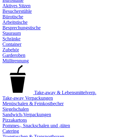
Bürostühle
Aktives Sitzen
Besucherstühle
Bürotische
Arbeitstische
Besprechungstische
Stauraum
Schränke
Container
Zubehör
Garderoben
Mülltrennung
Take-away & Lebensmittelverp.
Take-away Verpackungen
Menüschalen & Feinkostbecher
Siegelschalen
Sandwich-Verpackungen
Pizzakartons
Pommes-, Snackschalen und -tüten
Catering
Tragetaschen & Transportboxen