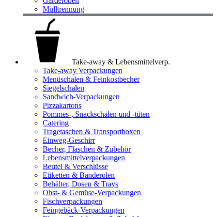
Garderoben
Mülltrennung
Take-away & Lebensmittelverp.
Take-away Verpackungen
Menüschalen & Feinkostbecher
Siegelschalen
Sandwich-Verpackungen
Pizzakartons
Pommes-, Snackschalen und -tüten
Catering
Tragetaschen & Transportboxen
Einweg-Geschirr
Becher, Flaschen & Zubehör
Lebensmittelverpackungen
Beutel & Verschlüsse
Etiketten & Banderolen
Behälter, Dosen & Trays
Obst- & Gemüse-Verpackungen
Fischverpackungen
Feingebäck-Verpackungen