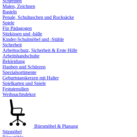
Schreiben
Malen, Zeichnen
Basteln
Penale, Schultaschen und Rucksäcke
Spiele
Für Pädagogen
Sitzkissen und -bälle
Kinder-Schulmöbel und -Stühle
Sicherheit
Arbeitsschutz, Sicherheit & Erste Hilfe
Arbeitshandschuhe
Bekleidung
Hauben und Schürzen
Spezialsortimente
Geburtstagskerzen mit Halter
Spielkarten und Spiele
Festutensilien
Weihnachtsdekor
Büromöbel & Planung
Sitzmöbel