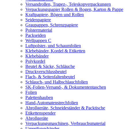
Versandrollen, Trapez-, Teleskopverpackungen
Verpackungspapier Rollen & Bogen, Karton & Pappe
Kraftpapiere, Bögen und Rollen
Seidenpapiere
Graupappen, Schrenzpapiere
Polstermaterial
Packseiden
Wellpappen C
Luftpolster- und Schaumfolien
Klebebänder, Kordel & Etiketten
Klebebänder
Polykordel
Beutel & Säcke, Schläuche
Druckverschlussbeutel
Flach- & Seitenfaltenbeutel
Schlauch- und Halbschlauchfolien
SK-Folien-Versand-, & Dokumententaschen
Folien
Palettenhauben
Hand-Automatenstrechfolien
Abrollgeräte, Schneideständer & Packtische
Etikettenspender
Abrollgeräte
Verpackungsmaschinen, Verbrauchsmaterial
Umreifungsbänder