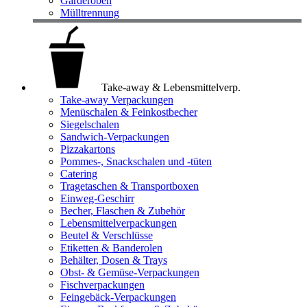
Garderoben
Mülltrennung
Take-away & Lebensmittelverp.
Take-away Verpackungen
Menüschalen & Feinkostbecher
Siegelschalen
Sandwich-Verpackungen
Pizzakartons
Pommes-, Snackschalen und -tüten
Catering
Tragetaschen & Transportboxen
Einweg-Geschirr
Becher, Flaschen & Zubehör
Lebensmittelverpackungen
Beutel & Verschlüsse
Etiketten & Banderolen
Behälter, Dosen & Trays
Obst- & Gemüse-Verpackungen
Fischverpackungen
Feingebäck-Verpackungen