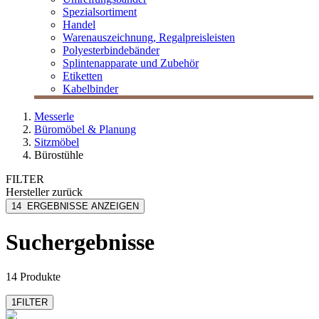
Spezialsortiment
Handel
Warenauszeichnung, Regalpreisleisten
Polyesterbindebänder
Splintenapparate und Zubehör
Etiketten
Kabelbinder
Messerle
Büromöbel & Planung
Sitzmöbel
Bürostühle
FILTER
Hersteller
zurück
Interstuhl
14
ERGEBNISSE ANZEIGEN
Steelcase
Viasit
Suchergebnisse
14 Produkte
1
FILTER