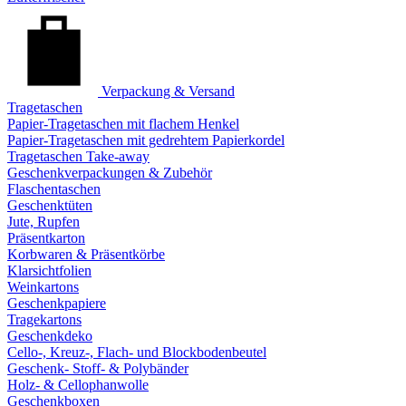
Verpackung & Versand
Tragetaschen
Papier-Tragetaschen mit flachem Henkel
Papier-Tragetaschen mit gedrehtem Papierkordel
Tragetaschen Take-away
Geschenkverpackungen & Zubehör
Flaschentaschen
Geschenktüten
Jute, Rupfen
Präsentkarton
Korbwaren & Präsentkörbe
Klarsichtfolien
Weinkartons
Geschenkpapiere
Tragekartons
Geschenkdeko
Cello-, Kreuz-, Flach- und Blockbodenbeutel
Geschenk- Stoff- & Polybänder
Holz- & Cellophanwolle
Geschenkboxen