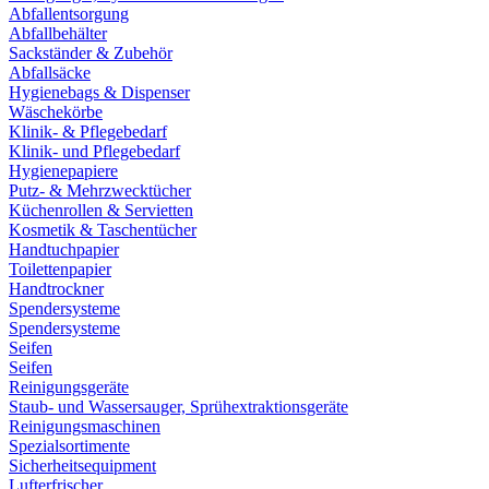
Abfallentsorgung
Abfallbehälter
Sackständer & Zubehör
Abfallsäcke
Hygienebags & Dispenser
Wäschekörbe
Klinik- & Pflegebedarf
Klinik- und Pflegebedarf
Hygienepapiere
Putz- & Mehrzwecktücher
Küchenrollen & Servietten
Kosmetik & Taschentücher
Handtuchpapier
Toilettenpapier
Handtrockner
Spendersysteme
Spendersysteme
Seifen
Seifen
Reinigungsgeräte
Staub- und Wassersauger, Sprühextraktionsgeräte
Reinigungsmaschinen
Spezialsortimente
Sicherheitsequipment
Lufterfrischer