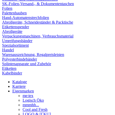
SK-Folien-Versand-, & Dokumententaschen
Folien
Palettenhauben
Hand-Automatenstrechfolien
Abrollgeräte, Schneideständer & Packtische
Etikettenspender
Abrollgeräte
Verpackungsmaschinen, Verbrauchsmaterial
Umreifungsbänder
Spezialsortiment
Handel
Warenauszeichnung, Regalpreisleisten
Polyesterbindebänder
Splintenapparate und Zubehör
Etiketten
Kabelbinder
Kataloge
Karriere
Eigenmarken
me:tex
Logisch Öko
mmmhh...
Cool and Fresh
LOGO & [I´KU]