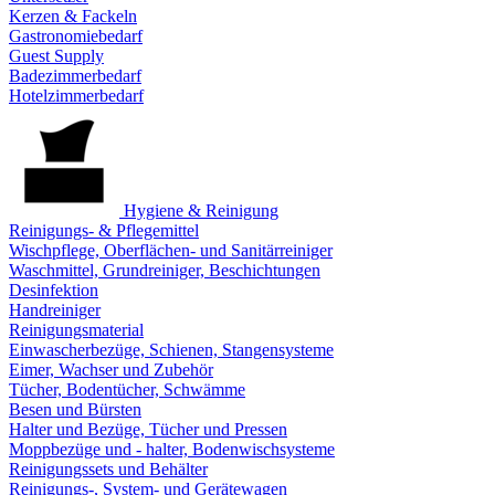
Kerzen & Fackeln
Gastronomiebedarf
Guest Supply
Badezimmerbedarf
Hotelzimmerbedarf
Hygiene & Reinigung
Reinigungs- & Pflegemittel
Wischpflege, Oberflächen- und Sanitärreiniger
Waschmittel, Grundreiniger, Beschichtungen
Desinfektion
Handreiniger
Reinigungsmaterial
Einwascherbezüge, Schienen, Stangensysteme
Eimer, Wachser und Zubehör
Tücher, Bodentücher, Schwämme
Besen und Bürsten
Halter und Bezüge, Tücher und Pressen
Moppbezüge und - halter, Bodenwischsysteme
Reinigungssets und Behälter
Reinigungs-, System- und Gerätewagen