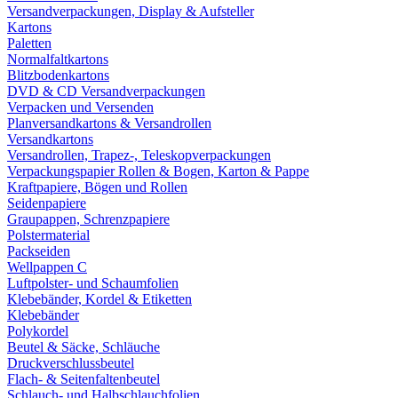
Versandverpackungen, Display & Aufsteller
Kartons
Paletten
Normalfaltkartons
Blitzbodenkartons
DVD & CD Versandverpackungen
Verpacken und Versenden
Planversandkartons & Versandrollen
Versandkartons
Versandrollen, Trapez-, Teleskopverpackungen
Verpackungspapier Rollen & Bogen, Karton & Pappe
Kraftpapiere, Bögen und Rollen
Seidenpapiere
Graupappen, Schrenzpapiere
Polstermaterial
Packseiden
Wellpappen C
Luftpolster- und Schaumfolien
Klebebänder, Kordel & Etiketten
Klebebänder
Polykordel
Beutel & Säcke, Schläuche
Druckverschlussbeutel
Flach- & Seitenfaltenbeutel
Schlauch- und Halbschlauchfolien