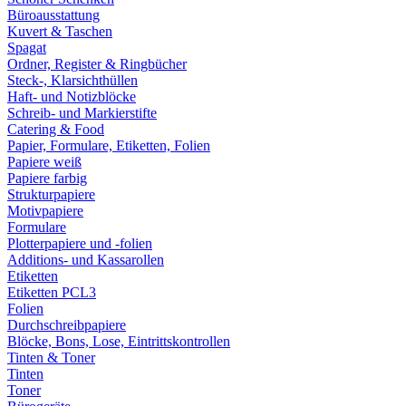
Büroausstattung
Kuvert & Taschen
Spagat
Ordner, Register & Ringbücher
Steck-, Klarsichthüllen
Haft- und Notizblöcke
Schreib- und Markierstifte
Catering & Food
Papier, Formulare, Etiketten, Folien
Papiere weiß
Papiere farbig
Strukturpapiere
Motivpapiere
Formulare
Plotterpapiere und -folien
Additions- und Kassarollen
Etiketten
Etiketten PCL3
Folien
Durchschreibpapiere
Blöcke, Bons, Lose, Eintrittskontrollen
Tinten & Toner
Tinten
Toner