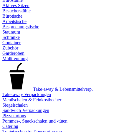
Bürostühle
Aktives Sitzen
Besucherstühle
Bürotische
Arbeitstische
Besprechungstische
Stauraum
Schränke
Container
Zubehör
Garderoben
Mülltrennung
Take-away & Lebensmittelverp.
Take-away Verpackungen
Menüschalen & Feinkostbecher
Siegelschalen
Sandwich-Verpackungen
Pizzakartons
Pommes-, Snackschalen und -tüten
Catering
Tragetaschen & Transportboxen