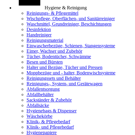
Hygiene & Reinigung
Reinigungs- & Pflegemittel
Wischpflege, Oberflächen- und Sanitärreiniger
Waschmittel, Grundreiniger, Beschichtungen
Desinfektion
Handreiniger
Reinigungsmaterial
Einwascherbezüge, Schienen, Stangensysteme
Eimer, Wachser und Zubehör
Tücher, Bodentücher, Schwämme
Besen und Bürsten
Halter und Bezüge, Tücher und Pressen
Moppbezüge und - halter, Bodenwischsysteme
Reinigungssets und Behälter
Reinigungs-, System- und Gerätewagen
Abfallentsorgung
Abfallbehälter
Sackständer & Zubehör
Abfallsäcke
Hygienebags & Dispenser
Wäschekörbe
Klinik- & Pflegebedarf
Klinik- und Pflegebedarf
Hygienepapiere