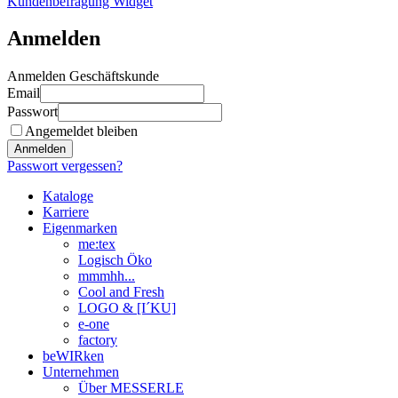
Kundenbefragung Widget
Anmelden
Anmelden Geschäftskunde
Email
Passwort
Angemeldet bleiben
Anmelden
Passwort vergessen?
Kataloge
Karriere
Eigenmarken
me:tex
Logisch Öko
mmmhh...
Cool and Fresh
LOGO & [I´KU]
e-one
factory
beWIRken
Unternehmen
Über MESSERLE