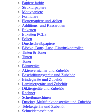
Papiere farbig
Strukturpapiere
Motivpapiere
Formulare
Plotterpapiere und -folien
Additions- und Kassarollen
Etiketten
Etiketten PCL3
Folien
Durchschreibpapiere
Blöcke, Bons, Lose, Eintrittskontrollen
Tinten & Toner
Tinten
Toner
Bürogeräte
Aktenvernichter und Zubehör
Beschriftungsgeräte und Zubehör
Bindegeräte und Zubehör
Laminiergeräte und Zubehör
Diktiergeräte und Zubehör
Rechner
Schreibmaschinen
Drucker, Multifunktionsgeräte und Zubehör
Telefaxgeräte und Zubehör
Schneidemaschinen