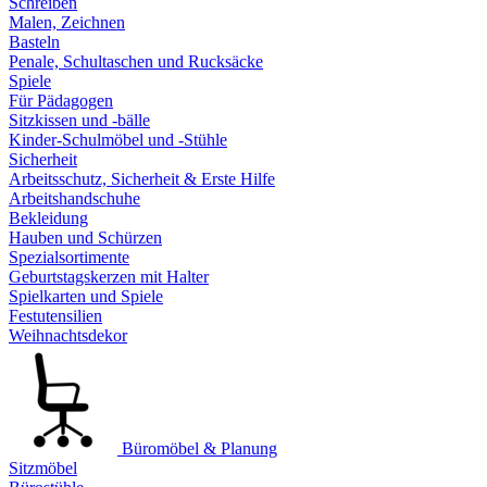
Schreiben
Malen, Zeichnen
Basteln
Penale, Schultaschen und Rucksäcke
Spiele
Für Pädagogen
Sitzkissen und -bälle
Kinder-Schulmöbel und -Stühle
Sicherheit
Arbeitsschutz, Sicherheit & Erste Hilfe
Arbeitshandschuhe
Bekleidung
Hauben und Schürzen
Spezialsortimente
Geburtstagskerzen mit Halter
Spielkarten und Spiele
Festutensilien
Weihnachtsdekor
Büromöbel & Planung
Sitzmöbel