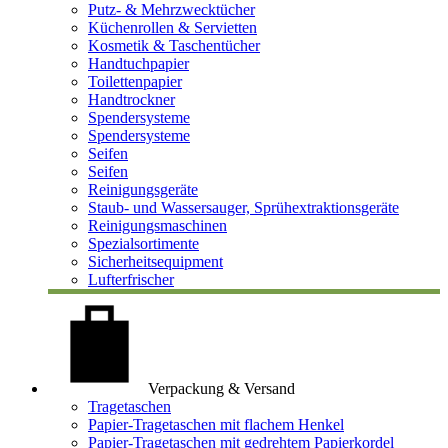
Putz- & Mehrzwecktücher
Küchenrollen & Servietten
Kosmetik & Taschentücher
Handtuchpapier
Toilettenpapier
Handtrockner
Spendersysteme
Spendersysteme
Seifen
Seifen
Reinigungsgeräte
Staub- und Wassersauger, Sprühextraktionsgeräte
Reinigungsmaschinen
Spezialsortimente
Sicherheitsequipment
Lufterfrischer
Verpackung & Versand
Tragetaschen
Papier-Tragetaschen mit flachem Henkel
Papier-Tragetaschen mit gedrehtem Papierkordel