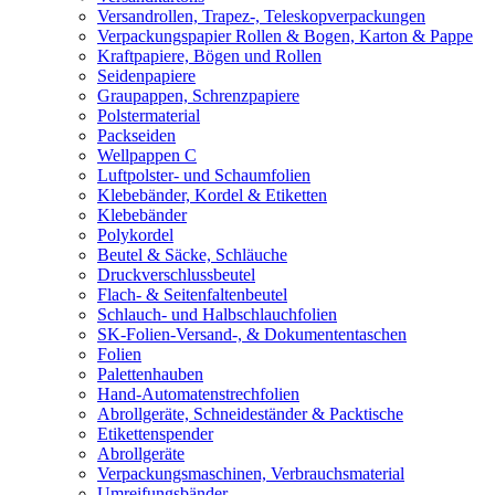
Versandrollen, Trapez-, Teleskopverpackungen
Verpackungspapier Rollen & Bogen, Karton & Pappe
Kraftpapiere, Bögen und Rollen
Seidenpapiere
Graupappen, Schrenzpapiere
Polstermaterial
Packseiden
Wellpappen C
Luftpolster- und Schaumfolien
Klebebänder, Kordel & Etiketten
Klebebänder
Polykordel
Beutel & Säcke, Schläuche
Druckverschlussbeutel
Flach- & Seitenfaltenbeutel
Schlauch- und Halbschlauchfolien
SK-Folien-Versand-, & Dokumententaschen
Folien
Palettenhauben
Hand-Automatenstrechfolien
Abrollgeräte, Schneideständer & Packtische
Etikettenspender
Abrollgeräte
Verpackungsmaschinen, Verbrauchsmaterial
Umreifungsbänder