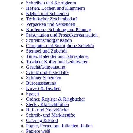
Schreiben und Korrigieren
Heften, Lochen und Klammern
Kleben und Schneiden
Technischer Zeichenbedarf
Verpacken und Versenden
Konferenz, Schulung und Planung
Präsentation und Prospektorganisation
Schreibtischorganisation
Computer und Smartphone Zubehör
Stempel und Zubehör
Timer, Kalender und Jahresplaner
Taschen, Koffer und Lederwaren
Geschäftsausstattung
Schutz und Erste Hilfe
Schöner Schenken
Büroausstattung
Kuvert & Taschen
Spagat
Ordner, Register & Ringbücher
Steck-, Klarsichthüllen
Haft- und Notizblöcke
Schreib- und Markierstifte
Catering & Food
Papier, Formulare, Etiketten, Folien
Papiere weiß