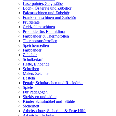
Laserpointer, Zeigestäbe
Loch-, Ösgeräte und Zubehör
Falzmaschinen und Zubehör
Frankiermaschinen und Zubehör
Prüfgeräte
Geldzählmaschinen
Produkte fürs Raumklima
Farbbänder & Thermorollen
Thermotransferrollen
Speichermedien
Farbbänder
Zubehör
Schulbedarf
Hefte, Einbände
Schreiben
Malen, Zeichnen
Basteln
Penale, Schultaschen und Rucksäcke
Spiele
Für Pädagogen
Sitzkissen und -bälle
Kinder-Schulmöbel und -Stühle
Sicherheit
Arbeitsschutz, Sicherheit & Erste Hilfe
Arbeitshandschuhe