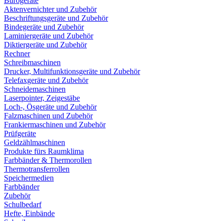
Bürogeräte
Aktenvernichter und Zubehör
Beschriftungsgeräte und Zubehör
Bindegeräte und Zubehör
Laminiergeräte und Zubehör
Diktiergeräte und Zubehör
Rechner
Schreibmaschinen
Drucker, Multifunktionsgeräte und Zubehör
Telefaxgeräte und Zubehör
Schneidemaschinen
Laserpointer, Zeigestäbe
Loch-, Ösgeräte und Zubehör
Falzmaschinen und Zubehör
Frankiermaschinen und Zubehör
Prüfgeräte
Geldzählmaschinen
Produkte fürs Raumklima
Farbbänder & Thermorollen
Thermotransferrollen
Speichermedien
Farbbänder
Zubehör
Schulbedarf
Hefte, Einbände