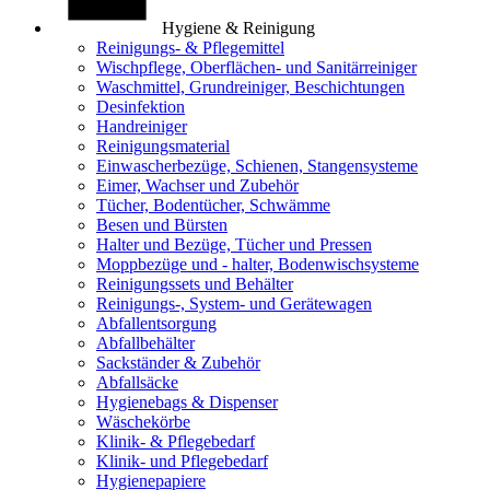
Hygiene & Reinigung
Reinigungs- & Pflegemittel
Wischpflege, Oberflächen- und Sanitärreiniger
Waschmittel, Grundreiniger, Beschichtungen
Desinfektion
Handreiniger
Reinigungsmaterial
Einwascherbezüge, Schienen, Stangensysteme
Eimer, Wachser und Zubehör
Tücher, Bodentücher, Schwämme
Besen und Bürsten
Halter und Bezüge, Tücher und Pressen
Moppbezüge und - halter, Bodenwischsysteme
Reinigungssets und Behälter
Reinigungs-, System- und Gerätewagen
Abfallentsorgung
Abfallbehälter
Sackständer & Zubehör
Abfallsäcke
Hygienebags & Dispenser
Wäschekörbe
Klinik- & Pflegebedarf
Klinik- und Pflegebedarf
Hygienepapiere