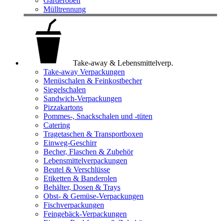
Garderoben
Mülltrennung
Take-away & Lebensmittelverp.
Take-away Verpackungen
Menüschalen & Feinkostbecher
Siegelschalen
Sandwich-Verpackungen
Pizzakartons
Pommes-, Snackschalen und -tüten
Catering
Tragetaschen & Transportboxen
Einweg-Geschirr
Becher, Flaschen & Zubehör
Lebensmittelverpackungen
Beutel & Verschlüsse
Etiketten & Banderolen
Behälter, Dosen & Trays
Obst- & Gemüse-Verpackungen
Fischverpackungen
Feingebäck-Verpackungen