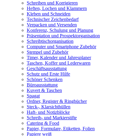
Schreiben und Korrigieren
Heften, Lochen und Klammern
Kleben und Schneiden
Technischer Zeichenbedarf
Verpacken und Versenden
Konferenz, Schulung und Planung
Präsentation und Prospektorganisation
Schreibtischorganisation
Computer und Smartphone Zubehör
Stempel und Zubehör
Timer, Kalender und Jahresplaner
Taschen, Koffer und Lederwaren
Geschäftsausstattung
Schutz und Erste Hilfe
Schöner Schenken
Büroausstattung
Kuvert & Taschen
Spagat
Ordner, Register & Ringbücher
Steck-, Klarsichthüllen
Haft- und Notizblöcke
Schreib- und Markierstifte
Catering & Food
Papier, Formulare, Etiketten, Folien
Papiere weiß