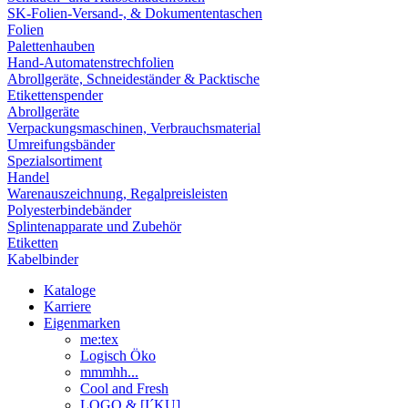
SK-Folien-Versand-, & Dokumententaschen
Folien
Palettenhauben
Hand-Automatenstrechfolien
Abrollgeräte, Schneideständer & Packtische
Etikettenspender
Abrollgeräte
Verpackungsmaschinen, Verbrauchsmaterial
Umreifungsbänder
Spezialsortiment
Handel
Warenauszeichnung, Regalpreisleisten
Polyesterbindebänder
Splintenapparate und Zubehör
Etiketten
Kabelbinder
Kataloge
Karriere
Eigenmarken
me:tex
Logisch Öko
mmmhh...
Cool and Fresh
LOGO & [I´KU]