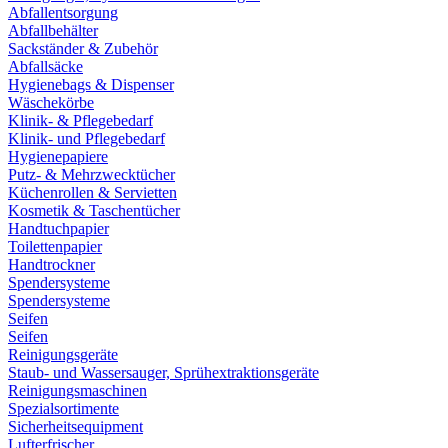
Abfallentsorgung
Abfallbehälter
Sackständer & Zubehör
Abfallsäcke
Hygienebags & Dispenser
Wäschekörbe
Klinik- & Pflegebedarf
Klinik- und Pflegebedarf
Hygienepapiere
Putz- & Mehrzwecktücher
Küchenrollen & Servietten
Kosmetik & Taschentücher
Handtuchpapier
Toilettenpapier
Handtrockner
Spendersysteme
Spendersysteme
Seifen
Seifen
Reinigungsgeräte
Staub- und Wassersauger, Sprühextraktionsgeräte
Reinigungsmaschinen
Spezialsortimente
Sicherheitsequipment
Lufterfrischer