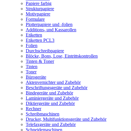
Papiere farbig
Strukturpapiere
Motivpapiere
Formulare
Plotterpapiere und -folien
Additions- und Kassarollen
Etiketten
Etiketten PCL3
Folien
Durchschreibpapiere
Blöcke, Bons, Lose, Eintrittskontrollen
Tinten & Toner
Tinten
Toner
Bürogeräte
Aktenvernichter und Zubehör
Beschriftungsgeräte und Zubehör
Bindegeräte und Zubehör
Laminiergeräte und Zubehör
Diktiergeräte und Zubehör
Rechner
Schreibmaschinen
Drucker, Multifunktionsgeräte und Zubehör
Telefaxgeräte und Zubehör
Schneidemaschinen