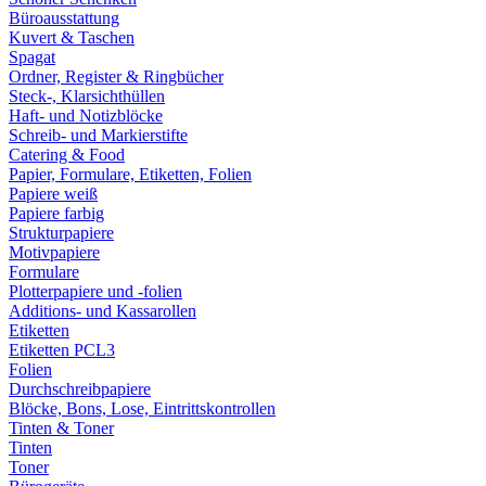
Büroausstattung
Kuvert & Taschen
Spagat
Ordner, Register & Ringbücher
Steck-, Klarsichthüllen
Haft- und Notizblöcke
Schreib- und Markierstifte
Catering & Food
Papier, Formulare, Etiketten, Folien
Papiere weiß
Papiere farbig
Strukturpapiere
Motivpapiere
Formulare
Plotterpapiere und -folien
Additions- und Kassarollen
Etiketten
Etiketten PCL3
Folien
Durchschreibpapiere
Blöcke, Bons, Lose, Eintrittskontrollen
Tinten & Toner
Tinten
Toner