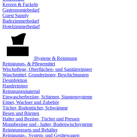
Kerzen & Fackeln
Gastronomiebedarf
Guest Supply
Badezimmerbedarf
Hotelzimmerbedarf
Hygiene & Reinigung
Reinigungs- & Pflegemittel
Wischpflege, Oberflächen- und Sanitärreiniger
Waschmittel, Grundreiniger, Beschichtungen
Desinfektion
Handreiniger
Reinigungsmaterial
Einwascherbezüge, Schienen, Stangensysteme
Eimer, Wachser und Zubehör
Tücher, Bodentücher, Schwämme
Besen und Bürsten
Halter und Bezüge, Tücher und Pressen
Moppbezüge und - halter, Bodenwischsysteme
Reinigungssets und Behälter
Reinigungs-, System- und Gerätewagen