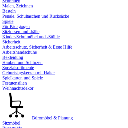
Schreiben
Malen, Zeichnen
Basteln
Penale, Schultaschen und Rucksäcke
Spiele
Für Pädagogen
Sitzkissen und -bälle
Kinder-Schulmöbel und -Stühle
Sicherheit
Arbeitsschutz, Sicherheit & Erste Hilfe
Arbeitshandschuhe
Bekleidung
Hauben und Schürzen
Spezialsortimente
Geburtstagskerzen mit Halter
Spielkarten und Spiele
Festutensilien
Weihnachtsdekor
Büromöbel & Planung
Sitzmöbel