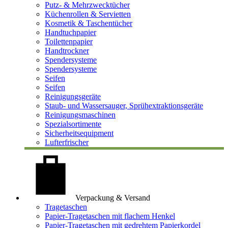
Putz- & Mehrzwecktücher
Küchenrollen & Servietten
Kosmetik & Taschentücher
Handtuchpapier
Toilettenpapier
Handtrockner
Spendersysteme
Spendersysteme
Seifen
Seifen
Reinigungsgeräte
Staub- und Wassersauger, Sprühextraktionsgeräte
Reinigungsmaschinen
Spezialsortimente
Sicherheitsequipment
Lufterfrischer
Verpackung & Versand
Tragetaschen
Papier-Tragetaschen mit flachem Henkel
Papier-Tragetaschen mit gedrehtem Papierkordel