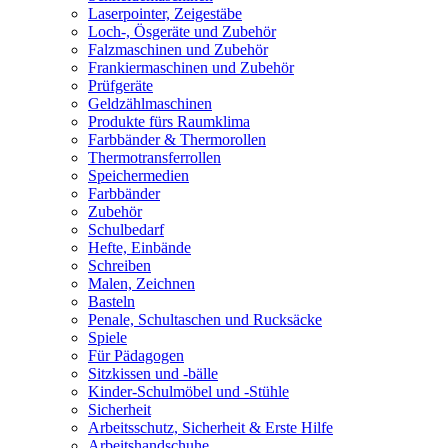
Laserpointer, Zeigestäbe
Loch-, Ösgeräte und Zubehör
Falzmaschinen und Zubehör
Frankiermaschinen und Zubehör
Prüfgeräte
Geldzählmaschinen
Produkte fürs Raumklima
Farbbänder & Thermorollen
Thermotransferrollen
Speichermedien
Farbbänder
Zubehör
Schulbedarf
Hefte, Einbände
Schreiben
Malen, Zeichnen
Basteln
Penale, Schultaschen und Rucksäcke
Spiele
Für Pädagogen
Sitzkissen und -bälle
Kinder-Schulmöbel und -Stühle
Sicherheit
Arbeitsschutz, Sicherheit & Erste Hilfe
Arbeitshandschuhe