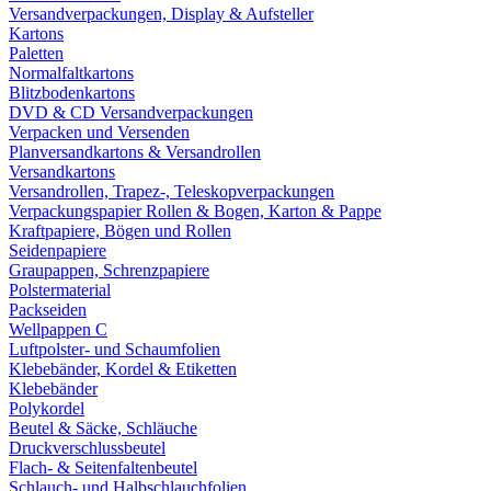
Versandverpackungen, Display & Aufsteller
Kartons
Paletten
Normalfaltkartons
Blitzbodenkartons
DVD & CD Versandverpackungen
Verpacken und Versenden
Planversandkartons & Versandrollen
Versandkartons
Versandrollen, Trapez-, Teleskopverpackungen
Verpackungspapier Rollen & Bogen, Karton & Pappe
Kraftpapiere, Bögen und Rollen
Seidenpapiere
Graupappen, Schrenzpapiere
Polstermaterial
Packseiden
Wellpappen C
Luftpolster- und Schaumfolien
Klebebänder, Kordel & Etiketten
Klebebänder
Polykordel
Beutel & Säcke, Schläuche
Druckverschlussbeutel
Flach- & Seitenfaltenbeutel
Schlauch- und Halbschlauchfolien