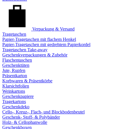
Verpackung & Versand
Tragetaschen
Papier-Tragetaschen mit flachem Henkel
Papier-Tragetaschen mit gedrehtem Papierkordel
Tragetaschen Take-away
Geschenkverpackungen & Zubehör
Flaschentaschen
Geschenktüten
Jute, Rupfen
Präsentkarton
Korbwaren & Präsentkörbe
Klarsichtfolien
Weinkartons
Geschenkpapiere
Tragekartons
Geschenkdeko
Cello-, Kreuz-, Flach- und Blockbodenbeutel
Geschenk- Stoff- & Polybänder
Holz- & Cellophanwolle
Geschenkboxen