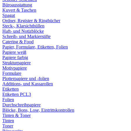
Büroausstattung
Kuvert & Taschen
Spagat
Ordner, Register & Ringbücher
Steck-, Klarsichthüllen
Haft- und Notizblöcke
Schreib- und Markierstifte
Catering & Food
Papier, Formulare, Etiketten, Folien
Papiere weiß
Papiere farbig
Strukturpapiere
Motivpapiere
Formulare
Plotterpapiere und -folien
Additions- und Kassarollen
Etiketten
Etiketten PCL3
Folien
Durchschreibpapiere
Blöcke, Bons, Lose, Eintrittskontrollen
Tinten & Toner
Tinten
Toner