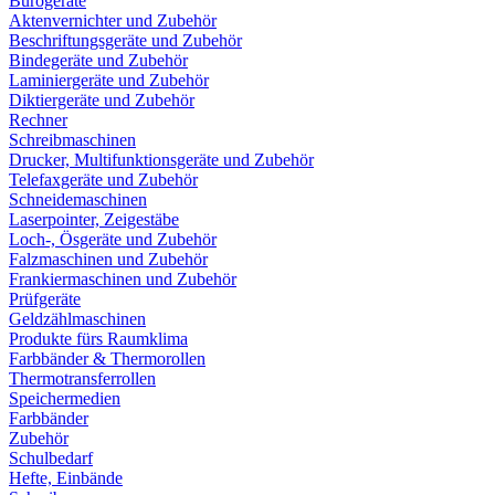
Bürogeräte
Aktenvernichter und Zubehör
Beschriftungsgeräte und Zubehör
Bindegeräte und Zubehör
Laminiergeräte und Zubehör
Diktiergeräte und Zubehör
Rechner
Schreibmaschinen
Drucker, Multifunktionsgeräte und Zubehör
Telefaxgeräte und Zubehör
Schneidemaschinen
Laserpointer, Zeigestäbe
Loch-, Ösgeräte und Zubehör
Falzmaschinen und Zubehör
Frankiermaschinen und Zubehör
Prüfgeräte
Geldzählmaschinen
Produkte fürs Raumklima
Farbbänder & Thermorollen
Thermotransferrollen
Speichermedien
Farbbänder
Zubehör
Schulbedarf
Hefte, Einbände