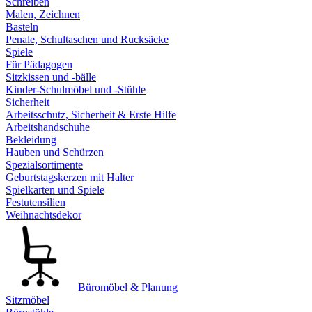
Schreiben
Malen, Zeichnen
Basteln
Penale, Schultaschen und Rucksäcke
Spiele
Für Pädagogen
Sitzkissen und -bälle
Kinder-Schulmöbel und -Stühle
Sicherheit
Arbeitsschutz, Sicherheit & Erste Hilfe
Arbeitshandschuhe
Bekleidung
Hauben und Schürzen
Spezialsortimente
Geburtstagskerzen mit Halter
Spielkarten und Spiele
Festutensilien
Weihnachtsdekor
Büromöbel & Planung
Sitzmöbel