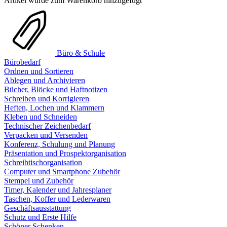
Artikel wurde zum Warenkorb hinzugefügt
Büro & Schule
Bürobedarf
Ordnen und Sortieren
Ablegen und Archivieren
Bücher, Blöcke und Haftnotizen
Schreiben und Korrigieren
Heften, Lochen und Klammern
Kleben und Schneiden
Technischer Zeichenbedarf
Verpacken und Versenden
Konferenz, Schulung und Planung
Präsentation und Prospektorganisation
Schreibtischorganisation
Computer und Smartphone Zubehör
Stempel und Zubehör
Timer, Kalender und Jahresplaner
Taschen, Koffer und Lederwaren
Geschäftsausstattung
Schutz und Erste Hilfe
Schöner Schenken