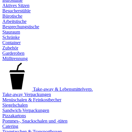
Bürostühle
Aktives Sitzen
Besucherstühle
Bürotische
Arbeitstische
Besprechungstische
Stauraum
Schränke
Container
Zubehör
Garderoben
Mülltrennung
Take-away & Lebensmittelverp.
Take-away Verpackungen
Menüschalen & Feinkostbecher
Siegelschalen
Sandwich-Verpackungen
Pizzakartons
Pommes-, Snackschalen und -tüten
Catering
Tragetaschen & Transportboxen