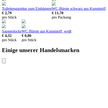
Toilettengarnitur
zum Einhängen
WC-Bürste schwarz
aus Kunststoff
€ 2,79
€ 11,70
pro Stück
pro Packung
Sauggolocke
WC-Bürste
aus Kunststoff, weiß
€ 4,32
€ 0,86
pro Stück
pro Stück
Einige unserer Handelsmarken