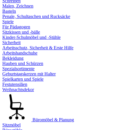
Schreiben
Malen, Zeichnen
Basteln
Penale, Schultaschen und Rucksäcke
Spiele
Für Pädagogen
Sitzkissen und -bälle
Kinder-Schulmöbel und -Stühle
Sicherheit
Arbeitsschutz, Sicherheit & Erste Hilfe
Arbeitshandschuhe
Bekleidung
Hauben und Schürzen
Spezialsortimente
Geburtstagskerzen mit Halter
Spielkarten und Spiele
Festutensilien
Weihnachtsdekor
Büromöbel & Planung
Sitzmöbel