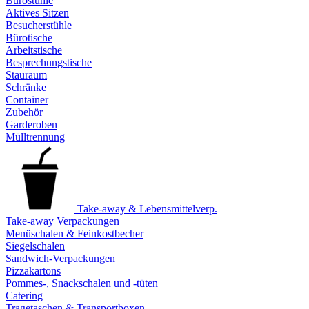
Bürostühle
Aktives Sitzen
Besucherstühle
Bürotische
Arbeitstische
Besprechungstische
Stauraum
Schränke
Container
Zubehör
Garderoben
Mülltrennung
Take-away & Lebensmittelverp.
Take-away Verpackungen
Menüschalen & Feinkostbecher
Siegelschalen
Sandwich-Verpackungen
Pizzakartons
Pommes-, Snackschalen und -tüten
Catering
Tragetaschen & Transportboxen