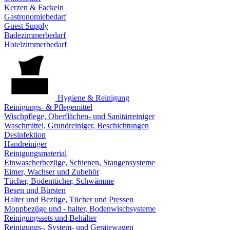
Kerzen & Fackeln
Gastronomiebedarf
Guest Supply
Badezimmerbedarf
Hotelzimmerbedarf
Hygiene & Reinigung
Reinigungs- & Pflegemittel
Wischpflege, Oberflächen- und Sanitärreiniger
Waschmittel, Grundreiniger, Beschichtungen
Desinfektion
Handreiniger
Reinigungsmaterial
Einwascherbezüge, Schienen, Stangensysteme
Eimer, Wachser und Zubehör
Tücher, Bodentücher, Schwämme
Besen und Bürsten
Halter und Bezüge, Tücher und Pressen
Moppbezüge und - halter, Bodenwischsysteme
Reinigungssets und Behälter
Reinigungs-, System- und Gerätewagen