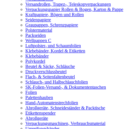
Versandrollen, Trapez-, Teleskopverpackungen
Verpackungspapier Rollen & Bogen, Karton & Pappe
Kraftpapiere, Bögen und Rollen
Seidenpapiere
Graupappen, Schrenzpapiere
Polstermaterial
Packseiden
Wellpappen C
Luftpolster- und Schaumfolien
Klebebänder, Kordel & Etiketten
Klebebänder
Polykordel
Beutel & Säcke, Schläuche
Druckverschlussbeutel
Flach- & Seitenfaltenbeutel
Schlauch- und Halbschlauchfolien
SK-Folien-Versand-, & Dokumententaschen
Folien
Palettenhauben
Hand-Automatenstrechfolien
Abrollgeräte, Schneideständer & Packtische
Etikettenspender
Abrollgeräte
Verpackungsmaschinen, Verbrauchsmaterial
Umreifungsbänder