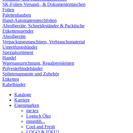
SK-Folien-Versand-, & Dokumententaschen
Folien
Palettenhauben
Hand-Automatenstrechfolien
Abrollgeräte, Schneideständer & Packtische
Etikettenspender
Abrollgeräte
Verpackungsmaschinen, Verbrauchsmaterial
Umreifungsbänder
Spezialsortiment
Handel
Warenauszeichnung, Regalpreisleisten
Polyesterbindebänder
Splintenapparate und Zubehör
Etiketten
Kabelbinder
Kataloge
Karriere
Eigenmarken
me:tex
Logisch Öko
mmmhh...
Cool and Fresh
LOGO & [I´KU]