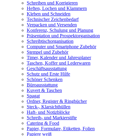
Schreiben und Korrigieren
Heften, Lochen und Klammern
Kleben und Schneiden
Technischer Zeichenbedarf
Verpacken und Versenden
Konferenz, Schulung und Planung
Präsentation und Prospektorganisation
Schreibtischorganisation
Computer und Smartphone Zubehör
Stempel und Zubehör
Timer, Kalender und Jahresplaner
Taschen, Koffer und Lederwaren
Geschäftsausstattung
Schutz und Erste Hilfe
Schöner Schenken
Büroausstattung
Kuvert & Taschen
Spagat
Ordner, Register & Ringbücher
Steck-, Klarsichthüllen
Haft- und Notizblöcke
Schreib- und Markierstifte
Catering & Food
Papier, Formulare, Etiketten, Folien
Papiere weiß