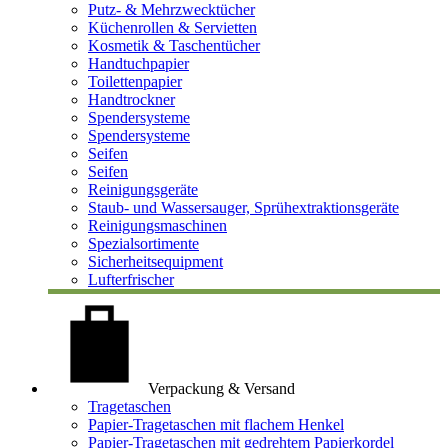
Putz- & Mehrzwecktücher
Küchenrollen & Servietten
Kosmetik & Taschentücher
Handtuchpapier
Toilettenpapier
Handtrockner
Spendersysteme
Spendersysteme
Seifen
Seifen
Reinigungsgeräte
Staub- und Wassersauger, Sprühextraktionsgeräte
Reinigungsmaschinen
Spezialsortimente
Sicherheitsequipment
Lufterfrischer
Verpackung & Versand
Tragetaschen
Papier-Tragetaschen mit flachem Henkel
Papier-Tragetaschen mit gedrehtem Papierkordel