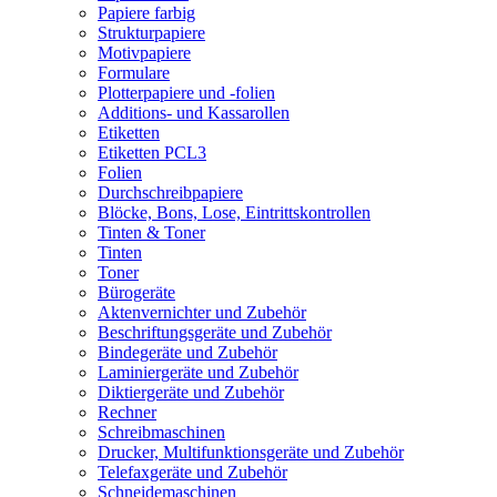
Papiere farbig
Strukturpapiere
Motivpapiere
Formulare
Plotterpapiere und -folien
Additions- und Kassarollen
Etiketten
Etiketten PCL3
Folien
Durchschreibpapiere
Blöcke, Bons, Lose, Eintrittskontrollen
Tinten & Toner
Tinten
Toner
Bürogeräte
Aktenvernichter und Zubehör
Beschriftungsgeräte und Zubehör
Bindegeräte und Zubehör
Laminiergeräte und Zubehör
Diktiergeräte und Zubehör
Rechner
Schreibmaschinen
Drucker, Multifunktionsgeräte und Zubehör
Telefaxgeräte und Zubehör
Schneidemaschinen