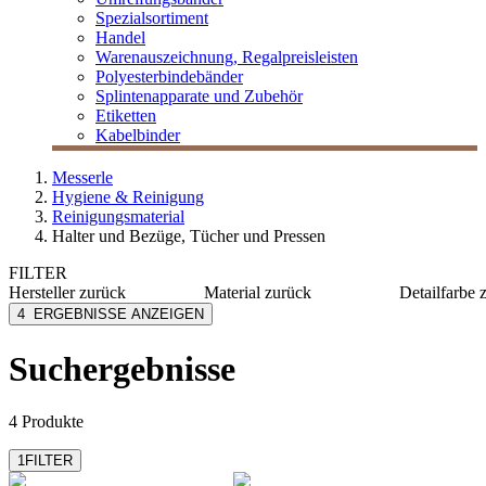
Spezialsortiment
Handel
Warenauszeichnung, Regalpreisleisten
Polyesterbindebänder
Splintenapparate und Zubehör
Etiketten
Kabelbinder
Messerle
Hygiene & Reinigung
Reinigungsmaterial
Halter und Bezüge, Tücher und Pressen
FILTER
Hersteller
zurück
Material
zurück
Detailfarbe
Mobiloclean
Kunststoff
rot
4
ERGEBNISSE ANZEIGEN
Nölle Profi Brush
Holz
schwarz
Soennecken
weiß
Suchergebnisse
4 Produkte
1
FILTER