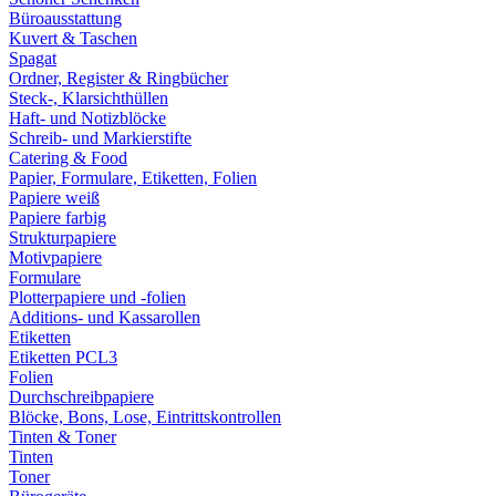
Büroausstattung
Kuvert & Taschen
Spagat
Ordner, Register & Ringbücher
Steck-, Klarsichthüllen
Haft- und Notizblöcke
Schreib- und Markierstifte
Catering & Food
Papier, Formulare, Etiketten, Folien
Papiere weiß
Papiere farbig
Strukturpapiere
Motivpapiere
Formulare
Plotterpapiere und -folien
Additions- und Kassarollen
Etiketten
Etiketten PCL3
Folien
Durchschreibpapiere
Blöcke, Bons, Lose, Eintrittskontrollen
Tinten & Toner
Tinten
Toner