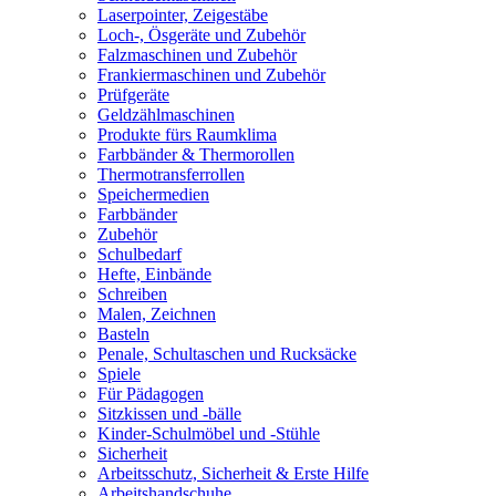
Laserpointer, Zeigestäbe
Loch-, Ösgeräte und Zubehör
Falzmaschinen und Zubehör
Frankiermaschinen und Zubehör
Prüfgeräte
Geldzählmaschinen
Produkte fürs Raumklima
Farbbänder & Thermorollen
Thermotransferrollen
Speichermedien
Farbbänder
Zubehör
Schulbedarf
Hefte, Einbände
Schreiben
Malen, Zeichnen
Basteln
Penale, Schultaschen und Rucksäcke
Spiele
Für Pädagogen
Sitzkissen und -bälle
Kinder-Schulmöbel und -Stühle
Sicherheit
Arbeitsschutz, Sicherheit & Erste Hilfe
Arbeitshandschuhe