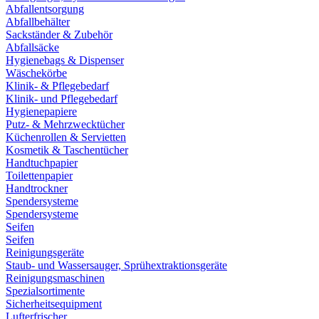
Abfallentsorgung
Abfallbehälter
Sackständer & Zubehör
Abfallsäcke
Hygienebags & Dispenser
Wäschekörbe
Klinik- & Pflegebedarf
Klinik- und Pflegebedarf
Hygienepapiere
Putz- & Mehrzwecktücher
Küchenrollen & Servietten
Kosmetik & Taschentücher
Handtuchpapier
Toilettenpapier
Handtrockner
Spendersysteme
Spendersysteme
Seifen
Seifen
Reinigungsgeräte
Staub- und Wassersauger, Sprühextraktionsgeräte
Reinigungsmaschinen
Spezialsortimente
Sicherheitsequipment
Lufterfrischer