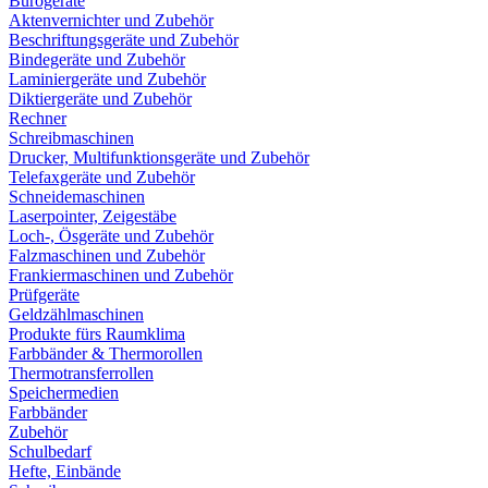
Bürogeräte
Aktenvernichter und Zubehör
Beschriftungsgeräte und Zubehör
Bindegeräte und Zubehör
Laminiergeräte und Zubehör
Diktiergeräte und Zubehör
Rechner
Schreibmaschinen
Drucker, Multifunktionsgeräte und Zubehör
Telefaxgeräte und Zubehör
Schneidemaschinen
Laserpointer, Zeigestäbe
Loch-, Ösgeräte und Zubehör
Falzmaschinen und Zubehör
Frankiermaschinen und Zubehör
Prüfgeräte
Geldzählmaschinen
Produkte fürs Raumklima
Farbbänder & Thermorollen
Thermotransferrollen
Speichermedien
Farbbänder
Zubehör
Schulbedarf
Hefte, Einbände