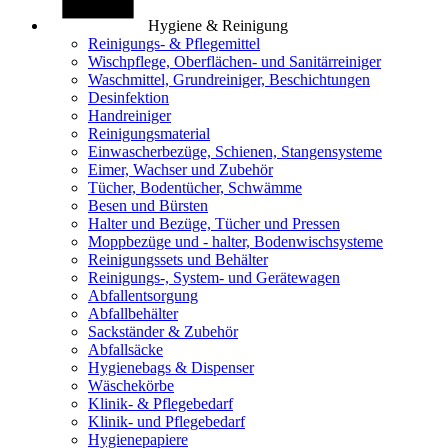
Hygiene & Reinigung
Reinigungs- & Pflegemittel
Wischpflege, Oberflächen- und Sanitärreiniger
Waschmittel, Grundreiniger, Beschichtungen
Desinfektion
Handreiniger
Reinigungsmaterial
Einwascherbezüge, Schienen, Stangensysteme
Eimer, Wachser und Zubehör
Tücher, Bodentücher, Schwämme
Besen und Bürsten
Halter und Bezüge, Tücher und Pressen
Moppbezüge und - halter, Bodenwischsysteme
Reinigungssets und Behälter
Reinigungs-, System- und Gerätewagen
Abfallentsorgung
Abfallbehälter
Sackständer & Zubehör
Abfallsäcke
Hygienebags & Dispenser
Wäschekörbe
Klinik- & Pflegebedarf
Klinik- und Pflegebedarf
Hygienepapiere