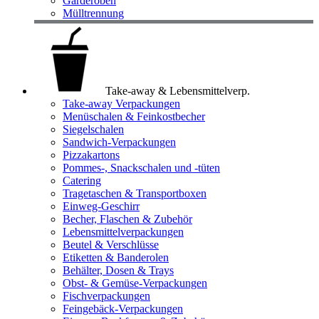
Garderoben
Mülltrennung
Take-away & Lebensmittelverp.
Take-away Verpackungen
Menüschalen & Feinkostbecher
Siegelschalen
Sandwich-Verpackungen
Pizzakartons
Pommes-, Snackschalen und -tüten
Catering
Tragetaschen & Transportboxen
Einweg-Geschirr
Becher, Flaschen & Zubehör
Lebensmittelverpackungen
Beutel & Verschlüsse
Etiketten & Banderolen
Behälter, Dosen & Trays
Obst- & Gemüse-Verpackungen
Fischverpackungen
Feingebäck-Verpackungen