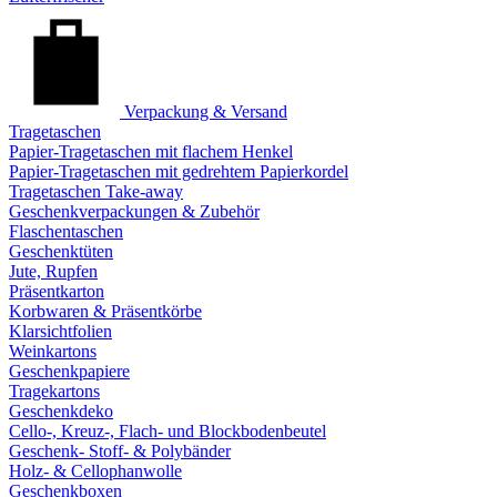
Verpackung & Versand
Tragetaschen
Papier-Tragetaschen mit flachem Henkel
Papier-Tragetaschen mit gedrehtem Papierkordel
Tragetaschen Take-away
Geschenkverpackungen & Zubehör
Flaschentaschen
Geschenktüten
Jute, Rupfen
Präsentkarton
Korbwaren & Präsentkörbe
Klarsichtfolien
Weinkartons
Geschenkpapiere
Tragekartons
Geschenkdeko
Cello-, Kreuz-, Flach- und Blockbodenbeutel
Geschenk- Stoff- & Polybänder
Holz- & Cellophanwolle
Geschenkboxen