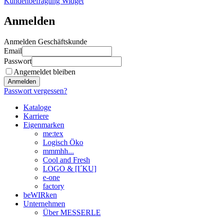
Kundenbefragung Widget
Anmelden
Anmelden Geschäftskunde
Email
Passwort
Angemeldet bleiben
Anmelden
Passwort vergessen?
Kataloge
Karriere
Eigenmarken
me:tex
Logisch Öko
mmmhh...
Cool and Fresh
LOGO & [I´KU]
e-one
factory
beWIRken
Unternehmen
Über MESSERLE