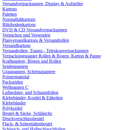
Versandverpackungen, Display & Aufsteller
Kartons
Paletten
Normalfaltkartons
Blitzbodenkartons
DVD & CD Versandverpackungen
Verpacken und Versenden
Planversandkartons & Versandrollen
Versandkartons
Versandrollen, Trapez-, Teleskopverpackungen
Verpackungspapier Rollen & Bogen, Karton & Pappe
Kraftpapiere, Bögen und Rollen
Seidenpapiere
Graupappen, Schrenzpapiere
Polstermaterial
Packseiden
Wellpappen C
Luftpolster- und Schaumfolien
Klebebänder, Kordel & Etiketten
Klebebänder
Polykordel
Beutel & Säcke, Schläuche
Druckverschlussbeutel
Flach- & Seitenfaltenbeutel
Schlauch- und Halbschlauchfolien