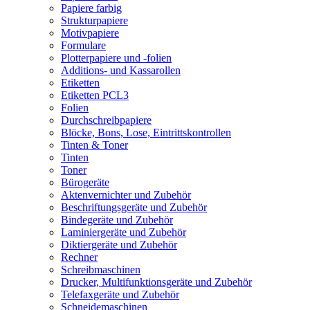
Papiere farbig
Strukturpapiere
Motivpapiere
Formulare
Plotterpapiere und -folien
Additions- und Kassarollen
Etiketten
Etiketten PCL3
Folien
Durchschreibpapiere
Blöcke, Bons, Lose, Eintrittskontrollen
Tinten & Toner
Tinten
Toner
Bürogeräte
Aktenvernichter und Zubehör
Beschriftungsgeräte und Zubehör
Bindegeräte und Zubehör
Laminiergeräte und Zubehör
Diktiergeräte und Zubehör
Rechner
Schreibmaschinen
Drucker, Multifunktionsgeräte und Zubehör
Telefaxgeräte und Zubehör
Schneidemaschinen