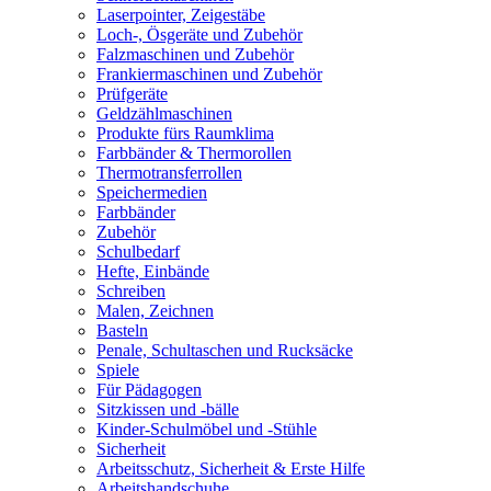
Laserpointer, Zeigestäbe
Loch-, Ösgeräte und Zubehör
Falzmaschinen und Zubehör
Frankiermaschinen und Zubehör
Prüfgeräte
Geldzählmaschinen
Produkte fürs Raumklima
Farbbänder & Thermorollen
Thermotransferrollen
Speichermedien
Farbbänder
Zubehör
Schulbedarf
Hefte, Einbände
Schreiben
Malen, Zeichnen
Basteln
Penale, Schultaschen und Rucksäcke
Spiele
Für Pädagogen
Sitzkissen und -bälle
Kinder-Schulmöbel und -Stühle
Sicherheit
Arbeitsschutz, Sicherheit & Erste Hilfe
Arbeitshandschuhe