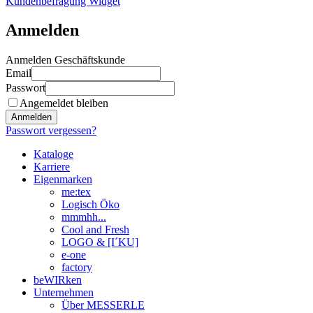
Kundenbefragung Widget
Anmelden
Anmelden Geschäftskunde
Email
Passwort
Angemeldet bleiben
Anmelden
Passwort vergessen?
Kataloge
Karriere
Eigenmarken
me:tex
Logisch Öko
mmmhh...
Cool and Fresh
LOGO & [I´KU]
e-one
factory
beWIRken
Unternehmen
Über MESSERLE