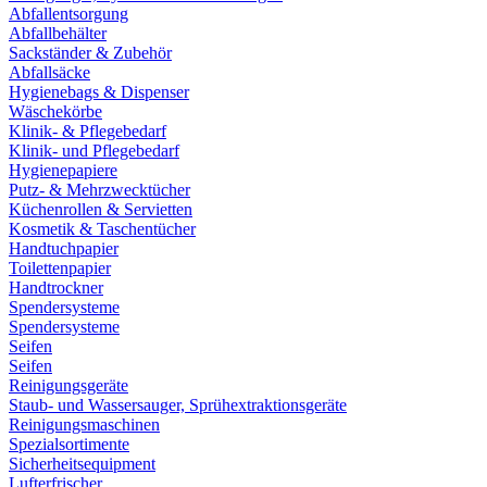
Abfallentsorgung
Abfallbehälter
Sackständer & Zubehör
Abfallsäcke
Hygienebags & Dispenser
Wäschekörbe
Klinik- & Pflegebedarf
Klinik- und Pflegebedarf
Hygienepapiere
Putz- & Mehrzwecktücher
Küchenrollen & Servietten
Kosmetik & Taschentücher
Handtuchpapier
Toilettenpapier
Handtrockner
Spendersysteme
Spendersysteme
Seifen
Seifen
Reinigungsgeräte
Staub- und Wassersauger, Sprühextraktionsgeräte
Reinigungsmaschinen
Spezialsortimente
Sicherheitsequipment
Lufterfrischer