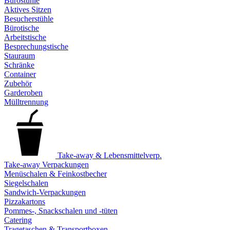
Bürostühle
Aktives Sitzen
Besucherstühle
Bürotische
Arbeitstische
Besprechungstische
Stauraum
Schränke
Container
Zubehör
Garderoben
Mülltrennung
Take-away & Lebensmittelverp.
Take-away Verpackungen
Menüschalen & Feinkostbecher
Siegelschalen
Sandwich-Verpackungen
Pizzakartons
Pommes-, Snackschalen und -tüten
Catering
Tragetaschen & Transportboxen