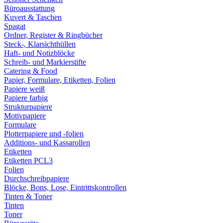
Büroausstattung
Kuvert & Taschen
Spagat
Ordner, Register & Ringbücher
Steck-, Klarsichthüllen
Haft- und Notizblöcke
Schreib- und Markierstifte
Catering & Food
Papier, Formulare, Etiketten, Folien
Papiere weiß
Papiere farbig
Strukturpapiere
Motivpapiere
Formulare
Plotterpapiere und -folien
Additions- und Kassarollen
Etiketten
Etiketten PCL3
Folien
Durchschreibpapiere
Blöcke, Bons, Lose, Eintrittskontrollen
Tinten & Toner
Tinten
Toner