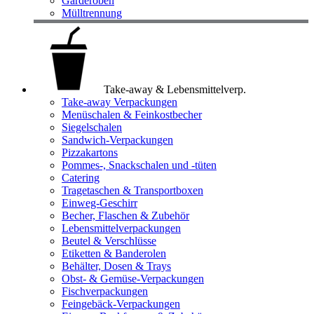
Garderoben
Mülltrennung
Take-away & Lebensmittelverp.
Take-away Verpackungen
Menüschalen & Feinkostbecher
Siegelschalen
Sandwich-Verpackungen
Pizzakartons
Pommes-, Snackschalen und -tüten
Catering
Tragetaschen & Transportboxen
Einweg-Geschirr
Becher, Flaschen & Zubehör
Lebensmittelverpackungen
Beutel & Verschlüsse
Etiketten & Banderolen
Behälter, Dosen & Trays
Obst- & Gemüse-Verpackungen
Fischverpackungen
Feingebäck-Verpackungen