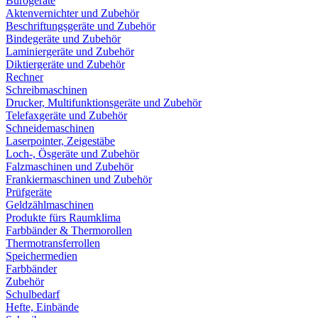
Bürogeräte
Aktenvernichter und Zubehör
Beschriftungsgeräte und Zubehör
Bindegeräte und Zubehör
Laminiergeräte und Zubehör
Diktiergeräte und Zubehör
Rechner
Schreibmaschinen
Drucker, Multifunktionsgeräte und Zubehör
Telefaxgeräte und Zubehör
Schneidemaschinen
Laserpointer, Zeigestäbe
Loch-, Ösgeräte und Zubehör
Falzmaschinen und Zubehör
Frankiermaschinen und Zubehör
Prüfgeräte
Geldzählmaschinen
Produkte fürs Raumklima
Farbbänder & Thermorollen
Thermotransferrollen
Speichermedien
Farbbänder
Zubehör
Schulbedarf
Hefte, Einbände