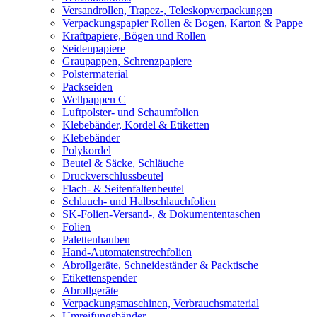
Versandrollen, Trapez-, Teleskopverpackungen
Verpackungspapier Rollen & Bogen, Karton & Pappe
Kraftpapiere, Bögen und Rollen
Seidenpapiere
Graupappen, Schrenzpapiere
Polstermaterial
Packseiden
Wellpappen C
Luftpolster- und Schaumfolien
Klebebänder, Kordel & Etiketten
Klebebänder
Polykordel
Beutel & Säcke, Schläuche
Druckverschlussbeutel
Flach- & Seitenfaltenbeutel
Schlauch- und Halbschlauchfolien
SK-Folien-Versand-, & Dokumententaschen
Folien
Palettenhauben
Hand-Automatenstrechfolien
Abrollgeräte, Schneideständer & Packtische
Etikettenspender
Abrollgeräte
Verpackungsmaschinen, Verbrauchsmaterial
Umreifungsbänder