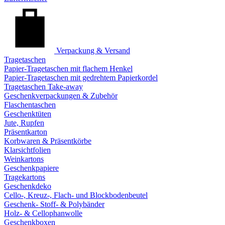
Verpackung & Versand
Tragetaschen
Papier-Tragetaschen mit flachem Henkel
Papier-Tragetaschen mit gedrehtem Papierkordel
Tragetaschen Take-away
Geschenkverpackungen & Zubehör
Flaschentaschen
Geschenktüten
Jute, Rupfen
Präsentkarton
Korbwaren & Präsentkörbe
Klarsichtfolien
Weinkartons
Geschenkpapiere
Tragekartons
Geschenkdeko
Cello-, Kreuz-, Flach- und Blockbodenbeutel
Geschenk- Stoff- & Polybänder
Holz- & Cellophanwolle
Geschenkboxen