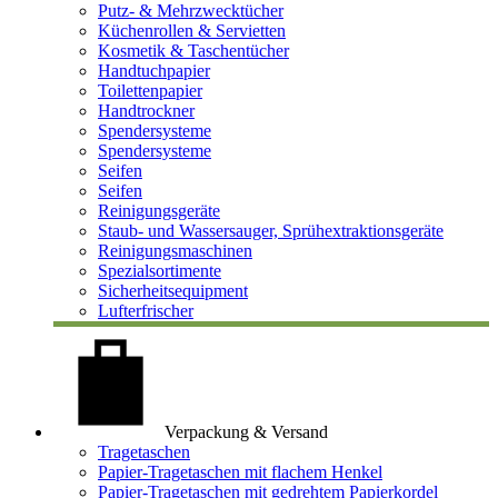
Putz- & Mehrzwecktücher
Küchenrollen & Servietten
Kosmetik & Taschentücher
Handtuchpapier
Toilettenpapier
Handtrockner
Spendersysteme
Spendersysteme
Seifen
Seifen
Reinigungsgeräte
Staub- und Wassersauger, Sprühextraktionsgeräte
Reinigungsmaschinen
Spezialsortimente
Sicherheitsequipment
Lufterfrischer
Verpackung & Versand
Tragetaschen
Papier-Tragetaschen mit flachem Henkel
Papier-Tragetaschen mit gedrehtem Papierkordel