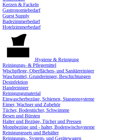
Kerzen & Fackeln
Gastronomiebedarf
Guest Supply
Badezimmerbedarf
Hotelzimmerbedarf
Hygiene & Reinigung
Reinigungs- & Pflegemittel
Wischpflege, Oberflächen- und Sanitärreiniger
Waschmittel, Grundreiniger, Beschichtungen
Desinfektion
Handreiniger
Reinigungsmaterial
Einwascherbezüge, Schienen, Stangensysteme
Eimer, Wachser und Zubehör
Tücher, Bodentücher, Schwämme
Besen und Bürsten
Halter und Bezüge, Tücher und Pressen
Moppbezüge und - halter, Bodenwischsysteme
Reinigungssets und Behälter
Reinigungs-, System- und Gerätewagen