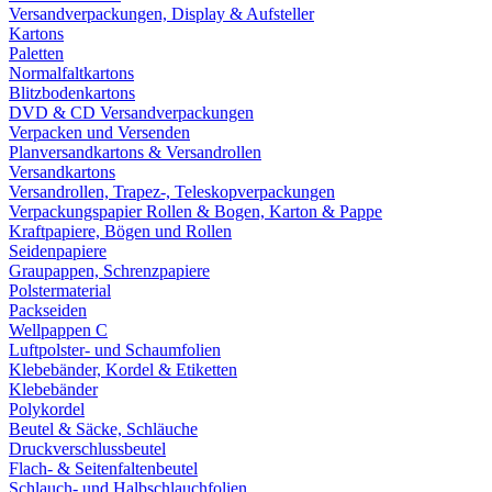
Versandverpackungen, Display & Aufsteller
Kartons
Paletten
Normalfaltkartons
Blitzbodenkartons
DVD & CD Versandverpackungen
Verpacken und Versenden
Planversandkartons & Versandrollen
Versandkartons
Versandrollen, Trapez-, Teleskopverpackungen
Verpackungspapier Rollen & Bogen, Karton & Pappe
Kraftpapiere, Bögen und Rollen
Seidenpapiere
Graupappen, Schrenzpapiere
Polstermaterial
Packseiden
Wellpappen C
Luftpolster- und Schaumfolien
Klebebänder, Kordel & Etiketten
Klebebänder
Polykordel
Beutel & Säcke, Schläuche
Druckverschlussbeutel
Flach- & Seitenfaltenbeutel
Schlauch- und Halbschlauchfolien