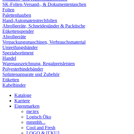
SK-Folien-Versand-, & Dokumententaschen
Folien
Palettenhauben
Hand-Automatenstrechfolien
Abrollgeräte, Schneideständer & Packtische
Etikettenspender
Abrollgeräte
Verpackungsmaschinen, Verbrauchsmaterial
Umreifungsbänder
Spezialsortiment
Handel
Warenauszeichnung, Regalpreisleisten
Polyesterbindebänder
Splintenapparate und Zubehör
Etiketten
Kabelbinder
Kataloge
Karriere
Eigenmarken
me:tex
Logisch Öko
mmmhh...
Cool and Fresh
LOGO & [I´KU]