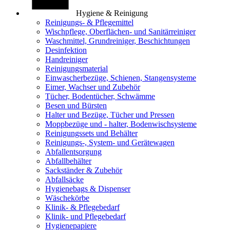
Hygiene & Reinigung
Reinigungs- & Pflegemittel
Wischpflege, Oberflächen- und Sanitärreiniger
Waschmittel, Grundreiniger, Beschichtungen
Desinfektion
Handreiniger
Reinigungsmaterial
Einwascherbezüge, Schienen, Stangensysteme
Eimer, Wachser und Zubehör
Tücher, Bodentücher, Schwämme
Besen und Bürsten
Halter und Bezüge, Tücher und Pressen
Moppbezüge und - halter, Bodenwischsysteme
Reinigungssets und Behälter
Reinigungs-, System- und Gerätewagen
Abfallentsorgung
Abfallbehälter
Sackständer & Zubehör
Abfallsäcke
Hygienebags & Dispenser
Wäschekörbe
Klinik- & Pflegebedarf
Klinik- und Pflegebedarf
Hygienepapiere