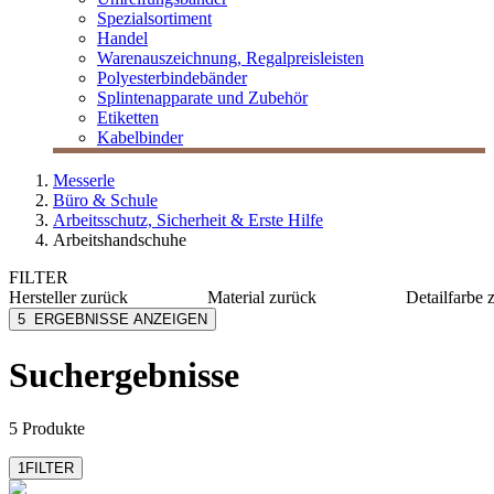
Spezialsortiment
Handel
Warenauszeichnung, Regalpreisleisten
Polyesterbindebänder
Splintenapparate und Zubehör
Etiketten
Kabelbinder
Messerle
Büro & Schule
Arbeitsschutz, Sicherheit & Erste Hilfe
Arbeitshandschuhe
FILTER
Hersteller
zurück
Material
zurück
Detailfarbe
AMPri
Nitril
grün
5
ERGEBNISSE ANZEIGEN
Mensch Franz
Nylon
orange
MESSERLE
PE
schwarz
Suchergebnisse
Kunststoff
weiß
5 Produkte
1
FILTER