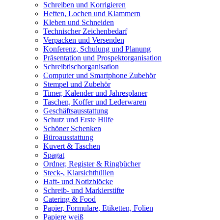
Schreiben und Korrigieren
Heften, Lochen und Klammern
Kleben und Schneiden
Technischer Zeichenbedarf
Verpacken und Versenden
Konferenz, Schulung und Planung
Präsentation und Prospektorganisation
Schreibtischorganisation
Computer und Smartphone Zubehör
Stempel und Zubehör
Timer, Kalender und Jahresplaner
Taschen, Koffer und Lederwaren
Geschäftsausstattung
Schutz und Erste Hilfe
Schöner Schenken
Büroausstattung
Kuvert & Taschen
Spagat
Ordner, Register & Ringbücher
Steck-, Klarsichthüllen
Haft- und Notizblöcke
Schreib- und Markierstifte
Catering & Food
Papier, Formulare, Etiketten, Folien
Papiere weiß