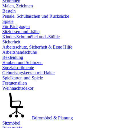
Schreiben
Malen, Zeichnen
Basteln
Penale, Schultaschen und Rucksäcke
Spiele
Für Pädagogen
Sitzkissen und -bälle
Kinder-Schulmöbel und -Stühle
Sicherheit
Arbeitsschutz, Sicherheit & Erste Hilfe
Arbeitshandschuhe
Bekleidung
Hauben und Schürzen
Spezialsortimente
Geburtstagskerzen mit Halter
Spielkarten und Spiele
Festutensilien
Weihnachtsdekor
Büromöbel & Planung
Sitzmöbel