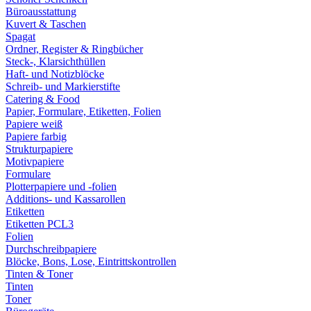
Büroausstattung
Kuvert & Taschen
Spagat
Ordner, Register & Ringbücher
Steck-, Klarsichthüllen
Haft- und Notizblöcke
Schreib- und Markierstifte
Catering & Food
Papier, Formulare, Etiketten, Folien
Papiere weiß
Papiere farbig
Strukturpapiere
Motivpapiere
Formulare
Plotterpapiere und -folien
Additions- und Kassarollen
Etiketten
Etiketten PCL3
Folien
Durchschreibpapiere
Blöcke, Bons, Lose, Eintrittskontrollen
Tinten & Toner
Tinten
Toner