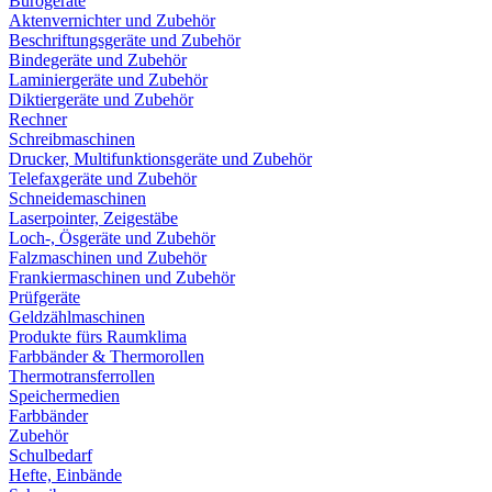
Bürogeräte
Aktenvernichter und Zubehör
Beschriftungsgeräte und Zubehör
Bindegeräte und Zubehör
Laminiergeräte und Zubehör
Diktiergeräte und Zubehör
Rechner
Schreibmaschinen
Drucker, Multifunktionsgeräte und Zubehör
Telefaxgeräte und Zubehör
Schneidemaschinen
Laserpointer, Zeigestäbe
Loch-, Ösgeräte und Zubehör
Falzmaschinen und Zubehör
Frankiermaschinen und Zubehör
Prüfgeräte
Geldzählmaschinen
Produkte fürs Raumklima
Farbbänder & Thermorollen
Thermotransferrollen
Speichermedien
Farbbänder
Zubehör
Schulbedarf
Hefte, Einbände