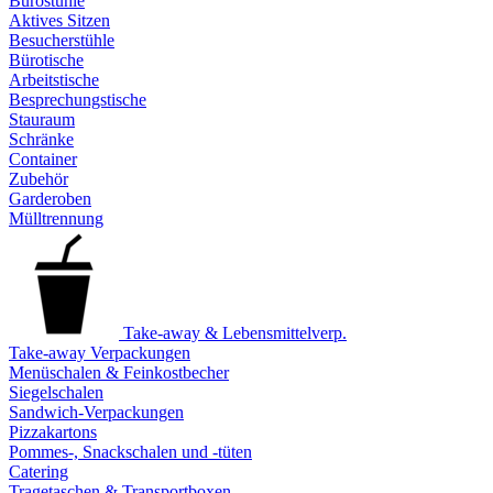
Bürostühle
Aktives Sitzen
Besucherstühle
Bürotische
Arbeitstische
Besprechungstische
Stauraum
Schränke
Container
Zubehör
Garderoben
Mülltrennung
Take-away & Lebensmittelverp.
Take-away Verpackungen
Menüschalen & Feinkostbecher
Siegelschalen
Sandwich-Verpackungen
Pizzakartons
Pommes-, Snackschalen und -tüten
Catering
Tragetaschen & Transportboxen