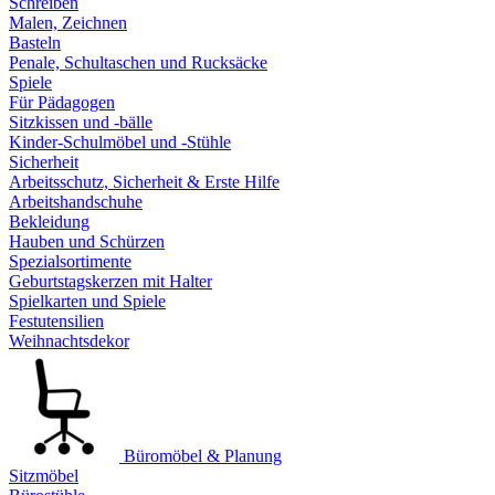
Schreiben
Malen, Zeichnen
Basteln
Penale, Schultaschen und Rucksäcke
Spiele
Für Pädagogen
Sitzkissen und -bälle
Kinder-Schulmöbel und -Stühle
Sicherheit
Arbeitsschutz, Sicherheit & Erste Hilfe
Arbeitshandschuhe
Bekleidung
Hauben und Schürzen
Spezialsortimente
Geburtstagskerzen mit Halter
Spielkarten und Spiele
Festutensilien
Weihnachtsdekor
Büromöbel & Planung
Sitzmöbel