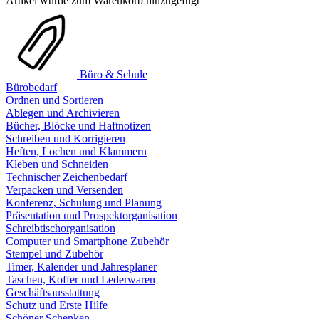
Artikel wurde zum Warenkorb hinzugefügt
Büro & Schule
Bürobedarf
Ordnen und Sortieren
Ablegen und Archivieren
Bücher, Blöcke und Haftnotizen
Schreiben und Korrigieren
Heften, Lochen und Klammern
Kleben und Schneiden
Technischer Zeichenbedarf
Verpacken und Versenden
Konferenz, Schulung und Planung
Präsentation und Prospektorganisation
Schreibtischorganisation
Computer und Smartphone Zubehör
Stempel und Zubehör
Timer, Kalender und Jahresplaner
Taschen, Koffer und Lederwaren
Geschäftsausstattung
Schutz und Erste Hilfe
Schöner Schenken