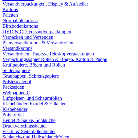
Versandverpackungen, Display & Aufsteller
Kartons
Paletten
Normalfaltkartons
Blitzbodenkartons
DVD & CD Versandverpackungen
Verpacken und Versenden
Planversandkartons & Versandrollen
Versandkartons
Versandrollen, Trapez-, Teleskopverpackungen
Verpackungspapier Rollen & Bogen, Karton & Pappe
Kraftpapiere, Bögen und Rollen
Seidenpapiere
Graupappen, Schrenzpapiere
Polstermaterial
Packseiden
Wellpappen C
Luftpolster- und Schaumfolien
Klebebänder, Kordel & Etiketten
Klebebänder
Polykordel
Beutel & Säcke, Schläuche
Druckverschlussbeutel
Flach- & Seitenfaltenbeutel
Schlauch- und Halbschlauchfolien