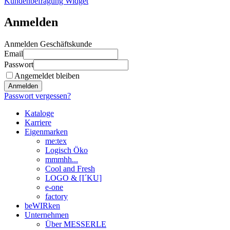
Kundenbefragung Widget
Anmelden
Anmelden Geschäftskunde
Email
Passwort
Angemeldet bleiben
Anmelden
Passwort vergessen?
Kataloge
Karriere
Eigenmarken
me:tex
Logisch Öko
mmmhh...
Cool and Fresh
LOGO & [I´KU]
e-one
factory
beWIRken
Unternehmen
Über MESSERLE