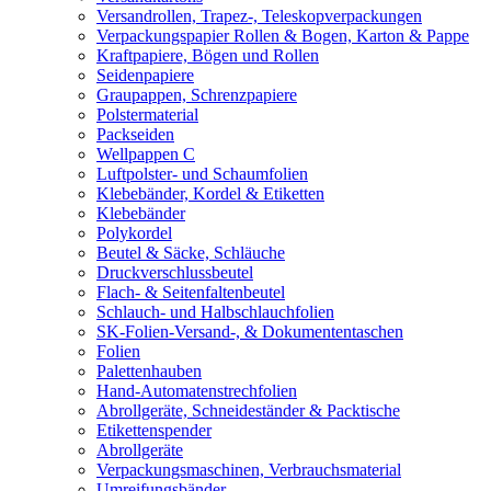
Versandrollen, Trapez-, Teleskopverpackungen
Verpackungspapier Rollen & Bogen, Karton & Pappe
Kraftpapiere, Bögen und Rollen
Seidenpapiere
Graupappen, Schrenzpapiere
Polstermaterial
Packseiden
Wellpappen C
Luftpolster- und Schaumfolien
Klebebänder, Kordel & Etiketten
Klebebänder
Polykordel
Beutel & Säcke, Schläuche
Druckverschlussbeutel
Flach- & Seitenfaltenbeutel
Schlauch- und Halbschlauchfolien
SK-Folien-Versand-, & Dokumententaschen
Folien
Palettenhauben
Hand-Automatenstrechfolien
Abrollgeräte, Schneideständer & Packtische
Etikettenspender
Abrollgeräte
Verpackungsmaschinen, Verbrauchsmaterial
Umreifungsbänder