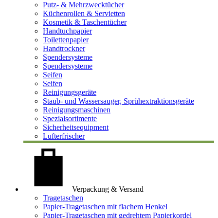
Putz- & Mehrzwecktücher
Küchenrollen & Servietten
Kosmetik & Taschentücher
Handtuchpapier
Toilettenpapier
Handtrockner
Spendersysteme
Spendersysteme
Seifen
Seifen
Reinigungsgeräte
Staub- und Wassersauger, Sprühextraktionsgeräte
Reinigungsmaschinen
Spezialsortimente
Sicherheitsequipment
Lufterfrischer
Verpackung & Versand
Tragetaschen
Papier-Tragetaschen mit flachem Henkel
Papier-Tragetaschen mit gedrehtem Papierkordel