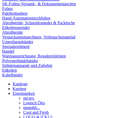
SK-Folien-Versand-, & Dokumententaschen
Folien
Palettenhauben
Hand-Automatenstrechfolien
Abrollgeräte, Schneideständer & Packtische
Etikettenspender
Abrollgeräte
Verpackungsmaschinen, Verbrauchsmaterial
Umreifungsbänder
Spezialsortiment
Handel
Warenauszeichnung, Regalpreisleisten
Polyesterbindebänder
Splintenapparate und Zubehör
Etiketten
Kabelbinder
Kataloge
Karriere
Eigenmarken
me:tex
Logisch Öko
mmmhh...
Cool and Fresh
LOGO & [I´KU]