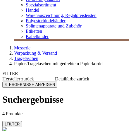
Spezialsortiment
Handel
Warenauszeichnung, Regalpreisleisten
Polyesterbindebänder
Splintenapparate und Zubehör
Etiketten
Kabelbinder
Messerle
Verpackung & Versand
Tragetaschen
Papier-Tragetaschen mit gedrehtem Papierkordel
FILTER
Hersteller
zurück
Detailfarbe
zurück
Folia
blau
4
ERGEBNISSE ANZEIGEN
Vp
braun
rot
Suchergebnisse
schwarz
weiß
4 Produkte
1
FILTER