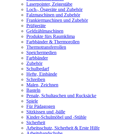
Laserpointer, Zeigestäbe
Loch-, Ösgeräte und Zubehör
Falzmaschinen und Zubehör
Frankiermaschinen und Zubehör
Prüfgeräte
Geldzählmaschinen
Produkte fürs Raumklima
Farbbänder & Thermorollen
Thermotransferrollen
Speichermedien
Farbbänder
Zubehör
Schulbedarf
Hefte, Einbände
Schreiben
Malen, Zeichnen
Basteln
Penale, Schultaschen und Rucksäcke
Spiele
Für Pädagogen
Sitzkissen und -bälle
Kinder-Schulmöbel und -Stühle
Sicherheit
Arbeitsschutz, Sicherheit & Erste Hilfe
Arbeitshandschuhe