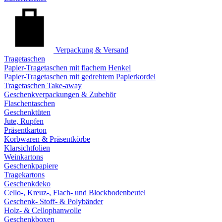
Verpackung & Versand
Tragetaschen
Papier-Tragetaschen mit flachem Henkel
Papier-Tragetaschen mit gedrehtem Papierkordel
Tragetaschen Take-away
Geschenkverpackungen & Zubehör
Flaschentaschen
Geschenktüten
Jute, Rupfen
Präsentkarton
Korbwaren & Präsentkörbe
Klarsichtfolien
Weinkartons
Geschenkpapiere
Tragekartons
Geschenkdeko
Cello-, Kreuz-, Flach- und Blockbodenbeutel
Geschenk- Stoff- & Polybänder
Holz- & Cellophanwolle
Geschenkboxen