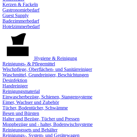
Kerzen & Fackeln
Gastronomiebedarf
Guest Supply
Badezimmerbedarf
Hotelzimmerbedarf
Hygiene & Reinigung
Reinigungs- & Pflegemittel
Wischpflege, Oberflächen- und Sanitärreiniger
Waschmittel, Grundreiniger, Beschichtungen
Desinfektion
Handreiniger
Reinigungsmaterial
Einwascherbezüge, Schienen, Stangensysteme
Eimer, Wachser und Zubehör
Tücher, Bodentücher, Schwämme
Besen und Bürsten
Halter und Bezüge, Tücher und Pressen
Moppbezüge und - halter, Bodenwischsysteme
Reinigungssets und Behälter
Reinigungs-, System- und Gerätewagen