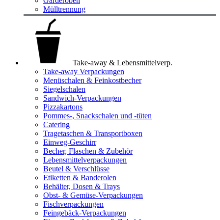
Garderoben
Mülltrennung
Take-away & Lebensmittelverp.
Take-away Verpackungen
Menüschalen & Feinkostbecher
Siegelschalen
Sandwich-Verpackungen
Pizzakartons
Pommes-, Snackschalen und -tüten
Catering
Tragetaschen & Transportboxen
Einweg-Geschirr
Becher, Flaschen & Zubehör
Lebensmittelverpackungen
Beutel & Verschlüsse
Etiketten & Banderolen
Behälter, Dosen & Trays
Obst- & Gemüse-Verpackungen
Fischverpackungen
Feingebäck-Verpackungen