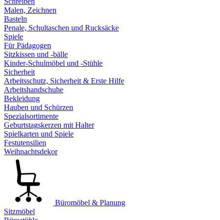
Schreiben
Malen, Zeichnen
Basteln
Penale, Schultaschen und Rucksäcke
Spiele
Für Pädagogen
Sitzkissen und -bälle
Kinder-Schulmöbel und -Stühle
Sicherheit
Arbeitsschutz, Sicherheit & Erste Hilfe
Arbeitshandschuhe
Bekleidung
Hauben und Schürzen
Spezialsortimente
Geburtstagskerzen mit Halter
Spielkarten und Spiele
Festutensilien
Weihnachtsdekor
Büromöbel & Planung
Sitzmöbel