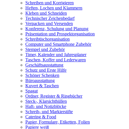
Schreiben und Korrigieren
Heften, Lochen und Klammern
Kleben und Schneiden
Technischer Zeichenbedarf
Verpacken und Versenden
Konferenz, Schulung und Planung
Präsentation und Prospektorganisation
Schreibtischorganisation
Computer und Smartphone Zubehör
Stempel und Zubehör
Timer, Kalender und Jahresplaner
Taschen, Koffer und Lederwaren
Geschäftsausstattung
Schutz und Erste Hilfe
Schöner Schenken
Büroausstattung
Kuvert & Taschen
Spagat
Ordner, Register & Ringbücher
Steck-, Klarsichthüllen
Haft- und Notizblöcke
Schreib- und Markierstifte
Catering & Food
Papier, Formulare, Etiketten, Folien
Papiere weiß