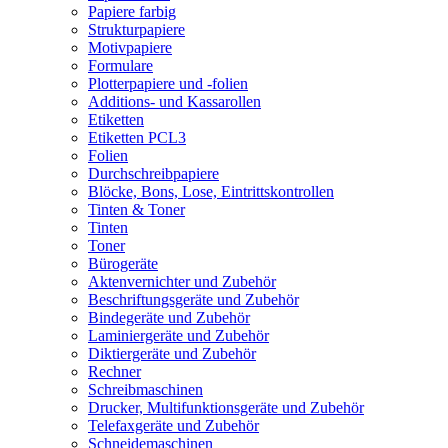
Papiere farbig
Strukturpapiere
Motivpapiere
Formulare
Plotterpapiere und -folien
Additions- und Kassarollen
Etiketten
Etiketten PCL3
Folien
Durchschreibpapiere
Blöcke, Bons, Lose, Eintrittskontrollen
Tinten & Toner
Tinten
Toner
Bürogeräte
Aktenvernichter und Zubehör
Beschriftungsgeräte und Zubehör
Bindegeräte und Zubehör
Laminiergeräte und Zubehör
Diktiergeräte und Zubehör
Rechner
Schreibmaschinen
Drucker, Multifunktionsgeräte und Zubehör
Telefaxgeräte und Zubehör
Schneidemaschinen