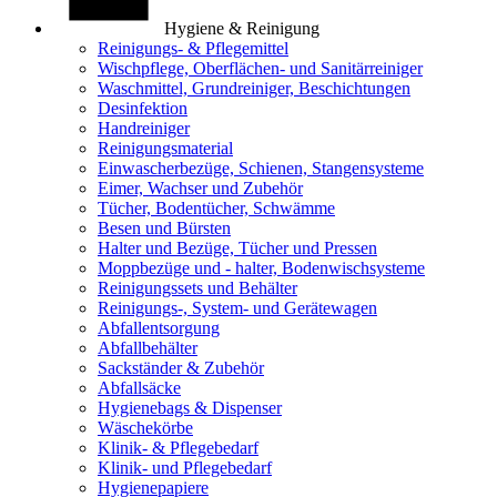
Hygiene & Reinigung
Reinigungs- & Pflegemittel
Wischpflege, Oberflächen- und Sanitärreiniger
Waschmittel, Grundreiniger, Beschichtungen
Desinfektion
Handreiniger
Reinigungsmaterial
Einwascherbezüge, Schienen, Stangensysteme
Eimer, Wachser und Zubehör
Tücher, Bodentücher, Schwämme
Besen und Bürsten
Halter und Bezüge, Tücher und Pressen
Moppbezüge und - halter, Bodenwischsysteme
Reinigungssets und Behälter
Reinigungs-, System- und Gerätewagen
Abfallentsorgung
Abfallbehälter
Sackständer & Zubehör
Abfallsäcke
Hygienebags & Dispenser
Wäschekörbe
Klinik- & Pflegebedarf
Klinik- und Pflegebedarf
Hygienepapiere