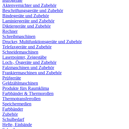
Bürogeräte
Aktenvernichter und Zubehör
Beschriftungsgeräte und Zubehör
Bindegeräte und Zubehör
Laminiergeräte und Zubehör
Diktiergeräte und Zubehör
Rechner
Schreibmaschinen
Drucker, Multifunktionsgeräte und Zubehör
Telefaxgeräte und Zubehör
Schneidemaschinen
Laserpointer, Zeigestäbe
Loch-, Ösgeräte und Zubehör
Falzmaschinen und Zubehör
Frankiermaschinen und Zubehör
Prüfgeräte
Geldzählmaschinen
Produkte fürs Raumklima
Farbbänder & Thermorollen
Thermotransferrollen
Speichermedien
Farbbänder
Zubehör
Schulbedarf
Hefte, Einbände