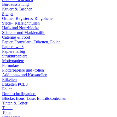
Büroausstattung
Kuvert & Taschen
Spagat
Ordner, Register & Ringbücher
Steck-, Klarsichthüllen
Haft- und Notizblöcke
Schreib- und Markierstifte
Catering & Food
Papier, Formulare, Etiketten, Folien
Papiere weiß
Papiere farbig
Strukturpapiere
Motivpapiere
Formulare
Plotterpapiere und -folien
Additions- und Kassarollen
Etiketten
Etiketten PCL3
Folien
Durchschreibpapiere
Blöcke, Bons, Lose, Eintrittskontrollen
Tinten & Toner
Tinten
Toner