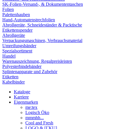
SK-Folien-Versand-, & Dokumententaschen
Folien
Palettenhauben
Hand-Automatenstrechfolien
Abrollgeräte, Schneideständer & Packtische
Etikettenspender
Abrollgeräte
Verpackungsmaschinen, Verbrauchsmaterial
Umreifungsbänder
Spezialsortiment
Handel
Warenauszeichnung, Regalpreisleisten
Polyesterbindebänder
Splintenapparate und Zubehör
Etiketten
Kabelbinder
Kataloge
Karriere
Eigenmarken
me:tex
Logisch Öko
mmmhh...
Cool and Fresh
LOGO & [I´KU]