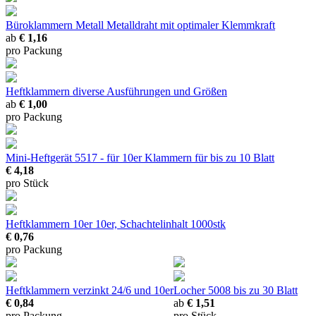
Büroklammern Metall
Metalldraht mit optimaler Klemmkraft
ab
€ 1,16
pro Packung
Heftklammern
diverse Ausführungen und Größen
ab
€ 1,00
pro Packung
Mini-Heftgerät 5517 - für 10er Klammern
für bis zu 10 Blatt
€ 4,18
pro Stück
Heftklammern 10er
10er, Schachtelinhalt 1000stk
€ 0,76
pro Packung
Heftklammern verzinkt
24/6 und 10er
Locher 5008
bis zu 30 Blatt
€ 0,84
ab
€ 1,51
pro Packung
pro Stück