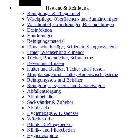
Hygiene & Reinigung
Reinigungs- & Pflegemittel
Wischpflege, Oberflächen- und Sanitärreiniger
Waschmittel, Grundreiniger, Beschichtungen
Desinfektion
Handreiniger
Reinigungsmaterial
Einwascherbezüge, Schienen, Stangensysteme
Eimer, Wachser und Zubehör
Tücher, Bodentücher, Schwämme
Besen und Bürsten
Halter und Bezüge, Tücher und Pressen
Moppbezüge und - halter, Bodenwischsysteme
Reinigungssets und Behälter
Reinigungs-, System- und Gerätewagen
Abfallentsorgung
Abfallbehälter
Sackständer & Zubehör
Abfallsäcke
Hygienebags & Dispenser
Wäschekörbe
Klinik- & Pflegebedarf
Klinik- und Pflegebedarf
Hygienepapiere