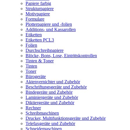
Papiere farbig
Strukturpapiere
Motivpapiere
Formulare
Plotterpapiere und -folien
Additions- und Kassarollen
Etiketten
Etiketten PCL3
Folien
Durchschreibpapiere
Blöcke, Bons, Lose, Eintrittskontrollen
Tinten & Toner
Tinten
Toner
Bürogeräte
Aktenvernichter und Zubehör
Beschriftungsgeräte und Zubehör
Bindegeräte und Zubehör
Laminiergeräte und Zubehör
Diktiergeräte und Zubehör
Rechner
Schreibmaschinen
Drucker, Multifunktionsgeräte und Zubehör
Telefaxgeräte und Zubehör
Schneidemaschinen