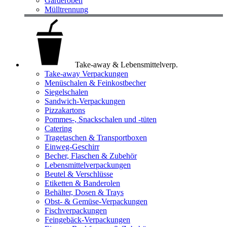
Garderoben
Mülltrennung
Take-away & Lebensmittelverp.
Take-away Verpackungen
Menüschalen & Feinkostbecher
Siegelschalen
Sandwich-Verpackungen
Pizzakartons
Pommes-, Snackschalen und -tüten
Catering
Tragetaschen & Transportboxen
Einweg-Geschirr
Becher, Flaschen & Zubehör
Lebensmittelverpackungen
Beutel & Verschlüsse
Etiketten & Banderolen
Behälter, Dosen & Trays
Obst- & Gemüse-Verpackungen
Fischverpackungen
Feingebäck-Verpackungen