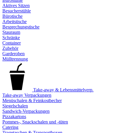
Bürostühle
Aktives Sitzen
Besucherstühle
Bürotische
Arbeitstische
Besprechungstische
Stauraum
Schränke
Container
Zubehör
Garderoben
Mülltrennung
Take-away & Lebensmittelverp.
Take-away Verpackungen
Menüschalen & Feinkostbecher
Siegelschalen
Sandwich-Verpackungen
Pizzakartons
Pommes-, Snackschalen und -tüten
Catering
Tragetaschen & Transportboxen