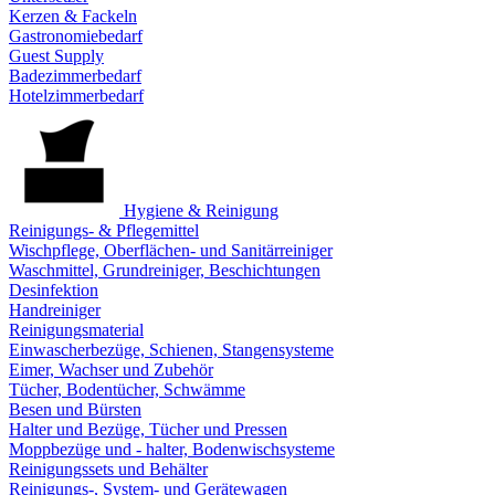
Kerzen & Fackeln
Gastronomiebedarf
Guest Supply
Badezimmerbedarf
Hotelzimmerbedarf
Hygiene & Reinigung
Reinigungs- & Pflegemittel
Wischpflege, Oberflächen- und Sanitärreiniger
Waschmittel, Grundreiniger, Beschichtungen
Desinfektion
Handreiniger
Reinigungsmaterial
Einwascherbezüge, Schienen, Stangensysteme
Eimer, Wachser und Zubehör
Tücher, Bodentücher, Schwämme
Besen und Bürsten
Halter und Bezüge, Tücher und Pressen
Moppbezüge und - halter, Bodenwischsysteme
Reinigungssets und Behälter
Reinigungs-, System- und Gerätewagen