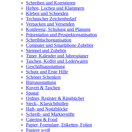
Schreiben und Korrigieren
Heften, Lochen und Klammern
Kleben und Schneiden
Technischer Zeichenbedarf
Verpacken und Versenden
Konferenz, Schulung und Planung
Präsentation und Prospektorganisation
Schreibtischorganisation
Computer und Smartphone Zubehör
Stempel und Zubehör
Timer, Kalender und Jahresplaner
Taschen, Koffer und Lederwaren
Geschäftsausstattung
Schutz und Erste Hilfe
Schöner Schenken
Büroausstattung
Kuvert & Taschen
Spagat
Ordner, Register & Ringbücher
Steck-, Klarsichthüllen
Haft- und Notizblöcke
Schreib- und Markierstifte
Catering & Food
Papier, Formulare, Etiketten, Folien
Papiere weiß