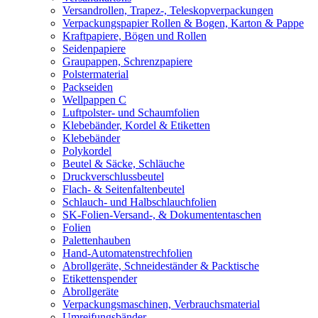
Versandrollen, Trapez-, Teleskopverpackungen
Verpackungspapier Rollen & Bogen, Karton & Pappe
Kraftpapiere, Bögen und Rollen
Seidenpapiere
Graupappen, Schrenzpapiere
Polstermaterial
Packseiden
Wellpappen C
Luftpolster- und Schaumfolien
Klebebänder, Kordel & Etiketten
Klebebänder
Polykordel
Beutel & Säcke, Schläuche
Druckverschlussbeutel
Flach- & Seitenfaltenbeutel
Schlauch- und Halbschlauchfolien
SK-Folien-Versand-, & Dokumententaschen
Folien
Palettenhauben
Hand-Automatenstrechfolien
Abrollgeräte, Schneideständer & Packtische
Etikettenspender
Abrollgeräte
Verpackungsmaschinen, Verbrauchsmaterial
Umreifungsbänder