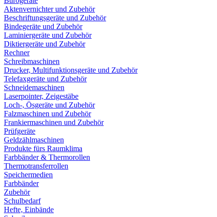
Bürogeräte
Aktenvernichter und Zubehör
Beschriftungsgeräte und Zubehör
Bindegeräte und Zubehör
Laminiergeräte und Zubehör
Diktiergeräte und Zubehör
Rechner
Schreibmaschinen
Drucker, Multifunktionsgeräte und Zubehör
Telefaxgeräte und Zubehör
Schneidemaschinen
Laserpointer, Zeigestäbe
Loch-, Ösgeräte und Zubehör
Falzmaschinen und Zubehör
Frankiermaschinen und Zubehör
Prüfgeräte
Geldzählmaschinen
Produkte fürs Raumklima
Farbbänder & Thermorollen
Thermotransferrollen
Speichermedien
Farbbänder
Zubehör
Schulbedarf
Hefte, Einbände