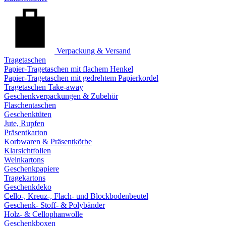
Verpackung & Versand
Tragetaschen
Papier-Tragetaschen mit flachem Henkel
Papier-Tragetaschen mit gedrehtem Papierkordel
Tragetaschen Take-away
Geschenkverpackungen & Zubehör
Flaschentaschen
Geschenktüten
Jute, Rupfen
Präsentkarton
Korbwaren & Präsentkörbe
Klarsichtfolien
Weinkartons
Geschenkpapiere
Tragekartons
Geschenkdeko
Cello-, Kreuz-, Flach- und Blockbodenbeutel
Geschenk- Stoff- & Polybänder
Holz- & Cellophanwolle
Geschenkboxen