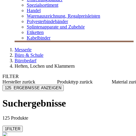
Spezialsortiment
Handel
Warenauszeichnung, Regalpreisleisten
Polyesterbindebänder
Splintenapparate und Zubehör
Etiketten
Kabelbinder
Messerle
Büro & Schule
Bürobedarf
Heften, Lochen und Klammern
FILTER
Hersteller
zurück
Produkttyp
zurück
Material
zur
Alco
Hefter
Metall/K
125
ERGEBNISSE ANZEIGEN
Avery Zweckform
Locher
Metall
Bind
Kunststo
Suchergebnisse
Boldini
Stahl
Durable
Stahl ver
mehr anzeigen
mehr anzeig
125 Produkte
1
FILTER