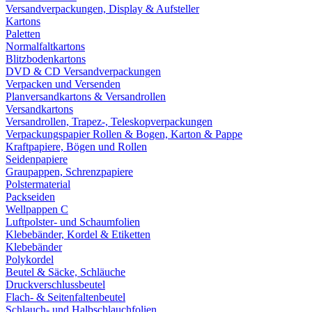
Versandverpackungen, Display & Aufsteller
Kartons
Paletten
Normalfaltkartons
Blitzbodenkartons
DVD & CD Versandverpackungen
Verpacken und Versenden
Planversandkartons & Versandrollen
Versandkartons
Versandrollen, Trapez-, Teleskopverpackungen
Verpackungspapier Rollen & Bogen, Karton & Pappe
Kraftpapiere, Bögen und Rollen
Seidenpapiere
Graupappen, Schrenzpapiere
Polstermaterial
Packseiden
Wellpappen C
Luftpolster- und Schaumfolien
Klebebänder, Kordel & Etiketten
Klebebänder
Polykordel
Beutel & Säcke, Schläuche
Druckverschlussbeutel
Flach- & Seitenfaltenbeutel
Schlauch- und Halbschlauchfolien