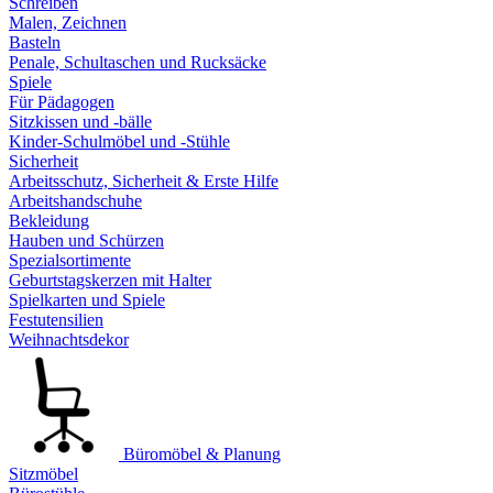
Schreiben
Malen, Zeichnen
Basteln
Penale, Schultaschen und Rucksäcke
Spiele
Für Pädagogen
Sitzkissen und -bälle
Kinder-Schulmöbel und -Stühle
Sicherheit
Arbeitsschutz, Sicherheit & Erste Hilfe
Arbeitshandschuhe
Bekleidung
Hauben und Schürzen
Spezialsortimente
Geburtstagskerzen mit Halter
Spielkarten und Spiele
Festutensilien
Weihnachtsdekor
Büromöbel & Planung
Sitzmöbel