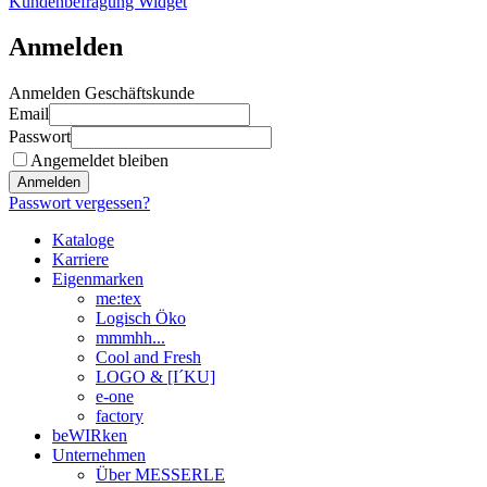
Kundenbefragung Widget
Anmelden
Anmelden Geschäftskunde
Email
Passwort
Angemeldet bleiben
Anmelden
Passwort vergessen?
Kataloge
Karriere
Eigenmarken
me:tex
Logisch Öko
mmmhh...
Cool and Fresh
LOGO & [I´KU]
e-one
factory
beWIRken
Unternehmen
Über MESSERLE