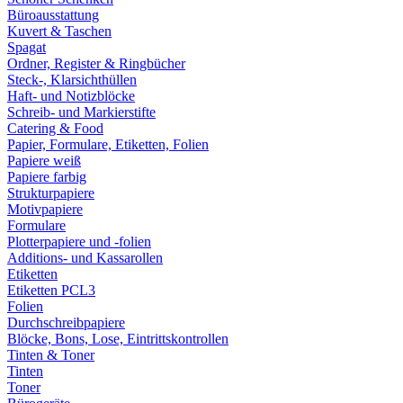
Büroausstattung
Kuvert & Taschen
Spagat
Ordner, Register & Ringbücher
Steck-, Klarsichthüllen
Haft- und Notizblöcke
Schreib- und Markierstifte
Catering & Food
Papier, Formulare, Etiketten, Folien
Papiere weiß
Papiere farbig
Strukturpapiere
Motivpapiere
Formulare
Plotterpapiere und -folien
Additions- und Kassarollen
Etiketten
Etiketten PCL3
Folien
Durchschreibpapiere
Blöcke, Bons, Lose, Eintrittskontrollen
Tinten & Toner
Tinten
Toner