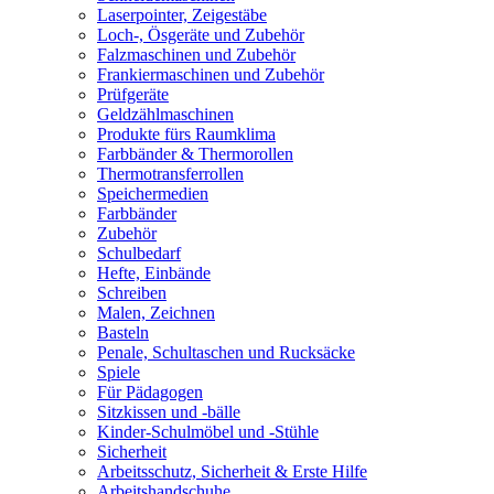
Laserpointer, Zeigestäbe
Loch-, Ösgeräte und Zubehör
Falzmaschinen und Zubehör
Frankiermaschinen und Zubehör
Prüfgeräte
Geldzählmaschinen
Produkte fürs Raumklima
Farbbänder & Thermorollen
Thermotransferrollen
Speichermedien
Farbbänder
Zubehör
Schulbedarf
Hefte, Einbände
Schreiben
Malen, Zeichnen
Basteln
Penale, Schultaschen und Rucksäcke
Spiele
Für Pädagogen
Sitzkissen und -bälle
Kinder-Schulmöbel und -Stühle
Sicherheit
Arbeitsschutz, Sicherheit & Erste Hilfe
Arbeitshandschuhe