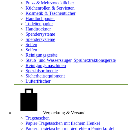
Putz- & Mehrzwecktücher
Küchenrollen & Servietten
Kosmetik & Taschentücher
Handtuchpapier
Toilettenpapier
Handtrockner
Spendersysteme
Spendersysteme
Seifen
Seifen
Reinigungsgeräte
Staub- und Wassersauger, Sprühextraktionsgeräte
Reinigungsmaschinen
Spezialsortimente
Sicherheitsequipment
Lufterfrischer
Verpackung & Versand
Tragetaschen
Papier-Tragetaschen mit flachem Henkel
Papier-Tragetaschen mit gedrehtem Papierkordel