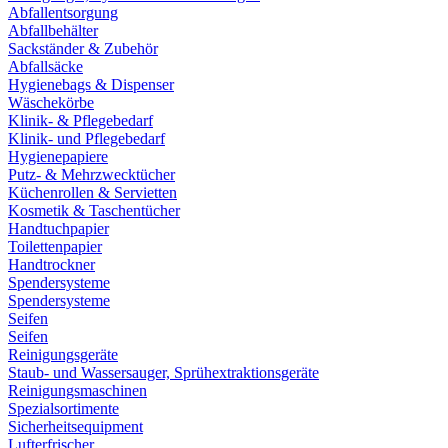
Abfallentsorgung
Abfallbehälter
Sackständer & Zubehör
Abfallsäcke
Hygienebags & Dispenser
Wäschekörbe
Klinik- & Pflegebedarf
Klinik- und Pflegebedarf
Hygienepapiere
Putz- & Mehrzwecktücher
Küchenrollen & Servietten
Kosmetik & Taschentücher
Handtuchpapier
Toilettenpapier
Handtrockner
Spendersysteme
Spendersysteme
Seifen
Seifen
Reinigungsgeräte
Staub- und Wassersauger, Sprühextraktionsgeräte
Reinigungsmaschinen
Spezialsortimente
Sicherheitsequipment
Lufterfrischer