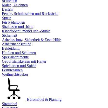
Schreiben
Malen, Zeichnen
Basteln
Penale, Schultaschen und Rucksäcke
Spiele
Für Pädagogen
Sitzkissen und -bälle
Kinder-Schulmöbel und -Stühle
Sicherheit
Arbeitsschutz, Sicherheit & Erste Hilfe
Arbeitshandschuhe
Bekleidung
Hauben und Schürzen
Spezialsortimente
Geburtstagskerzen mit Halter
Spielkarten und Spiele
Festutensilien
Weihnachtsdekor
Büromöbel & Planung
Sitzmöbel