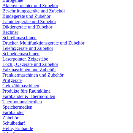
Bürogeräte
Aktenvernichter und Zubehör
Beschriftungsgeräte und Zubehör
Bindegeräte und Zubehör
Laminiergeräte und Zubehör
Diktiergeräte und Zubehör
Rechner
Schreibmaschinen
Drucker, Multifunktionsgeräte und Zubehör
Telefaxgeräte und Zubehör
Schneidemaschinen
Laserpointer, Zeigestäbe
Loch-, Ösgeräte und Zubehör
Falzmaschinen und Zubehör
Frankiermaschinen und Zubehör
Prüfgeräte
Geldzählmaschinen
Produkte fürs Raumklima
Farbbänder & Thermorollen
Thermotransferrollen
Speichermedien
Farbbänder
Zubehör
Schulbedarf
Hefte, Einbände