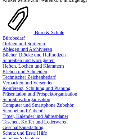
Artikel wurde zum Warenkorb hinzugefügt
Büro & Schule
Bürobedarf
Ordnen und Sortieren
Ablegen und Archivieren
Bücher, Blöcke und Haftnotizen
Schreiben und Korrigieren
Heften, Lochen und Klammern
Kleben und Schneiden
Technischer Zeichenbedarf
Verpacken und Versenden
Konferenz, Schulung und Planung
Präsentation und Prospektorganisation
Schreibtischorganisation
Computer und Smartphone Zubehör
Stempel und Zubehör
Timer, Kalender und Jahresplaner
Taschen, Koffer und Lederwaren
Geschäftsausstattung
Schutz und Erste Hilfe
Schöner Schenken