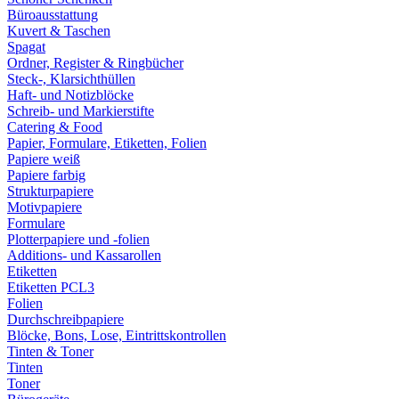
Büroausstattung
Kuvert & Taschen
Spagat
Ordner, Register & Ringbücher
Steck-, Klarsichthüllen
Haft- und Notizblöcke
Schreib- und Markierstifte
Catering & Food
Papier, Formulare, Etiketten, Folien
Papiere weiß
Papiere farbig
Strukturpapiere
Motivpapiere
Formulare
Plotterpapiere und -folien
Additions- und Kassarollen
Etiketten
Etiketten PCL3
Folien
Durchschreibpapiere
Blöcke, Bons, Lose, Eintrittskontrollen
Tinten & Toner
Tinten
Toner