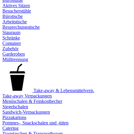
Bürostühle
Aktives Sitzen
Besucherstühle
Bürotische
Arbeitstische
Besprechungstische
Stauraum
Schränke
Container
Zubehör
Garderoben
Mülltrennung
Take-away & Lebensmittelverp.
Take-away Verpackungen
Menüschalen & Feinkostbecher
Siegelschalen
Sandwich-Verpackungen
Pizzakartons
Pommes-, Snackschalen und -tüten
Catering
Tragetaschen & Transportboxen