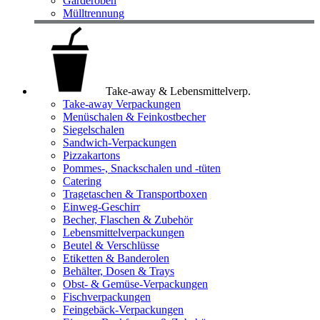
Garderoben
Mülltrennung
Take-away & Lebensmittelverp.
Take-away Verpackungen
Menüschalen & Feinkostbecher
Siegelschalen
Sandwich-Verpackungen
Pizzakartons
Pommes-, Snackschalen und -tüten
Catering
Tragetaschen & Transportboxen
Einweg-Geschirr
Becher, Flaschen & Zubehör
Lebensmittelverpackungen
Beutel & Verschlüsse
Etiketten & Banderolen
Behälter, Dosen & Trays
Obst- & Gemüse-Verpackungen
Fischverpackungen
Feingebäck-Verpackungen