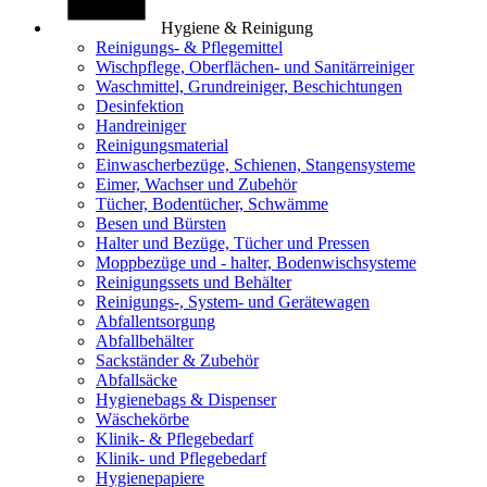
Hygiene & Reinigung
Reinigungs- & Pflegemittel
Wischpflege, Oberflächen- und Sanitärreiniger
Waschmittel, Grundreiniger, Beschichtungen
Desinfektion
Handreiniger
Reinigungsmaterial
Einwascherbezüge, Schienen, Stangensysteme
Eimer, Wachser und Zubehör
Tücher, Bodentücher, Schwämme
Besen und Bürsten
Halter und Bezüge, Tücher und Pressen
Moppbezüge und - halter, Bodenwischsysteme
Reinigungssets und Behälter
Reinigungs-, System- und Gerätewagen
Abfallentsorgung
Abfallbehälter
Sackständer & Zubehör
Abfallsäcke
Hygienebags & Dispenser
Wäschekörbe
Klinik- & Pflegebedarf
Klinik- und Pflegebedarf
Hygienepapiere