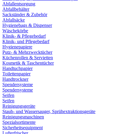
Abfallentsorgung
Abfallbehälter
Sackständer & Zubehör
Abfallsäcke
Hygienebags & Dispenser
Wäschekörbe
Klinik- & Pflegebedarf
Klinik- und Pflegebedarf
Hygienepapiere
Putz- & Mehrzwecktücher
Küchenrollen & Servietten
Kosmetik & Taschentücher
Handtuchpapier
Toilettenpapier
Handtrockner
Spendersysteme
Spendersysteme
Seifen
Seifen
Reinigungsgeräte
Staub- und Wassersauger, Sprühextraktionsgeräte
Reinigungsmaschinen
Spezialsortimente
Sicherheitsequipment
Lufterfrischer