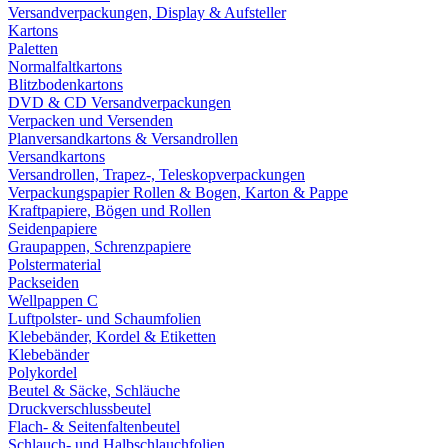
Versandverpackungen, Display & Aufsteller
Kartons
Paletten
Normalfaltkartons
Blitzbodenkartons
DVD & CD Versandverpackungen
Verpacken und Versenden
Planversandkartons & Versandrollen
Versandkartons
Versandrollen, Trapez-, Teleskopverpackungen
Verpackungspapier Rollen & Bogen, Karton & Pappe
Kraftpapiere, Bögen und Rollen
Seidenpapiere
Graupappen, Schrenzpapiere
Polstermaterial
Packseiden
Wellpappen C
Luftpolster- und Schaumfolien
Klebebänder, Kordel & Etiketten
Klebebänder
Polykordel
Beutel & Säcke, Schläuche
Druckverschlussbeutel
Flach- & Seitenfaltenbeutel
Schlauch- und Halbschlauchfolien