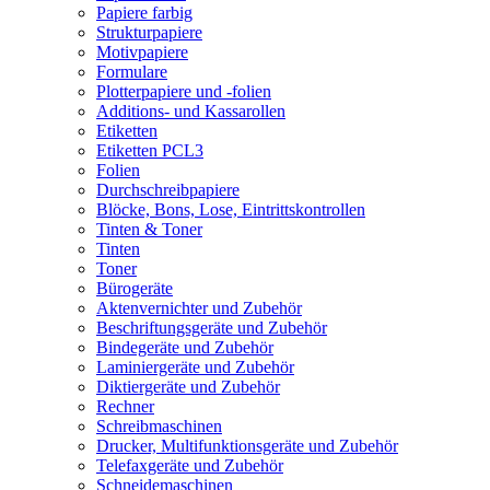
Papiere farbig
Strukturpapiere
Motivpapiere
Formulare
Plotterpapiere und -folien
Additions- und Kassarollen
Etiketten
Etiketten PCL3
Folien
Durchschreibpapiere
Blöcke, Bons, Lose, Eintrittskontrollen
Tinten & Toner
Tinten
Toner
Bürogeräte
Aktenvernichter und Zubehör
Beschriftungsgeräte und Zubehör
Bindegeräte und Zubehör
Laminiergeräte und Zubehör
Diktiergeräte und Zubehör
Rechner
Schreibmaschinen
Drucker, Multifunktionsgeräte und Zubehör
Telefaxgeräte und Zubehör
Schneidemaschinen