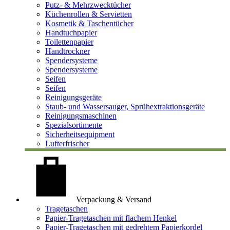
Putz- & Mehrzwecktücher
Küchenrollen & Servietten
Kosmetik & Taschentücher
Handtuchpapier
Toilettenpapier
Handtrockner
Spendersysteme
Spendersysteme
Seifen
Seifen
Reinigungsgeräte
Staub- und Wassersauger, Sprühextraktionsgeräte
Reinigungsmaschinen
Spezialsortimente
Sicherheitsequipment
Lufterfrischer
Verpackung & Versand
Tragetaschen
Papier-Tragetaschen mit flachem Henkel
Papier-Tragetaschen mit gedrehtem Papierkordel