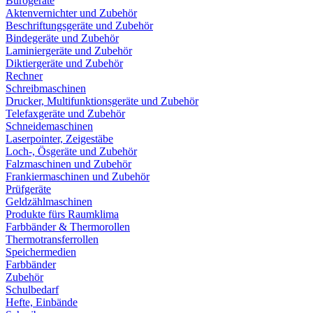
Bürogeräte
Aktenvernichter und Zubehör
Beschriftungsgeräte und Zubehör
Bindegeräte und Zubehör
Laminiergeräte und Zubehör
Diktiergeräte und Zubehör
Rechner
Schreibmaschinen
Drucker, Multifunktionsgeräte und Zubehör
Telefaxgeräte und Zubehör
Schneidemaschinen
Laserpointer, Zeigestäbe
Loch-, Ösgeräte und Zubehör
Falzmaschinen und Zubehör
Frankiermaschinen und Zubehör
Prüfgeräte
Geldzählmaschinen
Produkte fürs Raumklima
Farbbänder & Thermorollen
Thermotransferrollen
Speichermedien
Farbbänder
Zubehör
Schulbedarf
Hefte, Einbände