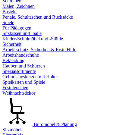
Schreiben
Malen, Zeichnen
Basteln
Penale, Schultaschen und Rucksäcke
Spiele
Für Pädagogen
Sitzkissen und -bälle
Kinder-Schulmöbel und -Stühle
Sicherheit
Arbeitsschutz, Sicherheit & Erste Hilfe
Arbeitshandschuhe
Bekleidung
Hauben und Schürzen
Spezialsortimente
Geburtstagskerzen mit Halter
Spielkarten und Spiele
Festutensilien
Weihnachtsdekor
Büromöbel & Planung
Sitzmöbel