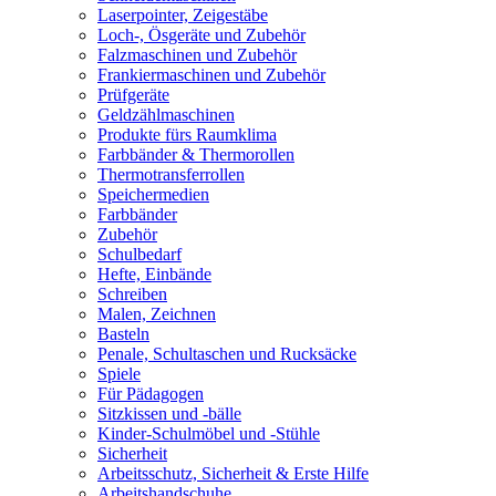
Laserpointer, Zeigestäbe
Loch-, Ösgeräte und Zubehör
Falzmaschinen und Zubehör
Frankiermaschinen und Zubehör
Prüfgeräte
Geldzählmaschinen
Produkte fürs Raumklima
Farbbänder & Thermorollen
Thermotransferrollen
Speichermedien
Farbbänder
Zubehör
Schulbedarf
Hefte, Einbände
Schreiben
Malen, Zeichnen
Basteln
Penale, Schultaschen und Rucksäcke
Spiele
Für Pädagogen
Sitzkissen und -bälle
Kinder-Schulmöbel und -Stühle
Sicherheit
Arbeitsschutz, Sicherheit & Erste Hilfe
Arbeitshandschuhe