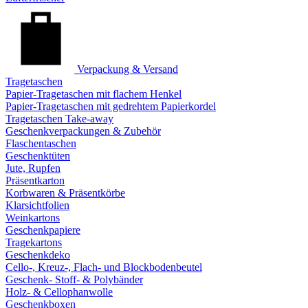
Verpackung & Versand
Tragetaschen
Papier-Tragetaschen mit flachem Henkel
Papier-Tragetaschen mit gedrehtem Papierkordel
Tragetaschen Take-away
Geschenkverpackungen & Zubehör
Flaschentaschen
Geschenktüten
Jute, Rupfen
Präsentkarton
Korbwaren & Präsentkörbe
Klarsichtfolien
Weinkartons
Geschenkpapiere
Tragekartons
Geschenkdeko
Cello-, Kreuz-, Flach- und Blockbodenbeutel
Geschenk- Stoff- & Polybänder
Holz- & Cellophanwolle
Geschenkboxen