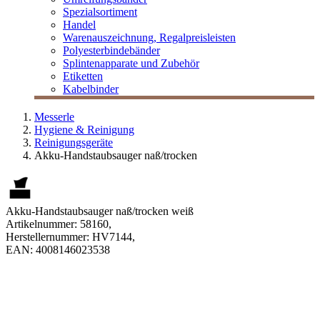
Spezialsortiment
Handel
Warenauszeichnung, Regalpreisleisten
Polyesterbindebänder
Splintenapparate und Zubehör
Etiketten
Kabelbinder
Messerle
Hygiene & Reinigung
Reinigungsgeräte
Akku-Handstaubsauger naß/trocken
Akku-Handstaubsauger naß/trocken weiß
Artikelnummer:
58160
,
Herstellernummer:
HV7144
,
EAN:
4008146023538