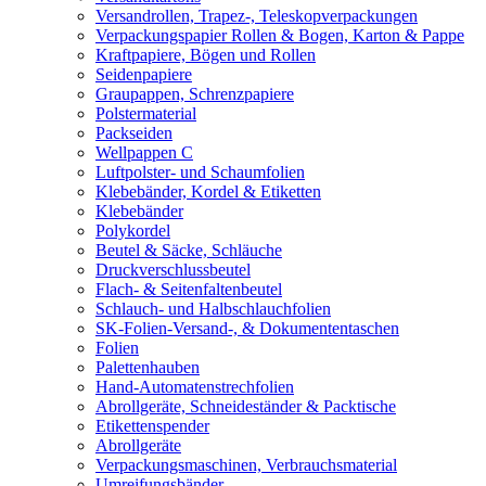
Versandrollen, Trapez-, Teleskopverpackungen
Verpackungspapier Rollen & Bogen, Karton & Pappe
Kraftpapiere, Bögen und Rollen
Seidenpapiere
Graupappen, Schrenzpapiere
Polstermaterial
Packseiden
Wellpappen C
Luftpolster- und Schaumfolien
Klebebänder, Kordel & Etiketten
Klebebänder
Polykordel
Beutel & Säcke, Schläuche
Druckverschlussbeutel
Flach- & Seitenfaltenbeutel
Schlauch- und Halbschlauchfolien
SK-Folien-Versand-, & Dokumententaschen
Folien
Palettenhauben
Hand-Automatenstrechfolien
Abrollgeräte, Schneideständer & Packtische
Etikettenspender
Abrollgeräte
Verpackungsmaschinen, Verbrauchsmaterial
Umreifungsbänder