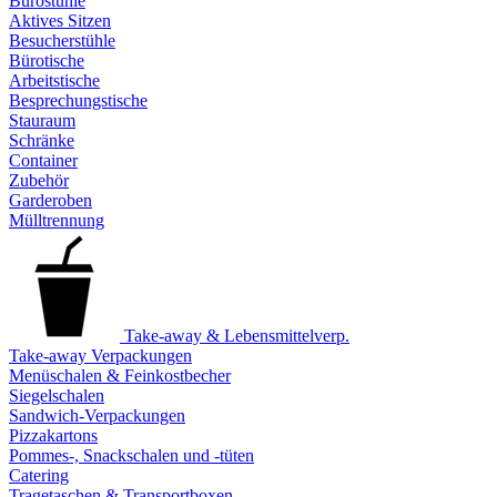
Bürostühle
Aktives Sitzen
Besucherstühle
Bürotische
Arbeitstische
Besprechungstische
Stauraum
Schränke
Container
Zubehör
Garderoben
Mülltrennung
Take-away & Lebensmittelverp.
Take-away Verpackungen
Menüschalen & Feinkostbecher
Siegelschalen
Sandwich-Verpackungen
Pizzakartons
Pommes-, Snackschalen und -tüten
Catering
Tragetaschen & Transportboxen