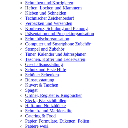
Schreiben und Korrigieren
Heften, Lochen und Klammern
Kleben und Schneiden
Technischer Zeichenbedarf
Verpacken und Versenden
Konferenz, Schulung und Planung
Präsentation und Prospektorganisation
Schreibtischorganisation
Computer und Smartphone Zubehör
Stempel und Zubehör
Timer, Kalender und Jahresplaner
Taschen, Koffer und Lederwaren
Geschäftsausstattung
Schutz und Erste Hilfe
Schöner Schenken
Büroausstattung
Kuvert & Taschen
Spagat
Ordner, Register & Ringbücher
Steck-, Klarsichthüllen
Haft- und Notizblöcke
Schreib- und Markierstifte
Catering & Food
Papier, Formulare, Etiketten, Folien
Papiere weiß