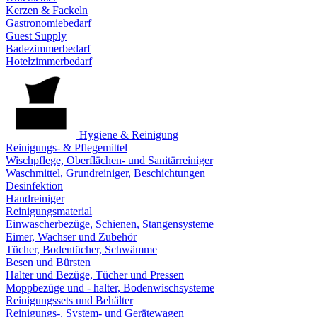
Kerzen & Fackeln
Gastronomiebedarf
Guest Supply
Badezimmerbedarf
Hotelzimmerbedarf
Hygiene & Reinigung
Reinigungs- & Pflegemittel
Wischpflege, Oberflächen- und Sanitärreiniger
Waschmittel, Grundreiniger, Beschichtungen
Desinfektion
Handreiniger
Reinigungsmaterial
Einwascherbezüge, Schienen, Stangensysteme
Eimer, Wachser und Zubehör
Tücher, Bodentücher, Schwämme
Besen und Bürsten
Halter und Bezüge, Tücher und Pressen
Moppbezüge und - halter, Bodenwischsysteme
Reinigungssets und Behälter
Reinigungs-, System- und Gerätewagen