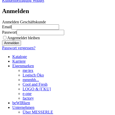
Kundenbefragung Widget
Anmelden
Anmelden Geschäftskunde
Email
Passwort
Angemeldet bleiben
Anmelden
Passwort vergessen?
Kataloge
Karriere
Eigenmarken
me:tex
Logisch Öko
mmmhh...
Cool and Fresh
LOGO & [I´KU]
e-one
factory
beWIRken
Unternehmen
Über MESSERLE