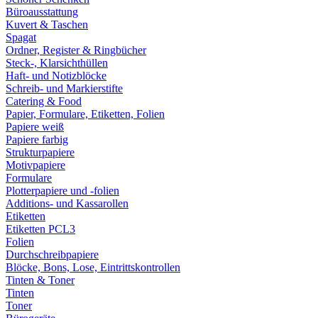
Büroausstattung
Kuvert & Taschen
Spagat
Ordner, Register & Ringbücher
Steck-, Klarsichthüllen
Haft- und Notizblöcke
Schreib- und Markierstifte
Catering & Food
Papier, Formulare, Etiketten, Folien
Papiere weiß
Papiere farbig
Strukturpapiere
Motivpapiere
Formulare
Plotterpapiere und -folien
Additions- und Kassarollen
Etiketten
Etiketten PCL3
Folien
Durchschreibpapiere
Blöcke, Bons, Lose, Eintrittskontrollen
Tinten & Toner
Tinten
Toner