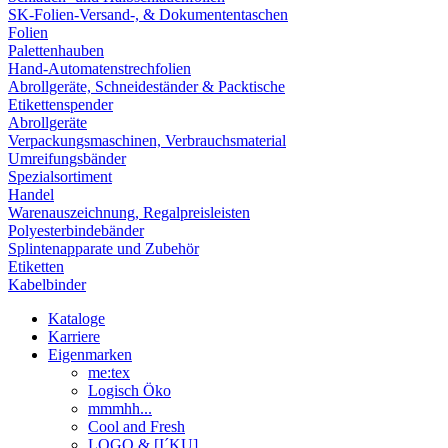
SK-Folien-Versand-, & Dokumententaschen
Folien
Palettenhauben
Hand-Automatenstrechfolien
Abrollgeräte, Schneideständer & Packtische
Etikettenspender
Abrollgeräte
Verpackungsmaschinen, Verbrauchsmaterial
Umreifungsbänder
Spezialsortiment
Handel
Warenauszeichnung, Regalpreisleisten
Polyesterbindebänder
Splintenapparate und Zubehör
Etiketten
Kabelbinder
Kataloge
Karriere
Eigenmarken
me:tex
Logisch Öko
mmmhh...
Cool and Fresh
LOGO & [I´KU]