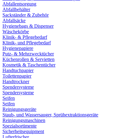
Abfallentsorgung
Abfallbehälter
Sackständer & Zubehör
Abfallsäcke
Hygienebags & Dispenser
Wäschekörbe
Klinik- & Pflegebedarf
Klinik- und Pflegebedarf
Hygienepapiere
Putz- & Mehrzwecktücher
Küchenrollen & Servietten
Kosmetik & Taschentücher
Handtuchpapier
Toilettenpapier
Handtrockner
Spendersysteme
Spendersysteme
Seifen
Seifen
Reinigungsgeräte
Staub- und Wassersauger, Sprühextraktionsgeräte
Reinigungsmaschinen
Spezialsortimente
Sicherheitsequipment
Lufterfrischer