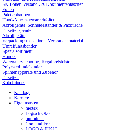
SK-Folien-Versand-, & Dokumententaschen
Folien
Palettenhauben
Hand-Automatenstrechfolien
Abrollgeräte, Schneideständer & Packtische
Etikettenspender
Abrollgeräte
Verpackungsmaschinen, Verbrauchsmaterial
Umreifungsbänder
Spezialsortiment
Handel
Warenauszeichnung, Regalpreisleisten
Polyesterbindebänder
Splintenapparate und Zubehör
Etiketten
Kabelbinder
Kataloge
Karriere
Eigenmarken
me:tex
Logisch Öko
mmmhh...
Cool and Fresh
LOGO & [I´KU]