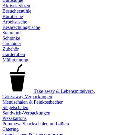
Bürostühle
Aktives Sitzen
Besucherstühle
Bürotische
Arbeitstische
Besprechungstische
Stauraum
Schränke
Container
Zubehör
Garderoben
Mülltrennung
Take-away & Lebensmittelverp.
Take-away Verpackungen
Menüschalen & Feinkostbecher
Siegelschalen
Sandwich-Verpackungen
Pizzakartons
Pommes-, Snackschalen und -tüten
Catering
Tragetaschen & Transportboxen