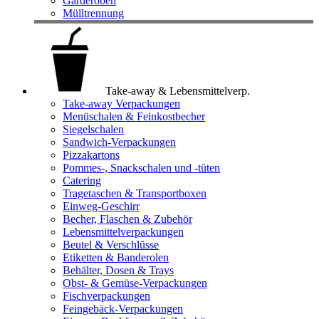
Garderoben
Mülltrennung
Take-away & Lebensmittelverp.
Take-away Verpackungen
Menüschalen & Feinkostbecher
Siegelschalen
Sandwich-Verpackungen
Pizzakartons
Pommes-, Snackschalen und -tüten
Catering
Tragetaschen & Transportboxen
Einweg-Geschirr
Becher, Flaschen & Zubehör
Lebensmittelverpackungen
Beutel & Verschlüsse
Etiketten & Banderolen
Behälter, Dosen & Trays
Obst- & Gemüse-Verpackungen
Fischverpackungen
Feingebäck-Verpackungen