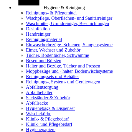
Hygiene & Reinigung
Reinigungs- & Pflegemittel
Wischpflege, Oberflächen- und Sanitärreiniger
Waschmittel, Grundreiniger, Beschichtungen
Desinfektion
Handreiniger
Reinigungsmaterial
Einwascherbezüge, Schienen, Stangensysteme
Eimer, Wachser und Zubehör
Tücher, Bodentücher, Schwämme
Besen und Bürsten
Halter und Bezüge, Tücher und Pressen
Moppbezüge und - halter, Bodenwischsysteme
Reinigungssets und Behälter
Reinigungs-, System- und Gerätewagen
Abfallentsorgung
Abfallbehälter
Sackständer & Zubehör
Abfallsäcke
Hygienebags & Dispenser
Wäschekörbe
Klinik- & Pflegebedarf
Klinik- und Pflegebedarf
Hygienepapiere