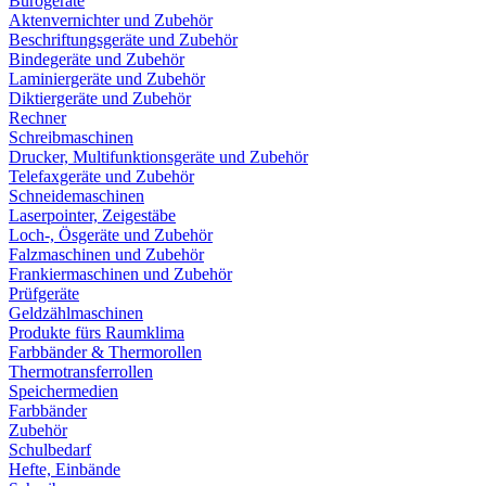
Bürogeräte
Aktenvernichter und Zubehör
Beschriftungsgeräte und Zubehör
Bindegeräte und Zubehör
Laminiergeräte und Zubehör
Diktiergeräte und Zubehör
Rechner
Schreibmaschinen
Drucker, Multifunktionsgeräte und Zubehör
Telefaxgeräte und Zubehör
Schneidemaschinen
Laserpointer, Zeigestäbe
Loch-, Ösgeräte und Zubehör
Falzmaschinen und Zubehör
Frankiermaschinen und Zubehör
Prüfgeräte
Geldzählmaschinen
Produkte fürs Raumklima
Farbbänder & Thermorollen
Thermotransferrollen
Speichermedien
Farbbänder
Zubehör
Schulbedarf
Hefte, Einbände