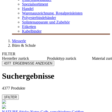
Spezialsortiment
Handel
Warenauszeichnung, Regalpreisleisten
Polyesterbindebänder
Splintenapparate und Zubehör
Etiketten
Kabelbinder
Messerle
Büro & Schule
FILTER
Hersteller
zurück
Produkttyp
zurück
Material
zur
[I`KU]
Adapter
Kunststo
4377
ERGEBNISSE ANZEIGEN
3L
Akku
Papier
3M
Aktenvernichter
PP
Suchergebnisse
Abus
Arbeitstisch
Karton
Achleitner
Archivschachtel
Metall
mehr anzeigen
mehr anzeigen
mehr anzeig
4377 Produkte
1
FILTER
NATURE Sticky Notes Gelb, verschiedene Größen