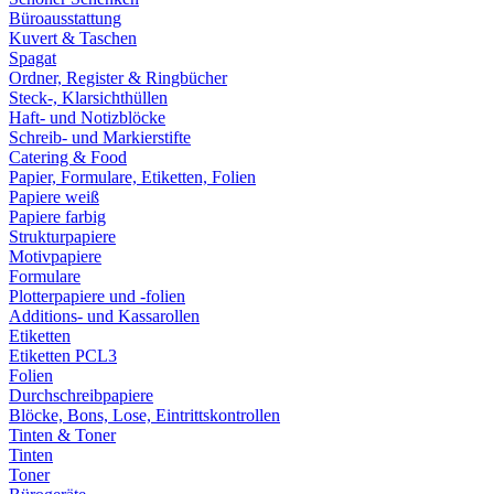
Büroausstattung
Kuvert & Taschen
Spagat
Ordner, Register & Ringbücher
Steck-, Klarsichthüllen
Haft- und Notizblöcke
Schreib- und Markierstifte
Catering & Food
Papier, Formulare, Etiketten, Folien
Papiere weiß
Papiere farbig
Strukturpapiere
Motivpapiere
Formulare
Plotterpapiere und -folien
Additions- und Kassarollen
Etiketten
Etiketten PCL3
Folien
Durchschreibpapiere
Blöcke, Bons, Lose, Eintrittskontrollen
Tinten & Toner
Tinten
Toner