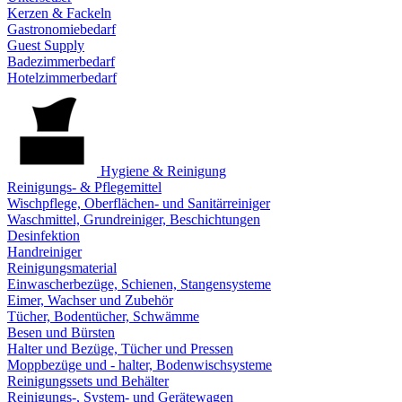
Kerzen & Fackeln
Gastronomiebedarf
Guest Supply
Badezimmerbedarf
Hotelzimmerbedarf
Hygiene & Reinigung
Reinigungs- & Pflegemittel
Wischpflege, Oberflächen- und Sanitärreiniger
Waschmittel, Grundreiniger, Beschichtungen
Desinfektion
Handreiniger
Reinigungsmaterial
Einwascherbezüge, Schienen, Stangensysteme
Eimer, Wachser und Zubehör
Tücher, Bodentücher, Schwämme
Besen und Bürsten
Halter und Bezüge, Tücher und Pressen
Moppbezüge und - halter, Bodenwischsysteme
Reinigungssets und Behälter
Reinigungs-, System- und Gerätewagen