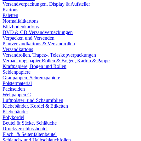
Versandverpackungen, Display & Aufsteller
Kartons
Paletten
Normalfaltkartons
Blitzbodenkartons
DVD & CD Versandverpackungen
Verpacken und Versenden
Planversandkartons & Versandrollen
Versandkartons
Versandrollen, Trapez-, Teleskopverpackungen
Verpackungspapier Rollen & Bogen, Karton & Pappe
Kraftpapiere, Bögen und Rollen
Seidenpapiere
Graupappen, Schrenzpapiere
Polstermaterial
Packseiden
Wellpappen C
Luftpolster- und Schaumfolien
Klebebänder, Kordel & Etiketten
Klebebänder
Polykordel
Beutel & Säcke, Schläuche
Druckverschlussbeutel
Flach- & Seitenfaltenbeutel
Schlauch- und Halbschlauchfolien