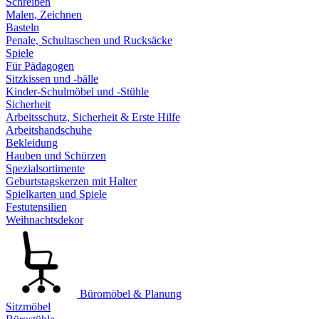
Schreiben
Malen, Zeichnen
Basteln
Penale, Schultaschen und Rucksäcke
Spiele
Für Pädagogen
Sitzkissen und -bälle
Kinder-Schulmöbel und -Stühle
Sicherheit
Arbeitsschutz, Sicherheit & Erste Hilfe
Arbeitshandschuhe
Bekleidung
Hauben und Schürzen
Spezialsortimente
Geburtstagskerzen mit Halter
Spielkarten und Spiele
Festutensilien
Weihnachtsdekor
Büromöbel & Planung
Sitzmöbel