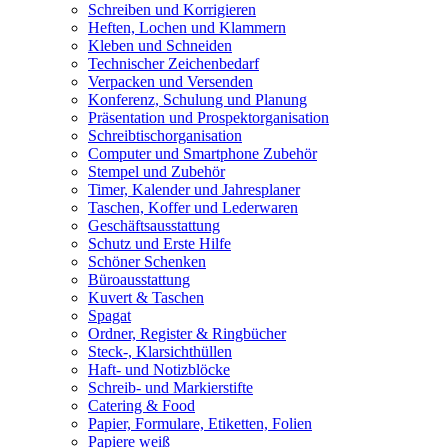
Schreiben und Korrigieren
Heften, Lochen und Klammern
Kleben und Schneiden
Technischer Zeichenbedarf
Verpacken und Versenden
Konferenz, Schulung und Planung
Präsentation und Prospektorganisation
Schreibtischorganisation
Computer und Smartphone Zubehör
Stempel und Zubehör
Timer, Kalender und Jahresplaner
Taschen, Koffer und Lederwaren
Geschäftsausstattung
Schutz und Erste Hilfe
Schöner Schenken
Büroausstattung
Kuvert & Taschen
Spagat
Ordner, Register & Ringbücher
Steck-, Klarsichthüllen
Haft- und Notizblöcke
Schreib- und Markierstifte
Catering & Food
Papier, Formulare, Etiketten, Folien
Papiere weiß