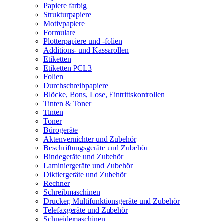
Papiere farbig
Strukturpapiere
Motivpapiere
Formulare
Plotterpapiere und -folien
Additions- und Kassarollen
Etiketten
Etiketten PCL3
Folien
Durchschreibpapiere
Blöcke, Bons, Lose, Eintrittskontrollen
Tinten & Toner
Tinten
Toner
Bürogeräte
Aktenvernichter und Zubehör
Beschriftungsgeräte und Zubehör
Bindegeräte und Zubehör
Laminiergeräte und Zubehör
Diktiergeräte und Zubehör
Rechner
Schreibmaschinen
Drucker, Multifunktionsgeräte und Zubehör
Telefaxgeräte und Zubehör
Schneidemaschinen