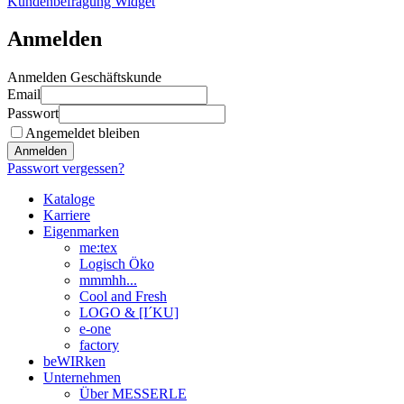
Kundenbefragung Widget
Anmelden
Anmelden Geschäftskunde
Email
Passwort
Angemeldet bleiben
Anmelden
Passwort vergessen?
Kataloge
Karriere
Eigenmarken
me:tex
Logisch Öko
mmmhh...
Cool and Fresh
LOGO & [I´KU]
e-one
factory
beWIRken
Unternehmen
Über MESSERLE