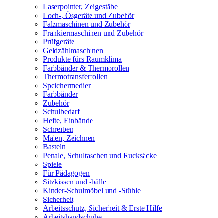
Laserpointer, Zeigestäbe
Loch-, Ösgeräte und Zubehör
Falzmaschinen und Zubehör
Frankiermaschinen und Zubehör
Prüfgeräte
Geldzählmaschinen
Produkte fürs Raumklima
Farbbänder & Thermorollen
Thermotransferrollen
Speichermedien
Farbbänder
Zubehör
Schulbedarf
Hefte, Einbände
Schreiben
Malen, Zeichnen
Basteln
Penale, Schultaschen und Rucksäcke
Spiele
Für Pädagogen
Sitzkissen und -bälle
Kinder-Schulmöbel und -Stühle
Sicherheit
Arbeitsschutz, Sicherheit & Erste Hilfe
Arbeitshandschuhe