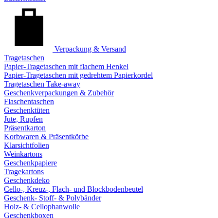
Verpackung & Versand
Tragetaschen
Papier-Tragetaschen mit flachem Henkel
Papier-Tragetaschen mit gedrehtem Papierkordel
Tragetaschen Take-away
Geschenkverpackungen & Zubehör
Flaschentaschen
Geschenktüten
Jute, Rupfen
Präsentkarton
Korbwaren & Präsentkörbe
Klarsichtfolien
Weinkartons
Geschenkpapiere
Tragekartons
Geschenkdeko
Cello-, Kreuz-, Flach- und Blockbodenbeutel
Geschenk- Stoff- & Polybänder
Holz- & Cellophanwolle
Geschenkboxen