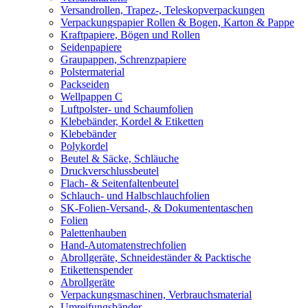
Versandrollen, Trapez-, Teleskopverpackungen
Verpackungspapier Rollen & Bogen, Karton & Pappe
Kraftpapiere, Bögen und Rollen
Seidenpapiere
Graupappen, Schrenzpapiere
Polstermaterial
Packseiden
Wellpappen C
Luftpolster- und Schaumfolien
Klebebänder, Kordel & Etiketten
Klebebänder
Polykordel
Beutel & Säcke, Schläuche
Druckverschlussbeutel
Flach- & Seitenfaltenbeutel
Schlauch- und Halbschlauchfolien
SK-Folien-Versand-, & Dokumententaschen
Folien
Palettenhauben
Hand-Automatenstrechfolien
Abrollgeräte, Schneideständer & Packtische
Etikettenspender
Abrollgeräte
Verpackungsmaschinen, Verbrauchsmaterial
Umreifungsbänder