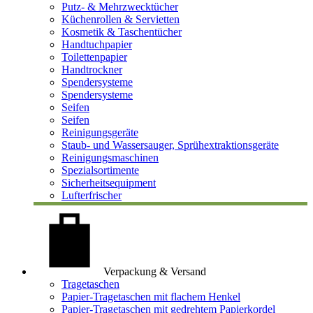
Putz- & Mehrzwecktücher
Küchenrollen & Servietten
Kosmetik & Taschentücher
Handtuchpapier
Toilettenpapier
Handtrockner
Spendersysteme
Spendersysteme
Seifen
Seifen
Reinigungsgeräte
Staub- und Wassersauger, Sprühextraktionsgeräte
Reinigungsmaschinen
Spezialsortimente
Sicherheitsequipment
Lufterfrischer
Verpackung & Versand
Tragetaschen
Papier-Tragetaschen mit flachem Henkel
Papier-Tragetaschen mit gedrehtem Papierkordel