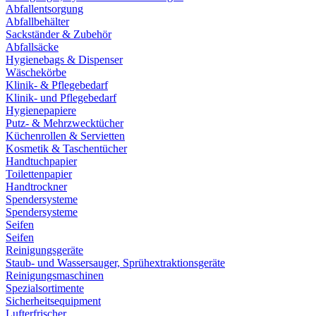
Abfallentsorgung
Abfallbehälter
Sackständer & Zubehör
Abfallsäcke
Hygienebags & Dispenser
Wäschekörbe
Klinik- & Pflegebedarf
Klinik- und Pflegebedarf
Hygienepapiere
Putz- & Mehrzwecktücher
Küchenrollen & Servietten
Kosmetik & Taschentücher
Handtuchpapier
Toilettenpapier
Handtrockner
Spendersysteme
Spendersysteme
Seifen
Seifen
Reinigungsgeräte
Staub- und Wassersauger, Sprühextraktionsgeräte
Reinigungsmaschinen
Spezialsortimente
Sicherheitsequipment
Lufterfrischer