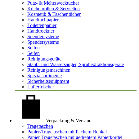
Putz- & Mehrzwecktücher
Küchenrollen & Servietten
Kosmetik & Taschentücher
Handtuchpapier
Toilettenpapier
Handtrockner
Spendersysteme
Spendersysteme
Seifen
Seifen
Reinigungsgeräte
Staub- und Wassersauger, Sprühextraktionsgeräte
Reinigungsmaschinen
Spezialsortimente
Sicherheitsequipment
Lufterfrischer
Verpackung & Versand
Tragetaschen
Papier-Tragetaschen mit flachem Henkel
Papier-Tragetaschen mit gedrehtem Papierkordel