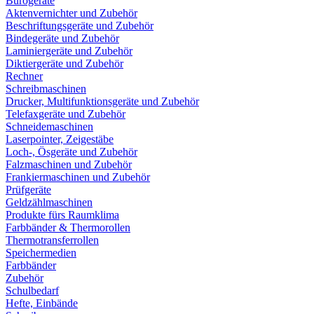
Bürogeräte
Aktenvernichter und Zubehör
Beschriftungsgeräte und Zubehör
Bindegeräte und Zubehör
Laminiergeräte und Zubehör
Diktiergeräte und Zubehör
Rechner
Schreibmaschinen
Drucker, Multifunktionsgeräte und Zubehör
Telefaxgeräte und Zubehör
Schneidemaschinen
Laserpointer, Zeigestäbe
Loch-, Ösgeräte und Zubehör
Falzmaschinen und Zubehör
Frankiermaschinen und Zubehör
Prüfgeräte
Geldzählmaschinen
Produkte fürs Raumklima
Farbbänder & Thermorollen
Thermotransferrollen
Speichermedien
Farbbänder
Zubehör
Schulbedarf
Hefte, Einbände