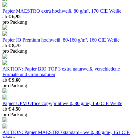
Papier MAESTRO extra
hochweiß, 80 g/m², 170 CIE Weiße
ab
€ 6,95
pro Packung
Papier IQ Premium
hochweiß, 80-160 g/m², 160 CIE Weiße
ab
€ 8,70
pro Packung
AKTION: Papier BIO TOP 3 extra
naturweiß, verschiedene
Formate und Grammaturen
ab
€ 9,60
pro Packung
Papier UPM Office copy/print
weiß, 80 g/m², 150 CIE Weiße
ab
€ 4,50
pro Packung
AKTION: Papier MAESTRO standard+
weiß, 80 g/m², 161 CIE
Weiße