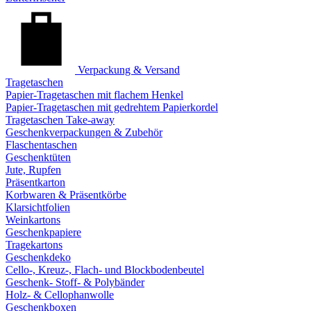
Verpackung & Versand
Tragetaschen
Papier-Tragetaschen mit flachem Henkel
Papier-Tragetaschen mit gedrehtem Papierkordel
Tragetaschen Take-away
Geschenkverpackungen & Zubehör
Flaschentaschen
Geschenktüten
Jute, Rupfen
Präsentkarton
Korbwaren & Präsentkörbe
Klarsichtfolien
Weinkartons
Geschenkpapiere
Tragekartons
Geschenkdeko
Cello-, Kreuz-, Flach- und Blockbodenbeutel
Geschenk- Stoff- & Polybänder
Holz- & Cellophanwolle
Geschenkboxen