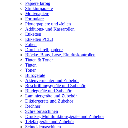
Papiere farbig
Strukturpapiere
Motivpapiere
Formulare
Plotterpapiere und -folien
Additions- und Kassarollen
Etiketten
Etiketten PCL3
Folien
Durchschreibpapiere
Blöcke, Bons, Lose, Eintrittskontrollen
Tinten & Toner
Tinten
Toner
Bürogeräte
Aktenvernichter und Zubehör
Beschriftungsgeräte und Zubehör
Bindegeräte und Zubehör
Laminiergeräte und Zubehör
Diktiergeräte und Zubehör
Rechner
Schreibmaschinen
Drucker, Multifunktionsgeräte und Zubehör
Telefaxgeräte und Zubehör
Schneidemaschinen