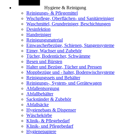
Hygiene & Reinigung
Reinigungs- & Pflegemittel
Wischpflege, Oberflächen- und Sanitärreiniger
Waschmittel, Grundreiniger, Beschichtungen
Desinfektion
Handreiniger
Reinigungsmaterial
Einwascherbezüge, Schienen, Stangensysteme
Eimer, Wachser und Zubehör
Tücher, Bodentücher, Schwämme
Besen und Bürsten
Halter und Bezüge, Tücher und Pressen
Moppbezüge und - halter, Bodenwischsysteme
Reinigungssets und Behälter
Reinigungs-, System- und Gerätewagen
Abfallentsorgung
Abfallbehälter
Sackständer & Zubehör
Abfallsäcke
Hygienebags & Dispenser
Wäschekörbe
Klinik- & Pflegebedarf
Klinik- und Pflegebedarf
Hygienepapiere