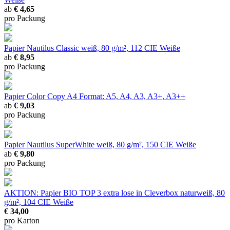
ab
€ 4,65
pro Packung
Papier Nautilus Classic
weiß, 80 g/m², 112 CIE Weiße
ab
€ 8,95
pro Packung
Papier Color Copy A4
Format: A5, A4, A3, A3+, A3++
ab
€ 9,03
pro Packung
Papier Nautilus SuperWhite
weiß, 80 g/m², 150 CIE Weiße
ab
€ 9,80
pro Packung
AKTION: Papier BIO TOP 3 extra lose in Cleverbox
naturweiß, 80
g/m², 104 CIE Weiße
€ 34,00
pro Karton