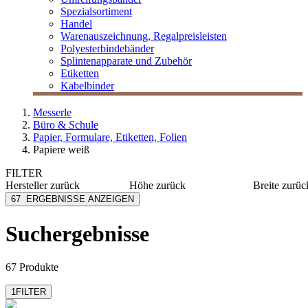
Spezialsortiment
Handel
Warenauszeichnung, Regalpreisleisten
Polyesterbindebänder
Splintenapparate und Zubehör
Etiketten
Kabelbinder
Messerle
Büro & Schule
Papier, Formulare, Etiketten, Folien
Papiere weiß
FILTER
Hersteller
zurück
Höhe
zurück
Breite
zurüc
Avery Zweckform
203 mm
100 mm
67
ERGEBNISSE ANZEIGEN
Epson
297 mm
190 mm
EU-RO
305 mm
210 mm
Suchergebnisse
mehr anzeigen
mehr anzeig
Factory
Hewlett Packard
mehr anzeigen
67 Produkte
1
FILTER