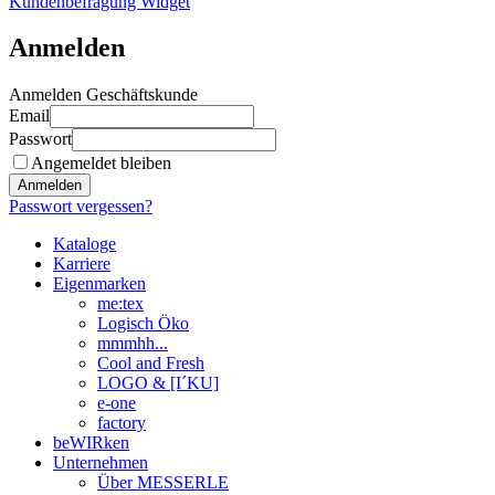
Kundenbefragung Widget
Anmelden
Anmelden Geschäftskunde
Email
Passwort
Angemeldet bleiben
Anmelden
Passwort vergessen?
Kataloge
Karriere
Eigenmarken
me:tex
Logisch Öko
mmmhh...
Cool and Fresh
LOGO & [I´KU]
e-one
factory
beWIRken
Unternehmen
Über MESSERLE