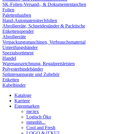
SK-Folien-Versand-, & Dokumententaschen
Folien
Palettenhauben
Hand-Automatenstrechfolien
Abrollgeräte, Schneideständer & Packtische
Etikettenspender
Abrollgeräte
Verpackungsmaschinen, Verbrauchsmaterial
Umreifungsbänder
Spezialsortiment
Handel
Warenauszeichnung, Regalpreisleisten
Polyesterbindebänder
Splintenapparate und Zubehör
Etiketten
Kabelbinder
Kataloge
Karriere
Eigenmarken
me:tex
Logisch Öko
mmmhh...
Cool and Fresh
LOGO & [I´KU]