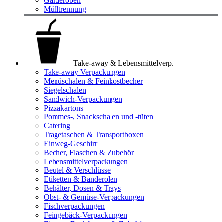
Garderoben
Mülltrennung
Take-away & Lebensmittelverp.
Take-away Verpackungen
Menüschalen & Feinkostbecher
Siegelschalen
Sandwich-Verpackungen
Pizzakartons
Pommes-, Snackschalen und -tüten
Catering
Tragetaschen & Transportboxen
Einweg-Geschirr
Becher, Flaschen & Zubehör
Lebensmittelverpackungen
Beutel & Verschlüsse
Etiketten & Banderolen
Behälter, Dosen & Trays
Obst- & Gemüse-Verpackungen
Fischverpackungen
Feingebäck-Verpackungen