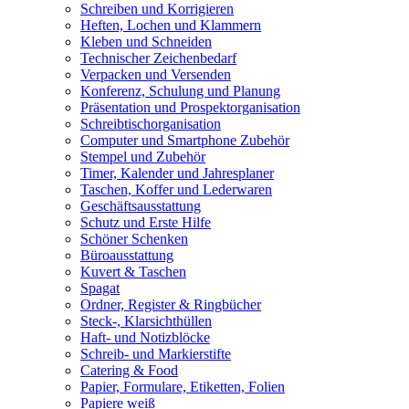
Schreiben und Korrigieren
Heften, Lochen und Klammern
Kleben und Schneiden
Technischer Zeichenbedarf
Verpacken und Versenden
Konferenz, Schulung und Planung
Präsentation und Prospektorganisation
Schreibtischorganisation
Computer und Smartphone Zubehör
Stempel und Zubehör
Timer, Kalender und Jahresplaner
Taschen, Koffer und Lederwaren
Geschäftsausstattung
Schutz und Erste Hilfe
Schöner Schenken
Büroausstattung
Kuvert & Taschen
Spagat
Ordner, Register & Ringbücher
Steck-, Klarsichthüllen
Haft- und Notizblöcke
Schreib- und Markierstifte
Catering & Food
Papier, Formulare, Etiketten, Folien
Papiere weiß