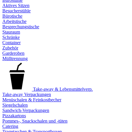
Bürostühle
Aktives Sitzen
Besucherstühle
Bürotische
Arbeitstische
Besprechungstische
Stauraum
Schränke
Container
Zubehör
Garderoben
Mülltrennung
Take-away & Lebensmittelverp.
Take-away Verpackungen
Menüschalen & Feinkostbecher
Siegelschalen
Sandwich-Verpackungen
Pizzakartons
Pommes-, Snackschalen und -tüten
Catering
Tragetaschen & Transportboxen