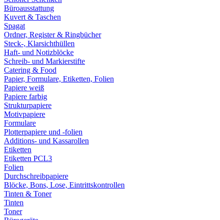
Büroausstattung
Kuvert & Taschen
Spagat
Ordner, Register & Ringbücher
Steck-, Klarsichthüllen
Haft- und Notizblöcke
Schreib- und Markierstifte
Catering & Food
Papier, Formulare, Etiketten, Folien
Papiere weiß
Papiere farbig
Strukturpapiere
Motivpapiere
Formulare
Plotterpapiere und -folien
Additions- und Kassarollen
Etiketten
Etiketten PCL3
Folien
Durchschreibpapiere
Blöcke, Bons, Lose, Eintrittskontrollen
Tinten & Toner
Tinten
Toner