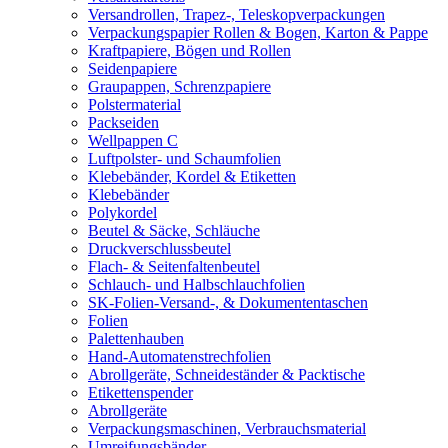
Versandrollen, Trapez-, Teleskopverpackungen
Verpackungspapier Rollen & Bogen, Karton & Pappe
Kraftpapiere, Bögen und Rollen
Seidenpapiere
Graupappen, Schrenzpapiere
Polstermaterial
Packseiden
Wellpappen C
Luftpolster- und Schaumfolien
Klebebänder, Kordel & Etiketten
Klebebänder
Polykordel
Beutel & Säcke, Schläuche
Druckverschlussbeutel
Flach- & Seitenfaltenbeutel
Schlauch- und Halbschlauchfolien
SK-Folien-Versand-, & Dokumententaschen
Folien
Palettenhauben
Hand-Automatenstrechfolien
Abrollgeräte, Schneideständer & Packtische
Etikettenspender
Abrollgeräte
Verpackungsmaschinen, Verbrauchsmaterial
Umreifungsbänder