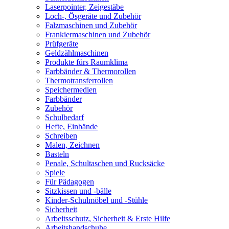
Laserpointer, Zeigestäbe
Loch-, Ösgeräte und Zubehör
Falzmaschinen und Zubehör
Frankiermaschinen und Zubehör
Prüfgeräte
Geldzählmaschinen
Produkte fürs Raumklima
Farbbänder & Thermorollen
Thermotransferrollen
Speichermedien
Farbbänder
Zubehör
Schulbedarf
Hefte, Einbände
Schreiben
Malen, Zeichnen
Basteln
Penale, Schultaschen und Rucksäcke
Spiele
Für Pädagogen
Sitzkissen und -bälle
Kinder-Schulmöbel und -Stühle
Sicherheit
Arbeitsschutz, Sicherheit & Erste Hilfe
Arbeitshandschuhe