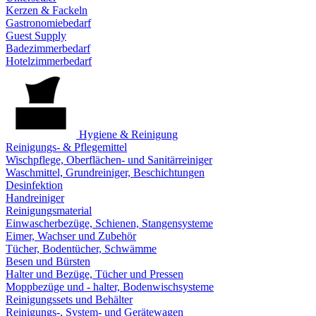
Kerzen & Fackeln
Gastronomiebedarf
Guest Supply
Badezimmerbedarf
Hotelzimmerbedarf
Hygiene & Reinigung
Reinigungs- & Pflegemittel
Wischpflege, Oberflächen- und Sanitärreiniger
Waschmittel, Grundreiniger, Beschichtungen
Desinfektion
Handreiniger
Reinigungsmaterial
Einwascherbezüge, Schienen, Stangensysteme
Eimer, Wachser und Zubehör
Tücher, Bodentücher, Schwämme
Besen und Bürsten
Halter und Bezüge, Tücher und Pressen
Moppbezüge und - halter, Bodenwischsysteme
Reinigungssets und Behälter
Reinigungs-, System- und Gerätewagen