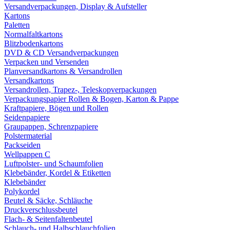
Versandverpackungen, Display & Aufsteller
Kartons
Paletten
Normalfaltkartons
Blitzbodenkartons
DVD & CD Versandverpackungen
Verpacken und Versenden
Planversandkartons & Versandrollen
Versandkartons
Versandrollen, Trapez-, Teleskopverpackungen
Verpackungspapier Rollen & Bogen, Karton & Pappe
Kraftpapiere, Bögen und Rollen
Seidenpapiere
Graupappen, Schrenzpapiere
Polstermaterial
Packseiden
Wellpappen C
Luftpolster- und Schaumfolien
Klebebänder, Kordel & Etiketten
Klebebänder
Polykordel
Beutel & Säcke, Schläuche
Druckverschlussbeutel
Flach- & Seitenfaltenbeutel
Schlauch- und Halbschlauchfolien