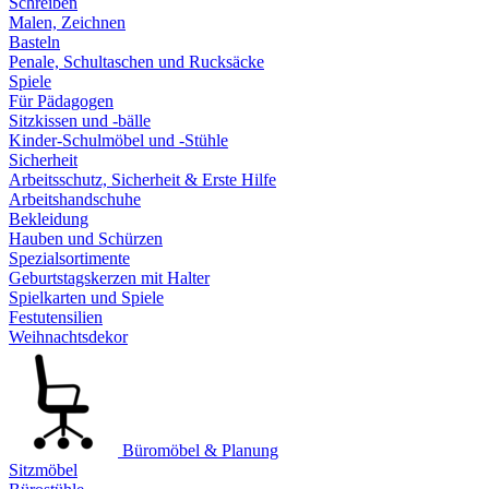
Schreiben
Malen, Zeichnen
Basteln
Penale, Schultaschen und Rucksäcke
Spiele
Für Pädagogen
Sitzkissen und -bälle
Kinder-Schulmöbel und -Stühle
Sicherheit
Arbeitsschutz, Sicherheit & Erste Hilfe
Arbeitshandschuhe
Bekleidung
Hauben und Schürzen
Spezialsortimente
Geburtstagskerzen mit Halter
Spielkarten und Spiele
Festutensilien
Weihnachtsdekor
Büromöbel & Planung
Sitzmöbel