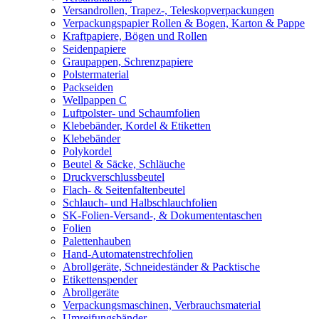
Versandrollen, Trapez-, Teleskopverpackungen
Verpackungspapier Rollen & Bogen, Karton & Pappe
Kraftpapiere, Bögen und Rollen
Seidenpapiere
Graupappen, Schrenzpapiere
Polstermaterial
Packseiden
Wellpappen C
Luftpolster- und Schaumfolien
Klebebänder, Kordel & Etiketten
Klebebänder
Polykordel
Beutel & Säcke, Schläuche
Druckverschlussbeutel
Flach- & Seitenfaltenbeutel
Schlauch- und Halbschlauchfolien
SK-Folien-Versand-, & Dokumententaschen
Folien
Palettenhauben
Hand-Automatenstrechfolien
Abrollgeräte, Schneideständer & Packtische
Etikettenspender
Abrollgeräte
Verpackungsmaschinen, Verbrauchsmaterial
Umreifungsbänder