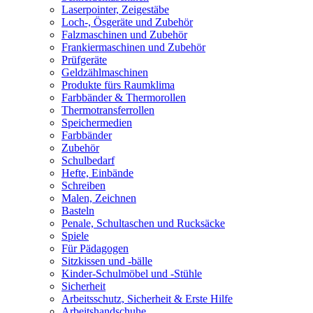
Laserpointer, Zeigestäbe
Loch-, Ösgeräte und Zubehör
Falzmaschinen und Zubehör
Frankiermaschinen und Zubehör
Prüfgeräte
Geldzählmaschinen
Produkte fürs Raumklima
Farbbänder & Thermorollen
Thermotransferrollen
Speichermedien
Farbbänder
Zubehör
Schulbedarf
Hefte, Einbände
Schreiben
Malen, Zeichnen
Basteln
Penale, Schultaschen und Rucksäcke
Spiele
Für Pädagogen
Sitzkissen und -bälle
Kinder-Schulmöbel und -Stühle
Sicherheit
Arbeitsschutz, Sicherheit & Erste Hilfe
Arbeitshandschuhe