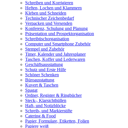
Schreiben und Korrigieren
Heften, Lochen und Klammern
Kleben und Schneiden
Technischer Zeichenbedarf
Verpacken und Versenden
Konferenz, Schulung und Planung
Präsentation und Prospektorganisation
Schreibtischorganisation
Computer und Smartphone Zubehör
Stempel und Zubehör
Timer, Kalender und Jahresplaner
Taschen, Koffer und Lederwaren
Geschäftsausstattung
Schutz und Erste Hilfe
Schöner Schenken
Büroausstattung
Kuvert & Taschen
Spagat
Ordner, Register & Ringbücher
Steck-, Klarsichthüllen
Haft- und Notizblöcke
Schreib- und Markierstifte
Catering & Food
Papier, Formulare, Etiketten, Folien
Papiere weiß