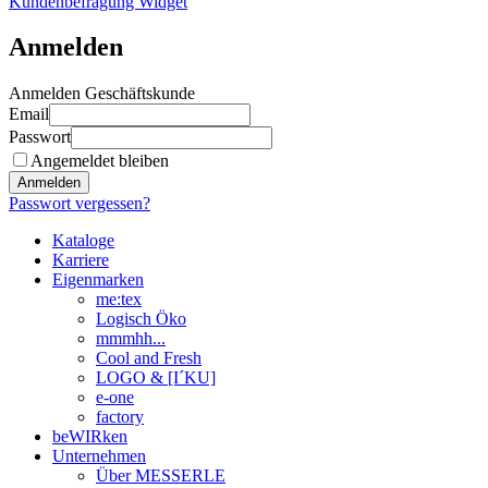
Kundenbefragung Widget
Anmelden
Anmelden Geschäftskunde
Email
Passwort
Angemeldet bleiben
Anmelden
Passwort vergessen?
Kataloge
Karriere
Eigenmarken
me:tex
Logisch Öko
mmmhh...
Cool and Fresh
LOGO & [I´KU]
e-one
factory
beWIRken
Unternehmen
Über MESSERLE