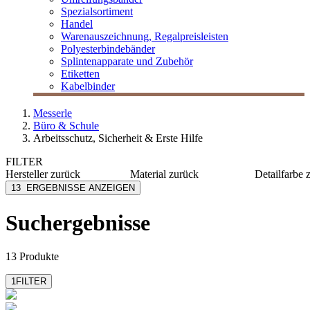
Spezialsortiment
Handel
Warenauszeichnung, Regalpreisleisten
Polyesterbindebänder
Splintenapparate und Zubehör
Etiketten
Kabelbinder
Messerle
Büro & Schule
Arbeitsschutz, Sicherheit & Erste Hilfe
FILTER
Hersteller
zurück
Material
zurück
Detailfarbe
AMPri
PP
blau
13
ERGEBNISSE ANZEIGEN
Mensch Franz
Nitril
grün
MESSERLE
Nylon
orange
Suchergebnisse
Baumwolle
schwarz
PE
weiß
mehr anzeigen
13 Produkte
1
FILTER