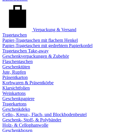
Verpackung & Versand
Tragetaschen
Papier-Tragetaschen mit flachem Henkel
Papier-Tragetaschen mit gedrehtem Papierkordel
Tragetaschen Take-away
Geschenkverpackungen & Zubehör
Flaschentaschen
Geschenktüten
Jute, Rupfen
Präsentkarton
Korbwaren & Präsentkörbe
Klarsichtfolien
Weinkartons
Geschenkpapiere
Tragekartons
Geschenkdeko
Cello-, Kreuz-, Flach- und Blockbodenbeutel
Geschenk- Stoff- & Polybänder
Holz- & Cellophanwolle
Geschenkboxen