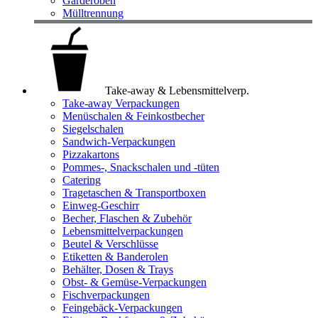
Garderoben
Mülltrennung
Take-away & Lebensmittelverp.
Take-away Verpackungen
Menüschalen & Feinkostbecher
Siegelschalen
Sandwich-Verpackungen
Pizzakartons
Pommes-, Snackschalen und -tüten
Catering
Tragetaschen & Transportboxen
Einweg-Geschirr
Becher, Flaschen & Zubehör
Lebensmittelverpackungen
Beutel & Verschlüsse
Etiketten & Banderolen
Behälter, Dosen & Trays
Obst- & Gemüse-Verpackungen
Fischverpackungen
Feingebäck-Verpackungen