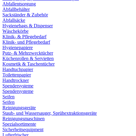
Abfallentsorgung
Abfallbehälter
Sackständer & Zubehör
Abfallsäcke
Hygienebags & Dispenser
Wäschekörbe
Klinik- & Pflegebedarf
Klinik- und Pflegebedarf
Hygienepapiere
Putz- & Mehrzwecktücher
Küchenrollen & Servietten
Kosmetik & Taschentücher
Handtuchpapier
Toilettenpapier
Handtrockner
Spendersysteme
Spendersysteme
Seifen
Seifen
Reinigungsgeräte
Staub- und Wassersauger, Sprühextraktionsgeräte
Reinigungsmaschinen
Spezialsortimente
Sicherheitsequipment
Lufterfrischer