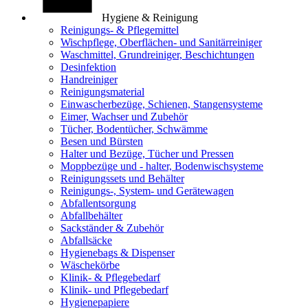
Hygiene & Reinigung
Reinigungs- & Pflegemittel
Wischpflege, Oberflächen- und Sanitärreiniger
Waschmittel, Grundreiniger, Beschichtungen
Desinfektion
Handreiniger
Reinigungsmaterial
Einwascherbezüge, Schienen, Stangensysteme
Eimer, Wachser und Zubehör
Tücher, Bodentücher, Schwämme
Besen und Bürsten
Halter und Bezüge, Tücher und Pressen
Moppbezüge und - halter, Bodenwischsysteme
Reinigungssets und Behälter
Reinigungs-, System- und Gerätewagen
Abfallentsorgung
Abfallbehälter
Sackständer & Zubehör
Abfallsäcke
Hygienebags & Dispenser
Wäschekörbe
Klinik- & Pflegebedarf
Klinik- und Pflegebedarf
Hygienepapiere