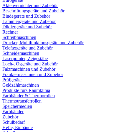
Bürogeräte
Aktenvernichter und Zubehör
Beschriftungsgeräte und Zubehör
Bindegeräte und Zubehör
Laminiergeräte und Zubehör
Diktiergeräte und Zubehör
Rechner
Schreibmaschinen
Drucker, Multifunktionsgeräte und Zubehör
Telefaxgeräte und Zubehör
Schneidemaschinen
Laserpointer, Zeigestäbe
Loch-, Ösgeräte und Zubehör
Falzmaschinen und Zubehör
Frankiermaschinen und Zubehör
Prüfgeräte
Geldzählmaschinen
Produkte fürs Raumklima
Farbbänder & Thermorollen
Thermotransferrollen
Speichermedien
Farbbänder
Zubehör
Schulbedarf
Hefte, Einbände