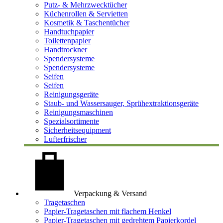
Putz- & Mehrzwecktücher
Küchenrollen & Servietten
Kosmetik & Taschentücher
Handtuchpapier
Toilettenpapier
Handtrockner
Spendersysteme
Spendersysteme
Seifen
Seifen
Reinigungsgeräte
Staub- und Wassersauger, Sprühextraktionsgeräte
Reinigungsmaschinen
Spezialsortimente
Sicherheitsequipment
Lufterfrischer
Verpackung & Versand
Tragetaschen
Papier-Tragetaschen mit flachem Henkel
Papier-Tragetaschen mit gedrehtem Papierkordel