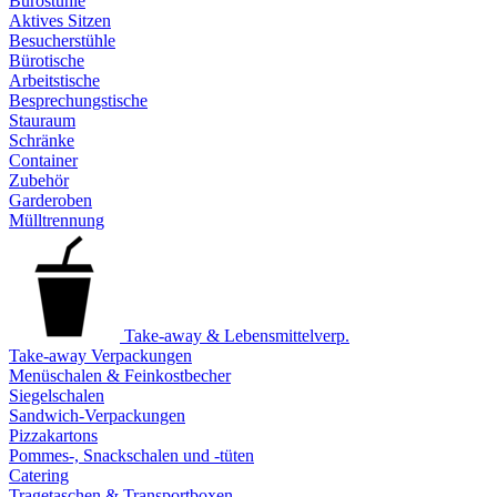
Bürostühle
Aktives Sitzen
Besucherstühle
Bürotische
Arbeitstische
Besprechungstische
Stauraum
Schränke
Container
Zubehör
Garderoben
Mülltrennung
Take-away & Lebensmittelverp.
Take-away Verpackungen
Menüschalen & Feinkostbecher
Siegelschalen
Sandwich-Verpackungen
Pizzakartons
Pommes-, Snackschalen und -tüten
Catering
Tragetaschen & Transportboxen