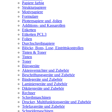
Papiere farbig
Strukturpapiere
Motivpapiere
Formulare
Plotterpapiere und -folien
Additions- und Kassarollen
Etiketten
Etiketten PCL3
Folien
Durchschreibpapiere
Blöcke, Bons, Lose, Eintrittskontrollen
Tinten & Toner
Tinten
Toner
Bürogeräte
Aktenvernichter und Zubehör
Beschriftungsgeräte und Zubehör
Bindegeräte und Zubehör
Laminiergeräte und Zubehör
Diktiergeräte und Zubehör
Rechner
Schreibmaschinen
Drucker, Multifunktionsgeräte und Zubehör
Telefaxgeräte und Zubehör
Schneidemaschinen