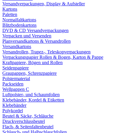
Versandverpackungen, Display & Aufsteller
Kartons
Paletten
Normalfaltkartons
Blitzbodenkartons
DVD & CD Versandverpackungen
Verpacken und Versenden
Planversandkartons & Versandrollen
Versandkartons
Versandrollen, Trapez-, Teleskopverpackungen
Verpackungspapier Rollen & Bogen, Karton & Pappe
Kraftpapiere, Bögen und Rollen
Seidenpapiere
Graupappen, Schrenzpapiere
Polstermaterial
Packseiden
Wellpappen C
Luftpolster- und Schaumfolien
Klebebänder, Kordel & Etiketten
Klebebänder
Polykordel
Beutel & Säcke, Schläuche
Druckverschlussbeutel
Flach- & Seitenfaltenbeutel
Schlauch- und Halbschlauchfolien