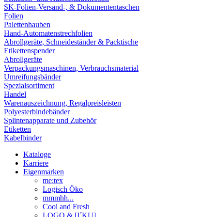
SK-Folien-Versand-, & Dokumententaschen
Folien
Palettenhauben
Hand-Automatenstrechfolien
Abrollgeräte, Schneideständer & Packtische
Etikettenspender
Abrollgeräte
Verpackungsmaschinen, Verbrauchsmaterial
Umreifungsbänder
Spezialsortiment
Handel
Warenauszeichnung, Regalpreisleisten
Polyesterbindebänder
Splintenapparate und Zubehör
Etiketten
Kabelbinder
Kataloge
Karriere
Eigenmarken
me:tex
Logisch Öko
mmmhh...
Cool and Fresh
LOGO & [I´KU]