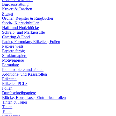
Büroausstattung
Kuvert & Taschen
Spagat
Ordner, Register & Ringbücher
Steck-, Klarsichthüllen
Haft- und Notizblöcke
Schreib- und Markierstifte
Catering & Food
Papier, Formulare, Etiketten, Folien
Papiere weiß
Papiere farbig
Strukturpapiere
Motivpapiere
Formulare
Plotterpapiere und -folien
Additions- und Kassarollen
Etiketten
Etiketten PCL3
Folien
Durchschreibpapiere
Blöcke, Bons, Lose, Eintrittskontrollen
Tinten & Toner
Tinten
Toner