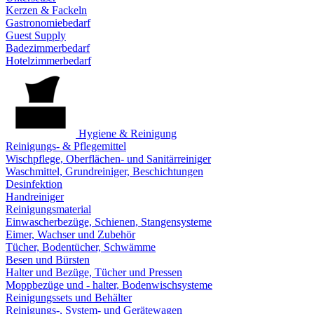
Kerzen & Fackeln
Gastronomiebedarf
Guest Supply
Badezimmerbedarf
Hotelzimmerbedarf
Hygiene & Reinigung
Reinigungs- & Pflegemittel
Wischpflege, Oberflächen- und Sanitärreiniger
Waschmittel, Grundreiniger, Beschichtungen
Desinfektion
Handreiniger
Reinigungsmaterial
Einwascherbezüge, Schienen, Stangensysteme
Eimer, Wachser und Zubehör
Tücher, Bodentücher, Schwämme
Besen und Bürsten
Halter und Bezüge, Tücher und Pressen
Moppbezüge und - halter, Bodenwischsysteme
Reinigungssets und Behälter
Reinigungs-, System- und Gerätewagen