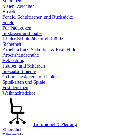
Schreiben
Malen, Zeichnen
Basteln
Penale, Schultaschen und Rucksäcke
Spiele
Für Pädagogen
Sitzkissen und -bälle
Kinder-Schulmöbel und -Stühle
Sicherheit
Arbeitsschutz, Sicherheit & Erste Hilfe
Arbeitshandschuhe
Bekleidung
Hauben und Schürzen
Spezialsortimente
Geburtstagskerzen mit Halter
Spielkarten und Spiele
Festutensilien
Weihnachtsdekor
Büromöbel & Planung
Sitzmöbel