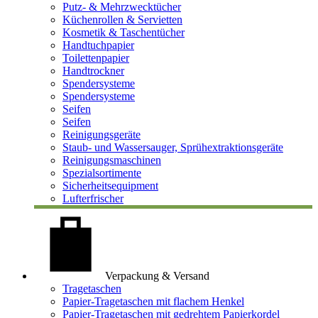
Putz- & Mehrzwecktücher
Küchenrollen & Servietten
Kosmetik & Taschentücher
Handtuchpapier
Toilettenpapier
Handtrockner
Spendersysteme
Spendersysteme
Seifen
Seifen
Reinigungsgeräte
Staub- und Wassersauger, Sprühextraktionsgeräte
Reinigungsmaschinen
Spezialsortimente
Sicherheitsequipment
Lufterfrischer
Verpackung & Versand
Tragetaschen
Papier-Tragetaschen mit flachem Henkel
Papier-Tragetaschen mit gedrehtem Papierkordel