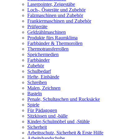
Laserpointer, Zeigestäbe
Loch-, Ösgeräte und Zubehör
Falzmaschinen und Zubehör
Frankiermaschinen und Zubehör
Prüfgeräte
Geldzählmaschinen
Produkte fürs Raumklima
Farbbänder & Thermorollen
Thermotransferrollen
Speichermedien
Farbbänder
Zubehör
Schulbedarf
Hefte, Einbände
Schreiben
Malen, Zeichnen
Basteln
Penale, Schultaschen und Rucksäcke
Spiele
Für Pädagogen
Sitzkissen und -bälle
Kinder-Schulmöbel und -Stühle
Sicherheit
Arbeitsschutz, Sicherheit & Erste Hilfe
Arbeitshandschuhe