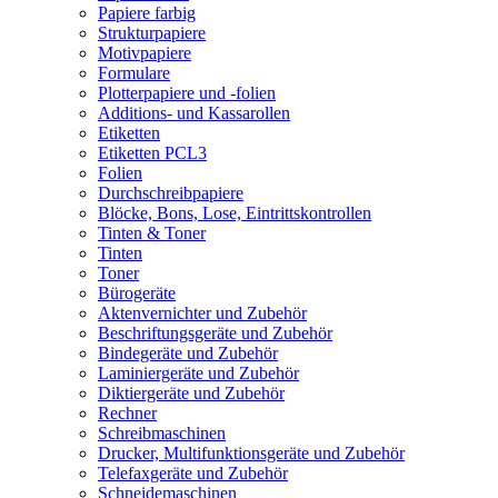
Papiere farbig
Strukturpapiere
Motivpapiere
Formulare
Plotterpapiere und -folien
Additions- und Kassarollen
Etiketten
Etiketten PCL3
Folien
Durchschreibpapiere
Blöcke, Bons, Lose, Eintrittskontrollen
Tinten & Toner
Tinten
Toner
Bürogeräte
Aktenvernichter und Zubehör
Beschriftungsgeräte und Zubehör
Bindegeräte und Zubehör
Laminiergeräte und Zubehör
Diktiergeräte und Zubehör
Rechner
Schreibmaschinen
Drucker, Multifunktionsgeräte und Zubehör
Telefaxgeräte und Zubehör
Schneidemaschinen