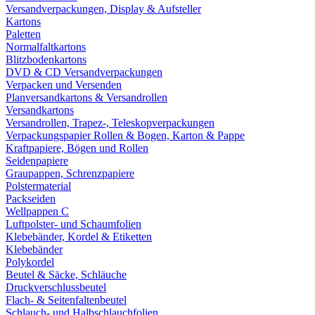
Versandverpackungen, Display & Aufsteller
Kartons
Paletten
Normalfaltkartons
Blitzbodenkartons
DVD & CD Versandverpackungen
Verpacken und Versenden
Planversandkartons & Versandrollen
Versandkartons
Versandrollen, Trapez-, Teleskopverpackungen
Verpackungspapier Rollen & Bogen, Karton & Pappe
Kraftpapiere, Bögen und Rollen
Seidenpapiere
Graupappen, Schrenzpapiere
Polstermaterial
Packseiden
Wellpappen C
Luftpolster- und Schaumfolien
Klebebänder, Kordel & Etiketten
Klebebänder
Polykordel
Beutel & Säcke, Schläuche
Druckverschlussbeutel
Flach- & Seitenfaltenbeutel
Schlauch- und Halbschlauchfolien