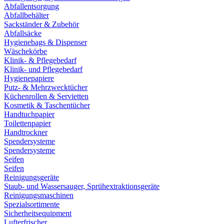
Abfallentsorgung
Abfallbehälter
Sackständer & Zubehör
Abfallsäcke
Hygienebags & Dispenser
Wäschekörbe
Klinik- & Pflegebedarf
Klinik- und Pflegebedarf
Hygienepapiere
Putz- & Mehrzwecktücher
Küchenrollen & Servietten
Kosmetik & Taschentücher
Handtuchpapier
Toilettenpapier
Handtrockner
Spendersysteme
Spendersysteme
Seifen
Seifen
Reinigungsgeräte
Staub- und Wassersauger, Sprühextraktionsgeräte
Reinigungsmaschinen
Spezialsortimente
Sicherheitsequipment
Lufterfrischer