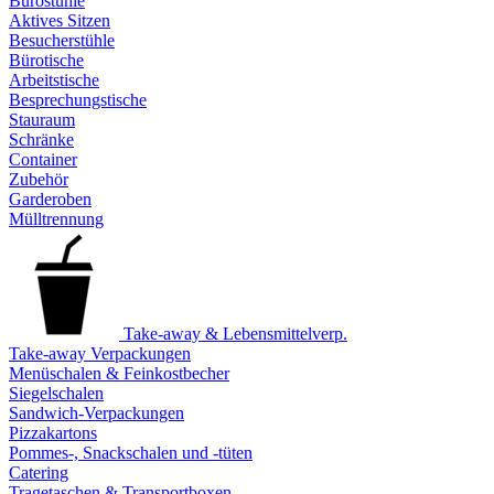
Bürostühle
Aktives Sitzen
Besucherstühle
Bürotische
Arbeitstische
Besprechungstische
Stauraum
Schränke
Container
Zubehör
Garderoben
Mülltrennung
Take-away & Lebensmittelverp.
Take-away Verpackungen
Menüschalen & Feinkostbecher
Siegelschalen
Sandwich-Verpackungen
Pizzakartons
Pommes-, Snackschalen und -tüten
Catering
Tragetaschen & Transportboxen