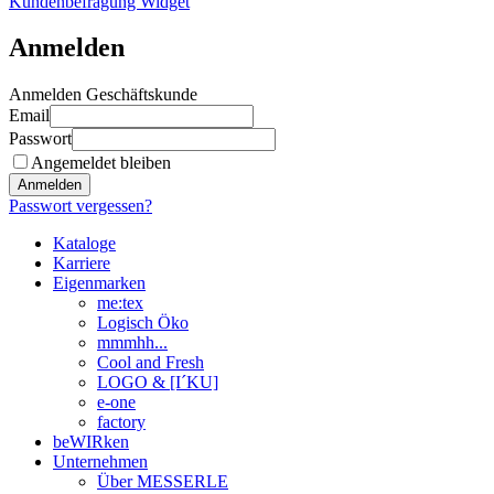
Kundenbefragung Widget
Anmelden
Anmelden Geschäftskunde
Email
Passwort
Angemeldet bleiben
Anmelden
Passwort vergessen?
Kataloge
Karriere
Eigenmarken
me:tex
Logisch Öko
mmmhh...
Cool and Fresh
LOGO & [I´KU]
e-one
factory
beWIRken
Unternehmen
Über MESSERLE