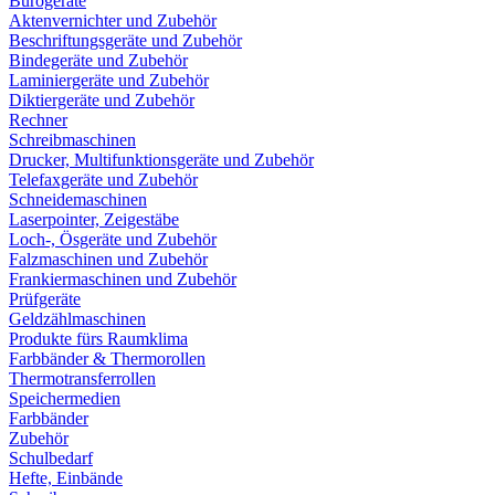
Bürogeräte
Aktenvernichter und Zubehör
Beschriftungsgeräte und Zubehör
Bindegeräte und Zubehör
Laminiergeräte und Zubehör
Diktiergeräte und Zubehör
Rechner
Schreibmaschinen
Drucker, Multifunktionsgeräte und Zubehör
Telefaxgeräte und Zubehör
Schneidemaschinen
Laserpointer, Zeigestäbe
Loch-, Ösgeräte und Zubehör
Falzmaschinen und Zubehör
Frankiermaschinen und Zubehör
Prüfgeräte
Geldzählmaschinen
Produkte fürs Raumklima
Farbbänder & Thermorollen
Thermotransferrollen
Speichermedien
Farbbänder
Zubehör
Schulbedarf
Hefte, Einbände