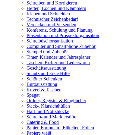
Schreiben und Korrigieren
Heften, Lochen und Klammern
Kleben und Schneiden
Technischer Zeichenbedarf
Verpacken und Versenden
Konferenz, Schulung und Planung
Präsentation und Prospektorganisation
Schreibtischorganisation
Computer und Smartphone Zubehör
Stempel und Zubehör
Timer, Kalender und Jahresplaner
Taschen, Koffer und Lederwaren
Geschäftsausstattung
Schutz und Erste Hilfe
Schöner Schenken
Büroausstattung
Kuvert & Taschen
Spagat
Ordner, Register & Ringbücher
Steck-, Klarsichthüllen
Haft- und Notizblöcke
Schreib- und Markierstifte
Catering & Food
Papier, Formulare, Etiketten, Folien
Papiere weiß