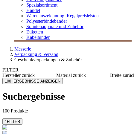
Spezialsortiment
Handel
Warenauszeichnung, Regalpreisleisten
Polyesterbindebänder
Splintenapparate und Zubehör
Etiketten
Kabelbinder
Messerle
Verpackung & Versand
Geschenkverpackungen & Zubehör
FILTER
Hersteller
zurück
Material
zurück
Breite
zurüc
Egepack
Karton
1 mm
100
ERGEBNISSE ANZEIGEN
Folia
Papier
1,5 mm
Goldina
Kraftpapier
10 mm
Suchergebnisse
mehr anzeig
Halbach
Holz
Mabella
Zellulose
mehr anzeigen
mehr anzeigen
100 Produkte
1
FILTER