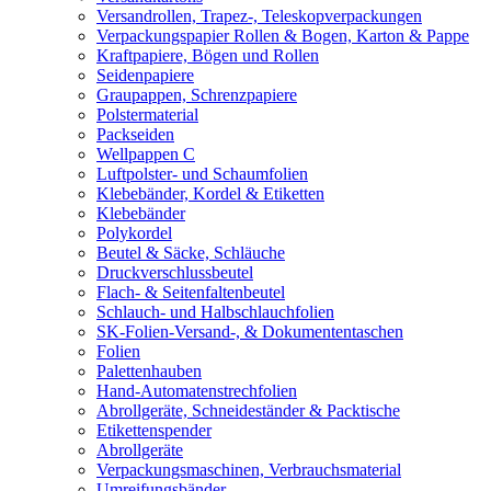
Versandrollen, Trapez-, Teleskopverpackungen
Verpackungspapier Rollen & Bogen, Karton & Pappe
Kraftpapiere, Bögen und Rollen
Seidenpapiere
Graupappen, Schrenzpapiere
Polstermaterial
Packseiden
Wellpappen C
Luftpolster- und Schaumfolien
Klebebänder, Kordel & Etiketten
Klebebänder
Polykordel
Beutel & Säcke, Schläuche
Druckverschlussbeutel
Flach- & Seitenfaltenbeutel
Schlauch- und Halbschlauchfolien
SK-Folien-Versand-, & Dokumententaschen
Folien
Palettenhauben
Hand-Automatenstrechfolien
Abrollgeräte, Schneideständer & Packtische
Etikettenspender
Abrollgeräte
Verpackungsmaschinen, Verbrauchsmaterial
Umreifungsbänder