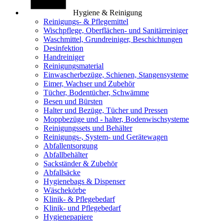
Hygiene & Reinigung
Reinigungs- & Pflegemittel
Wischpflege, Oberflächen- und Sanitärreiniger
Waschmittel, Grundreiniger, Beschichtungen
Desinfektion
Handreiniger
Reinigungsmaterial
Einwascherbezüge, Schienen, Stangensysteme
Eimer, Wachser und Zubehör
Tücher, Bodentücher, Schwämme
Besen und Bürsten
Halter und Bezüge, Tücher und Pressen
Moppbezüge und - halter, Bodenwischsysteme
Reinigungssets und Behälter
Reinigungs-, System- und Gerätewagen
Abfallentsorgung
Abfallbehälter
Sackständer & Zubehör
Abfallsäcke
Hygienebags & Dispenser
Wäschekörbe
Klinik- & Pflegebedarf
Klinik- und Pflegebedarf
Hygienepapiere