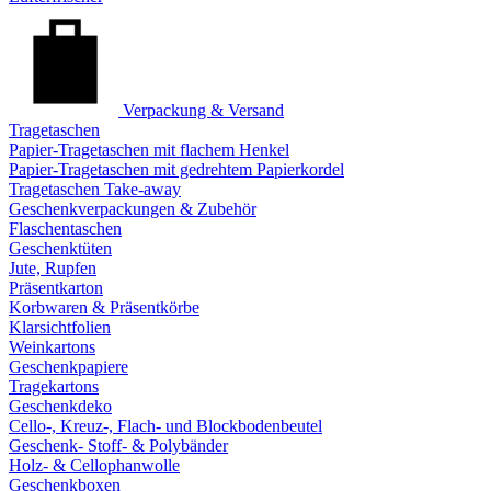
Verpackung & Versand
Tragetaschen
Papier-Tragetaschen mit flachem Henkel
Papier-Tragetaschen mit gedrehtem Papierkordel
Tragetaschen Take-away
Geschenkverpackungen & Zubehör
Flaschentaschen
Geschenktüten
Jute, Rupfen
Präsentkarton
Korbwaren & Präsentkörbe
Klarsichtfolien
Weinkartons
Geschenkpapiere
Tragekartons
Geschenkdeko
Cello-, Kreuz-, Flach- und Blockbodenbeutel
Geschenk- Stoff- & Polybänder
Holz- & Cellophanwolle
Geschenkboxen