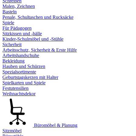
Schreiben
Malen, Zeichnen
Basteln
Penale, Schultaschen und Rucksäcke
Spiele
Für Pädagogen
Sitzkissen und -bälle
Kinder-Schulmöbel und -Stühle
Sicherheit
Arbeitsschutz, Sicherheit & Erste Hilfe
Arbeitshandschuhe
Bekleidung
Hauben und Schürzen
Spezialsortimente
Geburtstagskerzen mit Halter
Spielkarten und Spiele
Festutensilien
Weihnachtsdekor
Büromöbel & Planung
Sitzmöbel