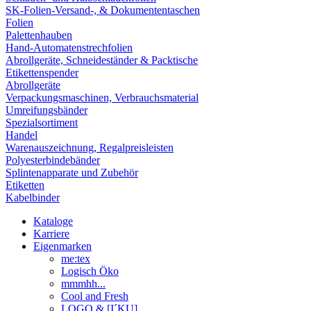
SK-Folien-Versand-, & Dokumententaschen
Folien
Palettenhauben
Hand-Automatenstrechfolien
Abrollgeräte, Schneideständer & Packtische
Etikettenspender
Abrollgeräte
Verpackungsmaschinen, Verbrauchsmaterial
Umreifungsbänder
Spezialsortiment
Handel
Warenauszeichnung, Regalpreisleisten
Polyesterbindebänder
Splintenapparate und Zubehör
Etiketten
Kabelbinder
Kataloge
Karriere
Eigenmarken
me:tex
Logisch Öko
mmmhh...
Cool and Fresh
LOGO & [I´KU]