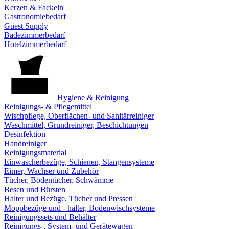
Kerzen & Fackeln
Gastronomiebedarf
Guest Supply
Badezimmerbedarf
Hotelzimmerbedarf
Hygiene & Reinigung
Reinigungs- & Pflegemittel
Wischpflege, Oberflächen- und Sanitärreiniger
Waschmittel, Grundreiniger, Beschichtungen
Desinfektion
Handreiniger
Reinigungsmaterial
Einwascherbezüge, Schienen, Stangensysteme
Eimer, Wachser und Zubehör
Tücher, Bodentücher, Schwämme
Besen und Bürsten
Halter und Bezüge, Tücher und Pressen
Moppbezüge und - halter, Bodenwischsysteme
Reinigungssets und Behälter
Reinigungs-, System- und Gerätewagen