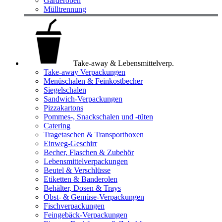
Garderoben
Mülltrennung
Take-away & Lebensmittelverp.
Take-away Verpackungen
Menüschalen & Feinkostbecher
Siegelschalen
Sandwich-Verpackungen
Pizzakartons
Pommes-, Snackschalen und -tüten
Catering
Tragetaschen & Transportboxen
Einweg-Geschirr
Becher, Flaschen & Zubehör
Lebensmittelverpackungen
Beutel & Verschlüsse
Etiketten & Banderolen
Behälter, Dosen & Trays
Obst- & Gemüse-Verpackungen
Fischverpackungen
Feingebäck-Verpackungen