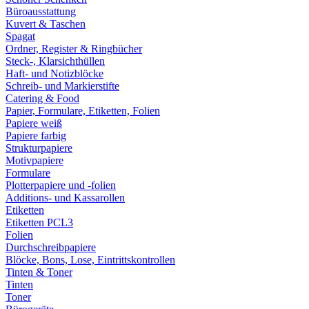
Büroausstattung
Kuvert & Taschen
Spagat
Ordner, Register & Ringbücher
Steck-, Klarsichthüllen
Haft- und Notizblöcke
Schreib- und Markierstifte
Catering & Food
Papier, Formulare, Etiketten, Folien
Papiere weiß
Papiere farbig
Strukturpapiere
Motivpapiere
Formulare
Plotterpapiere und -folien
Additions- und Kassarollen
Etiketten
Etiketten PCL3
Folien
Durchschreibpapiere
Blöcke, Bons, Lose, Eintrittskontrollen
Tinten & Toner
Tinten
Toner