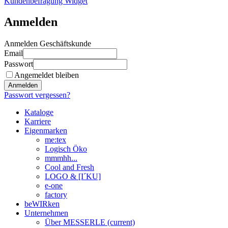
Kundenbefragung Widget
Anmelden
Anmelden Geschäftskunde
Email
Passwort
Angemeldet bleiben
Anmelden
Passwort vergessen?
Kataloge
Karriere
Eigenmarken
me:tex
Logisch Öko
mmmhh...
Cool and Fresh
LOGO & [I´KU]
e-one
factory
beWIRken
Unternehmen
Über MESSERLE
(current)