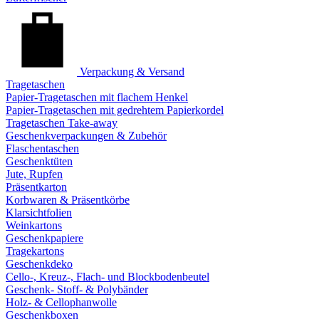
Verpackung & Versand
Tragetaschen
Papier-Tragetaschen mit flachem Henkel
Papier-Tragetaschen mit gedrehtem Papierkordel
Tragetaschen Take-away
Geschenkverpackungen & Zubehör
Flaschentaschen
Geschenktüten
Jute, Rupfen
Präsentkarton
Korbwaren & Präsentkörbe
Klarsichtfolien
Weinkartons
Geschenkpapiere
Tragekartons
Geschenkdeko
Cello-, Kreuz-, Flach- und Blockbodenbeutel
Geschenk- Stoff- & Polybänder
Holz- & Cellophanwolle
Geschenkboxen