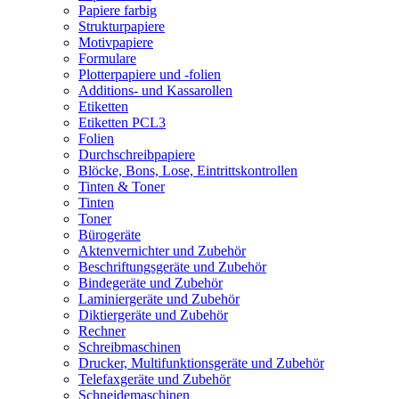
Papiere farbig
Strukturpapiere
Motivpapiere
Formulare
Plotterpapiere und -folien
Additions- und Kassarollen
Etiketten
Etiketten PCL3
Folien
Durchschreibpapiere
Blöcke, Bons, Lose, Eintrittskontrollen
Tinten & Toner
Tinten
Toner
Bürogeräte
Aktenvernichter und Zubehör
Beschriftungsgeräte und Zubehör
Bindegeräte und Zubehör
Laminiergeräte und Zubehör
Diktiergeräte und Zubehör
Rechner
Schreibmaschinen
Drucker, Multifunktionsgeräte und Zubehör
Telefaxgeräte und Zubehör
Schneidemaschinen