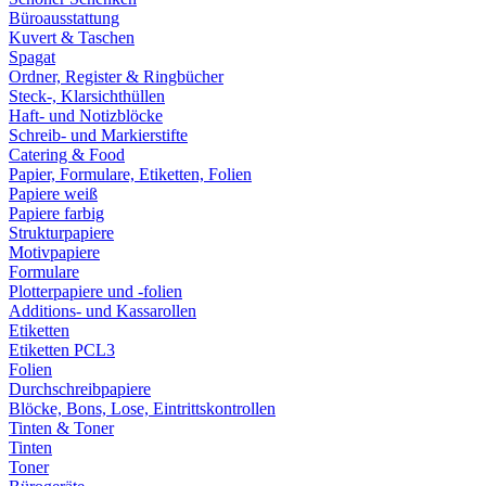
Büroausstattung
Kuvert & Taschen
Spagat
Ordner, Register & Ringbücher
Steck-, Klarsichthüllen
Haft- und Notizblöcke
Schreib- und Markierstifte
Catering & Food
Papier, Formulare, Etiketten, Folien
Papiere weiß
Papiere farbig
Strukturpapiere
Motivpapiere
Formulare
Plotterpapiere und -folien
Additions- und Kassarollen
Etiketten
Etiketten PCL3
Folien
Durchschreibpapiere
Blöcke, Bons, Lose, Eintrittskontrollen
Tinten & Toner
Tinten
Toner