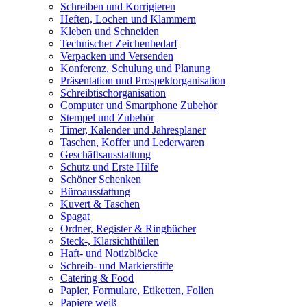
Schreiben und Korrigieren
Heften, Lochen und Klammern
Kleben und Schneiden
Technischer Zeichenbedarf
Verpacken und Versenden
Konferenz, Schulung und Planung
Präsentation und Prospektorganisation
Schreibtischorganisation
Computer und Smartphone Zubehör
Stempel und Zubehör
Timer, Kalender und Jahresplaner
Taschen, Koffer und Lederwaren
Geschäftsausstattung
Schutz und Erste Hilfe
Schöner Schenken
Büroausstattung
Kuvert & Taschen
Spagat
Ordner, Register & Ringbücher
Steck-, Klarsichthüllen
Haft- und Notizblöcke
Schreib- und Markierstifte
Catering & Food
Papier, Formulare, Etiketten, Folien
Papiere weiß