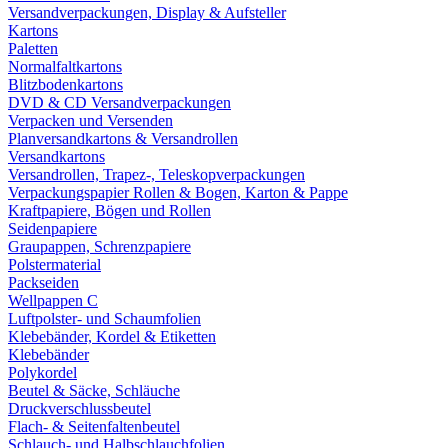
Versandverpackungen, Display & Aufsteller
Kartons
Paletten
Normalfaltkartons
Blitzbodenkartons
DVD & CD Versandverpackungen
Verpacken und Versenden
Planversandkartons & Versandrollen
Versandkartons
Versandrollen, Trapez-, Teleskopverpackungen
Verpackungspapier Rollen & Bogen, Karton & Pappe
Kraftpapiere, Bögen und Rollen
Seidenpapiere
Graupappen, Schrenzpapiere
Polstermaterial
Packseiden
Wellpappen C
Luftpolster- und Schaumfolien
Klebebänder, Kordel & Etiketten
Klebebänder
Polykordel
Beutel & Säcke, Schläuche
Druckverschlussbeutel
Flach- & Seitenfaltenbeutel
Schlauch- und Halbschlauchfolien