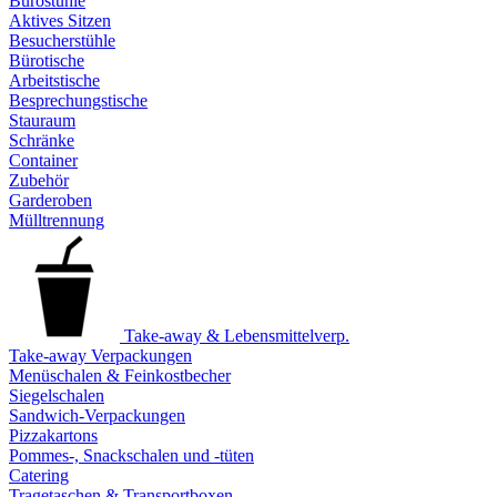
Bürostühle
Aktives Sitzen
Besucherstühle
Bürotische
Arbeitstische
Besprechungstische
Stauraum
Schränke
Container
Zubehör
Garderoben
Mülltrennung
Take-away & Lebensmittelverp.
Take-away Verpackungen
Menüschalen & Feinkostbecher
Siegelschalen
Sandwich-Verpackungen
Pizzakartons
Pommes-, Snackschalen und -tüten
Catering
Tragetaschen & Transportboxen