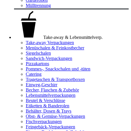
Garderoben
Mülltrennung
Take-away & Lebensmittelverp.
Take-away Verpackungen
Menüschalen & Feinkostbecher
Siegelschalen
Sandwich-Verpackungen
Pizzakartons
Pommes-, Snackschalen und -tüten
Catering
Tragetaschen & Transportboxen
Einweg-Geschirr
Becher, Flaschen & Zubehör
Lebensmittelverpackungen
Beutel & Verschlüsse
Etiketten & Banderolen
Behälter, Dosen & Trays
Obst- & Gemüse-Verpackungen
Fischverpackungen
Feingebäck-Verpackungen