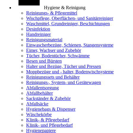
Hygiene & Reinigung
Reinigungs- & Pflegemittel
Wischpflege, Oberflächen- und Sanitärreiniger
Waschmittel, Grundreiniger, Beschichtungen
Desinfektion
Handreiniger
Reinigungsmaterial
Einwascherbezüge, Schienen, Stangensysteme
Eimer, Wachser und Zubehör
Tücher, Bodentücher, Schwämme
Besen und Bürsten
Halter und Bezüge, Tücher und Pressen
Moppbezüge und - halter, Bodenwischsysteme
Reinigungssets und Behälter
Reinigungs-, System- und Gerätewagen
Abfallentsorgung
Abfallbehälter
Sackständer & Zubehör
Abfallsäcke
Hygienebags & Dispenser
Wäschekörbe
Klinik- & Pflegebedarf
Klinik- und Pflegebedarf
Hygienepapiere