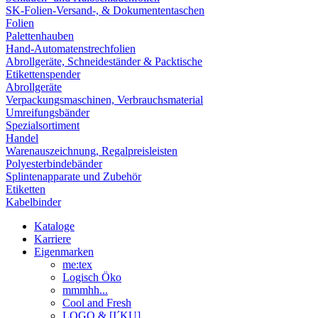
SK-Folien-Versand-, & Dokumententaschen
Folien
Palettenhauben
Hand-Automatenstrechfolien
Abrollgeräte, Schneideständer & Packtische
Etikettenspender
Abrollgeräte
Verpackungsmaschinen, Verbrauchsmaterial
Umreifungsbänder
Spezialsortiment
Handel
Warenauszeichnung, Regalpreisleisten
Polyesterbindebänder
Splintenapparate und Zubehör
Etiketten
Kabelbinder
Kataloge
Karriere
Eigenmarken
me:tex
Logisch Öko
mmmhh...
Cool and Fresh
LOGO & [I´KU]