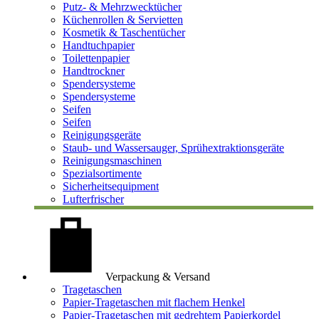
Putz- & Mehrzwecktücher
Küchenrollen & Servietten
Kosmetik & Taschentücher
Handtuchpapier
Toilettenpapier
Handtrockner
Spendersysteme
Spendersysteme
Seifen
Seifen
Reinigungsgeräte
Staub- und Wassersauger, Sprühextraktionsgeräte
Reinigungsmaschinen
Spezialsortimente
Sicherheitsequipment
Lufterfrischer
Verpackung & Versand
Tragetaschen
Papier-Tragetaschen mit flachem Henkel
Papier-Tragetaschen mit gedrehtem Papierkordel