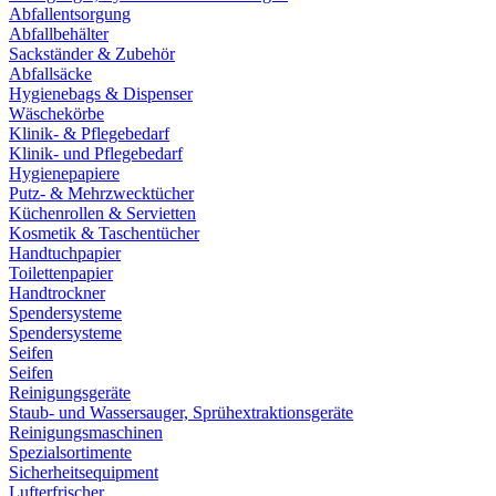
Abfallentsorgung
Abfallbehälter
Sackständer & Zubehör
Abfallsäcke
Hygienebags & Dispenser
Wäschekörbe
Klinik- & Pflegebedarf
Klinik- und Pflegebedarf
Hygienepapiere
Putz- & Mehrzwecktücher
Küchenrollen & Servietten
Kosmetik & Taschentücher
Handtuchpapier
Toilettenpapier
Handtrockner
Spendersysteme
Spendersysteme
Seifen
Seifen
Reinigungsgeräte
Staub- und Wassersauger, Sprühextraktionsgeräte
Reinigungsmaschinen
Spezialsortimente
Sicherheitsequipment
Lufterfrischer