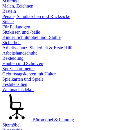
Schreiben
Malen, Zeichnen
Basteln
Penale, Schultaschen und Rucksäcke
Spiele
Für Pädagogen
Sitzkissen und -bälle
Kinder-Schulmöbel und -Stühle
Sicherheit
Arbeitsschutz, Sicherheit & Erste Hilfe
Arbeitshandschuhe
Bekleidung
Hauben und Schürzen
Spezialsortimente
Geburtstagskerzen mit Halter
Spielkarten und Spiele
Festutensilien
Weihnachtsdekor
Büromöbel & Planung
Sitzmöbel