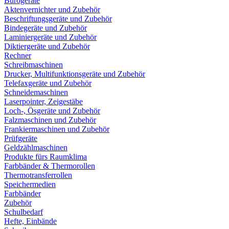
Bürogeräte
Aktenvernichter und Zubehör
Beschriftungsgeräte und Zubehör
Bindegeräte und Zubehör
Laminiergeräte und Zubehör
Diktiergeräte und Zubehör
Rechner
Schreibmaschinen
Drucker, Multifunktionsgeräte und Zubehör
Telefaxgeräte und Zubehör
Schneidemaschinen
Laserpointer, Zeigestäbe
Loch-, Ösgeräte und Zubehör
Falzmaschinen und Zubehör
Frankiermaschinen und Zubehör
Prüfgeräte
Geldzählmaschinen
Produkte fürs Raumklima
Farbbänder & Thermorollen
Thermotransferrollen
Speichermedien
Farbbänder
Zubehör
Schulbedarf
Hefte, Einbände