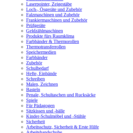
Laserpointer, Zeigestäbe
Loch-, Ösgeräte und Zubehör
Falzmaschinen und Zubehör
Frankiermaschinen und Zubehör
Prüfgeräte
Geldzählmaschinen
Produkte fürs Raumklima
Farbbänder & Thermorollen
Thermotransferrollen
Speichermedien
Farbbänder
Zubehör
Schulbedarf
Hefte, Einbände
Schreiben
Malen, Zeichnen
Basteln
Penale, Schultaschen und Rucksäcke
Spiele
Für Pädagogen
Sitzkissen und -bälle
Kinder-Schulmöbel und -Stühle
Sicherheit
Arbeitsschutz, Sicherheit & Erste Hilfe
Arbeitshandschuhe