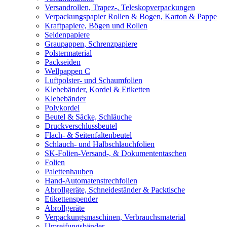
Versandrollen, Trapez-, Teleskopverpackungen
Verpackungspapier Rollen & Bogen, Karton & Pappe
Kraftpapiere, Bögen und Rollen
Seidenpapiere
Graupappen, Schrenzpapiere
Polstermaterial
Packseiden
Wellpappen C
Luftpolster- und Schaumfolien
Klebebänder, Kordel & Etiketten
Klebebänder
Polykordel
Beutel & Säcke, Schläuche
Druckverschlussbeutel
Flach- & Seitenfaltenbeutel
Schlauch- und Halbschlauchfolien
SK-Folien-Versand-, & Dokumententaschen
Folien
Palettenhauben
Hand-Automatenstrechfolien
Abrollgeräte, Schneideständer & Packtische
Etikettenspender
Abrollgeräte
Verpackungsmaschinen, Verbrauchsmaterial
Umreifungsbänder