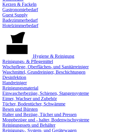
Kerzen & Fackeln
Gastronomiebedarf
Guest Supply
Badezimmerbedarf
Hotelzimmerbedarf
Hygiene & Reinigung
Reinigungs- & Pflegemittel
Wischpflege, Oberflächen- und Sanitärreiniger
Waschmittel, Grundreiniger, Beschichtungen
Desinfektion
Handreiniger
Reinigungsmaterial
Einwascherbezüge, Schienen, Stangensysteme
Eimer, Wachser und Zubehör
Tücher, Bodentücher, Schwämme
Besen und Bürsten
Halter und Bezüge, Tücher und Pressen
Moppbezüge und - halter, Bodenwischsysteme
Reinigungssets und Behälter
Reinigungs-, System- und Gerätewagen