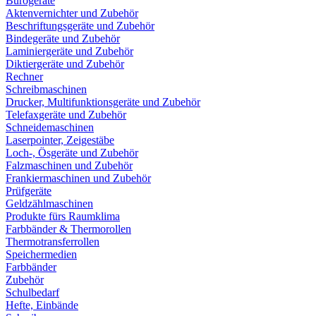
Bürogeräte
Aktenvernichter und Zubehör
Beschriftungsgeräte und Zubehör
Bindegeräte und Zubehör
Laminiergeräte und Zubehör
Diktiergeräte und Zubehör
Rechner
Schreibmaschinen
Drucker, Multifunktionsgeräte und Zubehör
Telefaxgeräte und Zubehör
Schneidemaschinen
Laserpointer, Zeigestäbe
Loch-, Ösgeräte und Zubehör
Falzmaschinen und Zubehör
Frankiermaschinen und Zubehör
Prüfgeräte
Geldzählmaschinen
Produkte fürs Raumklima
Farbbänder & Thermorollen
Thermotransferrollen
Speichermedien
Farbbänder
Zubehör
Schulbedarf
Hefte, Einbände