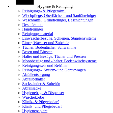
Hygiene & Reinigung
Reinigungs- & Pflegemittel
Wischpflege, Oberflächen- und Sanitärreiniger
Waschmittel, Grundreiniger, Beschichtungen
Desinfektion
Handreiniger
Reinigungsmaterial
Einwascherbezüge, Schienen, Stangensysteme
Eimer, Wachser und Zubehör
Tücher, Bodentücher, Schwämme
Besen und Bürsten
Halter und Bezüge, Tücher und Pressen
Moppbezüge und - halter, Bodenwischsysteme
Reinigungssets und Behälter
Reinigungs-, System- und Gerätewagen
Abfallentsorgung
Abfallbehälter
Sackständer & Zubehör
Abfallsäcke
Hygienebags & Dispenser
Wäschekörbe
Klinik- & Pflegebedarf
Klinik- und Pflegebedarf
Hygienepapiere