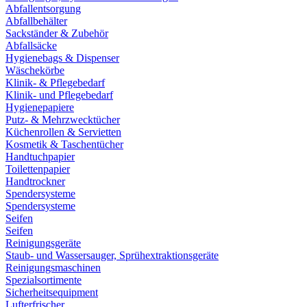
Abfallentsorgung
Abfallbehälter
Sackständer & Zubehör
Abfallsäcke
Hygienebags & Dispenser
Wäschekörbe
Klinik- & Pflegebedarf
Klinik- und Pflegebedarf
Hygienepapiere
Putz- & Mehrzwecktücher
Küchenrollen & Servietten
Kosmetik & Taschentücher
Handtuchpapier
Toilettenpapier
Handtrockner
Spendersysteme
Spendersysteme
Seifen
Seifen
Reinigungsgeräte
Staub- und Wassersauger, Sprühextraktionsgeräte
Reinigungsmaschinen
Spezialsortimente
Sicherheitsequipment
Lufterfrischer