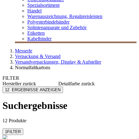
Spezialsortiment
Handel
Warenauszeichnung, Regalpreisleisten
Polyesterbindebänder
Splintenapparate und Zubehör
Etiketten
Kabelbinder
Messerle
Verpackung & Versand
Versandverpackungen, Display & Aufsteller
Normalfaltkartons
FILTER
Hersteller
zurück
Detailfarbe
zurück
ColomPac
braun
12
ERGEBNISSE ANZEIGEN
MESSERLE
weiß
TidyPac
Suchergebnisse
12 Produkte
1
FILTER