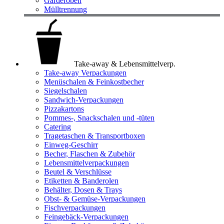
Garderoben
Mülltrennung
Take-away & Lebensmittelverp.
Take-away Verpackungen
Menüschalen & Feinkostbecher
Siegelschalen
Sandwich-Verpackungen
Pizzakartons
Pommes-, Snackschalen und -tüten
Catering
Tragetaschen & Transportboxen
Einweg-Geschirr
Becher, Flaschen & Zubehör
Lebensmittelverpackungen
Beutel & Verschlüsse
Etiketten & Banderolen
Behälter, Dosen & Trays
Obst- & Gemüse-Verpackungen
Fischverpackungen
Feingebäck-Verpackungen