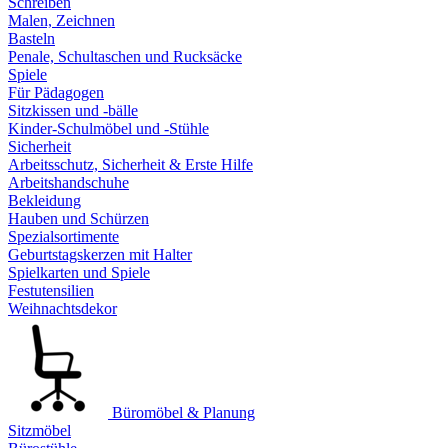
Schreiben
Malen, Zeichnen
Basteln
Penale, Schultaschen und Rucksäcke
Spiele
Für Pädagogen
Sitzkissen und -bälle
Kinder-Schulmöbel und -Stühle
Sicherheit
Arbeitsschutz, Sicherheit & Erste Hilfe
Arbeitshandschuhe
Bekleidung
Hauben und Schürzen
Spezialsortimente
Geburtstagskerzen mit Halter
Spielkarten und Spiele
Festutensilien
Weihnachtsdekor
Büromöbel & Planung
Sitzmöbel