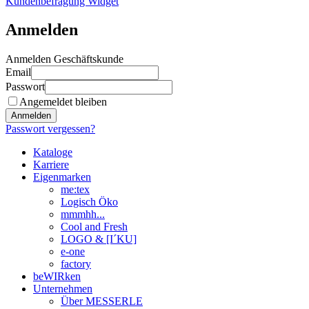
Kundenbefragung Widget
Anmelden
Anmelden Geschäftskunde
Email
Passwort
Angemeldet bleiben
Anmelden
Passwort vergessen?
Kataloge
Karriere
Eigenmarken
me:tex
Logisch Öko
mmmhh...
Cool and Fresh
LOGO & [I´KU]
e-one
factory
beWIRken
Unternehmen
Über MESSERLE