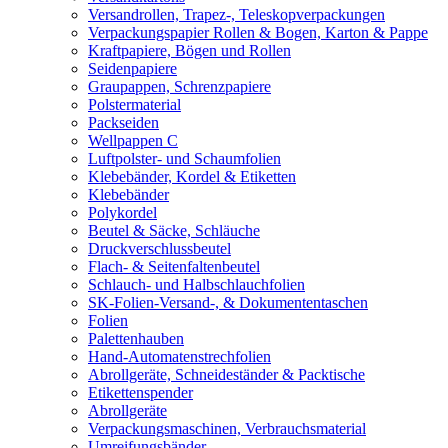
Versandrollen, Trapez-, Teleskopverpackungen
Verpackungspapier Rollen & Bogen, Karton & Pappe
Kraftpapiere, Bögen und Rollen
Seidenpapiere
Graupappen, Schrenzpapiere
Polstermaterial
Packseiden
Wellpappen C
Luftpolster- und Schaumfolien
Klebebänder, Kordel & Etiketten
Klebebänder
Polykordel
Beutel & Säcke, Schläuche
Druckverschlussbeutel
Flach- & Seitenfaltenbeutel
Schlauch- und Halbschlauchfolien
SK-Folien-Versand-, & Dokumententaschen
Folien
Palettenhauben
Hand-Automatenstrechfolien
Abrollgeräte, Schneideständer & Packtische
Etikettenspender
Abrollgeräte
Verpackungsmaschinen, Verbrauchsmaterial
Umreifungsbänder