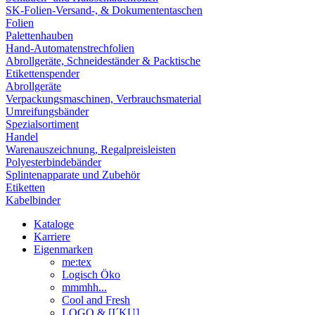
SK-Folien-Versand-, & Dokumententaschen
Folien
Palettenhauben
Hand-Automatenstrechfolien
Abrollgeräte, Schneideständer & Packtische
Etikettenspender
Abrollgeräte
Verpackungsmaschinen, Verbrauchsmaterial
Umreifungsbänder
Spezialsortiment
Handel
Warenauszeichnung, Regalpreisleisten
Polyesterbindebänder
Splintenapparate und Zubehör
Etiketten
Kabelbinder
Kataloge
Karriere
Eigenmarken
me:tex
Logisch Öko
mmmhh...
Cool and Fresh
LOGO & [I´KU]