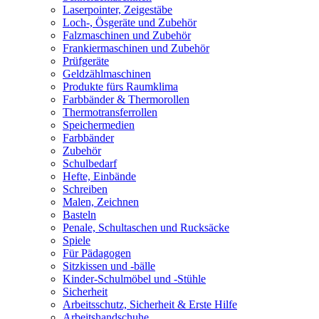
Laserpointer, Zeigestäbe
Loch-, Ösgeräte und Zubehör
Falzmaschinen und Zubehör
Frankiermaschinen und Zubehör
Prüfgeräte
Geldzählmaschinen
Produkte fürs Raumklima
Farbbänder & Thermorollen
Thermotransferrollen
Speichermedien
Farbbänder
Zubehör
Schulbedarf
Hefte, Einbände
Schreiben
Malen, Zeichnen
Basteln
Penale, Schultaschen und Rucksäcke
Spiele
Für Pädagogen
Sitzkissen und -bälle
Kinder-Schulmöbel und -Stühle
Sicherheit
Arbeitsschutz, Sicherheit & Erste Hilfe
Arbeitshandschuhe