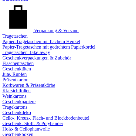
Verpackung & Versand
Tragetaschen
Papier-Tragetaschen mit flachem Henkel
Papier-Tragetaschen mit gedrehtem Papierkordel
Tragetaschen Take-away
Geschenkverpackungen & Zubehör
Flaschentaschen
Geschenktüten
Jute, Rupfen
Präsentkarton
Korbwaren & Präsentkörbe
Klarsichtfolien
Weinkartons
Geschenkpapiere
Tragekartons
Geschenkdeko
Cello-, Kreuz-, Flach- und Blockbodenbeutel
Geschenk- Stoff- & Polybänder
Holz- & Cellophanwolle
Geschenkboxen