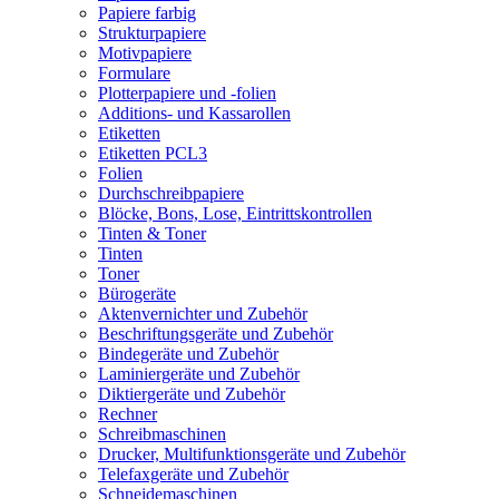
Papiere farbig
Strukturpapiere
Motivpapiere
Formulare
Plotterpapiere und -folien
Additions- und Kassarollen
Etiketten
Etiketten PCL3
Folien
Durchschreibpapiere
Blöcke, Bons, Lose, Eintrittskontrollen
Tinten & Toner
Tinten
Toner
Bürogeräte
Aktenvernichter und Zubehör
Beschriftungsgeräte und Zubehör
Bindegeräte und Zubehör
Laminiergeräte und Zubehör
Diktiergeräte und Zubehör
Rechner
Schreibmaschinen
Drucker, Multifunktionsgeräte und Zubehör
Telefaxgeräte und Zubehör
Schneidemaschinen