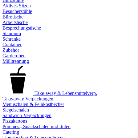
Bürostühle
Aktives Sitzen
Besucherstühle
Bürotische
Arbeitstische
Besprechungstische
Stauraum
Schränke
Container
Zubehör
Garderoben
Mülltrennung
Take-away & Lebensmittelverp.
Take-away Verpackungen
Menüschalen & Feinkostbecher
Siegelschalen
Sandwich-Verpackungen
Pizzakartons
Pommes-, Snackschalen und -tüten
Catering
Tragetaschen & Transportboxen