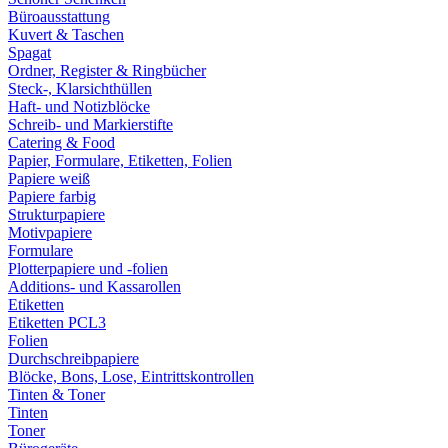
Büroausstattung
Kuvert & Taschen
Spagat
Ordner, Register & Ringbücher
Steck-, Klarsichthüllen
Haft- und Notizblöcke
Schreib- und Markierstifte
Catering & Food
Papier, Formulare, Etiketten, Folien
Papiere weiß
Papiere farbig
Strukturpapiere
Motivpapiere
Formulare
Plotterpapiere und -folien
Additions- und Kassarollen
Etiketten
Etiketten PCL3
Folien
Durchschreibpapiere
Blöcke, Bons, Lose, Eintrittskontrollen
Tinten & Toner
Tinten
Toner