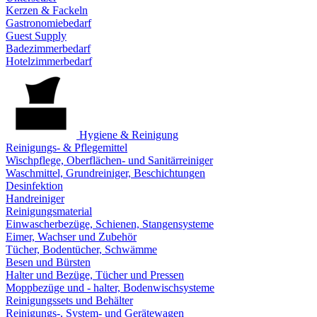
Kerzen & Fackeln
Gastronomiebedarf
Guest Supply
Badezimmerbedarf
Hotelzimmerbedarf
Hygiene & Reinigung
Reinigungs- & Pflegemittel
Wischpflege, Oberflächen- und Sanitärreiniger
Waschmittel, Grundreiniger, Beschichtungen
Desinfektion
Handreiniger
Reinigungsmaterial
Einwascherbezüge, Schienen, Stangensysteme
Eimer, Wachser und Zubehör
Tücher, Bodentücher, Schwämme
Besen und Bürsten
Halter und Bezüge, Tücher und Pressen
Moppbezüge und - halter, Bodenwischsysteme
Reinigungssets und Behälter
Reinigungs-, System- und Gerätewagen