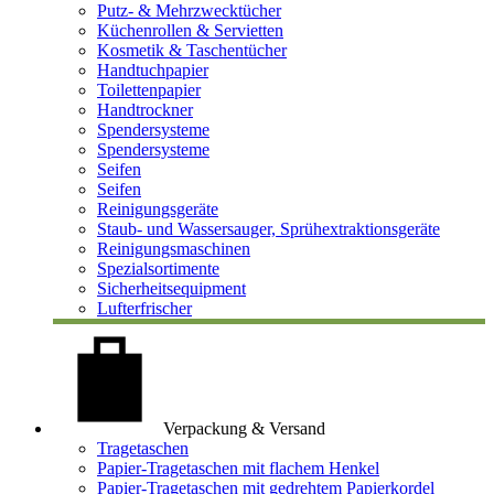
Putz- & Mehrzwecktücher
Küchenrollen & Servietten
Kosmetik & Taschentücher
Handtuchpapier
Toilettenpapier
Handtrockner
Spendersysteme
Spendersysteme
Seifen
Seifen
Reinigungsgeräte
Staub- und Wassersauger, Sprühextraktionsgeräte
Reinigungsmaschinen
Spezialsortimente
Sicherheitsequipment
Lufterfrischer
Verpackung & Versand
Tragetaschen
Papier-Tragetaschen mit flachem Henkel
Papier-Tragetaschen mit gedrehtem Papierkordel