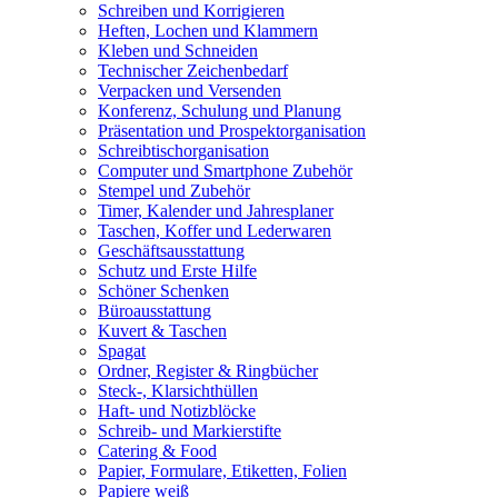
Schreiben und Korrigieren
Heften, Lochen und Klammern
Kleben und Schneiden
Technischer Zeichenbedarf
Verpacken und Versenden
Konferenz, Schulung und Planung
Präsentation und Prospektorganisation
Schreibtischorganisation
Computer und Smartphone Zubehör
Stempel und Zubehör
Timer, Kalender und Jahresplaner
Taschen, Koffer und Lederwaren
Geschäftsausstattung
Schutz und Erste Hilfe
Schöner Schenken
Büroausstattung
Kuvert & Taschen
Spagat
Ordner, Register & Ringbücher
Steck-, Klarsichthüllen
Haft- und Notizblöcke
Schreib- und Markierstifte
Catering & Food
Papier, Formulare, Etiketten, Folien
Papiere weiß