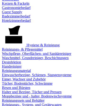
Kerzen & Fackeln
Gastronomiebedarf
Guest Supply
Badezimmerbedarf
Hotelzimmerbedarf
Hygiene & Reinigung
Reinigungs- & Pflegemittel
Wischpflege, Oberflächen- und Sanitärreiniger
Waschmittel, Grundreiniger, Beschichtungen
Desinfektion
Handreiniger
Reinigungsmaterial
Einwascherbezüge, Schienen, Stangensysteme
Eimer, Wachser und Zubehör
Tücher, Bodentücher, Schwämme
Besen und Bürsten
Halter und Bezüge, Tücher und Pressen
Moppbezüge und - halter, Bodenwischsysteme
Reinigungssets und Behälter
Reinigungs-, System- und Gerätewagen