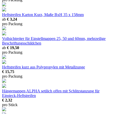
Heftstreifen Karton
Kurz, Maße BxH 35 x 158mm
ab
€ 3,24
pro Packung
Vollsichtreiter für Einstellmappen
25, 50 und 60mm, mehrzeilige
Beschriftungsschildchen
ab
€ 19,50
pro Packung
Heftstreifen kurz
aus Polypropylen mit Metallzunge
€ 15,75
pro Packung
Hängemappen ALPHA setilich offen
mit Schlitzstanzung für
Einsteck-Heftstreifen
€ 2,32
pro Stück