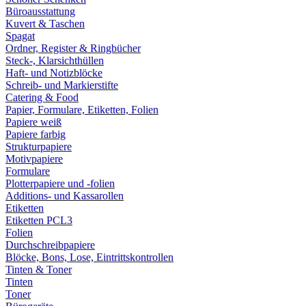
Büroausstattung
Kuvert & Taschen
Spagat
Ordner, Register & Ringbücher
Steck-, Klarsichthüllen
Haft- und Notizblöcke
Schreib- und Markierstifte
Catering & Food
Papier, Formulare, Etiketten, Folien
Papiere weiß
Papiere farbig
Strukturpapiere
Motivpapiere
Formulare
Plotterpapiere und -folien
Additions- und Kassarollen
Etiketten
Etiketten PCL3
Folien
Durchschreibpapiere
Blöcke, Bons, Lose, Eintrittskontrollen
Tinten & Toner
Tinten
Toner