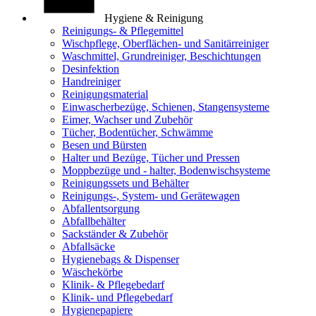
Hygiene & Reinigung
Reinigungs- & Pflegemittel
Wischpflege, Oberflächen- und Sanitärreiniger
Waschmittel, Grundreiniger, Beschichtungen
Desinfektion
Handreiniger
Reinigungsmaterial
Einwascherbezüge, Schienen, Stangensysteme
Eimer, Wachser und Zubehör
Tücher, Bodentücher, Schwämme
Besen und Bürsten
Halter und Bezüge, Tücher und Pressen
Moppbezüge und - halter, Bodenwischsysteme
Reinigungssets und Behälter
Reinigungs-, System- und Gerätewagen
Abfallentsorgung
Abfallbehälter
Sackständer & Zubehör
Abfallsäcke
Hygienebags & Dispenser
Wäschekörbe
Klinik- & Pflegebedarf
Klinik- und Pflegebedarf
Hygienepapiere