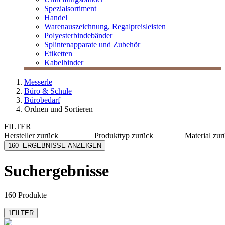
Spezialsortiment
Handel
Warenauszeichnung, Regalpreisleisten
Polyesterbindebänder
Splintenapparate und Zubehör
Etiketten
Kabelbinder
Messerle
Büro & Schule
Bürobedarf
Ordnen und Sortieren
FILTER
Hersteller
zurück
Produkttyp
zurück
Material
zur
Bene
Hefter
Karton
160
ERGEBNISSE ANZEIGEN
Biella
Ordner
PP
Durable
Schnellhefter
Kunststo
Suchergebnisse
Elba
Kraftpap
Esselte
Papier
mehr anzeigen
mehr anzeig
160 Produkte
1
FILTER