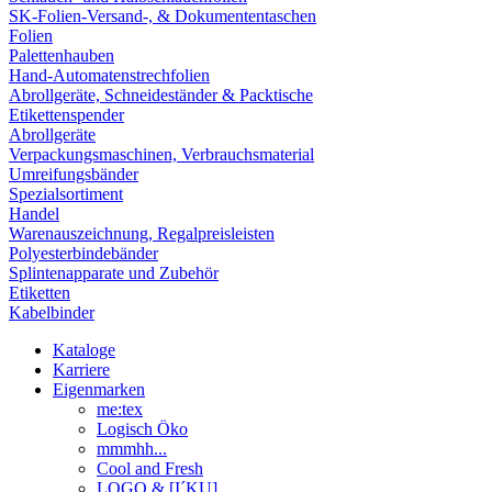
SK-Folien-Versand-, & Dokumententaschen
Folien
Palettenhauben
Hand-Automatenstrechfolien
Abrollgeräte, Schneideständer & Packtische
Etikettenspender
Abrollgeräte
Verpackungsmaschinen, Verbrauchsmaterial
Umreifungsbänder
Spezialsortiment
Handel
Warenauszeichnung, Regalpreisleisten
Polyesterbindebänder
Splintenapparate und Zubehör
Etiketten
Kabelbinder
Kataloge
Karriere
Eigenmarken
me:tex
Logisch Öko
mmmhh...
Cool and Fresh
LOGO & [I´KU]