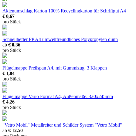
Aktenumschlag Karton
100% Recyclingkarton für Schriftgut A4
€ 0,67
pro Stück
Schnellhefter PP A4
umweltfreundliches Polypropylen dünn
ab
€ 0,36
pro Stück
Flügelmappe Preßspan
A4, mit Gummizug, 3 Klappen
€ 1,84
pro Stück
Flügelmappe Vario
Format A4, Außenmaße: 320x245mm
€ 4,26
pro Stück
"Vetro Mobil" Metallreiter und Schilder
System "Vetro Mobil"
ab
€ 12,50
pro Packung