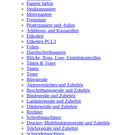
Papiere farbig
Strukturpapiere
Motivpapiere
Formulare
Plotterpapiere und -folien
Additions- und Kassarollen
Etiketten
Etiketten PCL3
Folien
Durchschreibpapiere
Blöcke, Bons, Lose, Eintrittskontrollen
Tinten & Toner
Tinten
Toner
Bürogeräte
Aktenvernichter und Zubehör
Beschriftungsgeräte und Zubehör
Bindegeräte und Zubehör
Laminiergeräte und Zubehör
Diktiergeräte und Zubehör
Rechner
Schreibmaschinen
Drucker, Multifunktionsgeräte und Zubehör
Telefaxgeräte und Zubehör
Schneidemaschinen