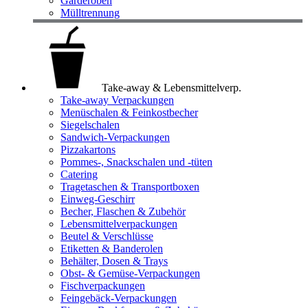
Garderoben
Mülltrennung
Take-away & Lebensmittelverp.
Take-away Verpackungen
Menüschalen & Feinkostbecher
Siegelschalen
Sandwich-Verpackungen
Pizzakartons
Pommes-, Snackschalen und -tüten
Catering
Tragetaschen & Transportboxen
Einweg-Geschirr
Becher, Flaschen & Zubehör
Lebensmittelverpackungen
Beutel & Verschlüsse
Etiketten & Banderolen
Behälter, Dosen & Trays
Obst- & Gemüse-Verpackungen
Fischverpackungen
Feingebäck-Verpackungen