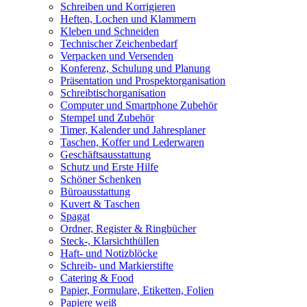
Schreiben und Korrigieren
Heften, Lochen und Klammern
Kleben und Schneiden
Technischer Zeichenbedarf
Verpacken und Versenden
Konferenz, Schulung und Planung
Präsentation und Prospektorganisation
Schreibtischorganisation
Computer und Smartphone Zubehör
Stempel und Zubehör
Timer, Kalender und Jahresplaner
Taschen, Koffer und Lederwaren
Geschäftsausstattung
Schutz und Erste Hilfe
Schöner Schenken
Büroausstattung
Kuvert & Taschen
Spagat
Ordner, Register & Ringbücher
Steck-, Klarsichthüllen
Haft- und Notizblöcke
Schreib- und Markierstifte
Catering & Food
Papier, Formulare, Etiketten, Folien
Papiere weiß