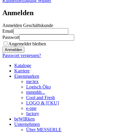
Kundenbefragung Widget
Anmelden
Anmelden Geschäftskunde
Email
Passwort
Angemeldet bleiben
Anmelden
Passwort vergessen?
Kataloge
Karriere
Eigenmarken
me:tex
Logisch Öko
mmmhh...
Cool and Fresh
LOGO & [I´KU]
e-one
factory
beWIRken
Unternehmen
Über MESSERLE