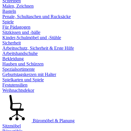
Schreiben
Malen, Zeichnen
Basteln
Penale, Schultaschen und Rucksäcke
Spiele
Für Pädagogen
Sitzkissen und -bälle
Kinder-Schulmöbel und -Stühle
Sicherheit
Arbeitsschutz, Sicherheit & Erste Hilfe
Arbeitshandschuhe
Bekleidung
Hauben und Schürzen
Spezialsortimente
Geburtstagskerzen mit Halter
Spielkarten und Spiele
Festutensilien
Weihnachtsdekor
Büromöbel & Planung
Sitzmöbel