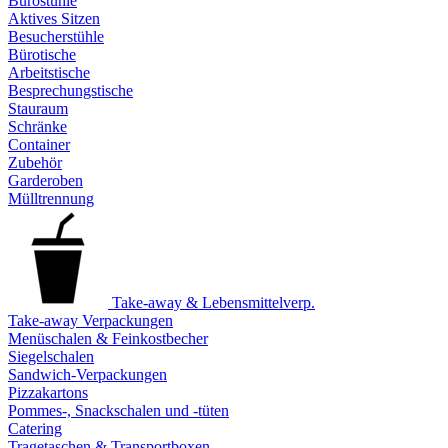
Bürostühle
Aktives Sitzen
Besucherstühle
Bürotische
Arbeitstische
Besprechungstische
Stauraum
Schränke
Container
Zubehör
Garderoben
Mülltrennung
Take-away & Lebensmittelverp.
Take-away Verpackungen
Menüschalen & Feinkostbecher
Siegelschalen
Sandwich-Verpackungen
Pizzakartons
Pommes-, Snackschalen und -tüten
Catering
Tragetaschen & Transportboxen