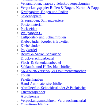
Versandrollen, Trapez-, Teleskopverpackungen
Verpackungspapier Rollen & Bogen, Karton & Pappe
Kraftpapiere, Bögen und Rollen
Seidenpapiere
Graupappen, Schrenzpapiere
Polstermaterial
Packseiden
Wellpappen C
Luftpolster- und Schaumfolien
Klebebänder, Kordel & Etiketten
Klebebänder
Polykordel
Beutel & Säcke, Schläuche
Druckverschlussbeutel
Flach- & Seitenfaltenbeutel
Schlauch- und Halbschlauchfolien
SK-Folien-Versand-, & Dokumententaschen
Folien
Palettenhauben
Hand-Automatenstrechfolien
Abrollgeräte, Schneideständer & Packtische
Etikettenspender
Abrollgeräte
Verpackungsmaschinen, Verbrauchsmaterial
Umreifungsbänder