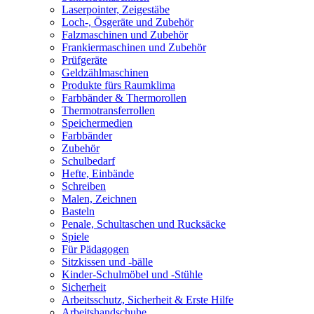
Laserpointer, Zeigestäbe
Loch-, Ösgeräte und Zubehör
Falzmaschinen und Zubehör
Frankiermaschinen und Zubehör
Prüfgeräte
Geldzählmaschinen
Produkte fürs Raumklima
Farbbänder & Thermorollen
Thermotransferrollen
Speichermedien
Farbbänder
Zubehör
Schulbedarf
Hefte, Einbände
Schreiben
Malen, Zeichnen
Basteln
Penale, Schultaschen und Rucksäcke
Spiele
Für Pädagogen
Sitzkissen und -bälle
Kinder-Schulmöbel und -Stühle
Sicherheit
Arbeitsschutz, Sicherheit & Erste Hilfe
Arbeitshandschuhe