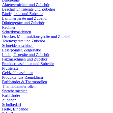
Bürogeräte
Aktenvernichter und Zubehör
Beschriftungsgeräte und Zubehör
Bindegeräte und Zubehör
Laminiergeräte und Zubehör
Diktiergeräte und Zubehör
Rechner
Schreibmaschinen
Drucker, Multifunktionsgeräte und Zubehör
Telefaxgeräte und Zubehör
Schneidemaschinen
Laserpointer, Zeigestäbe
Loch-, Ösgeräte und Zubehör
Falzmaschinen und Zubehör
Frankiermaschinen und Zubehör
Prüfgeräte
Geldzählmaschinen
Produkte fürs Raumklima
Farbbänder & Thermorollen
Thermotransferrollen
Speichermedien
Farbbänder
Zubehör
Schulbedarf
Hefte, Einbände