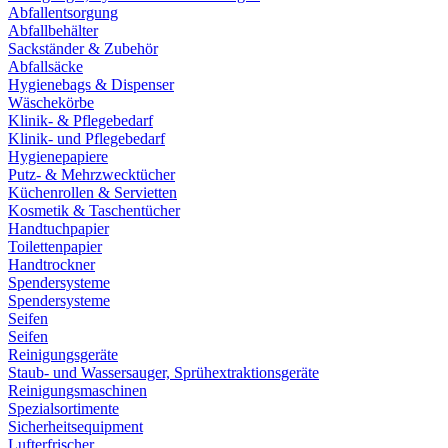
Abfallentsorgung
Abfallbehälter
Sackständer & Zubehör
Abfallsäcke
Hygienebags & Dispenser
Wäschekörbe
Klinik- & Pflegebedarf
Klinik- und Pflegebedarf
Hygienepapiere
Putz- & Mehrzwecktücher
Küchenrollen & Servietten
Kosmetik & Taschentücher
Handtuchpapier
Toilettenpapier
Handtrockner
Spendersysteme
Spendersysteme
Seifen
Seifen
Reinigungsgeräte
Staub- und Wassersauger, Sprühextraktionsgeräte
Reinigungsmaschinen
Spezialsortimente
Sicherheitsequipment
Lufterfrischer