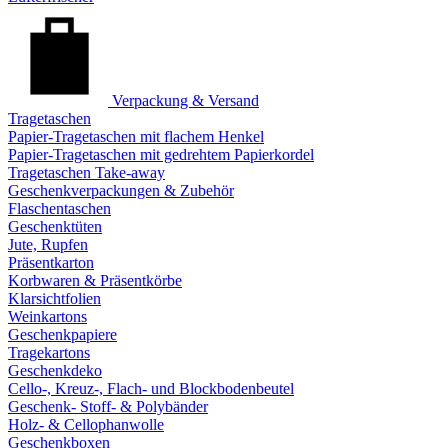
Verpackung & Versand
Tragetaschen
Papier-Tragetaschen mit flachem Henkel
Papier-Tragetaschen mit gedrehtem Papierkordel
Tragetaschen Take-away
Geschenkverpackungen & Zubehör
Flaschentaschen
Geschenktüten
Jute, Rupfen
Präsentkarton
Korbwaren & Präsentkörbe
Klarsichtfolien
Weinkartons
Geschenkpapiere
Tragekartons
Geschenkdeko
Cello-, Kreuz-, Flach- und Blockbodenbeutel
Geschenk- Stoff- & Polybänder
Holz- & Cellophanwolle
Geschenkboxen