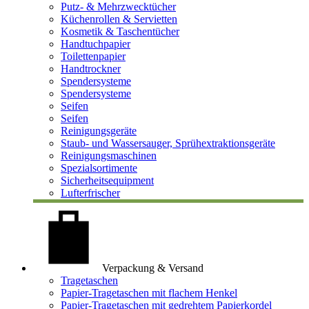
Putz- & Mehrzwecktücher
Küchenrollen & Servietten
Kosmetik & Taschentücher
Handtuchpapier
Toilettenpapier
Handtrockner
Spendersysteme
Spendersysteme
Seifen
Seifen
Reinigungsgeräte
Staub- und Wassersauger, Sprühextraktionsgeräte
Reinigungsmaschinen
Spezialsortimente
Sicherheitsequipment
Lufterfrischer
Verpackung & Versand
Tragetaschen
Papier-Tragetaschen mit flachem Henkel
Papier-Tragetaschen mit gedrehtem Papierkordel